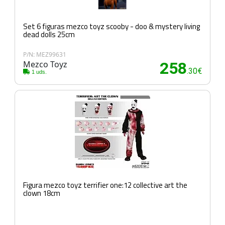
Set 6 figuras mezco toyz scooby - doo & mystery living
dead dolls 25cm
P/N: MEZ99631
Mezco Toyz
258
.30€
1 uds.
Figura mezco toyz terrifier one:12 collective art the
clown 18cm