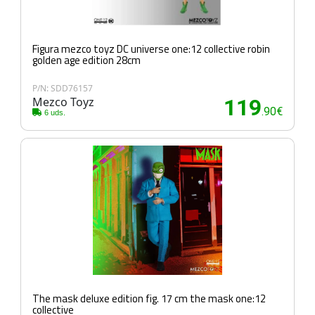
Figura mezco toyz DC universe one:12 collective robin
golden age edition 28cm
P/N: SDD76157
Mezco Toyz
119
.90€
6 uds.
The mask deluxe edition fig. 17 cm the mask one:12
collective