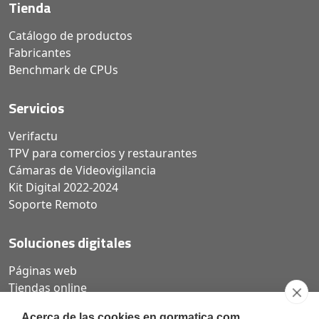
Tienda
Catálogo de productos
Fabricantes
Benchmark de CPUs
Servicios
Verifactu
TPV para comercios y restaurantes
Cámaras de Videovigilancia
Kit Digital 2022-2024
Soporte Remoto
Soluciones digitales
Páginas web
Tiendas online
Carta QR restaurantes
Acerca de las cookies en gormatica.com