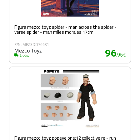
Figura mezco toyz spider - man across the spider -
verse spider - man miles morales 17cm
P/N: MEZSDD76631
Mezco Toyz
96
.95€
1 uds.
Figura mezco toyz popeye one:12 collective re - run