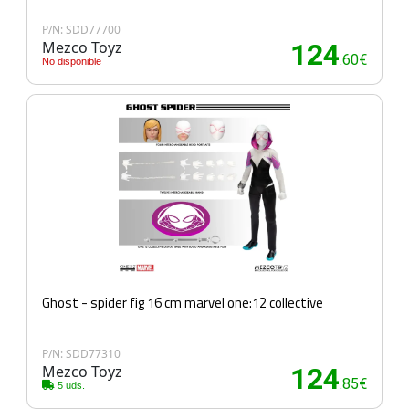
P/N: SDD77700
Mezco Toyz
124
.60€
No disponible
Ghost - spider fig 16 cm marvel one:12 collective
P/N: SDD77310
Mezco Toyz
124
.85€
5 uds.