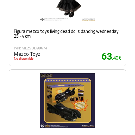
Figura mezco toys living dead dolls dancing wednesday
25 -4 cm
P/N: MEZSDD99674
Mezco Toyz
63
.40€
No disponible