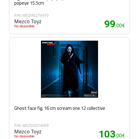
popeye 15.5cm
P/N: MEZMEZ76470
Mezco Toyz
99
.00€
No disponible
Ghost face fig. 16 cm scream one 12 collective
P/N: MEZSDD74009
Mezco Toyz
103
.00€
No disponible