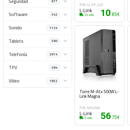
Seguridad
677
P/N: LL-SP-220
L-Link
10
Software
342
.85€
10 uds.
Sonido
1124
Tablets
580
Telefonía
2614
TPV
384
Vídeo
1852
Torre M-Atx 500W L-
Link Magna
P/N: MAGNA
L-Link
56
.75€
5 uds.