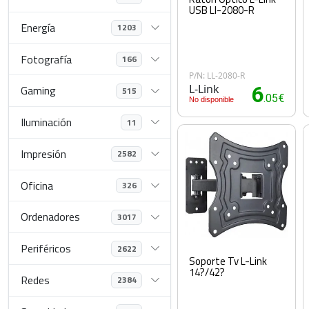
USB Ll-2080-R
Energía
1203
Fotografía
166
P/N: LL-2080-R
L-Link
6
Gaming
515
.05€
No disponible
Iluminación
11
Impresión
2582
Oficina
326
Ordenadores
3017
Periféricos
2622
Soporte Tv L-Link
14?/42?
Redes
2384