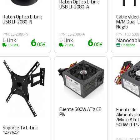
Raton Optico L-Link
USB Ll-2080-A
Raton Optico L-Link
Cable vídeo
USB Ll-2080-N
M/M Dual-Li
Negro
P/N: LL-2080-N
P/N: LL-2080-A
P/N: 10.15.0
L-Link
6
L-Link
6
Nanocabl
.05€
.05€
15 uds.
2 uds.
En tienda
Fuente 500W ATX CE
Fuente de
PIV
Alimentacio
/Micro Atx L
500W Ll-Ps
Soporte Tv L-Link
14?/64?
P/N: LL-PS-M