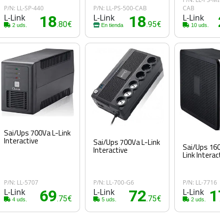
P/N: LL-SP-440
P/N: LL-PS-500-CAB
CAB
L-Link
18
L-Link
18
L-Link
.80€
.95€
2 uds.
En tienda
10 uds.
Sai/Ups 700Va L-Link
Interactive
Sai/Ups 700Va L-Link
Sai/Ups 16
Interactive
Link Interac
P/N: LL-5707
P/N: LL-700-G6
P/N: LL-7716
L-Link
69
L-Link
72
L-Link
1
.75€
.75€
4 uds.
5 uds.
2 uds.