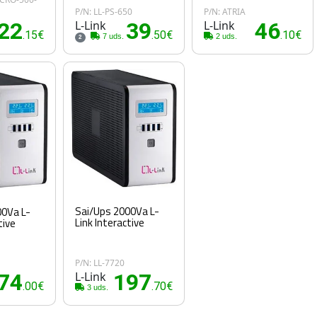
P/N: LL-PS-650
P/N: ATRIA
22
L-Link
39
L-Link
46
.15€
.50€
.10€
7 uds.
2 uds.
2
Sai/Ups 2000Va L-
00Va L-
Link Interactive
tive
P/N: LL-7720
74
L-Link
197
.00€
.70€
3 uds.