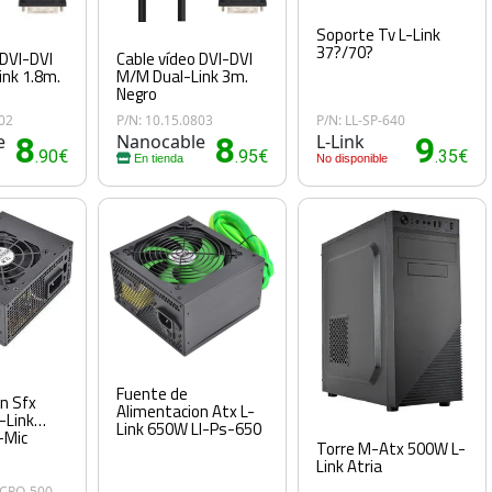
Soporte Tv L-Link
37?/70?
 DVI-DVI
Cable vídeo DVI-DVI
nk 1.8m.
M/M Dual-Link 3m.
Negro
802
P/N: 10.15.0803
P/N: LL-SP-640
e
8
Nanocable
8
L-Link
9
.90€
.95€
.35€
En tienda
No disponible
Fuente de
n Sfx
Alimentacion Atx L-
-Link
Link 650W Ll-Ps-650
-Mic
Torre M-Atx 500W L-
Link Atria
ICRO-500-