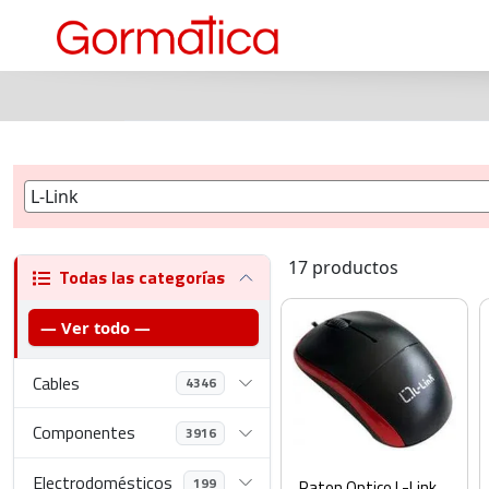
17 productos
Todas las categorías
— Ver todo —
Cables
4346
Componentes
3916
Electrodomésticos
199
Raton Optico L-Link