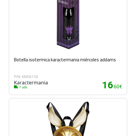
Botella isotermica karactermania miércoles addams
P/N: KM06158
Karactermania
16
.60€
7 uds.