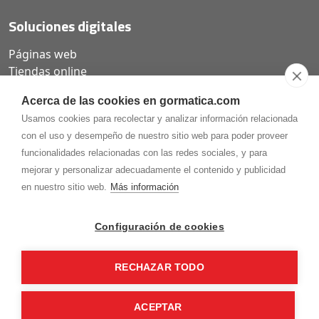
Soluciones digitales
Páginas web
Tiendas online
Carta QR restaurantes
Acerca de las cookies en gormatica.com
Usamos cookies para recolectar y analizar información relacionada
con el uso y desempeño de nuestro sitio web para poder proveer
funcionalidades relacionadas con las redes sociales, y para
975.368.262
mejorar y personalizar adecuadamente el contenido y publicidad
Aviso Legal
Política de privacidad
Política de
en nuestro sitio web.
Más información
Cookies
Gormaz Informática S.L.
C/ Soria, 2 - El Burgo de Osma (Soria)
Configuración de cookies
¡Síguenos en nuestras redes!
RECHAZAR TODO
ACEPTAR