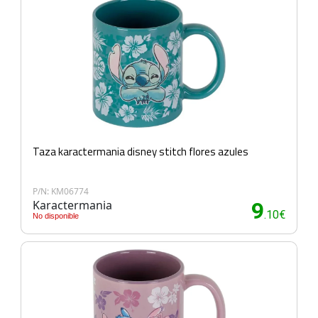
Taza karactermania disney stitch flores azules
P/N: KM06774
Karactermania
9
.10€
No disponible