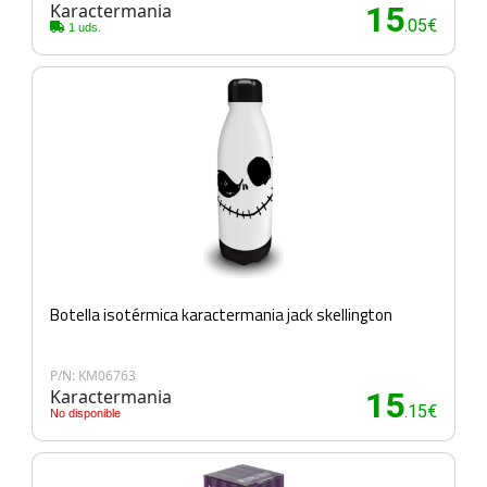
Karactermania
15
.05€
1 uds.
Botella isotérmica karactermania jack skellington
P/N: KM06763
Karactermania
15
.15€
No disponible