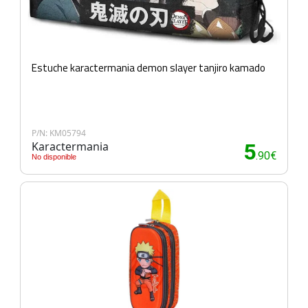
Estuche karactermania demon slayer tanjiro kamado
P/N: KM05794
Karactermania
5
.90€
No disponible