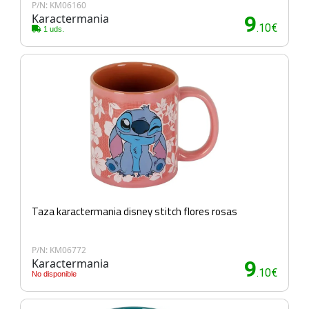
P/N: KM06160
Karactermania
9
.10€
1 uds.
Taza karactermania disney stitch flores rosas
P/N: KM06772
Karactermania
9
.10€
No disponible