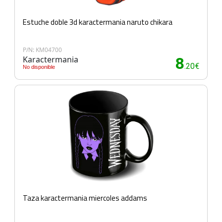
Estuche doble 3d karactermania naruto chikara
P/N: KM04700
Karactermania
8
.20€
No disponible
Taza karactermania miercoles addams