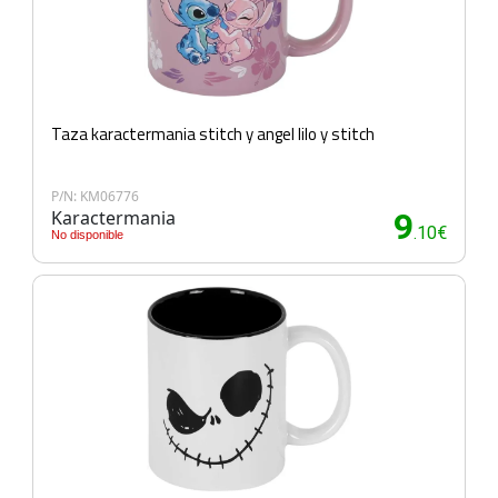
Taza karactermania stitch y angel lilo y stitch
P/N: KM06776
Karactermania
9
.10€
No disponible