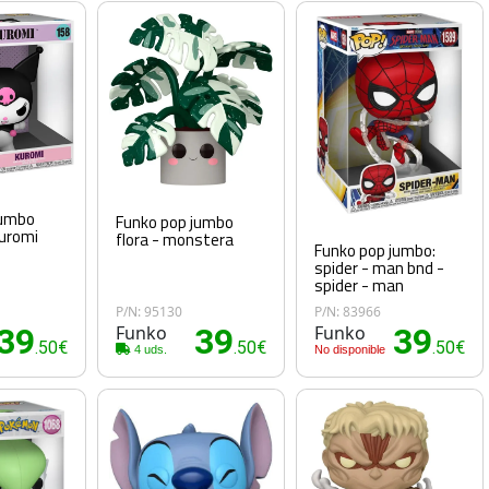
jumbo
Funko pop jumbo
kuromi
flora - monstera
Funko pop jumbo:
spider - man bnd -
spider - man
P/N: 95130
P/N: 83966
39
Funko
39
Funko
39
.50€
.50€
.50€
4 uds.
No disponible