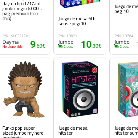
dayma hp cf217a xl
Juego de me
jumbo negro 6.000
pegi 10
pag. premium (con
chip)
Juego de mesa 6th
sense pegi 10
P/N: M-CF217AJ
P/N: 19821
P/N: 19784
Dayma
9
Jumbo
10
Jumbo
.60€
.30€
No disponible
2 uds.
2 uds.
Funko pop super
Juego de mesa
Juego de m
sized jumbo my hero
hitster
hitster su
academia