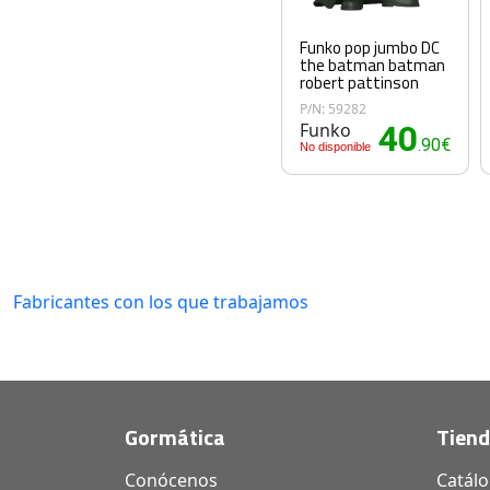
Funko pop jumbo DC
the batman batman
robert pattinson
P/N: 59282
Funko
40
.90€
No disponible
Fabricantes con los que trabajamos
Gormática
Tien
Conócenos
Catál