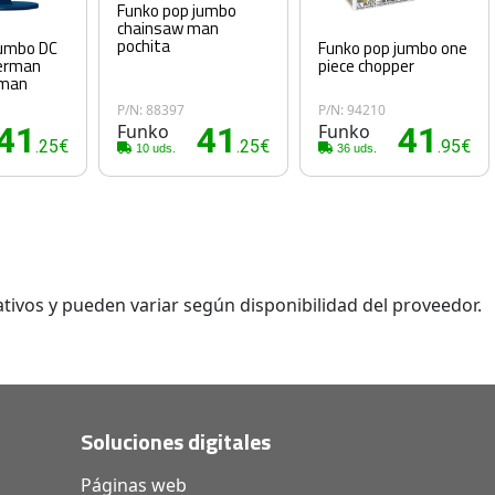
Funko pop jumbo
chainsaw man
pochita
jumbo DC
Funko pop jumbo one
erman
piece chopper
rman
P/N: 88397
P/N: 94210
41
Funko
41
Funko
41
.25€
.25€
.95€
10 uds.
36 uds.
tivos y pueden variar según disponibilidad del proveedor.
Soluciones digitales
Páginas web