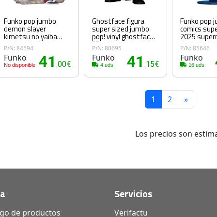
Funko pop jumbo
Ghostface figura
Funko pop 
demon slayer
super sized jumbo
comics sup
kimetsu no yaiba
pop! vinyl ghostface
2025 supe
tengen uzui
25 cm
P/N: 84594
P/N: 80695
P/N: 85646
Funko
41
Funko
41
Funko
.00€
.15€
No disponible
4 uds.
16 uds.
1
2
»
Los precios son estima
da
Servicios
ogo de productos
Verifactu