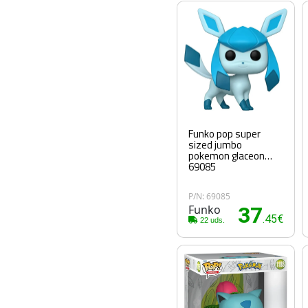
Funko pop super
sized jumbo
pokemon glaceon
69085
P/N: 69085
Funko
37
.45€
22 uds.