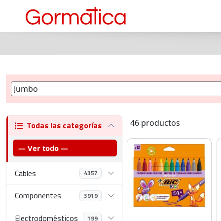
46 productos
Todas las categorías
— Ver todo —
Cables
4357
Componentes
3919
Electrodomésticos
199