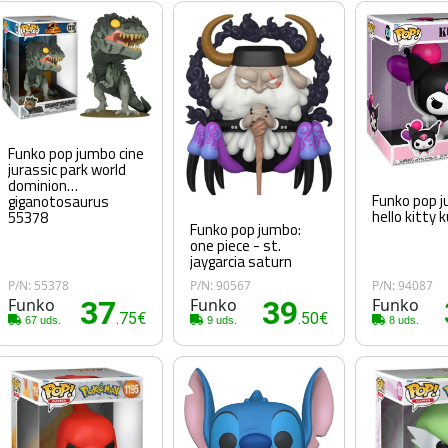
Funko pop jumbo cine
jurassic park world
dominion
Funko pop 
giganotosaurus
hello kitty 
55378
Funko pop jumbo:
one piece - st.
jaygarcia saturn
P/N: 55378
P/N: 90567
P/N: 94087
Funko
37
Funko
39
Funko
.75€
.50€
67 uds.
9 uds.
8 uds.