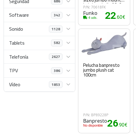
Seguridad
686
lady baseball 70618
P/N: 70618FK
Funko
22
Software
342
.60€
4 uds.
Sonido
1128
Tablets
582
Telefonía
2627
Pelucha banpresto
jumbo plush cat
TPV
386
100cm
Vídeo
1853
P/N: BP89228P
Banpresto
26
.90€
No disponible