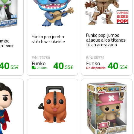
Funko pop! jumbo
Funko pop jumbo
ataque a los titanes
jumbo
stitch w - ukelele
titan acorazado
rdevoir
P/N: 76786
P/N: 80374
40
Funko
40
Funko
40
.55€
.55€
.55€
26 uds.
No disponible