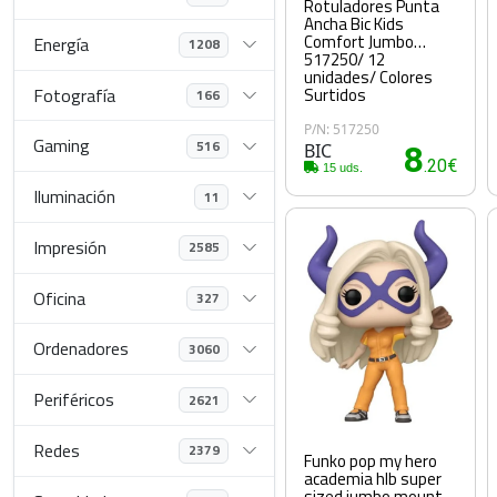
Rotuladores Punta
Ancha Bic Kids
Comfort Jumbo
Energía
1208
517250/ 12
unidades/ Colores
Surtidos
Fotografía
166
P/N: 517250
Gaming
516
BIC
8
.20€
15 uds.
Iluminación
11
Impresión
2585
Oficina
327
Ordenadores
3060
Periféricos
2621
Redes
2379
Funko pop my hero
academia hlb super
sized jumbo mount