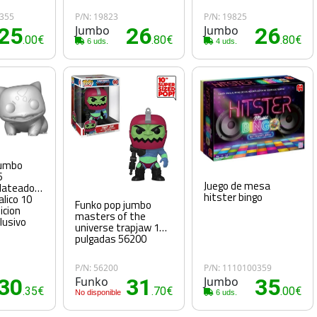
0355
P/N: 19823
P/N: 19825
25
Jumbo
26
Jumbo
26
.00€
.80€
.80€
6 uds.
4 uds.
jumbo
6
Juego de mesa
plateado
hitster bingo
lico 10
Funko pop jumbo
icion
masters of the
lusivo
universe trapjaw 10
pulgadas 56200
P/N: 56200
P/N: 1110100359
30
Funko
31
Jumbo
35
.35€
.70€
.00€
No disponible
6 uds.