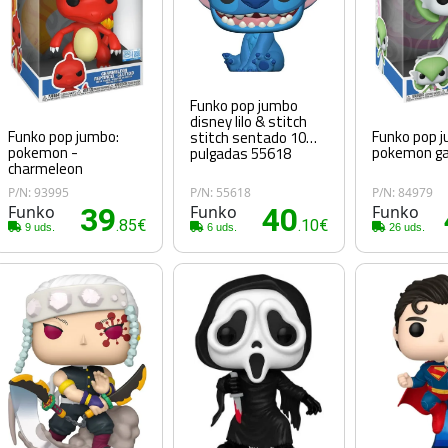
Funko pop jumbo
disney lilo & stitch
Funko pop jumbo:
Funko pop 
stitch sentado 10
pokemon -
pokemon ga
pulgadas 55618
charmeleon
P/N: 93995
P/N: 55618
P/N: 84979
Funko
39
Funko
40
Funko
.85€
.10€
9 uds.
6 uds.
26 uds.