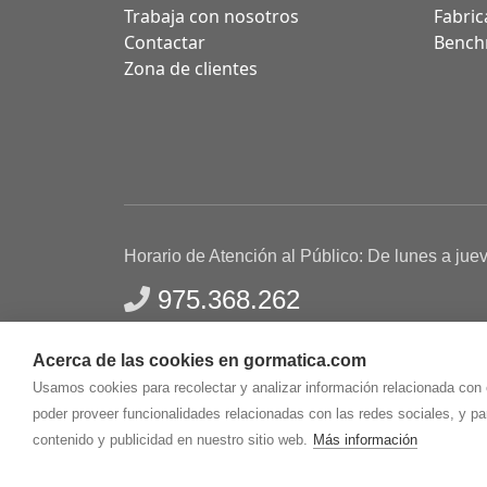
Trabaja con nosotros
Fabric
Contactar
Bench
Zona de clientes
Horario de Atención al Público: De lunes a jue
975.368.262
Aviso Legal
Política de privacidad
Polític
Acerca de las cookies en gormatica.com
Gormaz Informática S.L.
C/ Soria, 2 - El Burgo de
Usamos cookies para recolectar y analizar información relacionada con
poder proveer funcionalidades relacionadas con las redes sociales, y p
contenido y publicidad en nuestro sitio web.
Más información