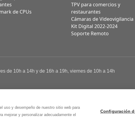
antes
TPV para comercios y
mark de CPUs
restaurantes
Cámaras de Videovigilancia
Kit Digital 2022-2024
Soporte Remoto
ves de 10h a 14h y de 16h a 19h, viernes de 10h a 14h
a de Cookies
 Osma (Soria)
 el uso y desempeño de nuestro sitio web para
Configuración d
ara mejorar y personalizar adecuadamente el