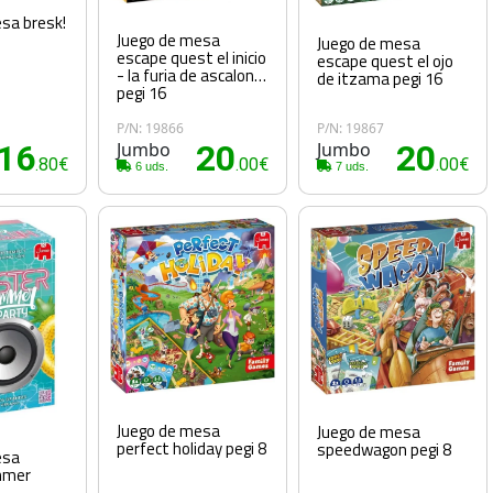
sa bresk!
Juego de mesa
Juego de mesa
escape quest el inicio
escape quest el ojo
- la furia de ascalon
de itzama pegi 16
pegi 16
P/N: 19866
P/N: 19867
16
Jumbo
20
Jumbo
20
.80€
.00€
.00€
6 uds.
7 uds.
Juego de mesa
Juego de mesa
perfect holiday pegi 8
speedwagon pegi 8
esa
mmer