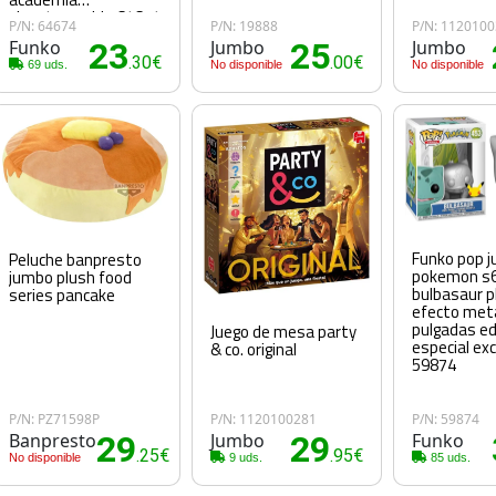
gigantomachia 64674
P/N: 64674
P/N: 19888
P/N: 112010
Funko
23
Jumbo
25
Jumbo
.30€
.00€
69 uds.
No disponible
No disponible
Funko pop 
Peluche banpresto
pokemon s
jumbo plush food
bulbasaur 
series pancake
efecto meta
pulgadas ed
Juego de mesa party
especial exc
& co. original
59874
P/N: PZ71598P
P/N: 1120100281
P/N: 59874
Banpresto
29
Jumbo
29
Funko
.25€
.95€
No disponible
9 uds.
85 uds.