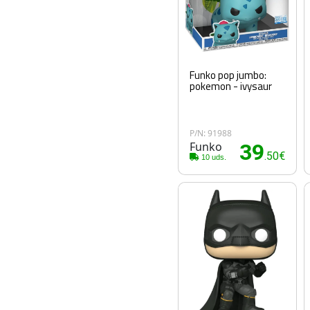
Funko pop jumbo:
pokemon - ivysaur
P/N: 91988
Funko
39
.50€
10 uds.