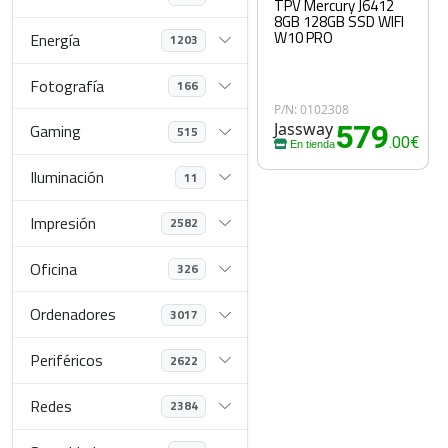
TPV Mercury J6412
8GB 128GB SSD WIFI
W10 PRO
Energía
1203
Fotografía
166
P/N: 0102308
Jassway
579
Gaming
515
.00€
En tienda
Iluminación
11
Impresión
2582
Oficina
326
Ordenadores
3017
Periféricos
2622
Redes
2384