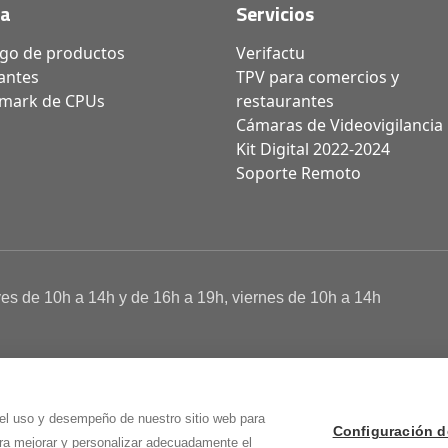
da
Servicios
ogo de productos
Verifactu
antes
TPV para comercios y
mark de CPUs
restaurantes
Cámaras de Videovigilancia
Kit Digital 2022-2024
Soporte Remoto
ves de 10h a 14h y de 16h a 19h, viernes de 10h a 14h
a de Cookies
 Osma (Soria)
 el uso y desempeño de nuestro sitio web para
Configuración d
ara mejorar y personalizar adecuadamente el