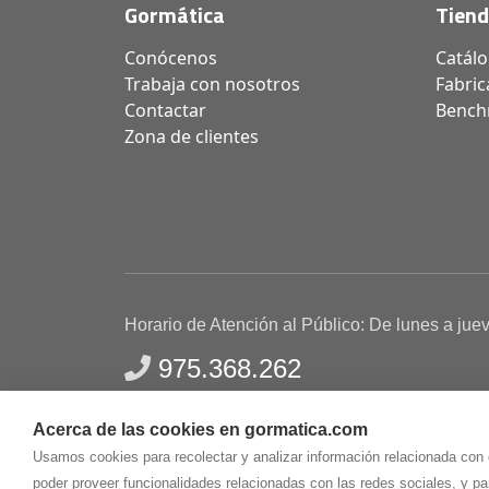
Gormática
Tien
Conócenos
Catál
Trabaja con nosotros
Fabric
Contactar
Bench
Zona de clientes
Horario de Atención al Público: De lunes a jue
975.368.262
Aviso Legal
Política de privacidad
Polític
Acerca de las cookies en gormatica.com
Gormaz Informática S.L.
C/ Soria, 2 - El Burgo de
Usamos cookies para recolectar y analizar información relacionada con
poder proveer funcionalidades relacionadas con las redes sociales, y p