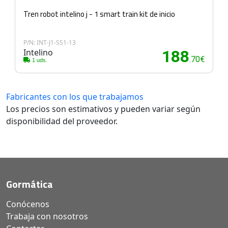
Tren robot intelino j - 1 smart train kit de inicio
P/N: INT-J1-SS1-13
Intelino
188
.70€
1 uds.
Fabricantes con los que trabajamos
Los precios son estimativos y pueden variar según
disponibilidad del proveedor.
Gormática
Conócenos
Trabaja con nosotros