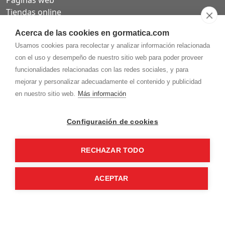
Páginas web
Tiendas online
Carta QR restaurantes
Acerca de las cookies en gormatica.com
Usamos cookies para recolectar y analizar información relacionada
con el uso y desempeño de nuestro sitio web para poder proveer
funcionalidades relacionadas con las redes sociales, y para
975.368.262
mejorar y personalizar adecuadamente el contenido y publicidad
Aviso Legal
Política de privacidad
Política de
en nuestro sitio web.
Más información
Cookies
Gormaz Informática S.L.
C/ Soria, 2 - El Burgo de Osma (Soria)
Configuración de cookies
¡Síguenos en nuestras redes!
RECHAZAR TODO
ACEPTAR