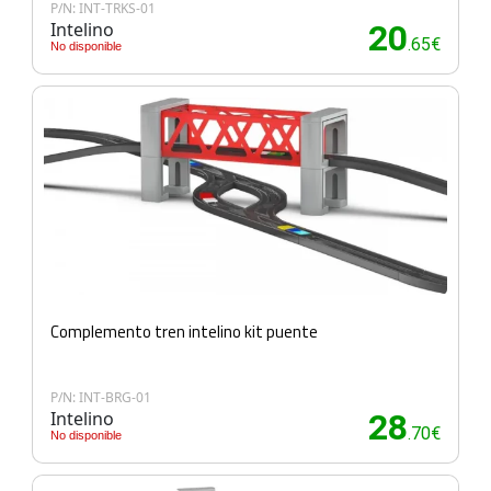
P/N: INT-TRKS-01
Intelino
20
.65€
No disponible
Complemento tren intelino kit puente
P/N: INT-BRG-01
Intelino
28
.70€
No disponible