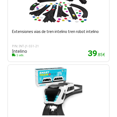
Extensiones vias de tren intelino tren robot intelino
P/N: INT-J1-SS1-21
Intelino
39
.85€
1 uds.