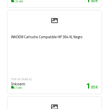
.80€
11 uds.
INKOEM Cartucho Compatible HP 364 XL Negro
P/N: M-364B XL
Inkoem
1
.85€
2 uds.