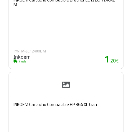
M
P/N: M-LC1240XL M
Inkoem
1
.20€
7 uds.
INKOEM Cartucho Compatible HP 364 XL Cian