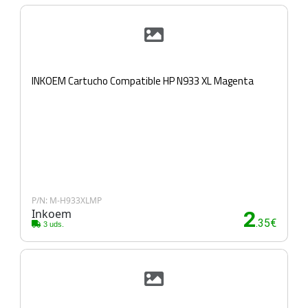
INKOEM Cartucho Compatible HP N933 XL Magenta
P/N: M-H933XLMP
Inkoem
2
.35€
3 uds.