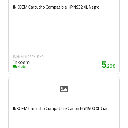
INKOEM Cartucho Compatible HP N932 XL Negro
P/N: M-H932XLBKP
Inkoem
5
.20€
4 uds.
INKOEM Cartucho Compatible Canon PGI1500 XL Cian