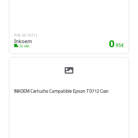
P/N: M-T0711
Inkoem
0
.95€
11 uds.
INKOEM Cartucho Compatible Epson T0712 Cian