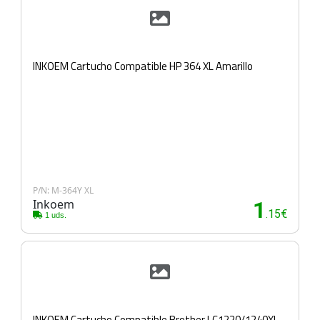
INKOEM Cartucho Compatible HP 364 XL Amarillo
P/N: M-364Y XL
Inkoem
1
.15€
1 uds.
INKOEM Cartucho Compatible Brother LC1220/1240XL