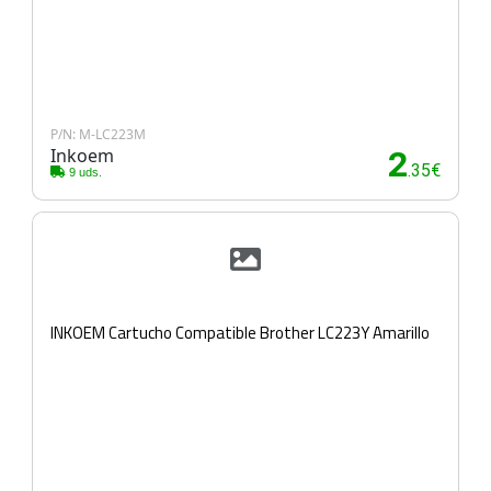
P/N: M-LC223M
Inkoem
2
.35€
9 uds.
INKOEM Cartucho Compatible Brother LC223Y Amarillo