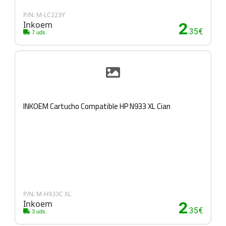
P/N: M-LC223Y
Inkoem
2
.35€
7 uds.
INKOEM Cartucho Compatible HP N933 XL Cian
P/N: M-H933C XL
Inkoem
2
.35€
3 uds.