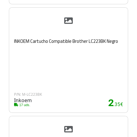
INKOEM Cartucho Compatible Brother LC223BK Negro
P/N: M-LC223BK
Inkoem
2
.35€
17 uds.