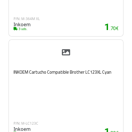
P/N: M-364M XL
Inkoem
1
.70€
3 uds.
INKOEM Cartucho Compatible Brother LC123XL Cyan
P/N: M-LC123C
Inkoem
1