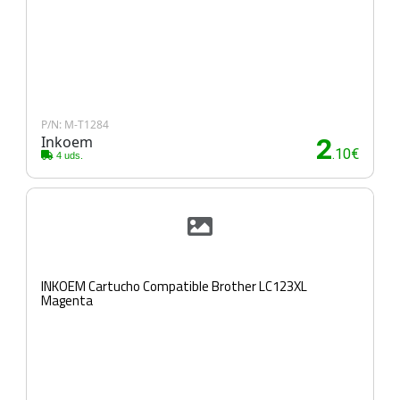
P/N: M-T1284
Inkoem
2
.10€
4 uds.
INKOEM Cartucho Compatible Brother LC123XL
Magenta