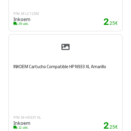
P/N: M-LC123M
Inkoem
2
.25€
29 uds.
INKOEM Cartucho Compatible HP N933 XL Amarillo
P/N: M-H933Y XL
Inkoem
2
.25€
11 uds.