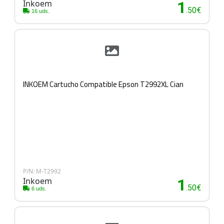
Inkoem
1
.50€
16 uds.
INKOEM Cartucho Compatible Epson T2992XL Cian
P/N: M-T2992
Inkoem
1
.50€
6 uds.