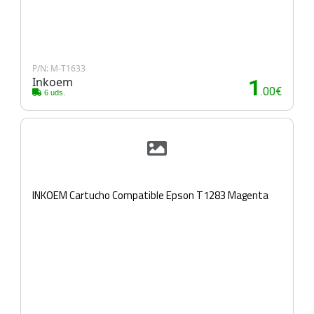
P/N: M-T1633
Inkoem
1
.00€
6 uds.
INKOEM Cartucho Compatible Epson T1283 Magenta