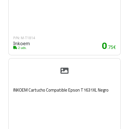
P/N: M-T1814
Inkoem
0
.75€
2 uds.
INKOEM Cartucho Compatible Epson T1631XL Negro