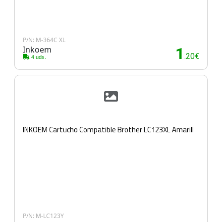
P/N: M-364C XL
Inkoem
1
.20€
4 uds.
INKOEM Cartucho Compatible Brother LC123XL Amarill
P/N: M-LC123Y