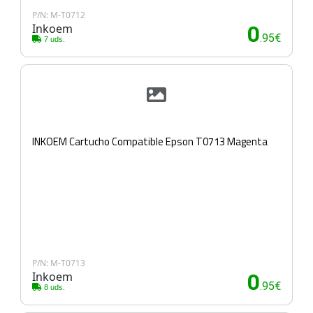
P/N: M-T0712
Inkoem
0
.95€
7 uds.
INKOEM Cartucho Compatible Epson T0713 Magenta
P/N: M-T0713
Inkoem
0
.95€
8 uds.