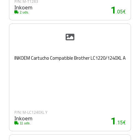
P/N: M-T1283
Inkoem
1
.05€
2 uds.
INKOEM Cartucho Compatible Brother LC1220/1240XL A
P/N: M-LC1240XL Y
Inkoem
1
.15€
11 uds.