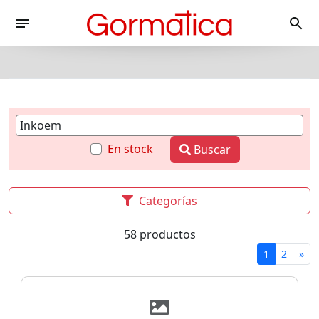
En stock
Buscar
Categorías
58 productos
1
2
»