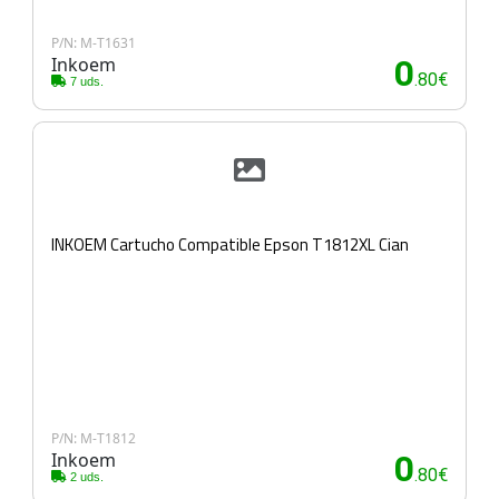
P/N: M-T1631
Inkoem
0
.80€
7 uds.
INKOEM Cartucho Compatible Epson T1812XL Cian
P/N: M-T1812
Inkoem
0
.80€
2 uds.