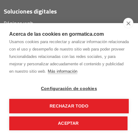
Soluciones digitales
Páginas web
Tiendas online
Acerca de las cookies en gormatica.com
Carta QR restaurantes
Usamos cookies para recolectar y analizar información relacionada
con el uso y desempeño de nuestro sitio web para poder proveer
funcionalidades relacionadas con las redes sociales, y para
mejorar y personalizar adecuadamente el contenido y publicidad
975.368.262
en nuestro sitio web.
Más información
Aviso Legal
Política de privacidad
Política de
Cookies
Configuración de cookies
Gormaz Informática S.L.
C/ Soria, 2 - El Burgo de Osma (Soria)
RECHAZAR TODO
¡Síguenos en nuestras redes!
ACEPTAR