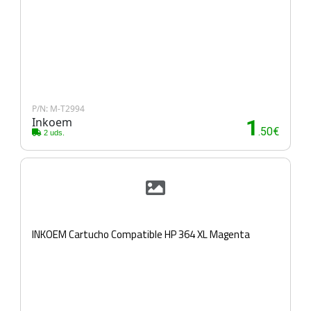
P/N: M-T2994
Inkoem
1
.50€
2 uds.
INKOEM Cartucho Compatible HP 364 XL Magenta