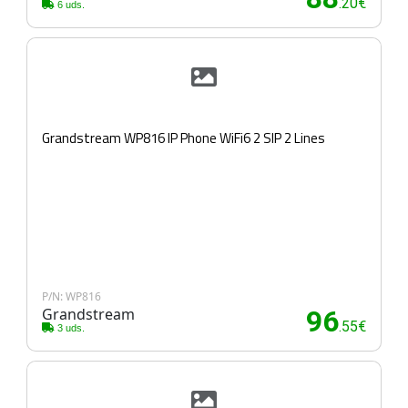
.20€
6 uds.
Grandstream WP816 IP Phone WiFi6 2 SIP 2 Lines
P/N: WP816
Grandstream
96
.55€
3 uds.