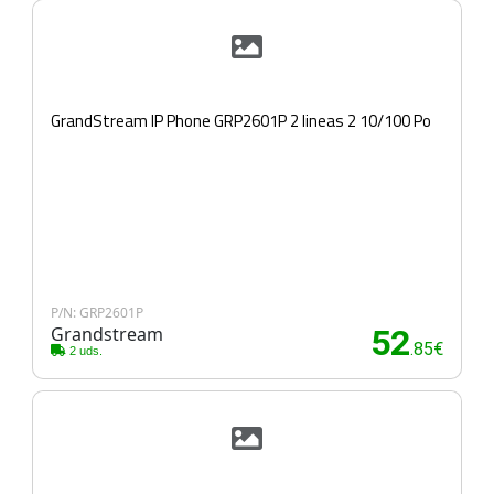
GrandStream IP Phone GRP2601P 2 lineas 2 10/100 Po
P/N: GRP2601P
Grandstream
52
.85€
2 uds.