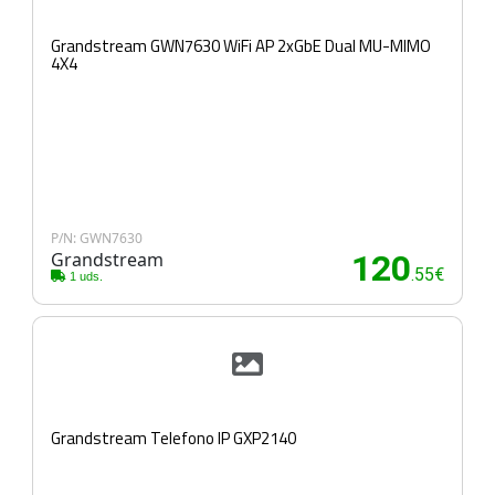
Grandstream GWN7630 WiFi AP 2xGbE Dual MU-MIMO
4X4
P/N: GWN7630
Grandstream
120
.55€
1 uds.
Grandstream Telefono IP GXP2140