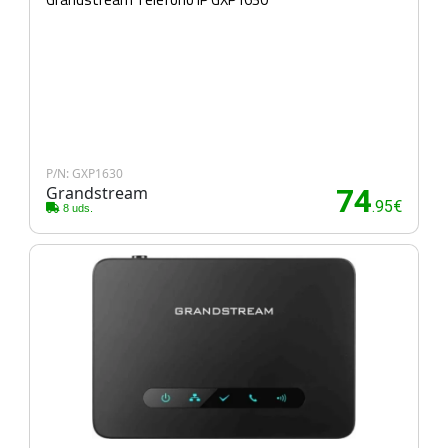
P/N: GXP1630
Grandstream
74
.95€
8 uds.