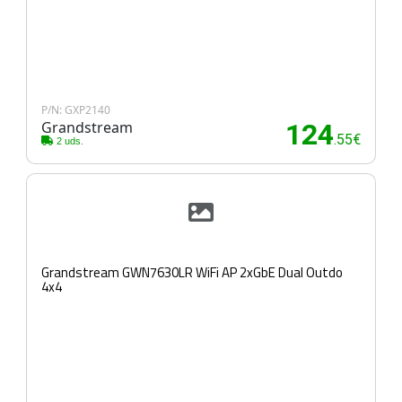
P/N: GXP2140
Grandstream
124
.55€
2 uds.
Grandstream GWN7630LR WiFi AP 2xGbE Dual Outdo
4x4