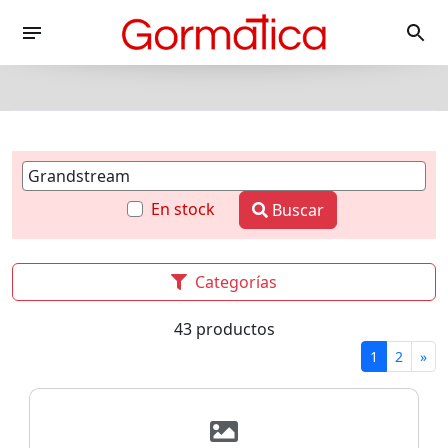
En stock
Buscar
Categorías
43 productos
1
2
»