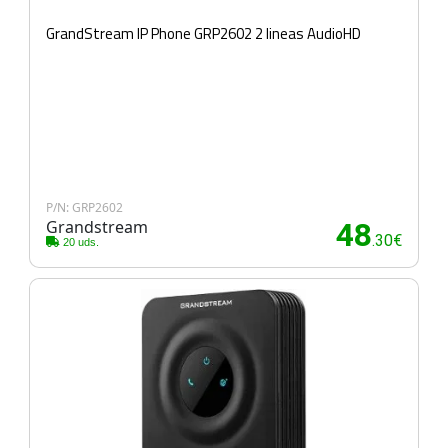
GrandStream IP Phone GRP2602 2 lineas AudioHD
P/N: GRP2602
Grandstream
48
.30€
20 uds.