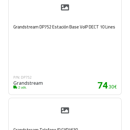
Grandstream DP752 Estación Base VoIP DECT 10 Lines
P/N: DP752
Grandstream
74
.30€
2 uds.
Grandstream Telefono IP GXP1630