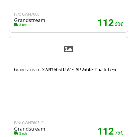
P/N: GWN7660
Grandstream
112
.60€
3 uds.
Grandstream GWN7605LR WiFi AP 2xGbE Dual Int/Ext
P/N: GWN7605LR
Grandstream
112
.75€
2 uds.