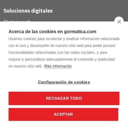
Soluciones digitales
Páginas web
Tiendas online
Acerca de las cookies en gormatica.com
Carta QR restaurantes
Usamos cookies para recolectar y analizar información relacionada
con el uso y desempeño de nuestro sitio web para poder proveer
funcionalidades relacionadas con las redes sociales, y para
mejorar y personalizar adecuadamente el contenido y publicidad
975.368.262
en nuestro sitio web.
Más información
Aviso Legal
Política de privacidad
Política de
Cookies
Configuración de cookies
Gormaz Informática S.L.
C/ Soria, 2 - El Burgo de Osma (Soria)
RECHAZAR TODO
¡Síguenos en nuestras redes!
ACEPTAR