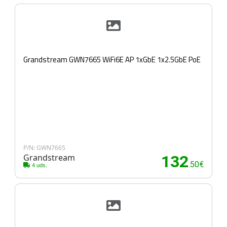
Grandstream GWN7665 WiFi6E AP 1xGbE 1x2.5GbE PoE
P/N: GWN7665
Grandstream
132
.50€
4 uds.