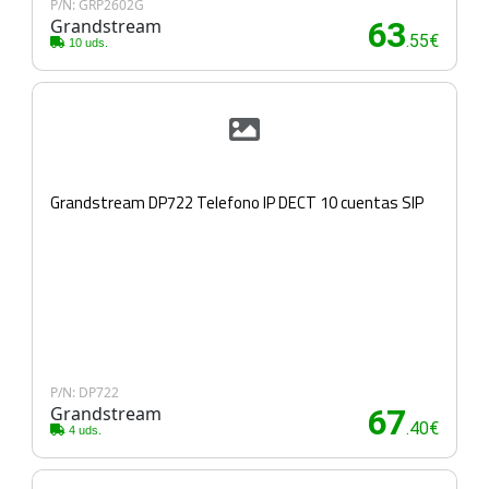
P/N: GRP2602G
Grandstream
63
.55€
10 uds.
Grandstream DP722 Telefono IP DECT 10 cuentas SIP
P/N: DP722
Grandstream
67
.40€
4 uds.