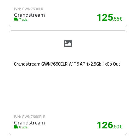
P/N: GWN7630LR
Grandstream
125
.55€
7 uds.
Grandstream GWN7660ELR WiFi6 AP 1x2.5Gb 1xGb Out
P/N: GWN7660ELR
Grandstream
126
.50€
6 uds.