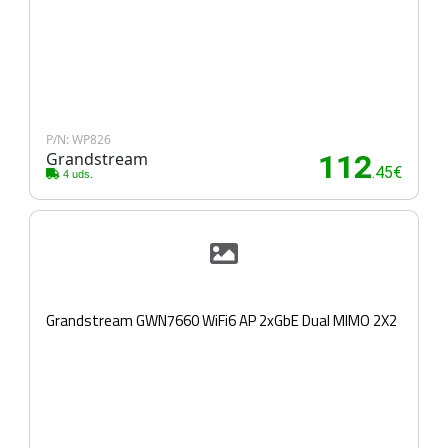
P/N: WP826
Grandstream
112
.45€
4 uds.
Grandstream GWN7660 WiFi6 AP 2xGbE Dual MIMO 2X2