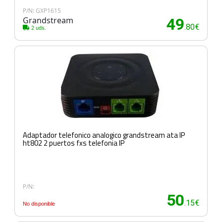
P/N: GXP1615
Grandstream
49
.80€
2 uds.
Adaptador telefonico analogico grandstream ata IP
ht802 2 puertos fxs telefonia IP
P/N:
50
.15€
No disponible