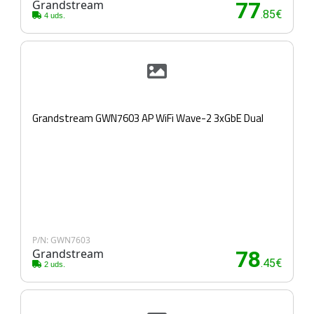
Grandstream
77
.85€
4 uds.
Grandstream GWN7603 AP WiFi Wave-2 3xGbE Dual
P/N: GWN7603
Grandstream
78
.45€
2 uds.