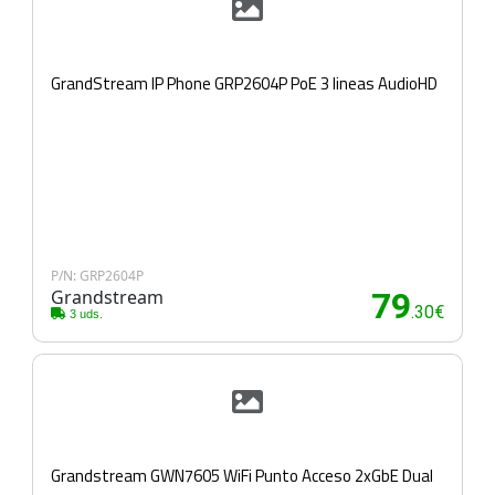
GrandStream IP Phone GRP2604P PoE 3 lineas AudioHD
P/N: GRP2604P
Grandstream
79
.30€
3 uds.
Grandstream GWN7605 WiFi Punto Acceso 2xGbE Dual