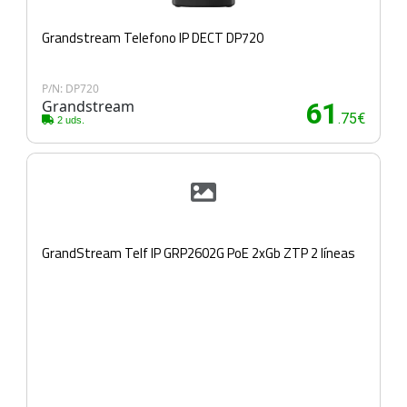
Grandstream Telefono IP DECT DP720
P/N: DP720
Grandstream
61
.75€
2 uds.
GrandStream Telf IP GRP2602G PoE 2xGb ZTP 2 líneas