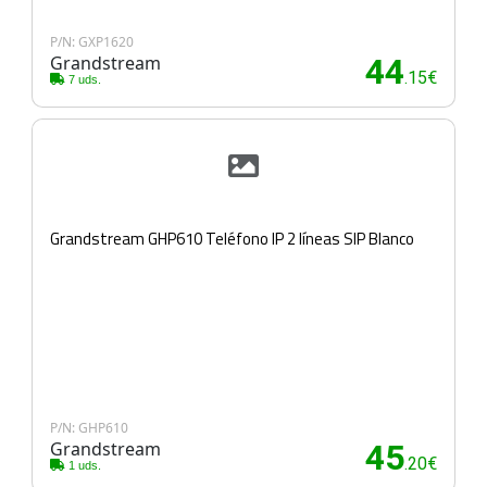
P/N: GXP1620
Grandstream
44
.15€
7 uds.
Grandstream GHP610 Teléfono IP 2 líneas SIP Blanco
P/N: GHP610
Grandstream
45
.20€
1 uds.