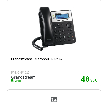
Grandstream Telefono IP GXP1625
P/N: GXP1625
Grandstream
48
.30€
2 uds.