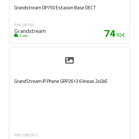
Grandstream DP750 Estacion Base DECT
P/N: DP750
Grandstream
74
.95€
4 uds.
GrandStream IP Phone GRP2613 6 lineas 2xGbE
P/N: GRP2613