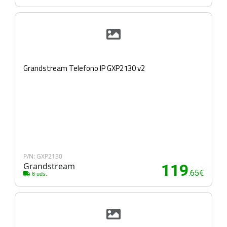
Grandstream Telefono IP GXP2130 v2
P/N: GXP2130
Grandstream
119
.65€
6 uds.