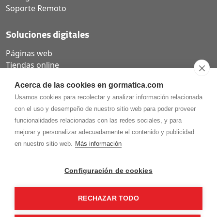
Soporte Remoto
Soluciones digitales
Páginas web
Tiendas online
Carta QR restaurantes
Acerca de las cookies en gormatica.com
Usamos cookies para recolectar y analizar información relacionada
con el uso y desempeño de nuestro sitio web para poder proveer
funcionalidades relacionadas con las redes sociales, y para
975.368.262
mejorar y personalizar adecuadamente el contenido y publicidad
Aviso Legal
Política de privacidad
Política de
en nuestro sitio web.
Más información
Cookies
Gormaz Informática S.L.
C/ Soria, 2 - El Burgo de Osma (Soria)
Configuración de cookies
¡Síguenos en nuestras redes!
RECHAZAR TODO