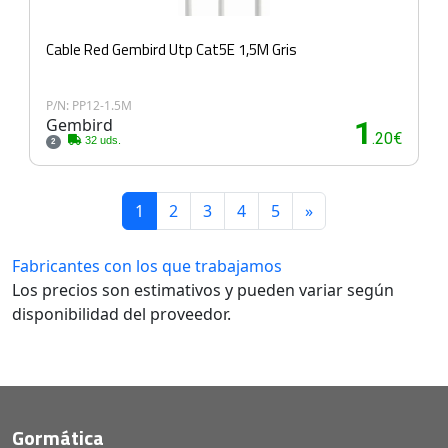
Cable Red Gembird Utp Cat5E 1,5M Gris
P/N: PP12-1.5M
Gembird
1
.20€
32 uds.
2
1
2
3
4
5
»
Fabricantes con los que trabajamos
Los precios son estimativos y pueden variar según
disponibilidad del proveedor.
Gormática