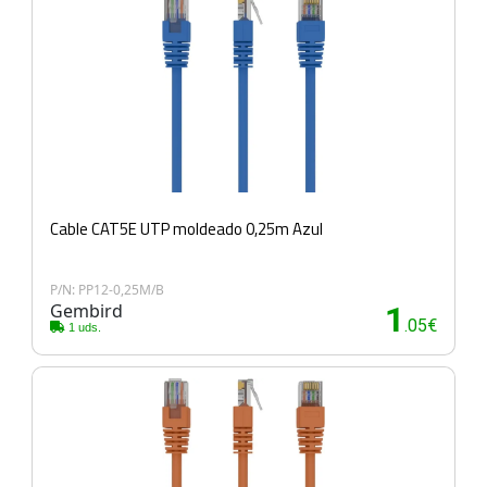
Cable CAT5E UTP moldeado 0,25m Azul
P/N: PP12-0,25M/B
Gembird
1
.05€
1 uds.