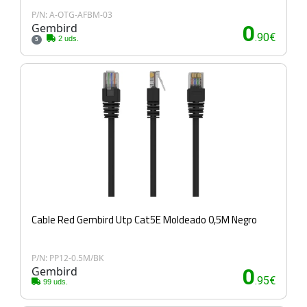
P/N: A-OTG-AFBM-03
Gembird
0
.90€
2 uds.
3
Cable Red Gembird Utp Cat5E Moldeado 0,5M Negro
P/N: PP12-0.5M/BK
Gembird
0
.95€
99 uds.