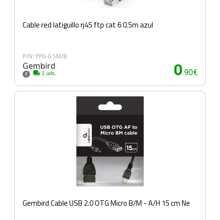
Cable red latiguillo rj45 ftp cat 6 0.5m azul
P/N: PP6-0.5M/B
Gembird
0
.90€
1 uds.
2
Gembird Cable USB 2.0 OTG Micro B/M - A/H 15 cm Ne