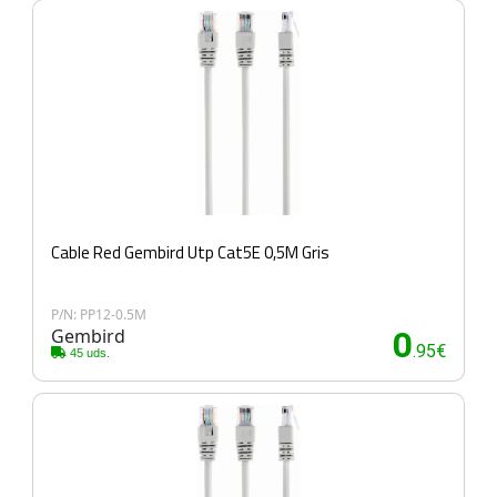
Cable Red Gembird Utp Cat5E 0,5M Gris
P/N: PP12-0.5M
Gembird
0
.95€
45 uds.