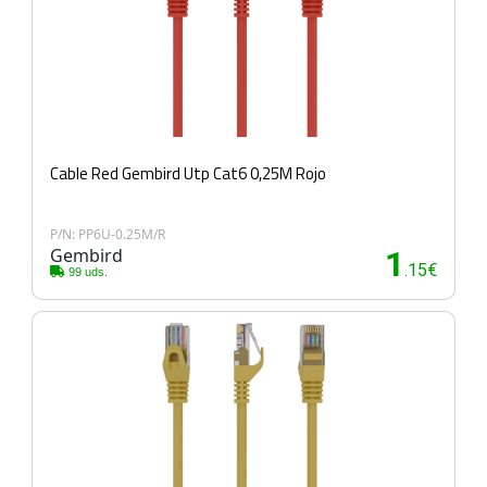
Cable Red Gembird Utp Cat6 0,25M Rojo
P/N: PP6U-0.25M/R
Gembird
1
.15€
99 uds.