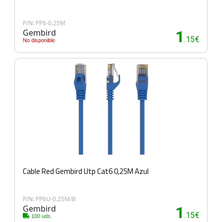
P/N: PP6-0.25M
Gembird
1
.15€
No disponible
Cable Red Gembird Utp Cat6 0,25M Azul
P/N: PP6U-0.25M/B
Gembird
1
.15€
100 uds.