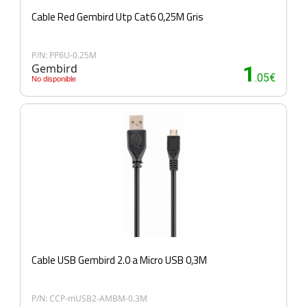
Cable Red Gembird Utp Cat6 0,25M Gris
P/N: PP6U-0.25M
Gembird
1
.05€
No disponible
Cable USB Gembird 2.0 a Micro USB 0,3M
P/N: CCP-mUSB2-AMBM-0.3M