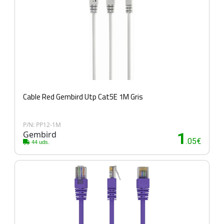
Cable Red Gembird Utp Cat5E 1M Gris
P/N: PP12-1M
Gembird
1
.05€
44 uds.