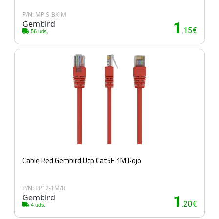
P/N: MP-S-BK-M
Gembird
1
.15€
56 uds.
Cable Red Gembird Utp Cat5E 1M Rojo
P/N: PP12-1M/R
Gembird
1
.20€
4 uds.