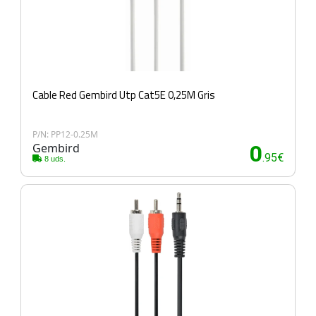
Cable Red Gembird Utp Cat5E 0,25M Gris
P/N: PP12-0.25M
Gembird
0
.95€
8 uds.