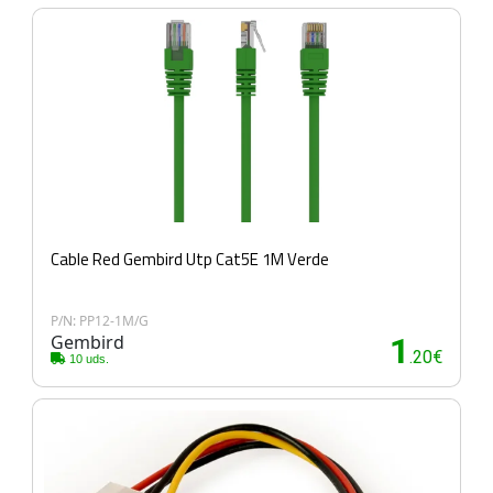
Cable Red Gembird Utp Cat5E 1M Verde
P/N: PP12-1M/G
Gembird
1
.20€
10 uds.