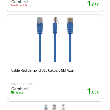
Gembird
1
.05€
No disponible
Cable Red Gembird Utp Cat5E 0,5M Azul
P/N: PP12-0.5M/B
Gembird
1
.05€
45 uds.