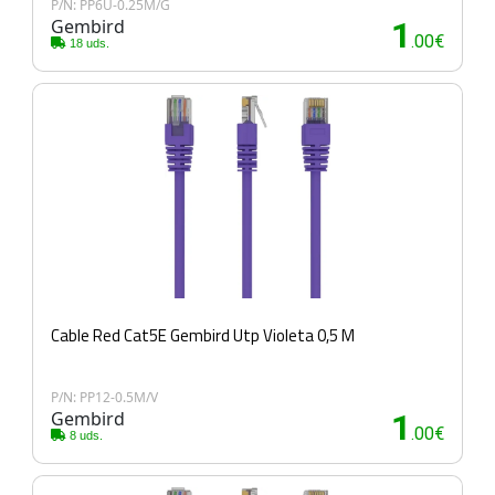
P/N: PP6U-0.25M/G
Gembird
1
.00€
18 uds.
Cable Red Cat5E Gembird Utp Violeta 0,5 M
P/N: PP12-0.5M/V
Gembird
1
.00€
8 uds.