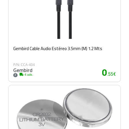
Gembird Cable Audio Estéreo 3.5mm (M) 1.2 Mts
P/N: CCA-404
Gembird
0
.55€
4 uds.
2