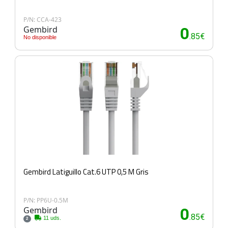
P/N: CCA-423
Gembird
0
.85€
No disponible
Gembird Latiguillo Cat.6 UTP 0,5 M Gris
P/N: PP6U-0.5M
Gembird
0
.85€
11 uds.
2