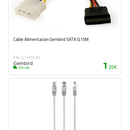
Cable Alimentacion Gembird SATA 0,15M
P/N: CC-SATA-PS
Gembird
1
.20€
100 uds.