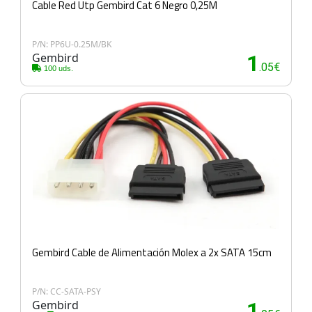
Cable Red Utp Gembird Cat 6 Negro 0,25M
P/N: PP6U-0.25M/BK
Gembird
1
.05€
100 uds.
Gembird Cable de Alimentación Molex a 2x SATA 15cm
P/N: CC-SATA-PSY
Gembird
1