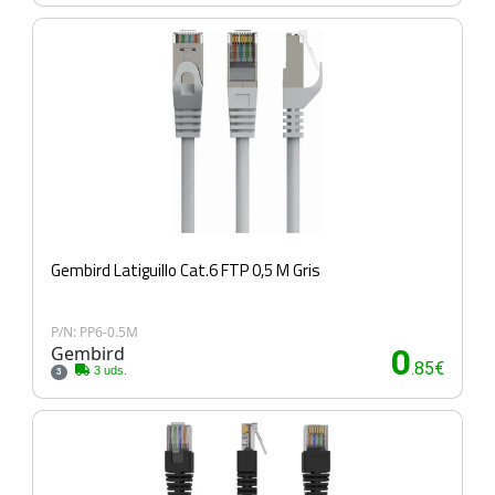
Gembird Latiguillo Cat.6 FTP 0,5 M Gris
P/N: PP6-0.5M
Gembird
0
.85€
3 uds.
3