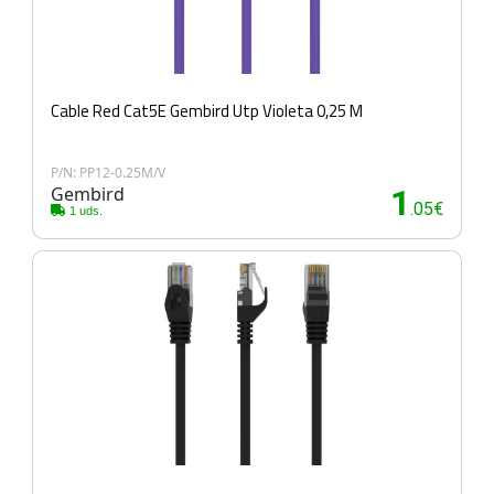
Cable Red Cat5E Gembird Utp Violeta 0,25 M
P/N: PP12-0.25M/V
Gembird
1
.05€
1 uds.