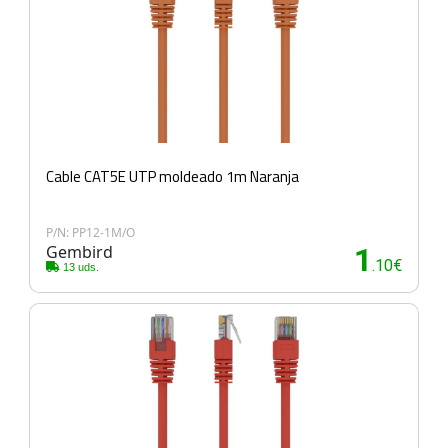
Cable CAT5E UTP moldeado 1m Naranja
P/N: PP12-1M/O
Gembird
1
.10€
13 uds.