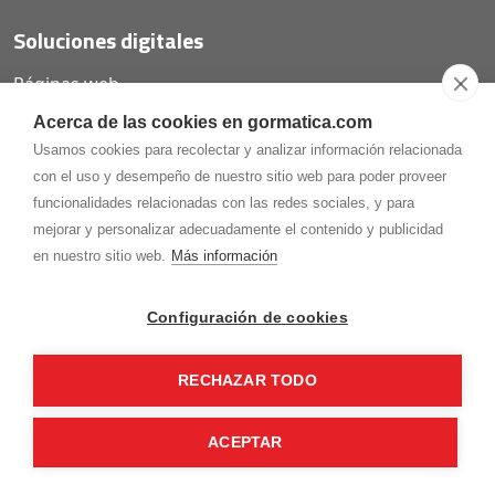
Soluciones digitales
Páginas web
Tiendas online
Acerca de las cookies en gormatica.com
Carta QR restaurantes
Usamos cookies para recolectar y analizar información relacionada
con el uso y desempeño de nuestro sitio web para poder proveer
funcionalidades relacionadas con las redes sociales, y para
mejorar y personalizar adecuadamente el contenido y publicidad
975.368.262
en nuestro sitio web.
Más información
Aviso Legal
Política de privacidad
Política de
Cookies
Configuración de cookies
Gormaz Informática S.L.
C/ Soria, 2 - El Burgo de Osma (Soria)
RECHAZAR TODO
¡Síguenos en nuestras redes!
ACEPTAR