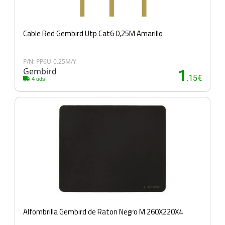
Cable Red Gembird Utp Cat6 0,25M Amarillo
P/N: PP6U-0.25M/Y
Gembird
1
.15€
4 uds.
Alfombrilla Gembird de Raton Negro M 260X220X4