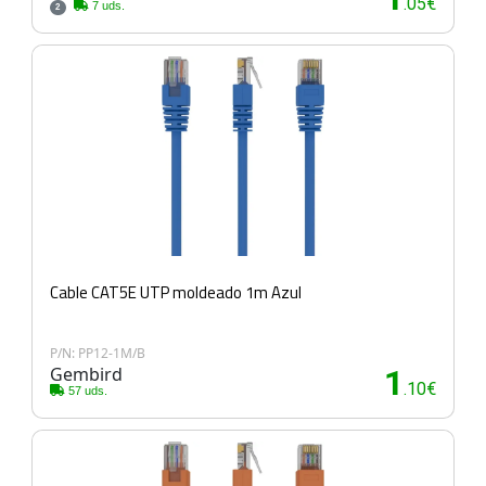
.05€
7 uds.
2
Cable CAT5E UTP moldeado 1m Azul
P/N: PP12-1M/B
Gembird
1
.10€
57 uds.