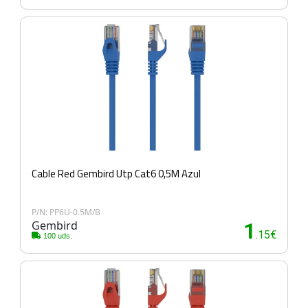
Cable Red Gembird Utp Cat6 0,5M Azul
P/N: PP6U-0.5M/B
Gembird
1
.15€
100 uds.