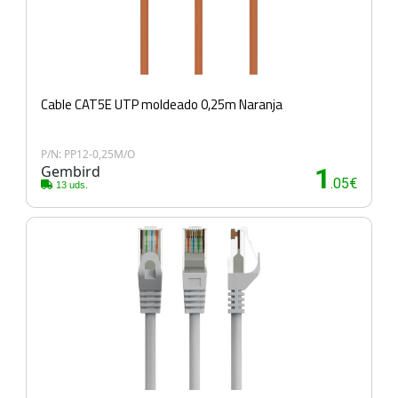
Cable CAT5E UTP moldeado 0,25m Naranja
P/N: PP12-0,25M/O
Gembird
1
.05€
13 uds.