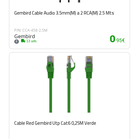
Gembird Cable Audio 3.5mm(M) a 2 RCA(M) 2.5 Mts
P/N: CCA-458-2.5M
Gembird
0
.95€
13 uds.
2
Cable Red Gembird Utp Cat6 0,25M Verde