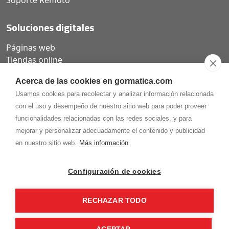
Soporte Remoto
Soluciones digitales
Páginas web
Tiendas online
Carta QR restaurantes
Acerca de las cookies en gormatica.com
Usamos cookies para recolectar y analizar información relacionada
con el uso y desempeño de nuestro sitio web para poder proveer
funcionalidades relacionadas con las redes sociales, y para
975.368.262
mejorar y personalizar adecuadamente el contenido y publicidad
Aviso Legal
Política de privacidad
Política de
en nuestro sitio web.
Más información
Cookies
Gormaz Informática S.L.
C/ Soria, 2 - El Burgo de Osma (Soria)
Configuración de cookies
¡Síguenos en nuestras redes!
RECHAZAR TODO