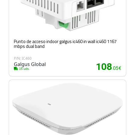
Punto de acceso indoor galgus ic460 in wall ic460 1167
mbps dual band
P/N: IC460
Galgus Global
108
.05€
15 uds.