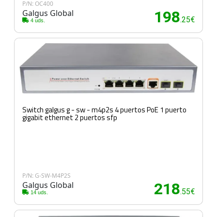
P/N: OC400
Galgus Global
198
.25€
4 uds.
Switch galgus g - sw - m4p2s 4 puertos PoE 1 puerto
gigabit ethernet 2 puertos sfp
P/N: G-SW-M4P2S
Galgus Global
218
.55€
14 uds.