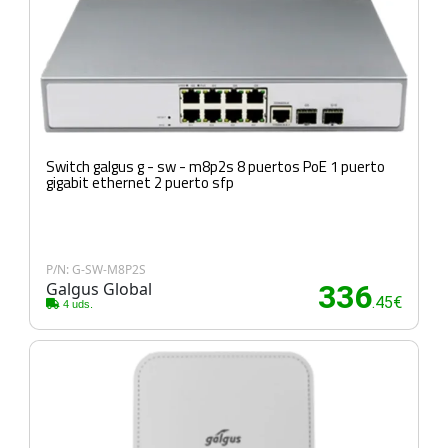
Switch galgus g - sw - m8p2s 8 puertos PoE 1 puerto
gigabit ethernet 2 puerto sfp
P/N: G-SW-M8P2S
Galgus Global
336
.45€
4 uds.