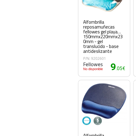
Alfombrilla
reposamuñecas
fellowes gel playa
150mmx220mmx23
0mm - gel
translucido - base
antideslizante
P/N: 9202601
Fellowes
9
.05€
No disponible
Alfombrilla