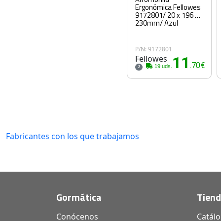
Ergonómica Fellowes
9172801/ 20 x 196 x
230mm/ Azul
P/N: 9172801
Fellowes
11
.70€
19 uds.
2
Fabricantes con los que trabajamos
Gormática
Tien
Conócenos
Catál