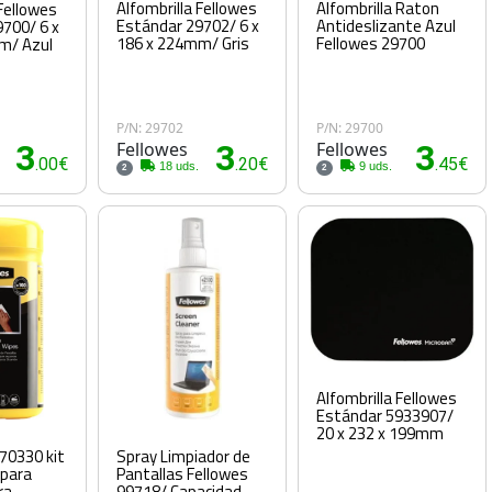
Alfombrilla Fellowes
Alfombrilla Raton
 Fellowes
Estándar 29702/ 6 x
Antideslizante Azul
700/ 6 x
186 x 224mm/ Gris
Fellowes 29700
m/ Azul
P/N: 29702
P/N: 29700
3
Fellowes
3
Fellowes
3
.00€
.20€
.45€
18 uds.
9 uds.
2
2
Alfombrilla Fellowes
Estándar 5933907/
20 x 232 x 199mm
70330 kit
Spray Limpiador de
 para
Pantallas Fellowes
ra
99718/ Capacidad