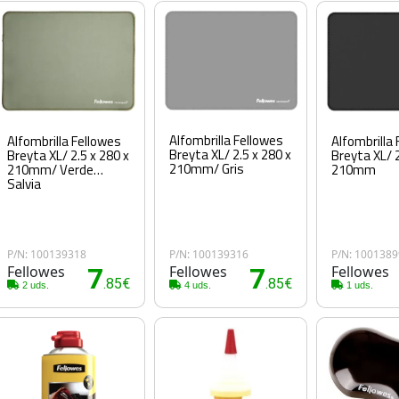
Alfombrilla Fellowes
Alfombrilla
Alfombrilla Fellowes
Breyta XL/ 2.5 x 280 x
Breyta XL/ 2
Breyta XL/ 2.5 x 280 x
210mm/ Gris
210mm
210mm/ Verde
Salvia
P/N: 100139318
P/N: 100139316
P/N: 100138
Fellowes
7
Fellowes
7
Fellowes
.85€
.85€
2 uds.
4 uds.
1 uds.