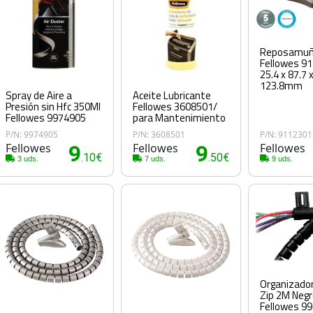
Reposamuñ
Fellowes 9
25.4 x 87.7 
123.8mm
Spray de Aire a
Aceite Lubricante
Presión sin Hfc 350Ml
Fellowes 3608501/
Fellowes 9974905
para Mantenimiento
P/N: 9974905
P/N: 3608501
P/N: 9112301
Fellowes
9
Fellowes
9
Fellowes
.10€
.50€
3 uds.
7 uds.
9 uds.
Organizador
Zip 2M Neg
Fellowes 9