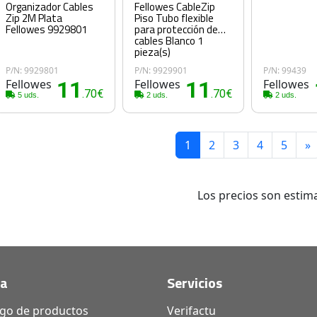
Organizador Cables
Fellowes CableZip
Zip 2M Plata
Piso Tubo flexible
Fellowes 9929801
para protección de
cables Blanco 1
pieza(s)
P/N: 9929801
P/N: 9929901
P/N: 99439
Fellowes
11
Fellowes
11
Fellowes
.70€
.70€
5 uds.
2 uds.
2 uds.
1
2
3
4
5
»
Los precios son estima
da
Servicios
ogo de productos
Verifactu