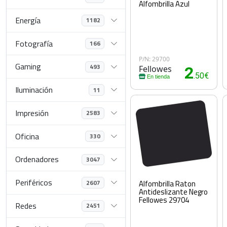
Alfombrilla Azul
Energía
1182
Fotografía
166
P/N: 29700
Gaming
493
Fellowes
2
.50€
En tienda
Iluminación
11
Impresión
2583
Oficina
330
Ordenadores
3047
Periféricos
2607
Alfombrilla Raton
Antideslizante Negro
Fellowes 29704
Redes
2451