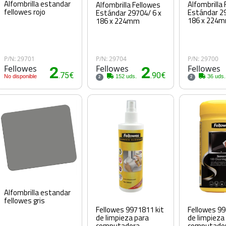
Alfombrilla estandar
Alfombrilla
Alfombrilla Fellowes
fellowes rojo
Estándar 29
Estándar 29704/ 6 x
186 x 224m
186 x 224mm
P/N: 29701
P/N: 29704
P/N: 29700
Fellowes
2
Fellowes
2
Fellowes
.75€
.90€
No disponible
152 uds.
36 uds.
2
2
Alfombrilla estandar
fellowes gris
Fellowes 9971811 kit
Fellowes 99
de limpieza para
de limpieza
computadora
computado