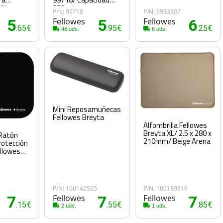
llitas
250ml
P/N: 99718
P/N: 5933907
za de
5
Fellowes
5
Fellowes
6
.65€
.95€
.25€
46 uds.
6 uds.
Mini Reposamuñecas
Fellowes Breyta
Alfombrilla Fellowes
Breyta XL/ 2.5 x 280 x
 Ratón
210mm/ Beige Arena
rotección
llowes
P/N: 100142565
P/N: 100139319
7
Fellowes
7
Fellowes
7
.15€
.55€
.85€
2 uds.
1 uds.