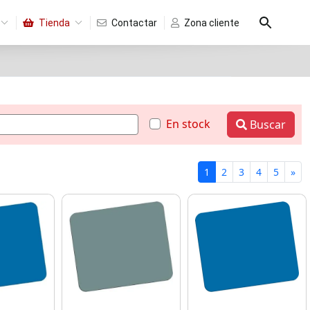
Tienda
Contactar
Zona cliente
En stock
Buscar
1
2
3
4
5
»