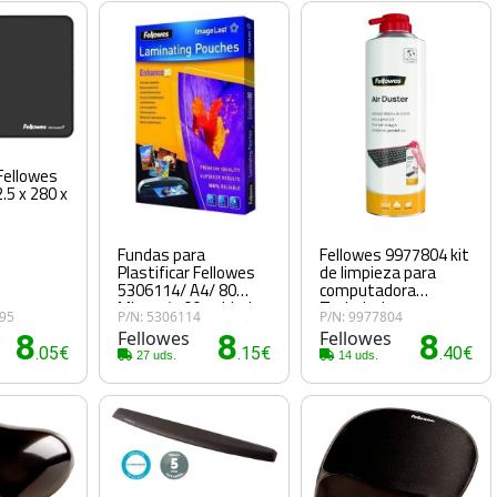
 Fellowes
.5 x 280 x
Fundas para
Fellowes 9977804 kit
Plastificar Fellowes
de limpieza para
5306114/ A4/ 80
computadora
Micras/ 100 unidades
Teclado, Impresora,
995
P/N: 5306114
P/N: 9977804
Universal Limpiador
8
Fellowes
8
Fellowes
8
de aire comprimido
.05€
.15€
.40€
27 uds.
para limpieza de
14 uds.
equipos 400 ml