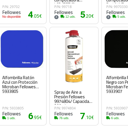
LCD/TFT/Plasma
Portátil Toa
P/N: 29702
P/N: 99718
P/N: 9970330
Limpiador de aire
para limpie
Fellowes
4
Fellowes
5
Fellowes
comprimido para
equipos
.05€
.20€
No disponible
limpieza de equipos
12 uds.
5 uds.
2
2
Alfombrilla
Alfombrilla Ratón
Negro con P
Azul con Protección
Microban Fe
Microban Fellowes
5933907
5933805
Spray de Aire a
Presión Fellowes
9974804/ Capacidad
200ml
P/N: 5933805
P/N: 9974804
P/N: 5933907
Fellowes
6
Fellowes
7
Fellowes
.95€
.10€
1 uds.
76 uds.
6 uds.