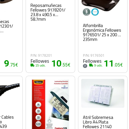
Reposamuñecas
Fellowes 9178201/
23.8 x 490.5 x
58.7mm
ecas
Alfombrilla
112301/
Ergonómica Fellowes
x
9176501/ 25 x 200 x
235mm
P/N: 9178201
P/N: 9176501
9
Fellowes
10
Fellowes
11
.75€
.55€
.05€
15 uds.
9 uds.
2
 Cables
Atril Sobremesa
ro
Libro A4 Plata
9439
Fellowes 21140