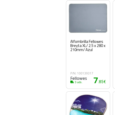
Alfombrilla Fellowes
Breyta XL/ 2.5 x 280 x
210mm/ Azul
P/N: 100139317
Fellowes
7
.85€
3 uds.