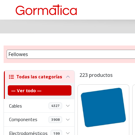
223 productos
Todas las categorías
— Ver todo —
Cables
4327
Componentes
3908
Electrodomésticos
199