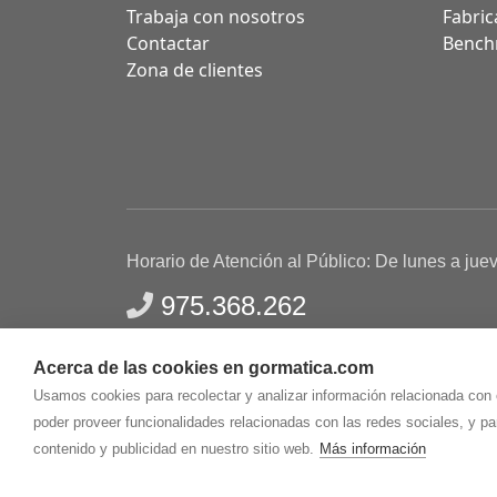
Trabaja con nosotros
Fabric
Contactar
Bench
Zona de clientes
Horario de Atención al Público: De lunes a jue
975.368.262
Aviso Legal
Política de privacidad
Polític
Acerca de las cookies en gormatica.com
Gormaz Informática S.L.
C/ Soria, 2 - El Burgo de
Usamos cookies para recolectar y analizar información relacionada con
poder proveer funcionalidades relacionadas con las redes sociales, y p
contenido y publicidad en nuestro sitio web.
Más información