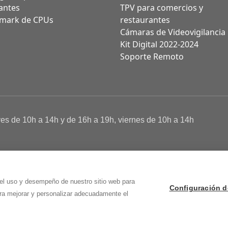
antes
TPV para comercios y
mark de CPUs
restaurantes
Cámaras de Videovigilancia
Kit Digital 2022-2024
Soporte Remoto
ves de 10h a 14h y de 16h a 19h, viernes de 10h a 14h
a de Cookies
 Osma (Soria)
 el uso y desempeño de nuestro sitio web para
Configuración d
ara mejorar y personalizar adecuadamente el