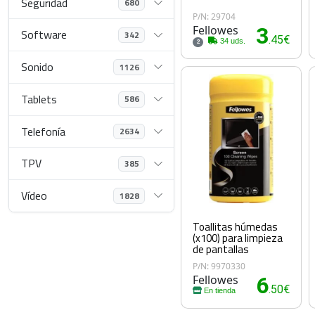
Seguridad
680
P/N: 29704
Fellowes
3
Software
342
.45€
34 uds.
2
Sonido
1126
Tablets
586
Telefonía
2634
TPV
385
Vídeo
1828
Toallitas húmedas
(x100) para limpieza
de pantallas
P/N: 9970330
Fellowes
6
.50€
En tienda