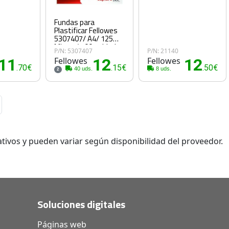
Fundas para
Plastificar Fellowes
5307407/ A4/ 125
Micras/ 100 unidades
P/N: 5307407
P/N: 21140
11
Fellowes
12
Fellowes
12
.70€
.15€
.50€
40 uds.
8 uds.
2
tivos y pueden variar según disponibilidad del proveedor.
Soluciones digitales
Páginas web