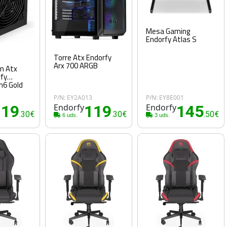
Mesa Gaming
Endorfy Atlas S
Torre Atx Endorfy
Arx 700 ARGB
n Atx
fy
6 Gold
2
P/N: EY2A013
P/N: EY8E001
119
Endorfy
119
Endorfy
145
.30€
.30€
.50€
6 uds.
3 uds.