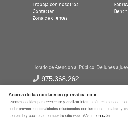
Trabaja con nosotros
Fabric
Contactar
Bench
Zona de clientes
Horario de Atención al Público: De lunes a jue
975.368.262
Aviso Legal
Política de privacidad
Polític
Acerca de las cookies en gormatica.com
Gormaz Informática S.L.
C/ Soria, 2 - El Burgo de
Usamos cookies para recolectar y analizar información relacionada con
poder proveer funcionalidades relacionadas con las redes sociales, y p
contenido y publicidad en nuestro sitio web.
Más información