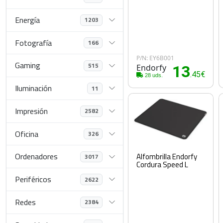
Energía
1203
Fotografía
166
P/N: EY6B001
Gaming
515
Endorfy
13
.45€
28 uds.
Iluminación
11
Impresión
2582
Oficina
326
Ordenadores
Alfombrilla Endorfy
3017
Cordura Speed L
Periféricos
2622
Redes
2384