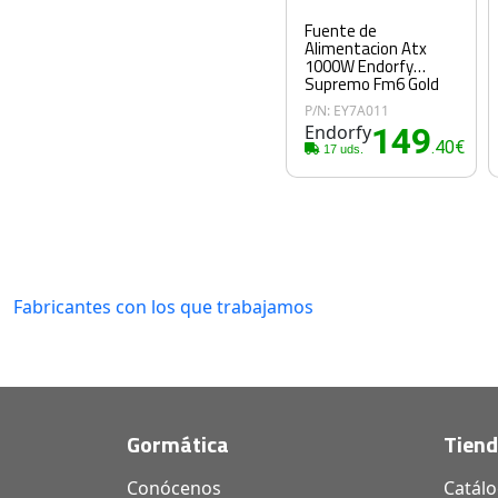
Fuente de
Alimentacion Atx
1000W Endorfy
Supremo Fm6 Gold
P/N: EY7A011
Endorfy
149
.40€
17 uds.
Fabricantes con los que trabajamos
Gormática
Tien
Conócenos
Catál