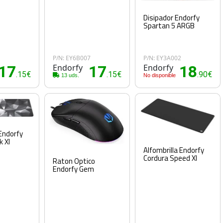
Disipador Endorfy
Spartan 5 ARGB
1
P/N: EY6B007
P/N: EY3A002
17
Endorfy
17
Endorfy
18
.15€
.15€
.90€
13 uds.
No disponible
 Endorfy
k Xl
Alfombrilla Endorfy
Cordura Speed Xl
Raton Optico
Endorfy Gem