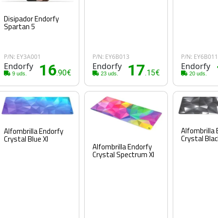
Disipador Endorfy
Spartan 5
P/N: EY3A001
P/N: EY6B013
P/N: EY6B01
Endorfy
16
Endorfy
17
Endorfy
.90€
.15€
9 uds.
23 uds.
20 uds.
Alfombrilla
Alfombrilla Endorfy
Crystal Blac
Crystal Blue Xl
Alfombrilla Endorfy
Crystal Spectrum Xl