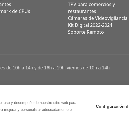
antes
TPV para comercios y
mark de CPUs
restaurantes
Cámaras de Videovigilancia
Kit Digital 2022-2024
Soporte Remoto
ves de 10h a 14h y de 16h a 19h, viernes de 10h a 14h
a de Cookies
 Osma (Soria)
 el uso y desempeño de nuestro sitio web para
Configuración d
ara mejorar y personalizar adecuadamente el