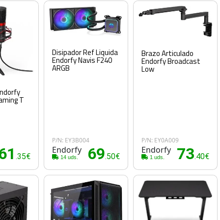
Disipador Ref Liquida
Brazo Articulado
Endorfy Navis F240
Endorfy Broadcast
ARGB
Low
ndorfy
aming T
3
P/N: EY3B004
P/N: EY0A009
61
Endorfy
69
Endorfy
73
.35€
.50€
.40€
14 uds.
1 uds.