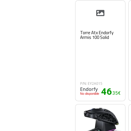
Torre Atx Endorfy
Armis 100 Solid
P/N: EY2A015
Endorfy
46
.35€
No disponible