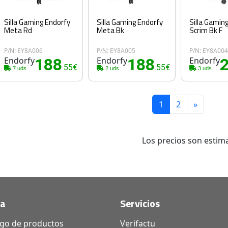
Silla Gaming Endorfy
Silla Gaming Endorfy
Silla Gamin
Meta Rd
Meta Bk
Scrim Bk F
P/N: EY8A006
P/N: EY8A005
P/N: EY8A00
Endorfy
188
Endorfy
188
Endorfy
.55€
.55€
7 uds.
2 uds.
3 uds.
1
2
»
Los precios son estima
da
Servicios
ogo de productos
Verifactu