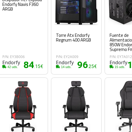
Endorfy Navis F360
ARGB
Torre Atx Endorfy
Fuente de
Regnum 400 ARGB
Alimentacio
850W Endor
Supremo Fm
P/N: EY3B006
P/N: EY2A009
P/N: EY7A01
Endorfy
84
Endorfy
96
Endorfy
.15€
.25€
42 uds.
14 uds.
15 uds.