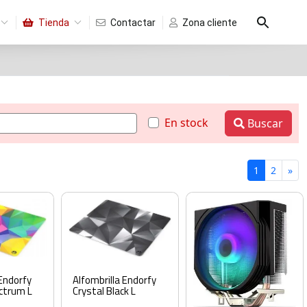
Tienda
Contactar
Zona cliente
En stock
Buscar
1
2
»
Alfombrilla Endorfy
 Endorfy
Crystal Black L
ctrum L