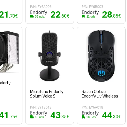
8
P/N: EY6A006
P/N: EY6B003
21
Endorfy
22
Endorfy
28
.70€
.60€
.85€
35 uds.
11 uds.
ndorfy
Microfono Endorfy
Raton Optico
Solum Voice S
Endorfy Liv Wireless
8
P/N: EY1B013
P/N: EY6A018
41
Endorfy
43
Endorfy
44
.75€
.35€
.30€
16 uds.
26 uds.