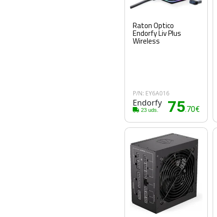
Raton Optico
Endorfy Liv Plus
Wireless
P/N: EY6A016
Endorfy
75
.70€
23 uds.