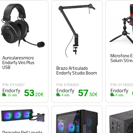
Microfono E
Auricularesmicro
Solum Stre
Endorfy Viro Plus
USB
Brazo Articulado
Endorfy Studio Boom
P/N: EY1A001
P/N: EY0A005
P/N: EY1B00
Endorfy
53
Endorfy
57
Endorfy
.20€
.50€
15 uds.
4 uds.
8 uds.
Disipador Ref Liquida