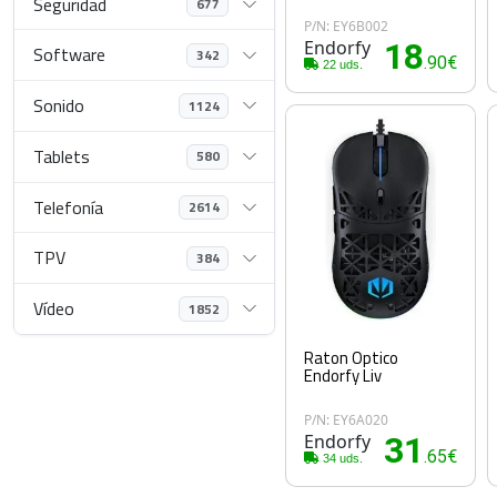
Seguridad
677
P/N: EY6B002
Endorfy
18
Software
342
.90€
22 uds.
Sonido
1124
Tablets
580
Telefonía
2614
TPV
384
Vídeo
1852
Raton Optico
Endorfy Liv
P/N: EY6A020
Endorfy
31
.65€
34 uds.