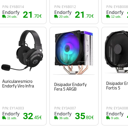
P/N: EY6B014
P/N: EY6B012
P/N: EY6B00
Endorfy
21
Endorfy
21
Endorfy
.70€
.70€
24 uds.
20 uds.
12 uds.
Auricularesmicro
Disipador E
Disipador Endorfy
Endorfy Viro Infra
Fortis 5
Fera 5 ARGB
P/N: EY1A003
P/N: EY3A007
P/N: EY3A00
Endorfy
32
Endorfy
35
Endorfy
.45€
.80€
11 uds.
36 uds.
9 uds.