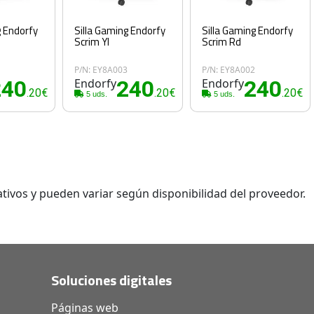
g Endorfy
Silla Gaming Endorfy
Silla Gaming Endorfy
Scrim Yl
Scrim Rd
4
P/N: EY8A003
P/N: EY8A002
240
Endorfy
240
Endorfy
240
.20€
.20€
.20€
5 uds.
5 uds.
tivos y pueden variar según disponibilidad del proveedor.
Soluciones digitales
Páginas web