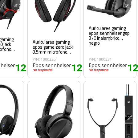
Auriculares gaming
epos sennheiser gsp
370 inalambrico
 gaming
Auriculares gaming
negro
0 jack
epos game zero jack
ofono
3.5mm microfono
negro
P/N: 1000235
P/N: 1000231
heiser
121
Epos sennheiser
122
Epos sennheiser
1
.30€
.50€
No disponible
No disponible