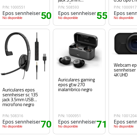
microfono negro
negro
P/N: 1000551
P/N: 508593
P/N: 1000917
Epos sennheiser
50
Epos sennheiser
55
Epos senn
75€
.10€
.90€
No disponible
No disponible
No disponible
Webcam ep
sennheiser 
4K UHD
Auriculares gaming
epos gtw 270
inalambrico negro
Auriculares epos
sennheiser sc 135
jack 3.5mm USB
microfono negro
P/N: 508316
P/N: 1000951
P/N: 1001204
Epos sennheiser
70
Epos sennheiser
71
Epos senn
90€
.90€
.90€
No disponible
No disponible
No disponible