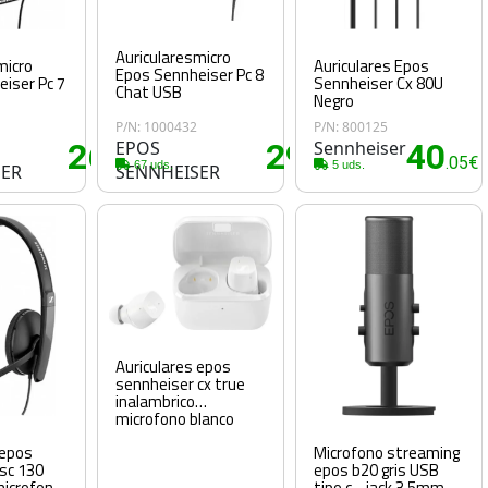
Auricularesmicro
micro
Auriculares Epos
Epos Sennheiser Pc 8
iser Pc 7
Sennheiser Cx 80U
Chat USB
Negro
P/N: 1000432
P/N: 800125
26
EPOS
29
Sennheiser
40
.50€
.35€
.05€
67 uds.
5 uds.
SER
SENNHEISER
Auriculares epos
sennheiser cx true
inalambrico
microfono blanco
 epos
Microfono streaming
sc 130
epos b20 gris USB
microfono
tipo c - jack 3.5mm -