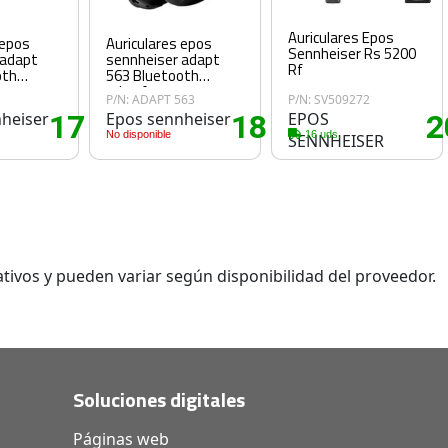
Auriculares Epos
 epos
Auriculares epos
Sennheiser Rs 5200
 adapt
sennheiser adapt
Rf
oth
563 Bluetooth
negro
microfono negro
P/N: ADAPT 563
P/N: SV509272
heiser
176
Epos sennheiser
189
EPOS
2
.65€
.70€
No disponible
16 uds.
SENNHEISER
tivos y pueden variar según disponibilidad del proveedor.
Soluciones digitales
Páginas web