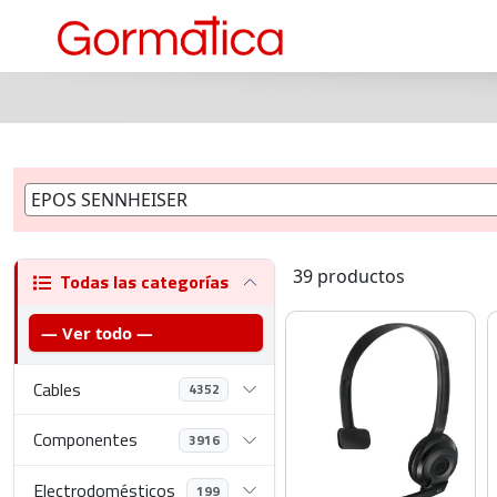
39 productos
Todas las categorías
— Ver todo —
Cables
4352
Componentes
3916
Electrodomésticos
199