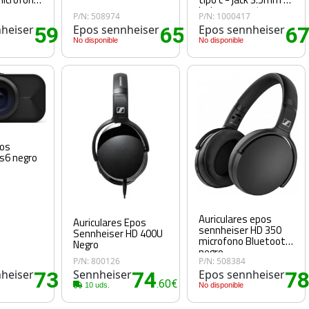
incluye soporte -
P/N: 508974
P/N: 1000417
48khz
heiser
59
Epos sennheiser
65
Epos sennheiser
6
.00€
.00€
No disponible
No disponible
os
s6 negro
Auriculares epos
Auriculares Epos
sennheiser HD 350
Sennheiser HD 400U
microfono Bluetooth
Negro
negro
P/N: 800126
P/N: 508384
heiser
73
Sennheiser
74
Epos sennheiser
7
.05€
.60€
10 uds.
No disponible