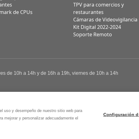
antes
TPV para comercios y
mark de CPUs
restaurantes
Cámaras de Videovigilancia
Kit Digital 2022-2024
Soporte Remoto
ves de 10h a 14h y de 16h a 19h, viernes de 10h a 14h
a de Cookies
 Osma (Soria)
 el uso y desempeño de nuestro sitio web para
Configuración d
ara mejorar y personalizar adecuadamente el