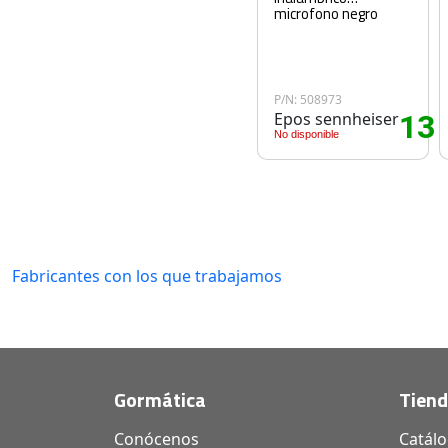
microfono negro
P/N: 508973
Epos sennheiser
13
No disponible
Fabricantes con los que trabajamos
Gormática
Tien
Conócenos
Catál