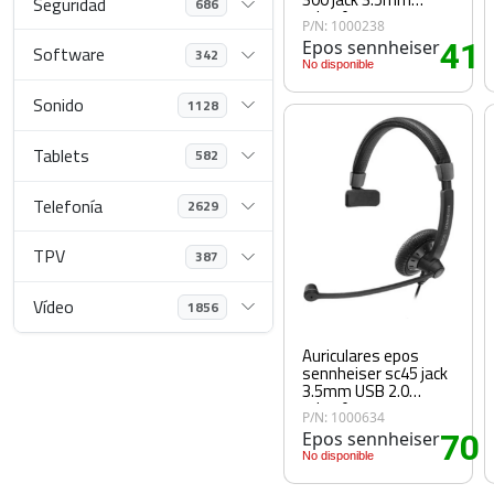
Seguridad
686
microfono negro y
P/N: 1000238
azul
Epos sennheiser
41
Software
342
.
No disponible
Sonido
1128
Tablets
582
Telefonía
2629
TPV
387
Vídeo
1856
Auriculares epos
sennheiser sc45 jack
3.5mm USB 2.0
microfono negro
P/N: 1000634
Epos sennheiser
70
.
No disponible