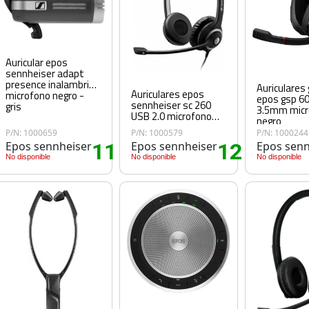
Auricular epos
sennheiser adapt
presence inalambrico
Auriculares
Auriculares epos
microfono negro -
epos gsp 60
sennheiser sc 260
gris
3.5mm micr
USB 2.0 microfono
negro
negro
P/N: 1000659
P/N: 1000579
P/N: 1000244
08
Epos sennheiser
115
Epos sennheiser
121
Epos senn
.75€
.95€
.20€
No disponible
No disponible
No disponible