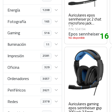
Energía
1208
Auriculares epos
sennheiser pc 2 chat
Fotografía
165
microfono jack
3.5mm negro
P/N: 504194
Gaming
516
Epos sennheiser
16
.
No disponible
Iluminación
11
Impresión
2581
Oficina
329
Ordenadores
3057
Periféricos
2621
Redes
2378
Auriculares gaming
epos sennheiser gsp
300 jack 3.5mm