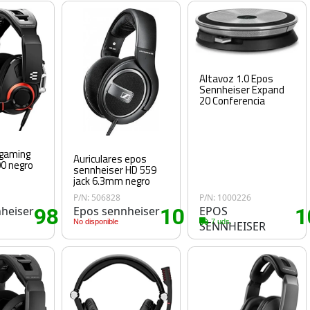
Altavoz 1.0 Epos
Sennheiser Expand
20 Conferencia
 gaming
Auriculares epos
0 negro
sennheiser HD 559
jack 6.3mm negro
P/N: 506828
P/N: 1000226
heiser
98
Epos sennheiser
102
EPOS
1
.80€
.10€
No disponible
7 uds.
SENNHEISER