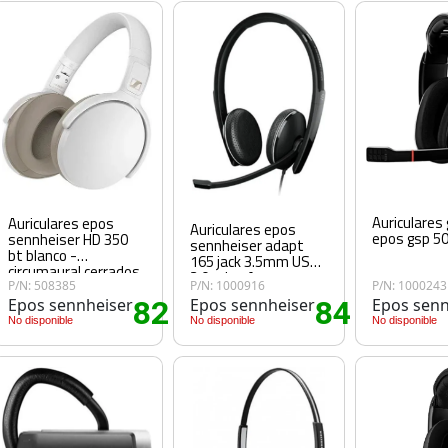
Auriculares
Auriculares epos
Auriculares epos
epos gsp 50
sennheiser HD 350
sennheiser adapt
bt blanco -
165 jack 3.5mm USB
circumaural cerrados
2.0 microfono negro
- plegables
P/N: 508385
P/N: 1000916
P/N: 1000243
Epos sennheiser
82
Epos sennheiser
84
Epos senn
65€
.55€
.85€
No disponible
No disponible
No disponible