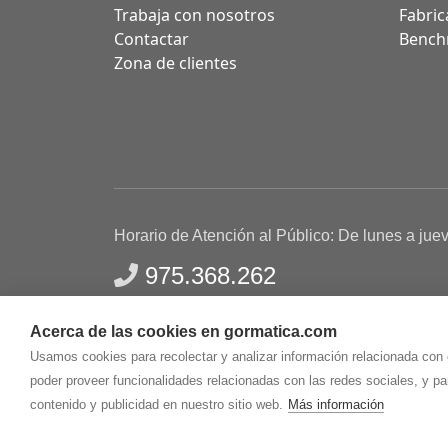
Trabaja con nosotros
Fabric
Contactar
Bench
Zona de clientes
Horario de Atención al Público: De lunes a jue
975.368.262
Aviso Legal
Política de privacidad
Polític
Acerca de las cookies en gormatica.com
Gormaz Informática S.L.
C/ Soria, 2 - El Burgo de
Usamos cookies para recolectar y analizar información relacionada con
poder proveer funcionalidades relacionadas con las redes sociales, y p
contenido y publicidad en nuestro sitio web.
Más información