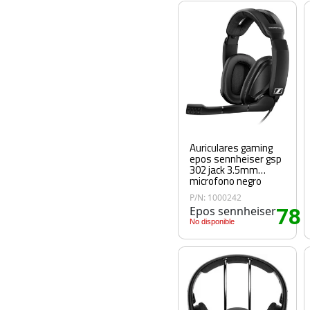
Auriculares gaming
epos sennheiser gsp
302 jack 3.5mm
microfono negro
P/N: 1000242
Epos sennheiser
78
.
No disponible