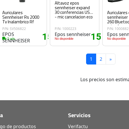
Altavoz epos
sennheiser expand
30 conferencias USB
Auriculares
Auriculares
- mic cancelacion eco
Sennheiser Rs 2000
sennheiser
Tv Inalambrico Rf
260 Blueto
microfono 
P/N: SV506822
P/N: 1000223
P/N: 1000882
3
EPOS
151
Epos sennheiser
152
Epos senn
.00€
.90€
.25€
2 uds.
No disponible
No disponible
SENNHEISER
1
2
»
Los precios son estima
da
Servicios
ogo de productos
Verifactu