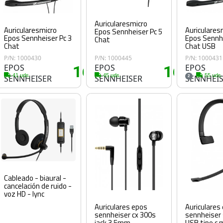
Auricularesmicro
Auricularesmicro
Auriculares
Epos Sennheiser Pc 5
Epos Sennheiser Pc 3
Epos Sennhe
Chat
Chat
Chat USB
P/N: 1000430
P/N: 1000445
P/N: 1000431
EPOS
16
EPOS
16
EPOS
60€
.75€
.75€
41 uds.
45 uds.
55 uds.
SENNHEISER
SENNHEISER
SENNHEI
2
Cableado - biaural -
cancelación de ruido -
voz HD - lync
Auriculares epos
Auriculares
sennheiser cx 300s
sennheiser 
jack 3.5mm
USB tipo c 