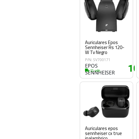
Auriculares Epos
Sennheiser Rs 120-
W Tv Negro
P/N: SV700171
EPOS
1
11 uds.
SENNHEISER
Auriculares epos
sennheiser cx true
inalambrico