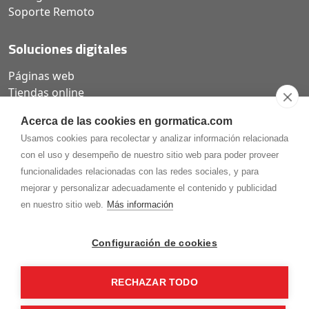
Soporte Remoto
Soluciones digitales
Páginas web
Tiendas online
Carta QR restaurantes
Acerca de las cookies en gormatica.com
Usamos cookies para recolectar y analizar información relacionada
con el uso y desempeño de nuestro sitio web para poder proveer
funcionalidades relacionadas con las redes sociales, y para
975.368.262
mejorar y personalizar adecuadamente el contenido y publicidad
Aviso Legal
Política de privacidad
Política de
en nuestro sitio web.
Más información
Cookies
Gormaz Informática S.L.
C/ Soria, 2 - El Burgo de Osma (Soria)
Configuración de cookies
¡Síguenos en nuestras redes!
RECHAZAR TODO