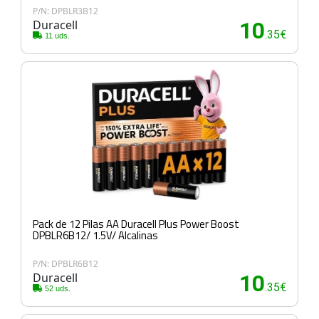
P/N: DPBLR3B12
Duracell
10
.35€
11 uds.
Pack de 12 Pilas AA Duracell Plus Power Boost
DPBLR6B12/ 1.5V/ Alcalinas
P/N: DPBLR6B12
Duracell
10
.35€
52 uds.