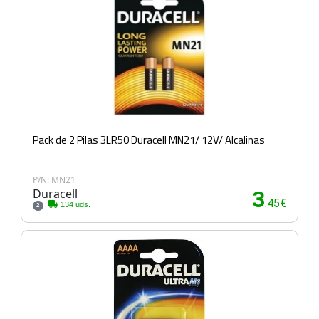
Pack de 2 Pilas 3LR50 Duracell MN21/ 12V/ Alcalinas
P/N: MN21
Duracell
3
.45€
134 uds.
2