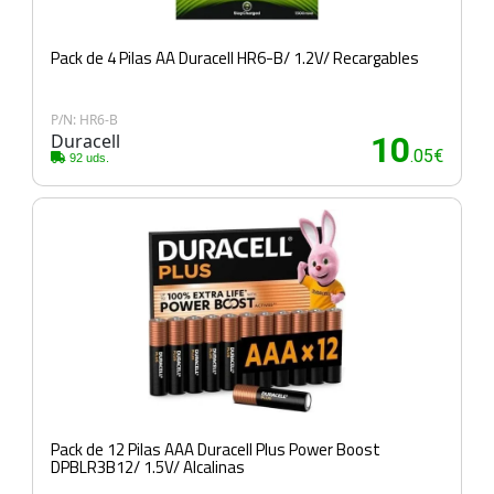
Pack de 4 Pilas AA Duracell HR6-B/ 1.2V/ Recargables
P/N: HR6-B
Duracell
10
.05€
92 uds.
Pack de 12 Pilas AAA Duracell Plus Power Boost
DPBLR3B12/ 1.5V/ Alcalinas