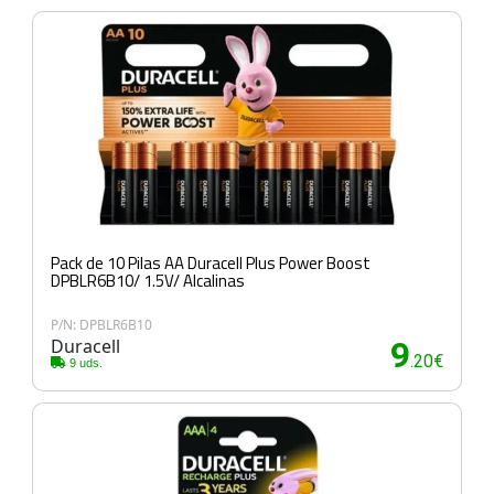
Pack de 10 Pilas AA Duracell Plus Power Boost
DPBLR6B10/ 1.5V/ Alcalinas
P/N: DPBLR6B10
Duracell
9
.20€
9 uds.