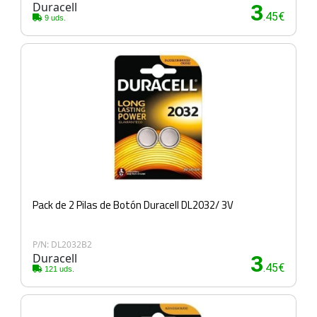
Duracell
3
.45€
9 uds.
Pack de 2 Pilas de Botón Duracell DL2032/ 3V
P/N: DL2032B2
Duracell
3
.45€
121 uds.