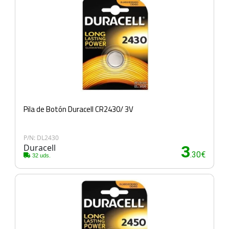
Pila de Botón Duracell CR2430/ 3V
P/N: DL2430
Duracell
3
.30€
32 uds.