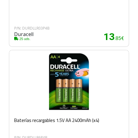
P/N: DURDLLR03P4B
Duracell
13
.85€
25 uds.
Baterías recargables 1.5V AA 2400mAh (x4)
P/N: DURDLLR6P4B