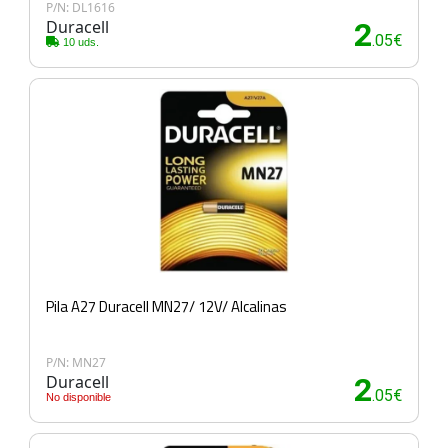
P/N: DL1616
Duracell
2
.05€
10 uds.
Pila A27 Duracell MN27/ 12V/ Alcalinas
P/N: MN27
Duracell
2
.05€
No disponible