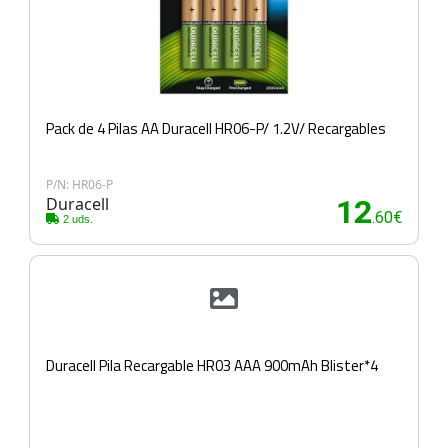
Pack de 4 Pilas AA Duracell HR06-P/ 1.2V/ Recargables
P/N: HR06-P
Duracell
12
.60€
2 uds.
Duracell Pila Recargable HR03 AAA 900mAh Blister*4