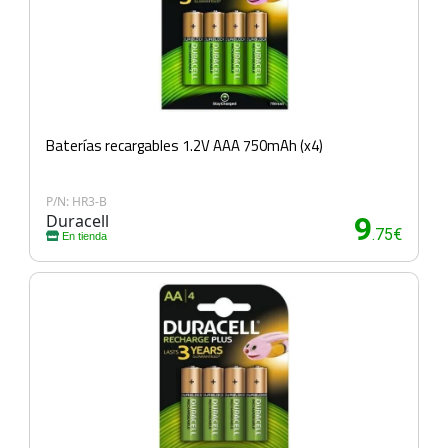
Baterías recargables 1.2V AAA 750mAh (x4)
P/N: HR3-B
Duracell
9
.75€
En tienda