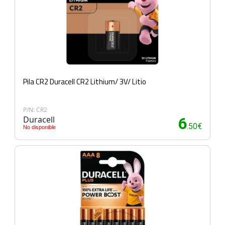
Pila CR2 Duracell CR2 Lithium/ 3V/ Litio
P/N: CR2
Duracell
6
.50€
No disponible