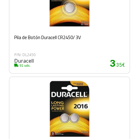
Pila de Botón Duracell CR2450/ 3V
P/N: DL2450
Duracell
3
.35€
91 uds.