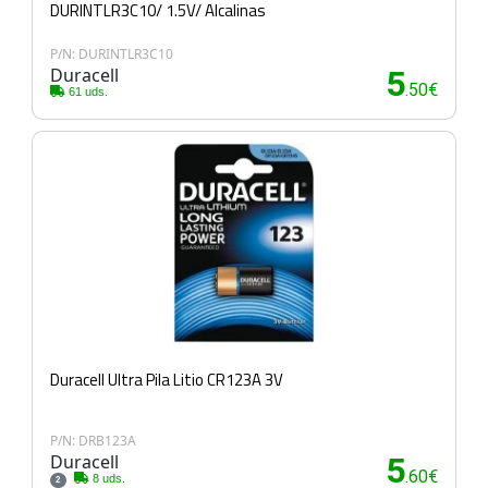
DURINTLR3C10/ 1.5V/ Alcalinas
P/N: DURINTLR3C10
Duracell
5
.50€
61 uds.
Duracell Ultra Pila Litio CR123A 3V
P/N: DRB123A
Duracell
5
.60€
8 uds.
2