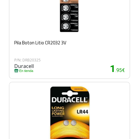
Pila Boton Litio CR2032 3V
P/N: DRB20325
Duracell
1
.95€
En tienda