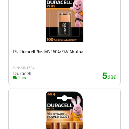
Pila Duracell Plus MN1604/ 9V/ Alcalina
P/N: MN1604
Duracell
5
.20€
7 uds.