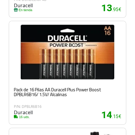
Duracell
13
.95€
En tienda
Pack de 16 Pilas AA Duracell Plus Power Boost
DPBLR6B16/ 1.5V/ Alcalinas
P/N: DPBLR6B16
Duracell
14
.15€
16 uds.