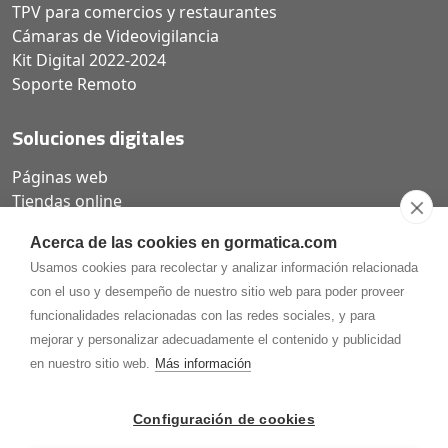
TPV para comercios y restaurantes
Cámaras de Videovigilancia
Kit Digital 2022-2024
Soporte Remoto
Soluciones digitales
Páginas web
Tiendas online
Carta QR restaurantes
Acerca de las cookies en gormatica.com
Usamos cookies para recolectar y analizar información relacionada
con el uso y desempeño de nuestro sitio web para poder proveer
funcionalidades relacionadas con las redes sociales, y para
975.368.262
mejorar y personalizar adecuadamente el contenido y publicidad
Aviso Legal
Política de privacidad
Política de
en nuestro sitio web.
Más información
Cookies
Gormaz Informática S.L.
C/ Soria, 2 - El Burgo de Osma (Soria)
Configuración de cookies