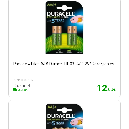
Pack de 4 Pilas AAA Duracell HR03-A/ 1.2V/ Recargables
P/N: HR03-A
Duracell
12
.60€
36 uds.