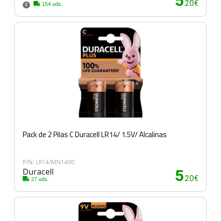
5
.20€
154 uds.
2
Pack de 2 Pilas C Duracell LR14/ 1.5V/ Alcalinas
P/N: LR14/MN1400
Duracell
5
.20€
27 uds.