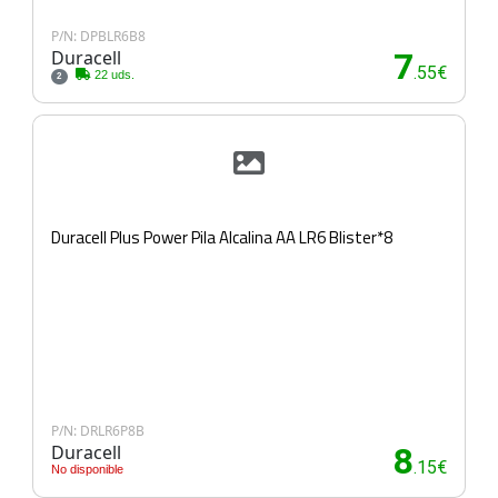
P/N: DPBLR6B8
Duracell
7
.55€
22 uds.
2
Duracell Plus Power Pila Alcalina AA LR6 Blister*8
P/N: DRLR6P8B
Duracell
8
.15€
No disponible