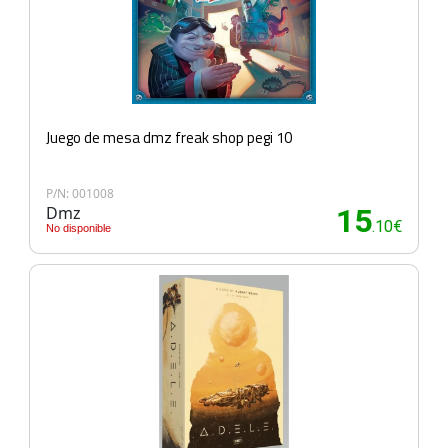
Juego de mesa dmz freak shop pegi 10
P/N: 001008
Dmz
15
.10€
No disponible