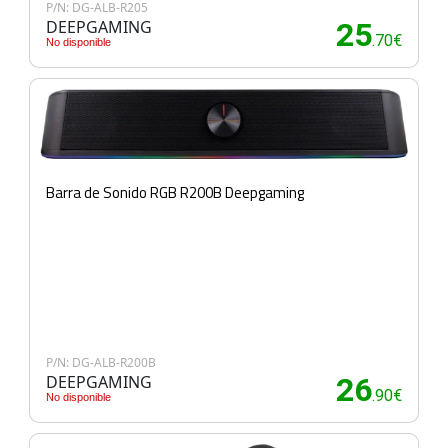
P/N: DG-ALB-R205
DEEPGAMING
25
.70€
No disponible
Barra de Sonido RGB R200B Deepgaming
P/N: DG-ALB-R200B
DEEPGAMING
26
.90€
No disponible