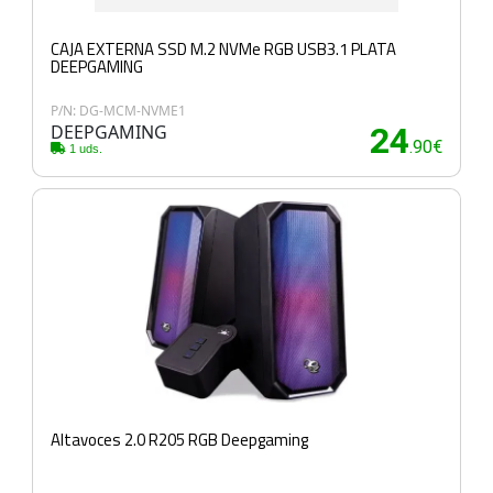
CAJA EXTERNA SSD M.2 NVMe RGB USB3.1 PLATA
DEEPGAMING
P/N: DG-MCM-NVME1
DEEPGAMING
24
.90€
1 uds.
Altavoces 2.0 R205 RGB Deepgaming