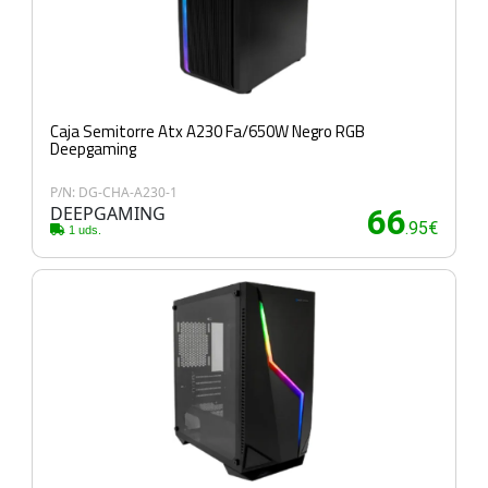
Caja Semitorre Atx A230 Fa/650W Negro RGB
Deepgaming
P/N: DG-CHA-A230-1
DEEPGAMING
66
.95€
1 uds.