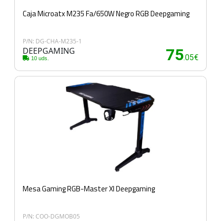
Caja Microatx M235 Fa/650W Negro RGB Deepgaming
P/N: DG-CHA-M235-1
DEEPGAMING
75
.05€
10 uds.
Mesa Gaming RGB-Master Xl Deepgaming
P/N: COO-DGMOB05