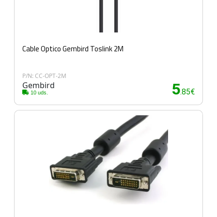
Cable Optico Gembird Toslink 2M
P/N: CC-OPT-2M
Gembird
5
.85€
10 uds.