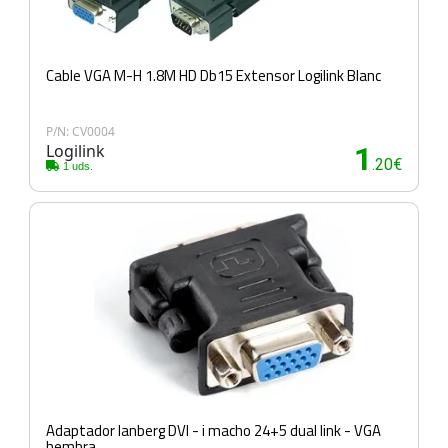
Cable VGA M-H 1.8M HD Db15 Extensor Logilink Blanc
P/N: CV0004
Logilink
1
.20€
1 uds.
Adaptador lanberg DVI - i macho 24+5 dual link - VGA
hembra