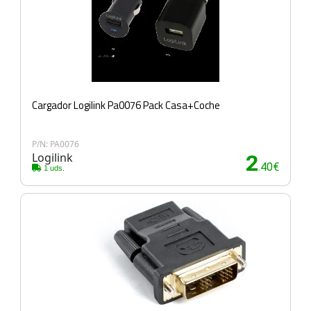
Cargador Logilink Pa0076 Pack Casa+Coche
P/N: PA0076
Logilink
2
.40€
1 uds.