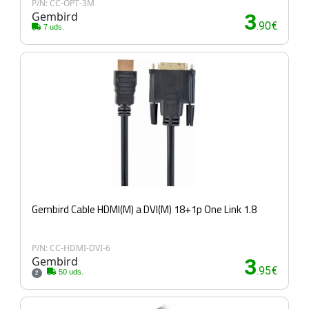
P/N: CC-OPT-3M
Gembird
3
.90€
7 uds.
Gembird Cable HDMI(M) a DVI(M) 18+1p One Link 1.8
P/N: CC-HDMI-DVI-6
Gembird
3
.95€
50 uds.
2