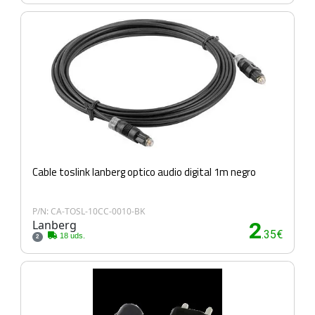
Cable toslink lanberg optico audio digital 1m negro
P/N: CA-TOSL-10CC-0010-BK
Lanberg
2
.35€
18 uds.
2