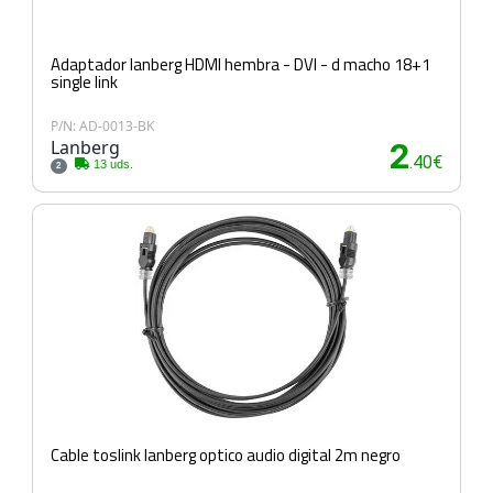
Adaptador lanberg HDMI hembra - DVI - d macho 18+1
single link
P/N: AD-0013-BK
Lanberg
2
.40€
13 uds.
2
Cable toslink lanberg optico audio digital 2m negro