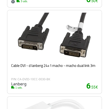
.50€
3 uds.
2
Cable DVI - d lanberg 24+1 macho - macho dual link 3m
P/N: CA-DVID-10CC-0030-BK
Lanberg
6
.55€
1 uds.