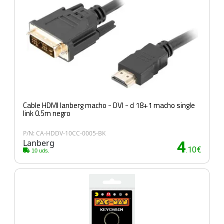
Cable HDMI lanberg macho - DVI - d 18+1 macho single
link 0.5m negro
P/N: CA-HDDV-10CC-0005-BK
Lanberg
4
.10€
10 uds.