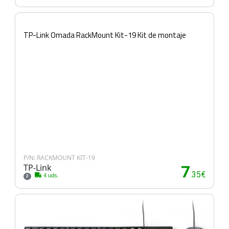
TP-Link Omada RackMount Kit-19 Kit de montaje
P/N: RACKMOUNT KIT-19
TP-Link
7
.35€
4 uds.
2