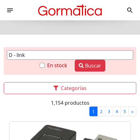
En stock
Buscar
Categorías
1,154 productos
1
2
3
4
5
»