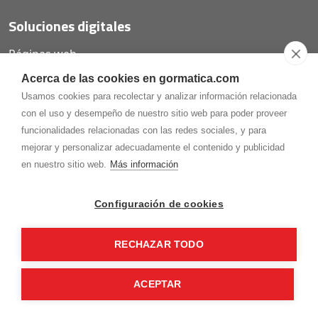
Soluciones digitales
Páginas web
Tiendas online
Acerca de las cookies en gormatica.com
Carta QR restaurantes
Usamos cookies para recolectar y analizar información relacionada
con el uso y desempeño de nuestro sitio web para poder proveer
funcionalidades relacionadas con las redes sociales, y para
mejorar y personalizar adecuadamente el contenido y publicidad
975.368.262
en nuestro sitio web.
Más información
Aviso Legal
Política de privacidad
Política de
Cookies
Configuración de cookies
Gormaz Informática S.L.
C/ Soria, 2 - El Burgo de Osma (Soria)
RECHAZAR TODO
¡Síguenos en nuestras redes!
ACEPTAR