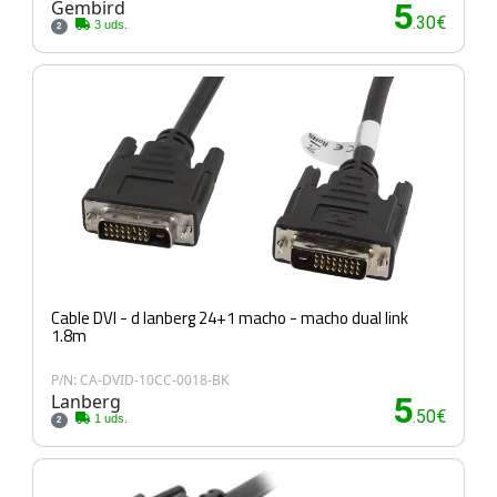
Gembird
5
.30€
3 uds.
2
Cable DVI - d lanberg 24+1 macho - macho dual link
1.8m
P/N: CA-DVID-10CC-0018-BK
Lanberg
5
.50€
1 uds.
2