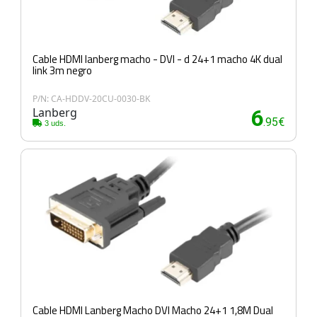
Cable HDMI lanberg macho - DVI - d 24+1 macho 4K dual
link 3m negro
P/N: CA-HDDV-20CU-0030-BK
Lanberg
6
.95€
3 uds.
Cable HDMI Lanberg Macho DVI Macho 24+1 1,8M Dual