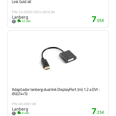
Link Gold 4K
P/N: CA-HDDV-20CU-0018-BK
Lanberg
7
.05€
12 uds.
2
Adaptador lanberg dual link DisplayPort (m) 1.2 a DVI -
i(h)(24+5)
P/N: AD-0007-BK
Lanberg
7
.25€
6 uds.
2