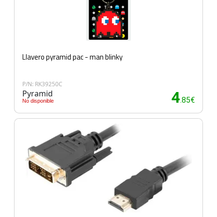
Llavero pyramid pac - man blinky
P/N: RK39250C
Pyramid
4
.85€
No disponible