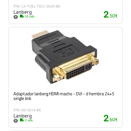
P/N: CA-TOSL-10CC-0020-BK
Lanberg
2
.50€
18 uds.
2
Adaptador lanberg HDMI macho - DVI - d hembra 24+5
single link
P/N: AD-0014-BK
Lanberg
2
.60€
2 uds.
2