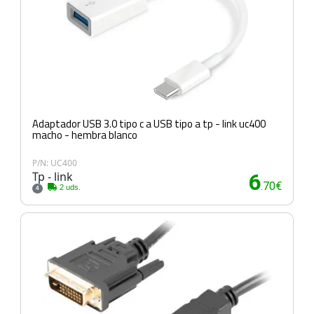
Adaptador USB 3.0 tipo c a USB tipo a tp - link uc400
macho - hembra blanco
P/N: UC400
Tp - link
6
.70€
2 uds.
4