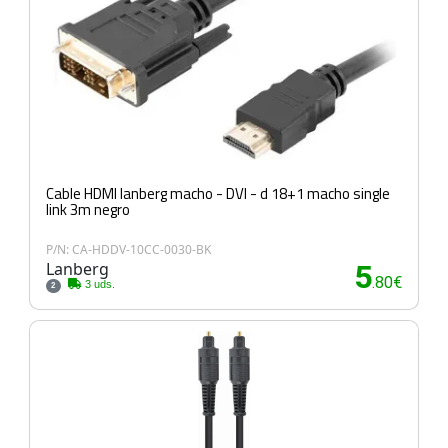
Cable HDMI lanberg macho - DVI - d 18+1 macho single
link 3m negro
P/N: CA-HDDV-10CC-0030-BK
Lanberg
5
.80€
3 uds.
2