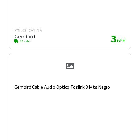
P/N: CC-OPT-1M
Gembird
3
.65€
14 uds.
Gembird Cable Audio Optico Toslink 3 Mts Negro