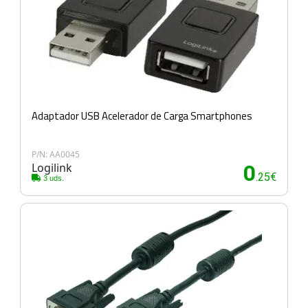
Adaptador USB Acelerador de Carga Smartphones
P/N: AA0045
Logilink
0
.25€
3 uds.