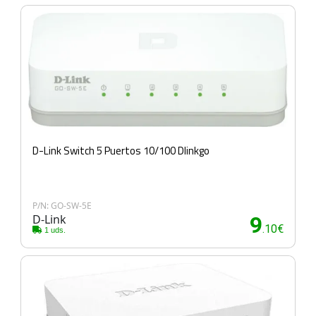
D-Link Switch 5 Puertos 10/100 Dlinkgo
P/N: GO-SW-5E
D-Link
9
.10€
1 uds.