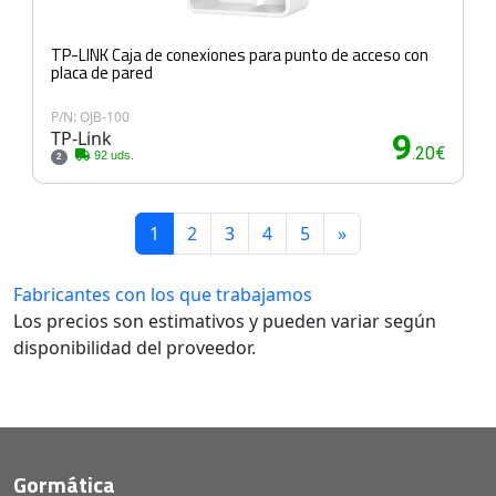
TP-LINK Caja de conexiones para punto de acceso con
placa de pared
P/N: OJB-100
TP-Link
9
.20€
92 uds.
2
1
2
3
4
5
»
Fabricantes con los que trabajamos
Los precios son estimativos y pueden variar según
disponibilidad del proveedor.
Gormática