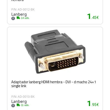
P/N: AD-0012-BK
Lanberg
1
.45€
14 uds.
2
Adaptador lanberg HDMI hembra - DVI - d macho 24+1
single link
P/N: AD-0010-BK
Lanberg
1
.95€
11 uds.
2