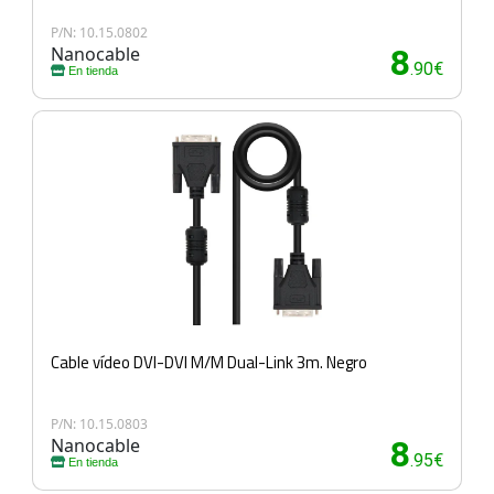
P/N: 10.15.0802
Nanocable
8
.90€
En tienda
Cable vídeo DVI-DVI M/M Dual-Link 3m. Negro
P/N: 10.15.0803
Nanocable
8
.95€
En tienda