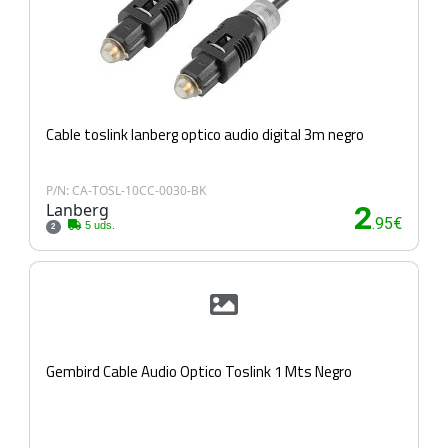
Cable toslink lanberg optico audio digital 3m negro
P/N: CA-TOSL-10CC-0030-BK
Lanberg
2
.95€
5 uds.
2
Gembird Cable Audio Optico Toslink 1 Mts Negro