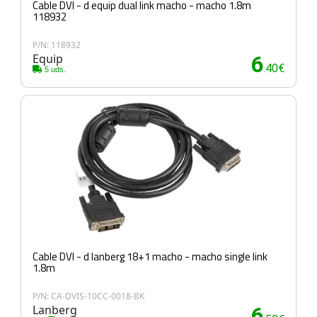
Cable DVI - d equip dual link macho - macho 1.8m
118932
P/N: 118932
Equip
6
.40€
5 uds.
Cable DVI - d lanberg 18+1 macho - macho single link
1.8m
P/N: CA-DVIS-10CC-0018-BK
Lanberg
6