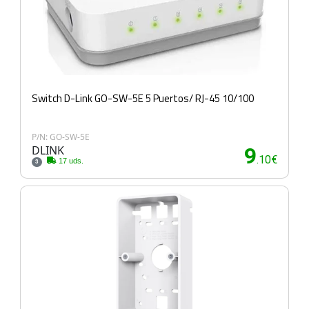
Switch D-Link GO-SW-5E 5 Puertos/ RJ-45 10/100
P/N: GO-SW-5E
DLINK
9
.10€
17 uds.
3