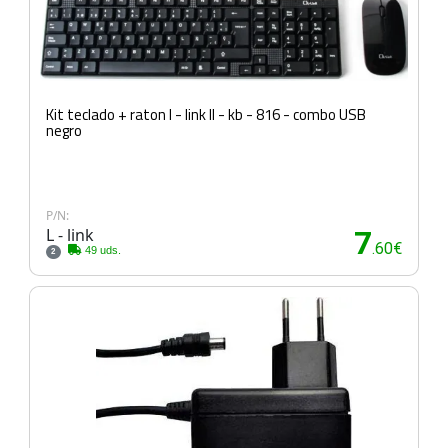
Kit teclado + raton l - link ll - kb - 816 - combo USB
negro
P/N:
L - link
7
.60€
49 uds.
2