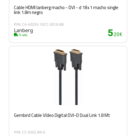
Cable HDMI lanberg macho - DVI - d 18+1 macho single
link 1.8m negro
P/N: CA-HDDV-10CC-0018-BK
Lanberg
5
.20€
5 uds.
Gembird Cable Vídeo Digital DVI-D Dual Link 1.8 Mt
P/N: CC-DVI2-BK-6