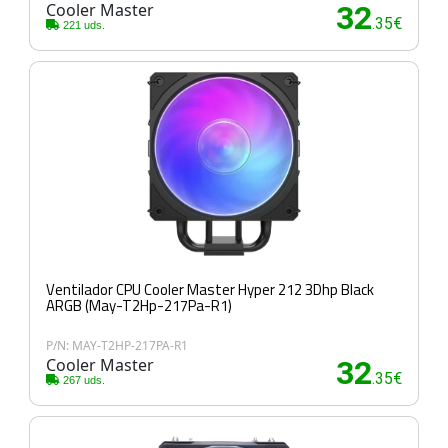
Cooler Master
32
.35€
221 uds.
Ventilador CPU Cooler Master Hyper 212 3Dhp Black
ARGB (May-T2Hp-217Pa-R1)
P/N: MAY-T2HP-217PA-R1
Cooler Master
32
.35€
267 uds.