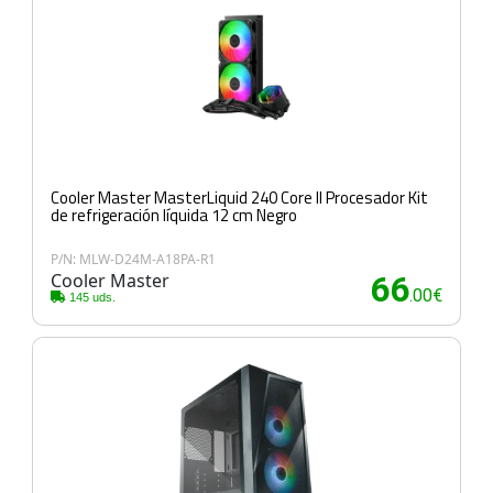
Cooler Master MasterLiquid 240 Core II Procesador Kit
de refrigeración líquida 12 cm Negro
P/N: MLW-D24M-A18PA-R1
Cooler Master
66
.00€
145 uds.