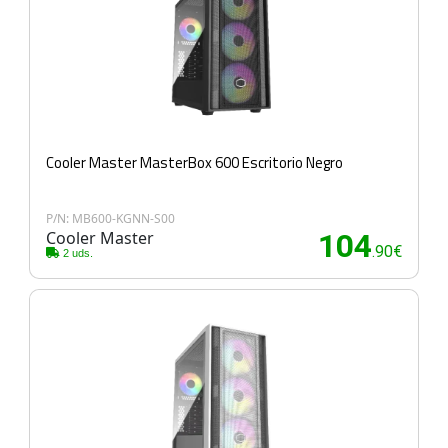
Cooler Master MasterBox 600 Escritorio Negro
P/N: MB600-KGNN-S00
Cooler Master
104
.90€
2 uds.