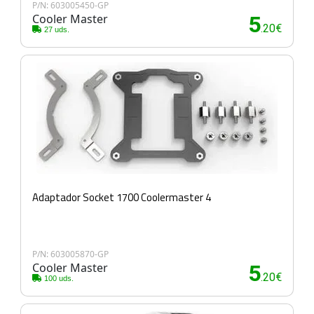
P/N: 603005450-GP
Cooler Master
5
.20€
27 uds.
Adaptador Socket 1700 Coolermaster 4
P/N: 603005870-GP
Cooler Master
5
.20€
100 uds.