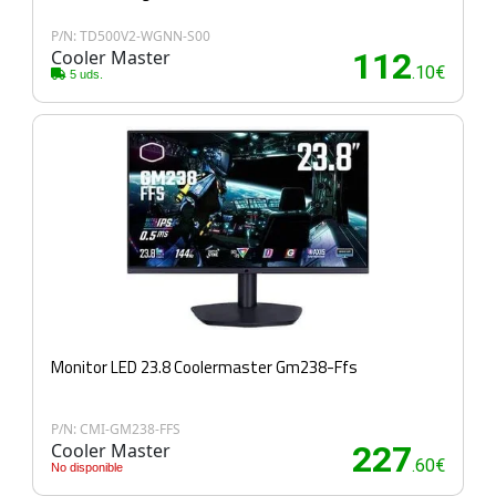
P/N: TD500V2-WGNN-S00
Cooler Master
112
.10€
5 uds.
Monitor LED 23.8 Coolermaster Gm238-Ffs
P/N: CMI-GM238-FFS
Cooler Master
227
.60€
No disponible