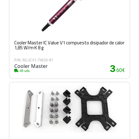
Cooler Master IC Value V1 compuesto disipador de calor
1,85 W/m·K 8 g
P/N: RG-ICV1-TW20-R1
Cooler Master
3
.60€
48 uds.