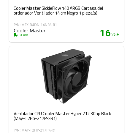
Cooler Master SickleFlow 140 ARGB Carcasa del
ordenador Ventilador 14 cm Negro 1 pieza(s)
P/N: MFX-B4DN-14NPA-R1
Cooler Master
16
.25€
31 uds.
Ventilador CPU Cooler Master Hyper 212 3Dhp Black
(May-T2Hp-217Pk-R1)
P/N: MAY-T2HP-217PK-R1