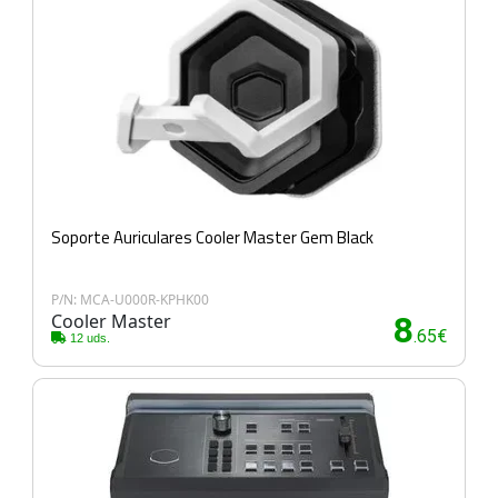
Soporte Auriculares Cooler Master Gem Black
P/N: MCA-U000R-KPHK00
Cooler Master
8
.65€
12 uds.