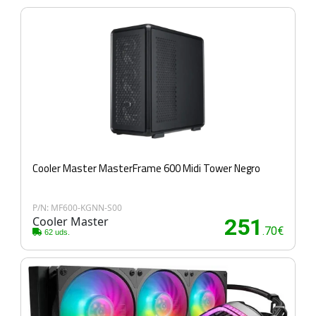
Cooler Master MasterFrame 600 Midi Tower Negro
P/N: MF600-KGNN-S00
Cooler Master
251
.70€
62 uds.