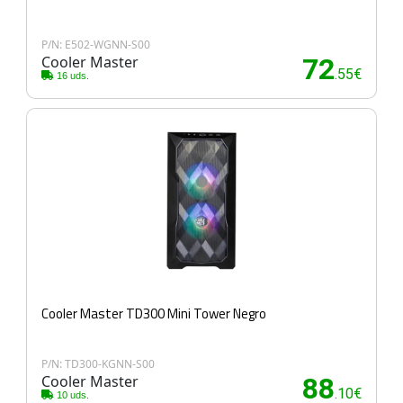
P/N: E502-WGNN-S00
Cooler Master
72
.55€
16 uds.
Cooler Master TD300 Mini Tower Negro
P/N: TD300-KGNN-S00
Cooler Master
88
.10€
10 uds.