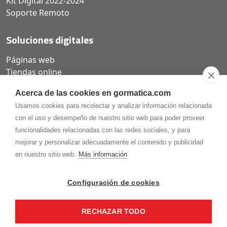
Kit Digital 2022-2024
Soporte Remoto
Soluciones digitales
Páginas web
Tiendas online
Carta QR restaurantes
Acerca de las cookies en gormatica.com
Usamos cookies para recolectar y analizar información relacionada
con el uso y desempeño de nuestro sitio web para poder proveer
funcionalidades relacionadas con las redes sociales, y para
975.368.262
mejorar y personalizar adecuadamente el contenido y publicidad
Aviso Legal
Política de privacidad
Política de
en nuestro sitio web.
Más información
Cookies
Gormaz Informática S.L.
C/ Soria, 2 - El Burgo de Osma (Soria)
Configuración de cookies
¡Síguenos en nuestras redes!
RECHAZAR TODO