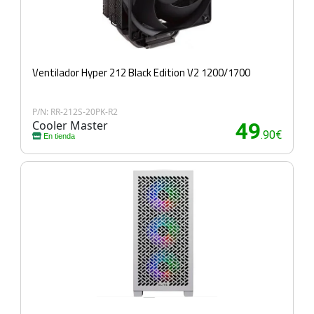
Ventilador Hyper 212 Black Edition V2 1200/1700
P/N: RR-212S-20PK-R2
Cooler Master
49
.90€
En tienda