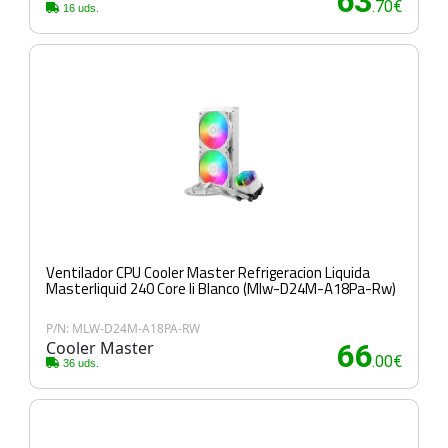
63
.70€
16 uds.
Ventilador CPU Cooler Master Refrigeracion Liquida
Masterliquid 240 Core Ii Blanco (Mlw-D24M-A18Pa-Rw)
P/N: MLW-D24M-A18PA-RW
Cooler Master
66
.00€
36 uds.