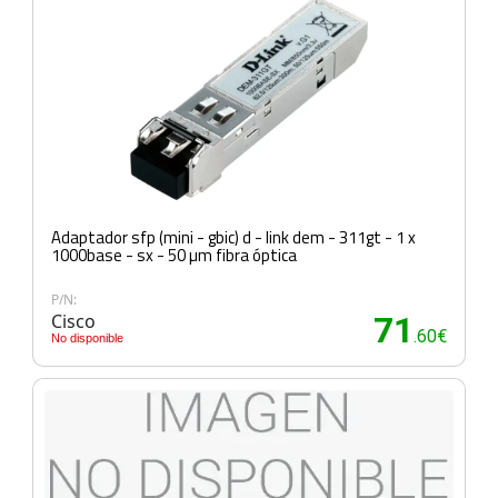
Adaptador sfp (mini - gbic) d - link dem - 311gt - 1 x
1000base - sx - 50 µm fibra óptica
P/N:
Cisco
71
.60€
No disponible