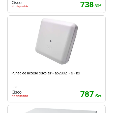
Cisco
738
.80€
No disponible
Punto de acceso cisco air - ap2802i - e - k9
P/N:
Cisco
787
.95€
No disponible