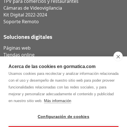
TPV para comercios y restaurantes
Cámaras de Videovigilancia
Kit Digital 2022-2024
Soporte Remoto
Soluciones digitales
Páginas web
Tiendas online
Carta QR restaurantes
Acerca de las cookies en gormatica.com
Usamos cookies para recolectar y analizar información relacionada
con el uso y desempeño de nuestro sitio web para poder proveer
funcionalidades relacionadas con las redes sociales, y para
975.368.262
mejorar y personalizar adecuadamente el contenido y publicidad
Aviso Legal
Política de privacidad
Política de
en nuestro sitio web.
Más información
Cookies
Gormaz Informática S.L.
C/ Soria, 2 - El Burgo de Osma (Soria)
Configuración de cookies
¡Síguenos en nuestras redes!