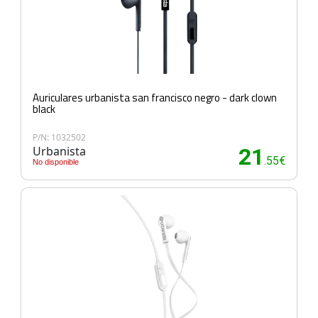
Auriculares urbanista san francisco negro - dark clown
black
P/N: 1032502
Urbanista
21
.55€
No disponible