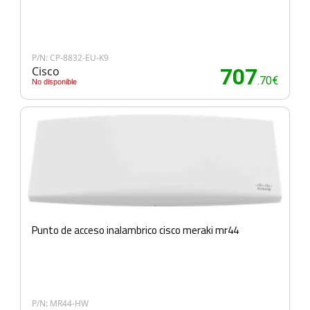
P/N: CP-8832-EU-K9
Cisco
707
.70€
No disponible
Punto de acceso inalambrico cisco meraki mr44
P/N: MR44-HW