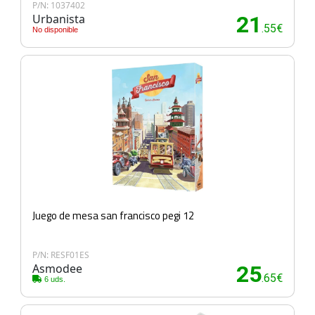
P/N: 1037402
Urbanista
21
.55€
No disponible
Juego de mesa san francisco pegi 12
P/N: RESF01ES
Asmodee
25
.65€
6 uds.