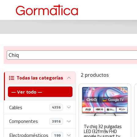
2 productos
Todas las categorías
— Ver todo —
Cables
4356
Componentes
3916
Tv chiq 32 pulgadas
LED l32fm9v FHD
Electrodomésticos
199
google tv smart tv