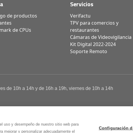
da
Servicios
ogo de productos
Verifactu
antes
TPV para comercios y
mark de CPUs
restaurantes
Cámaras de Videovigilancia
Kit Digital 2022-2024
Soporte Remoto
ves de 10h a 14h y de 16h a 19h, viernes de 10h a 14h
a de Cookies
 Osma (Soria)
 el uso y desempeño de nuestro sitio web para
Configuración d
ara mejorar y personalizar adecuadamente el