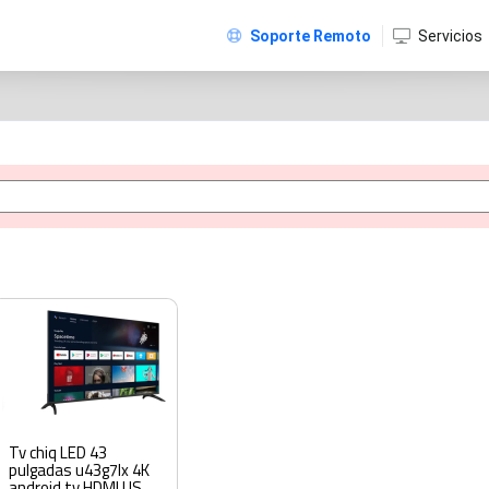
Soporte Remoto
Servicios
Tv chiq LED 43
pulgadas u43g7lx 4K
android tv HDMI USB