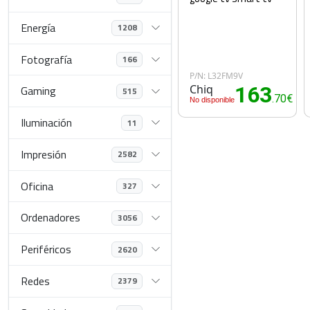
Energía
1208
Fotografía
166
P/N: L32FM9V
Chiq
163
Gaming
515
.70€
No disponible
Iluminación
11
Impresión
2582
Oficina
327
Ordenadores
3056
Periféricos
2620
Redes
2379