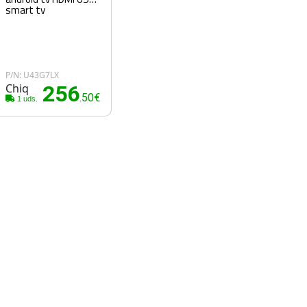
smart tv
P/N: U43G7LX
Chiq
256
.50€
1 uds.