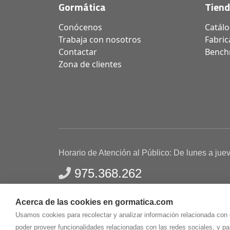
Gormática
Tien
Conócenos
Catál
Trabaja con nosotros
Fabric
Contactar
Bench
Zona de clientes
Horario de Atención al Público: De lunes a jue
975.368.262
Aviso Legal
Política de privacidad
Polític
Acerca de las cookies en gormatica.com
Gormaz Informática S.L.
C/ Soria, 2 - El Burgo de
Usamos cookies para recolectar y analizar información relacionada con
poder proveer funcionalidades relacionadas con las redes sociales, y p