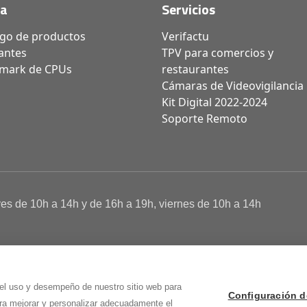
da
Servicios
ogo de productos
Verifactu
antes
TPV para comercios y
mark de CPUs
restaurantes
Cámaras de Videovigilancia
Kit Digital 2022-2024
Soporte Remoto
ves de 10h a 14h y de 16h a 19h, viernes de 10h a 14h
a de Cookies
 Osma (Soria)
 el uso y desempeño de nuestro sitio web para
Configuración d
ara mejorar y personalizar adecuadamente el