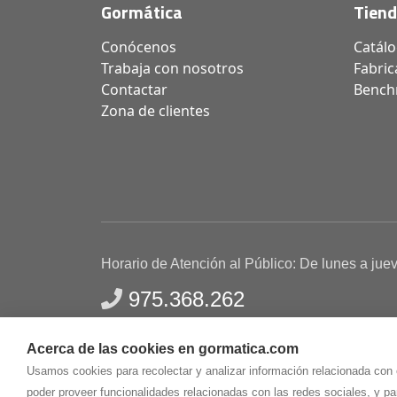
Gormática
Tien
Conócenos
Catál
Trabaja con nosotros
Fabric
Contactar
Bench
Zona de clientes
Horario de Atención al Público: De lunes a jue
975.368.262
Aviso Legal
Política de privacidad
Polític
Acerca de las cookies en gormatica.com
Gormaz Informática S.L.
C/ Soria, 2 - El Burgo de
Usamos cookies para recolectar y analizar información relacionada con
poder proveer funcionalidades relacionadas con las redes sociales, y p