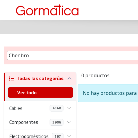
0 productos
Todas las categorías
— Ver todo —
No hay productos para l
Cables
4340
Componentes
3906
Electrodomésticos
197