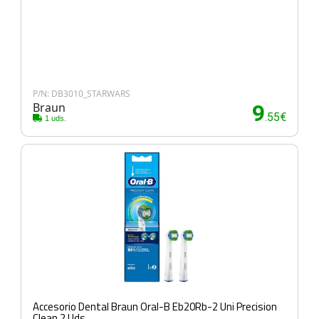
P/N: DB3010_STARWARS
Braun
9
.55€
1 uds.
Accesorio Dental Braun Oral-B Eb20Rb-2 Uni Precision
Clean 2 Uds