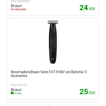
P/N: EB20RB-8
Braun
24
.50€
No disponible
Recortadora Braun Serie X XT3100/ con Batería/ 3
Accesorios
P/N: XT3100
Braun
25
.05€
4 uds.