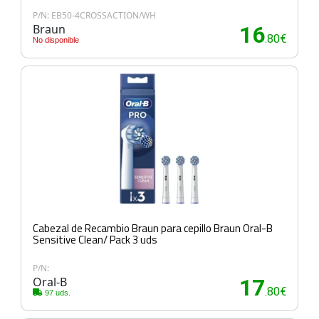
P/N: EB50-4CROSSACTION/WH
Braun
16
.80€
No disponible
Cabezal de Recambio Braun para cepillo Braun Oral-B
Sensitive Clean/ Pack 3 uds
P/N:
Oral-B
17
.80€
97 uds.