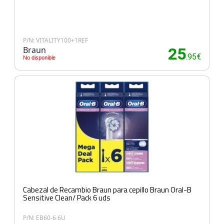
P/N: VITALITY100+1REF
Braun
25
.95€
No disponible
Cabezal de Recambio Braun para cepillo Braun Oral-B
Sensitive Clean/ Pack 6 uds
P/N: EB60-6 6U