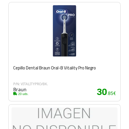
Cepillo Dental Braun Oral-B Vitality Pro Negro
P/N: VITALITYPRO/BK.
Braun
30
.85€
20 uds.