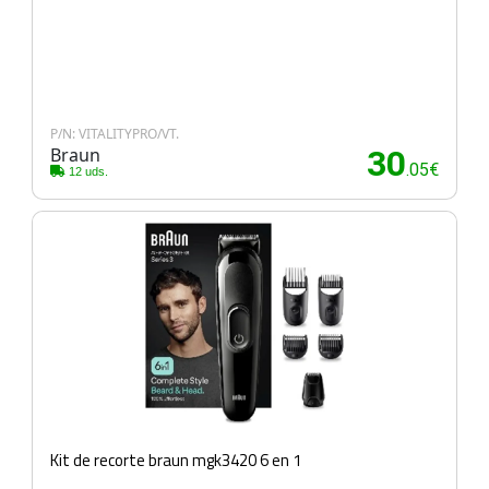
P/N: VITALITYPRO/VT.
Braun
30
.05€
12 uds.
Kit de recorte braun mgk3420 6 en 1