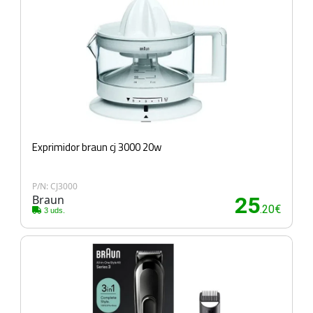
Exprimidor braun cj 3000 20w
P/N: CJ3000
Braun
25
.20€
3 uds.