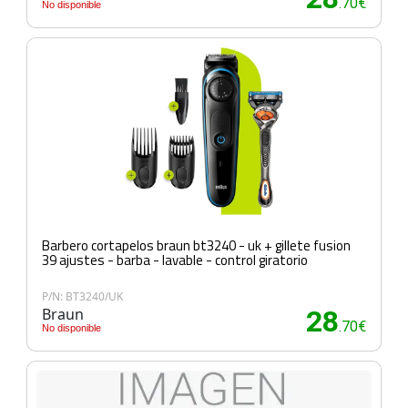
.70€
No disponible
Barbero cortapelos braun bt3240 - uk + gillete fusion
39 ajustes - barba - lavable - control giratorio
P/N: BT3240/UK
Braun
28
.70€
No disponible