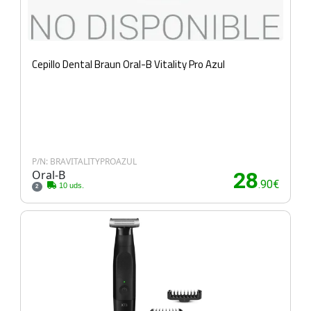
Cepillo Dental Braun Oral-B Vitality Pro Azul
P/N: BRAVITALITYPROAZUL
Oral-B
28
.90€
10 uds.
2