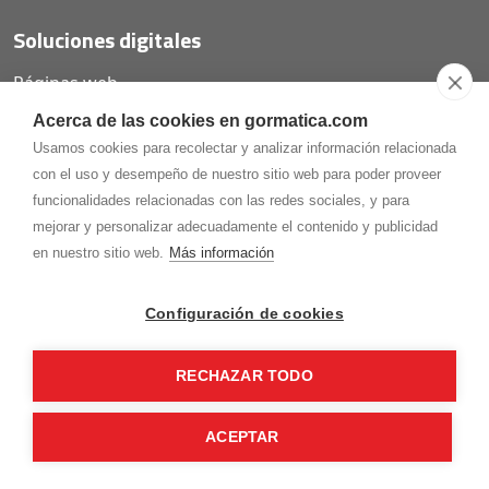
Soluciones digitales
Páginas web
Tiendas online
Acerca de las cookies en gormatica.com
Carta QR restaurantes
Usamos cookies para recolectar y analizar información relacionada
con el uso y desempeño de nuestro sitio web para poder proveer
funcionalidades relacionadas con las redes sociales, y para
mejorar y personalizar adecuadamente el contenido y publicidad
975.368.262
en nuestro sitio web.
Más información
Aviso Legal
Política de privacidad
Política de
Cookies
Configuración de cookies
Gormaz Informática S.L.
C/ Soria, 2 - El Burgo de Osma (Soria)
RECHAZAR TODO
¡Síguenos en nuestras redes!
ACEPTAR