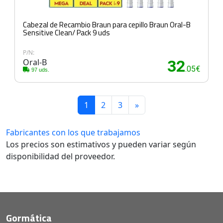
Cabezal de Recambio Braun para cepillo Braun Oral-B
Sensitive Clean/ Pack 9 uds
P/N:
Oral-B
32
.05€
97 uds.
1
2
3
»
Fabricantes con los que trabajamos
Los precios son estimativos y pueden variar según
disponibilidad del proveedor.
Gormática