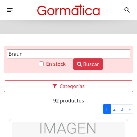
En stock
Buscar
Categorías
92 productos
1
2
3
»