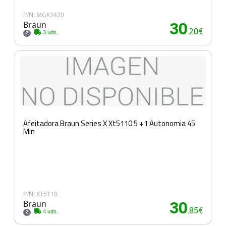
P/N: MGK3420
Braun
30
.20€
3 uds.
2
Afeitadora Braun Series X Xt5110 5 +1 Autonomia 45
Min
P/N: XT5110
Braun
30
.85€
4 uds.
2