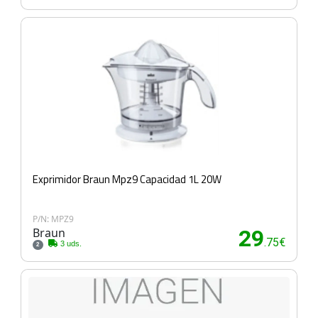
Exprimidor Braun Mpz9 Capacidad 1L 20W
P/N: MPZ9
Braun
29
.75€
3 uds.
2