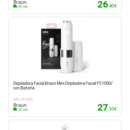
Braun
26
.40€
95 uds.
Depiladora Facial Braun Mini Depiladora Facial FS1000/
con Batería
P/N: FS1000
Braun
27
.30€
19 uds.