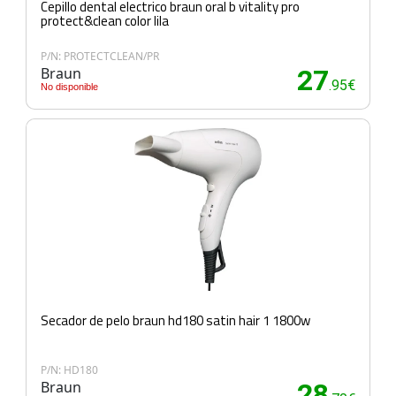
Cepillo dental electrico braun oral b vitality pro
protect&clean color lila
P/N: PROTECTCLEAN/PR
Braun
27
.95€
No disponible
Secador de pelo braun hd180 satin hair 1 1800w
P/N: HD180
Braun
28