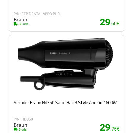
P/N: CEP DENTAL VPRO PUR
Braun
29
.60€
38 uds.
Secador Braun Hd350 Satin Hair 3 Style And Go 1600W
P/N: HD350
Braun
29
.75€
5 uds.