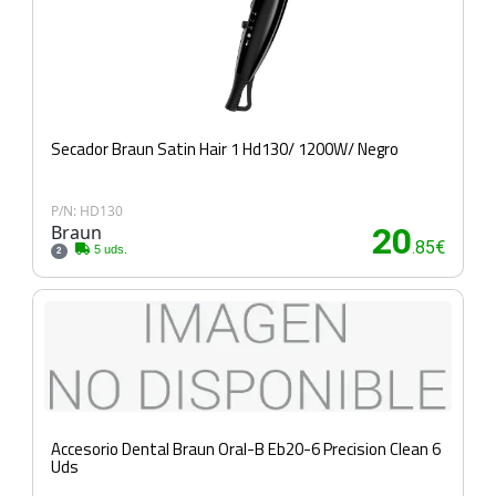
Secador Braun Satin Hair 1 Hd130/ 1200W/ Negro
P/N: HD130
Braun
20
.85€
5 uds.
2
Accesorio Dental Braun Oral-B Eb20-6 Precision Clean 6
Uds