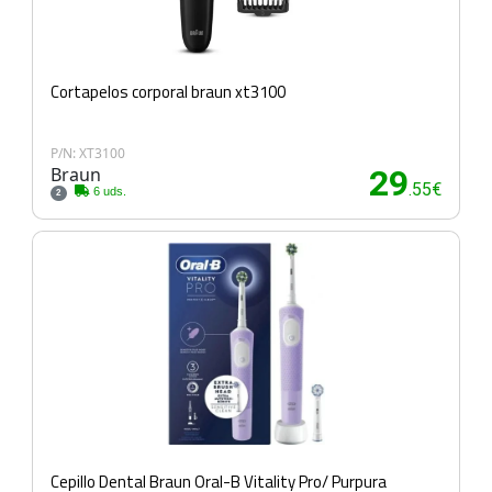
Cortapelos corporal braun xt3100
P/N: XT3100
Braun
29
.55€
6 uds.
2
Cepillo Dental Braun Oral-B Vitality Pro/ Purpura