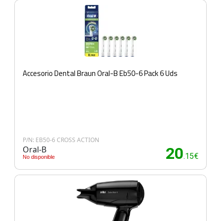
Accesorio Dental Braun Oral-B Eb50-6 Pack 6 Uds
P/N: EB50-6 CROSS ACTION
Oral-B
20
.15€
No disponible