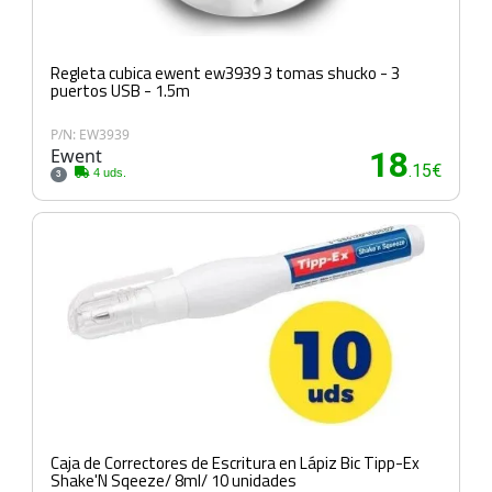
Regleta cubica ewent ew3939 3 tomas shucko - 3
puertos USB - 1.5m
P/N: EW3939
Ewent
18
.15€
4 uds.
3
Caja de Correctores de Escritura en Lápiz Bic Tipp-Ex
Shake'N Sqeeze/ 8ml/ 10 unidades