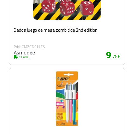
Dados juego de mesa zombicide 2nd edition
P/N: CMZCD011ES
Asmodee
9
.75€
11 uds.