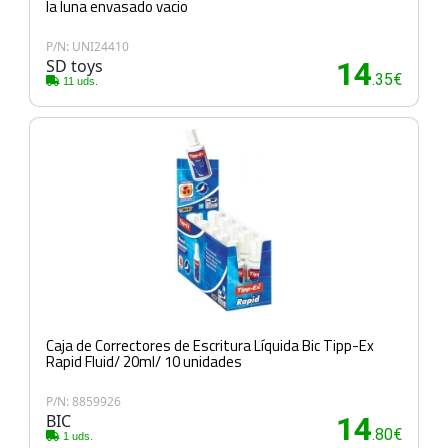
la luna envasado vacio
P/N: UNI24410
SD toys
14
.35€
11 uds.
Caja de Correctores de Escritura Líquida Bic Tipp-Ex
Rapid Fluid/ 20ml/ 10 unidades
P/N: 8859926
BIC
14
.80€
1 uds.