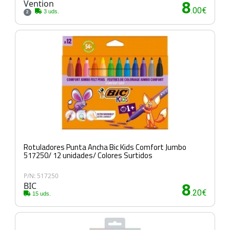
Vention
8
.00€
3 uds.
2
Rotuladores Punta Ancha Bic Kids Comfort Jumbo
517250/ 12 unidades/ Colores Surtidos
P/N: 517250
BIC
8
.20€
15 uds.