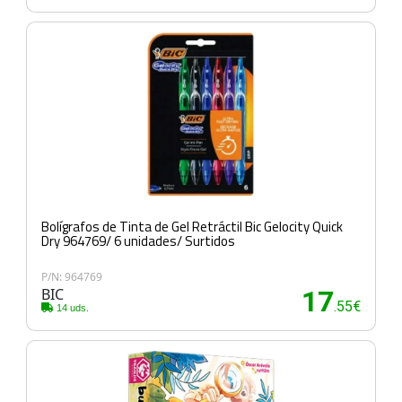
Bolígrafos de Tinta de Gel Retráctil Bic Gelocity Quick
Dry 964769/ 6 unidades/ Surtidos
P/N: 964769
BIC
17
.55€
14 uds.