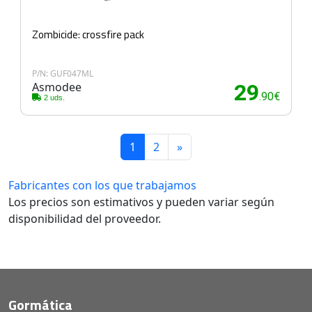
Zombicide: crossfire pack
P/N: GUF047ML
Asmodee
29
.90€
2 uds.
1
2
»
Fabricantes con los que trabajamos
Los precios son estimativos y pueden variar según
disponibilidad del proveedor.
Gormática