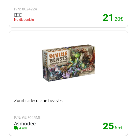
P/N: 8024224
BIC
21
.20€
No disponible
Zombicide: divine beasts
P/N: GUF045ML
Asmodee
25
.65€
4 uds.