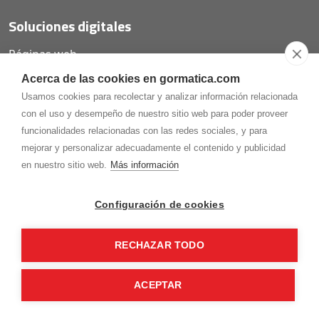
Soluciones digitales
Páginas web
Tiendas online
Acerca de las cookies en gormatica.com
Carta QR restaurantes
Usamos cookies para recolectar y analizar información relacionada
con el uso y desempeño de nuestro sitio web para poder proveer
funcionalidades relacionadas con las redes sociales, y para
mejorar y personalizar adecuadamente el contenido y publicidad
975.368.262
en nuestro sitio web.
Más información
Aviso Legal
Política de privacidad
Política de
Cookies
Configuración de cookies
Gormaz Informática S.L.
C/ Soria, 2 - El Burgo de Osma (Soria)
RECHAZAR TODO
¡Síguenos en nuestras redes!
ACEPTAR