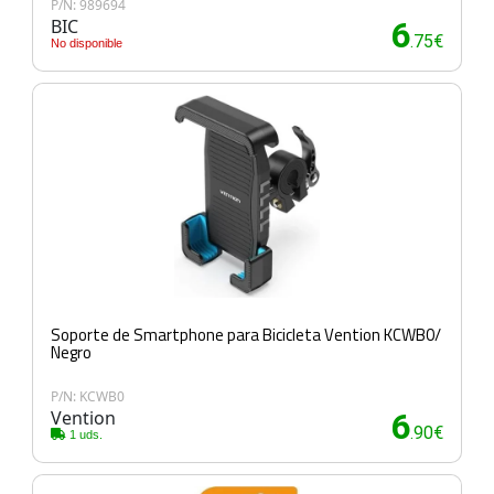
P/N: 989694
BIC
6
.75€
No disponible
Soporte de Smartphone para Bicicleta Vention KCWB0/
Negro
P/N: KCWB0
Vention
6
.90€
1 uds.