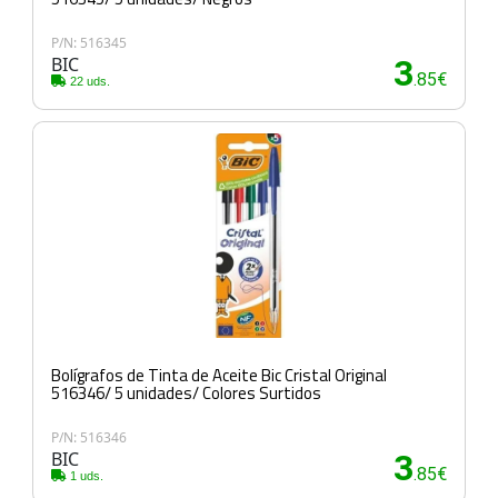
P/N: 516345
BIC
3
.85€
22 uds.
Bolígrafos de Tinta de Aceite Bic Cristal Original
516346/ 5 unidades/ Colores Surtidos
P/N: 516346
BIC
3
.85€
1 uds.