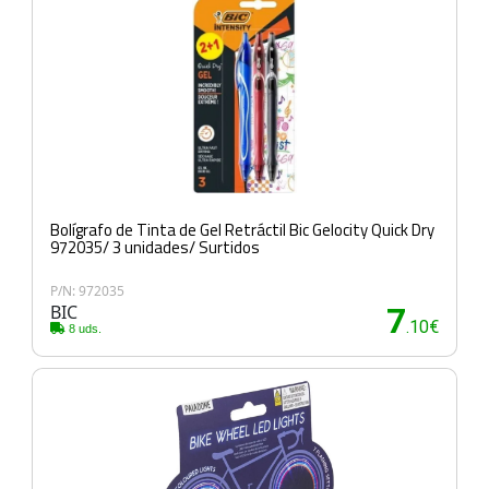
Bolígrafo de Tinta de Gel Retráctil Bic Gelocity Quick Dry
972035/ 3 unidades/ Surtidos
P/N: 972035
BIC
7
.10€
8 uds.