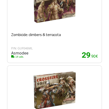
Zombicide: climbers & terracota
P/N: GUF046ML
Asmodee
29
.90€
14 uds.