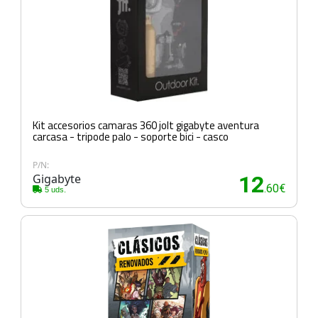
Kit accesorios camaras 360 jolt gigabyte aventura
carcasa - tripode palo - soporte bici - casco
P/N:
Gigabyte
12
.60€
5 uds.