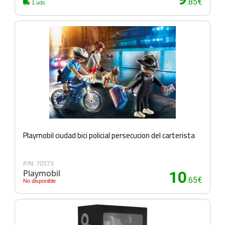
.85€
1 uds.
Playmobil ciudad bici policial persecucion del carterista
P/N: 70573
Playmobil
10
.65€
No disponible