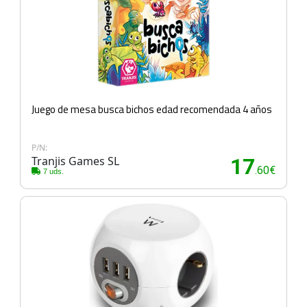
Juego de mesa busca bichos edad recomendada 4 años
P/N:
Tranjis Games SL
17
.60€
7 uds.