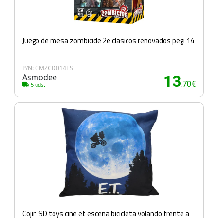
Juego de mesa zombicide 2e clasicos renovados pegi 14
P/N: CMZCD014ES
Asmodee
13
.70€
5 uds.
Cojin SD toys cine et escena bicicleta volando frente a