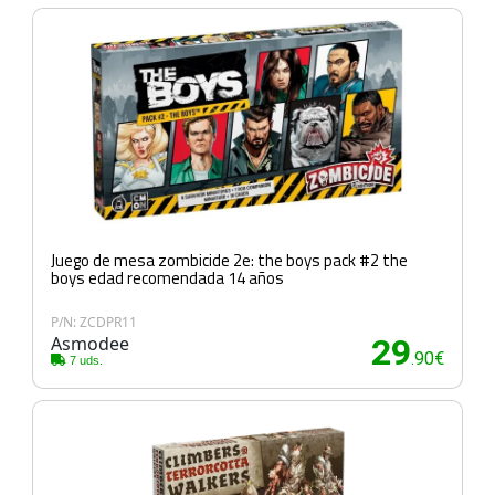
Juego de mesa zombicide 2e: the boys pack #2 the
boys edad recomendada 14 años
P/N: ZCDPR11
Asmodee
29
.90€
7 uds.