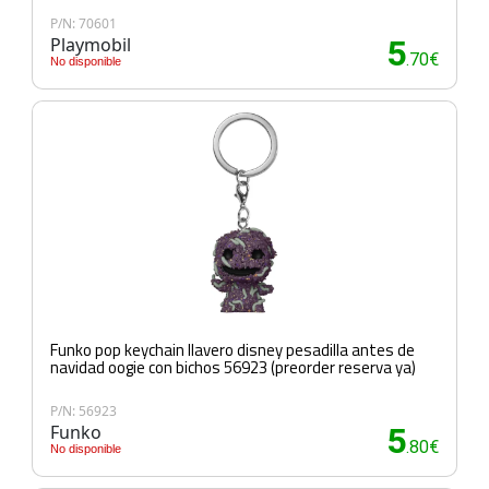
P/N: 70601
Playmobil
5
.70€
No disponible
Funko pop keychain llavero disney pesadilla antes de
navidad oogie con bichos 56923 (preorder reserva ya)
P/N: 56923
Funko
5
.80€
No disponible