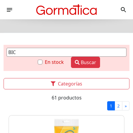
En stock
Buscar
Categorías
61 productos
1
2
»