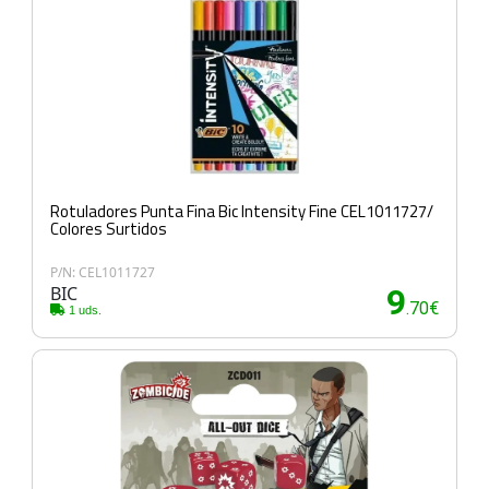
Rotuladores Punta Fina Bic Intensity Fine CEL1011727/
Colores Surtidos
P/N: CEL1011727
BIC
9
.70€
1 uds.