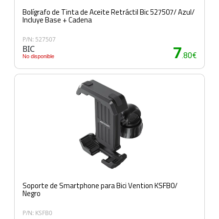
Bolígrafo de Tinta de Aceite Retráctil Bic 527507/ Azul/
Incluye Base + Cadena
P/N: 527507
BIC
7
.80€
No disponible
Soporte de Smartphone para Bici Vention KSFB0/
Negro
P/N: KSFB0