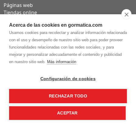
Páginas web
Tiendas online
Carta QR restaurantes
Acerca de las cookies en gormatica.com
Usamos cookies para recolectar y analizar información relacionada
con el uso y desempeño de nuestro sitio web para poder proveer
funcionalidades relacionadas con las redes sociales, y para
975.368.262
mejorar y personalizar adecuadamente el contenido y publicidad
Aviso Legal
Política de privacidad
Política de
en nuestro sitio web.
Más información
Cookies
Gormaz Informática S.L.
C/ Soria, 2 - El Burgo de Osma (Soria)
Configuración de cookies
¡Síguenos en nuestras redes!
RECHAZAR TODO
ACEPTAR