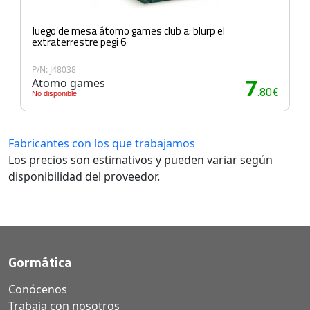
Juego de mesa átomo games club a: blurp el
extraterrestre pegi 6
P/N: J48038
Atomo games
7
.80€
No disponible
Fabricantes con los que trabajamos
Los precios son estimativos y pueden variar según
disponibilidad del proveedor.
Gormática
Conócenos
Trabaja con nosotros