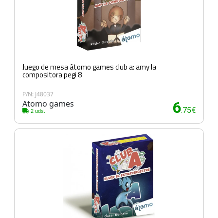
Juego de mesa átomo games club a: amy la
compositora pegi 8
P/N: J48037
Atomo games
6
.75€
2 uds.