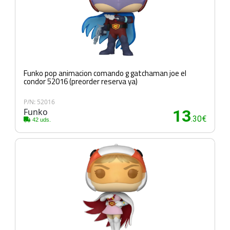
Funko pop animacion comando g gatchaman joe el
condor 52016 (preorder reserva ya)
P/N: 52016
Funko
13
.30€
42 uds.