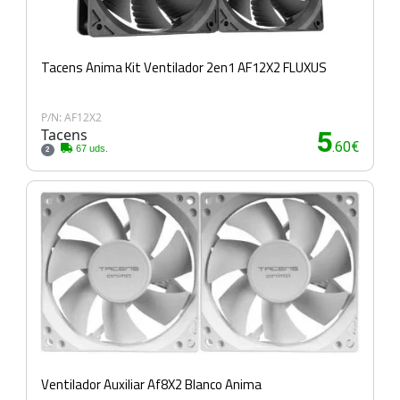
Tacens Anima Kit Ventilador 2en1 AF12X2 FLUXUS
P/N: AF12X2
Tacens
5
.60€
67 uds.
2
Ventilador Auxiliar Af8X2 Blanco Anima