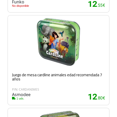
Funko
12
.55€
No disponible
Juego de mesa cardline animales edad recomendada 7
años
P/N: CARDANIMES
Asmodee
12
.80€
1 uds.