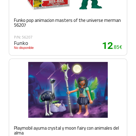
Funko pop animacion masters of the universe merman
56207
P/N: 56207
Funko
12
.85€
No disponible
Playmobil ayuma crystal y moon fairy con animales del
alma