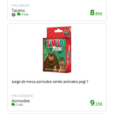
P/N: AK02ES
Tacens
8
.85€
9 uds.
3
Juego de mesa asmodee similo animales pegi 7
P/N: HGSI0004
Asmodee
9
.25€
1 uds.