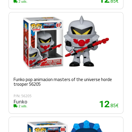
.85€
2 uds.
Funko pop animacion masters of the universe horde
trooper 56205
P/N: 56205
Funko
12
.85€
2 uds.