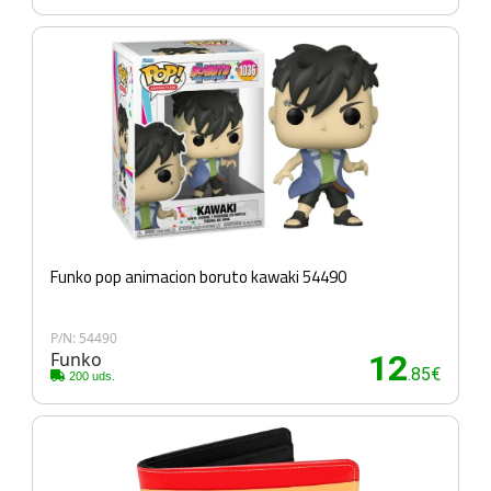
Funko pop animacion boruto kawaki 54490
P/N: 54490
Funko
12
.85€
200 uds.