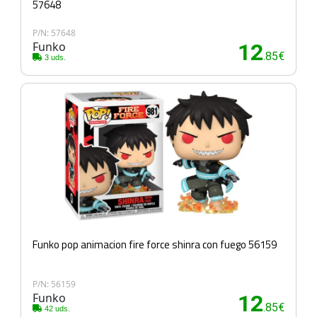
57648
P/N: 57648
Funko
12
.85€
3 uds.
Funko pop animacion fire force shinra con fuego 56159
P/N: 56159
Funko
12
.85€
42 uds.