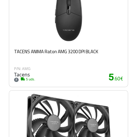
TACENS ANIMA Raton AMG 3200 DPI BLACK
P/N: AMG
Tacens
5
.60€
5 uds.
3