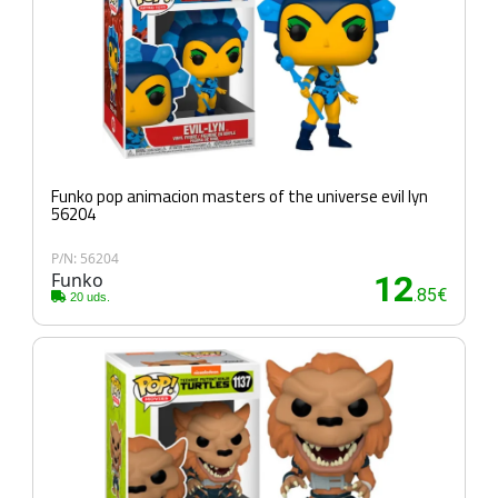
Funko pop animacion masters of the universe evil lyn
56204
P/N: 56204
Funko
12
.85€
20 uds.