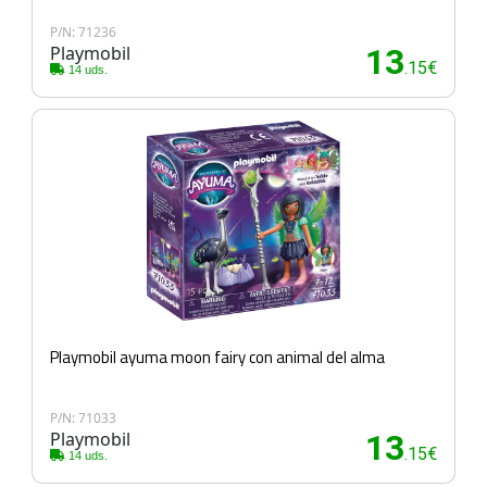
P/N: 71236
Playmobil
13
.15€
14 uds.
Playmobil ayuma moon fairy con animal del alma
P/N: 71033
Playmobil
13
.15€
14 uds.