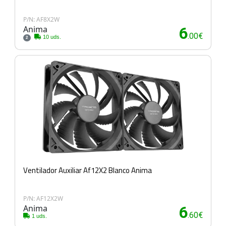
P/N: AF8X2W
Anima
6
.00€
10 uds.
2
Ventilador Auxiliar Af12X2 Blanco Anima
P/N: AF12X2W
Anima
6
.60€
1 uds.