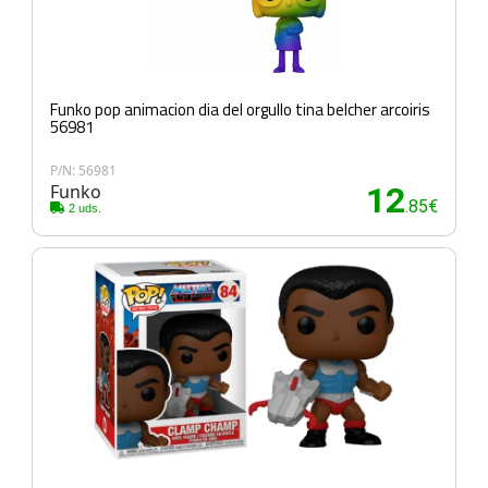
Funko pop animacion dia del orgullo tina belcher arcoiris
56981
P/N: 56981
Funko
12
.85€
2 uds.