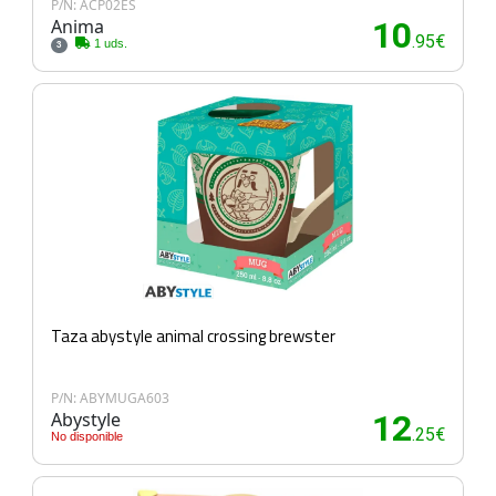
P/N: ACP02ES
Anima
10
.95€
1 uds.
3
Taza abystyle animal crossing brewster
P/N: ABYMUGA603
Abystyle
12
.25€
No disponible