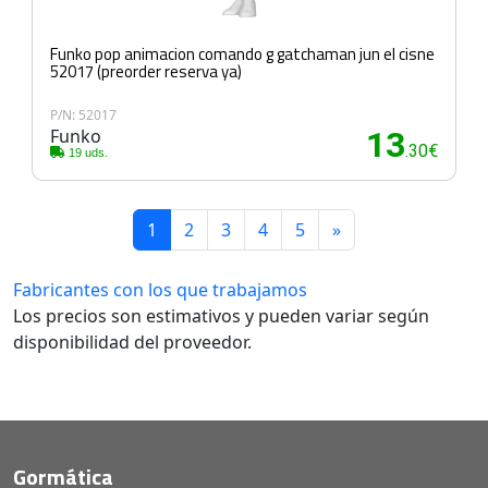
Funko pop animacion comando g gatchaman jun el cisne
52017 (preorder reserva ya)
P/N: 52017
Funko
13
.30€
19 uds.
1
2
3
4
5
»
Fabricantes con los que trabajamos
Los precios son estimativos y pueden variar según
disponibilidad del proveedor.
Gormática