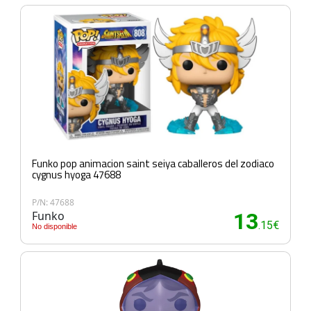
Funko pop animacion saint seiya caballeros del zodiaco
cygnus hyoga 47688
P/N: 47688
Funko
13
.15€
No disponible