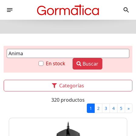
En stock
Buscar
Categorías
320 productos
1
2
3
4
5
»