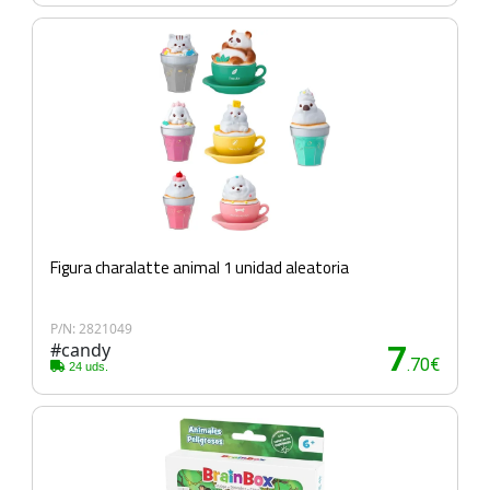
Figura charalatte animal 1 unidad aleatoria
P/N: 2821049
#candy
7
.70€
24 uds.