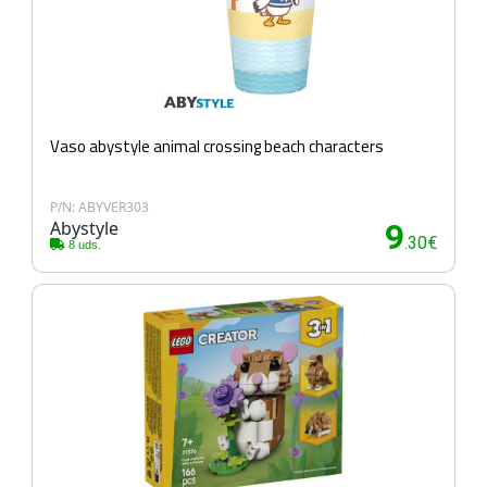
Vaso abystyle animal crossing beach characters
P/N: ABYVER303
Abystyle
9
.30€
8 uds.