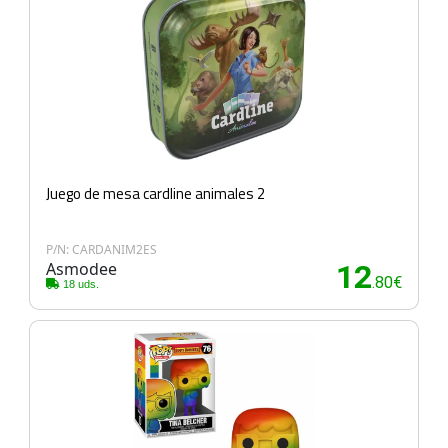
Juego de mesa cardline animales 2
P/N: CARDANIM2ES
Asmodee
12
.80€
18 uds.