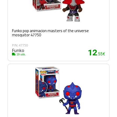
Funko pop animacion masters of the universe
mosquitor 47750
P/N: 47750
Funko
12
.55€
19 uds.