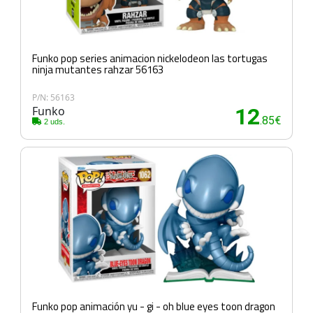
Funko pop series animacion nickelodeon las tortugas
ninja mutantes rahzar 56163
P/N: 56163
Funko
12
.85€
2 uds.
Funko pop animación yu - gi - oh blue eyes toon dragon