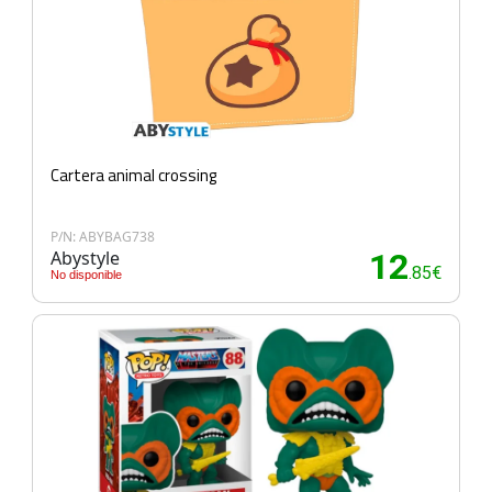
Cartera animal crossing
P/N: ABYBAG738
Abystyle
12
.85€
No disponible