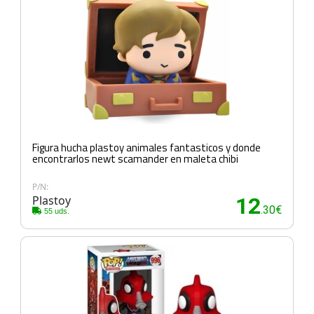
Figura hucha plastoy animales fantasticos y donde
encontrarlos newt scamander en maleta chibi
P/N:
Plastoy
12
.30€
55 uds.