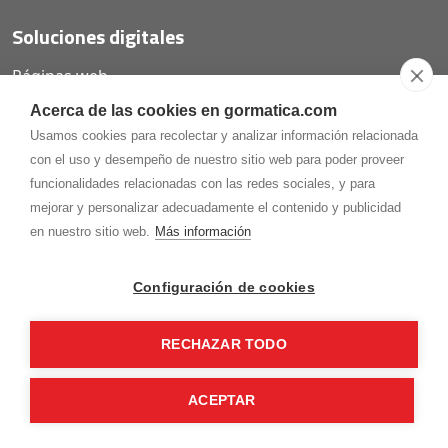
Soluciones digitales
Páginas web
Tiendas online
Acerca de las cookies en gormatica.com
Carta QR restaurantes
Usamos cookies para recolectar y analizar información relacionada
con el uso y desempeño de nuestro sitio web para poder proveer
funcionalidades relacionadas con las redes sociales, y para
mejorar y personalizar adecuadamente el contenido y publicidad
975.368.262
en nuestro sitio web.
Más información
Aviso Legal
Política de privacidad
Política de
Cookies
Configuración de cookies
Gormaz Informática S.L.
C/ Soria, 2 - El Burgo de Osma (Soria)
RECHAZAR TODO
¡Síguenos en nuestras redes!
ACEPTAR