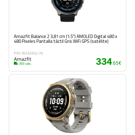
Amazfit Balance 2 3,81 cm (1.5") AMOLED Digital 480 x
480 Pixeles Pantalla táctil Gris WiFi GPS (satélite)
P/N: W2429GL1N
Amazfit
334
.65€
393 uds.