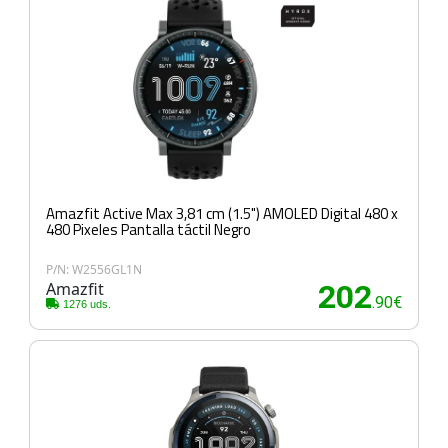
Amazfit Active Max 3,81 cm (1.5") AMOLED Digital 480 x
480 Pixeles Pantalla táctil Negro
P/N: W2556GL1N
Amazfit
202
.90€
1276 uds.