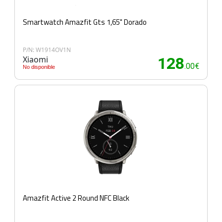
Smartwatch Amazfit Gts 1,65" Dorado
P/N: W1914OV1N
Xiaomi
128
.00€
No disponible
Amazfit Active 2 Round NFC Black