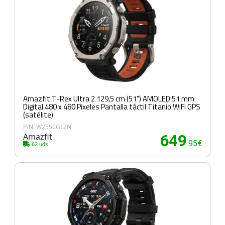
Amazfit T-Rex Ultra 2 129,5 cm (51") AMOLED 51 mm
Digital 480 x 480 Pixeles Pantalla táctil Titanio WiFi GPS
(satélite)
P/N: W2550GL2N
Amazfit
649
.95€
62 uds.