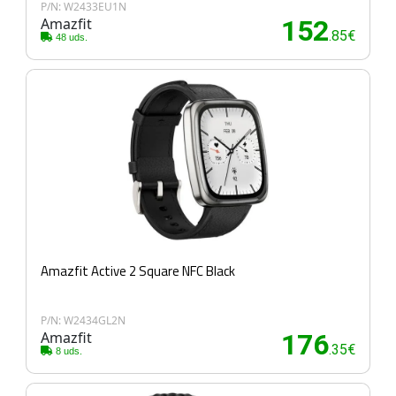
P/N: W2433EU1N
Amazfit
152
.85€
48 uds.
Amazfit Active 2 Square NFC Black
P/N: W2434GL2N
Amazfit
176
.35€
8 uds.