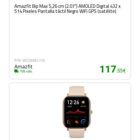
Amazfit Bip Max 5,26 cm (2.07") AMOLED Digital 432 x
514 Pixeles Pantalla táctil Negro WiFi GPS (satélite)
P/N: W2568EU1N
Amazfit
117
.55€
706 uds.