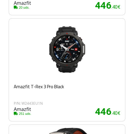
Amazfit
446
.40€
20 uds.
Amazfit T-Rex 3 Pro Black
P/N: W2443EU1N
Amazfit
446
.40€
251 uds.