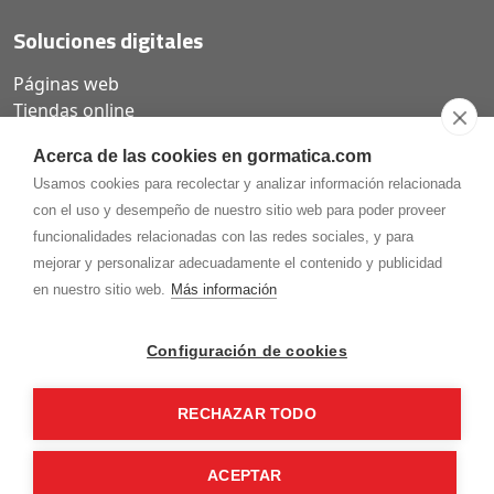
Soluciones digitales
Páginas web
Tiendas online
Carta QR restaurantes
Acerca de las cookies en gormatica.com
Usamos cookies para recolectar y analizar información relacionada
con el uso y desempeño de nuestro sitio web para poder proveer
funcionalidades relacionadas con las redes sociales, y para
975.368.262
mejorar y personalizar adecuadamente el contenido y publicidad
Aviso Legal
Política de privacidad
Política de
en nuestro sitio web.
Más información
Cookies
Gormaz Informática S.L.
C/ Soria, 2 - El Burgo de Osma (Soria)
Configuración de cookies
¡Síguenos en nuestras redes!
RECHAZAR TODO
ACEPTAR