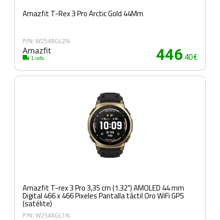
Amazfit T-Rex 3 Pro Arctic Gold 44Mm
P/N: W2548GL2N
Amazfit
446
.40€
1 uds.
Amazfit T-rex 3 Pro 3,35 cm (1.32") AMOLED 44 mm
Digital 466 x 466 Pixeles Pantalla táctil Oro WiFi GPS
(satélite)
P/N: W2548GL1N