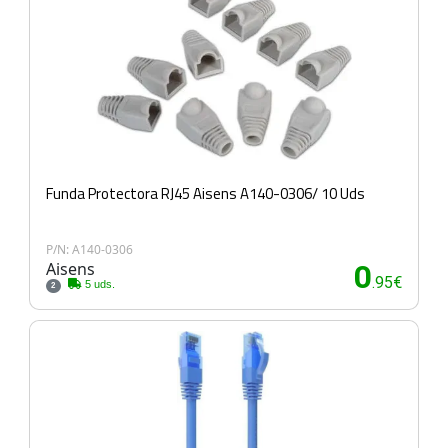
Funda Protectora RJ45 Aisens A140-0306/ 10 Uds
P/N: A140-0306
Aisens
0
.95€
5 uds.
2