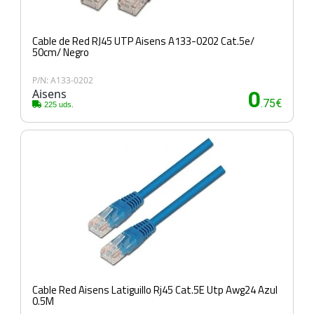
Cable de Red RJ45 UTP Aisens A133-0202 Cat.5e/
50cm/ Negro
P/N: A133-0202
Aisens
0
.75€
225 uds.
Cable Red Aisens Latiguillo Rj45 Cat.5E Utp Awg24 Azul
0.5M