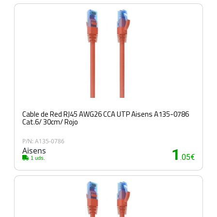
Cable de Red RJ45 AWG26 CCA UTP Aisens A135-0786
Cat.6/ 30cm/ Rojo
P/N: A135-0786
Aisens
1
.05€
1 uds.