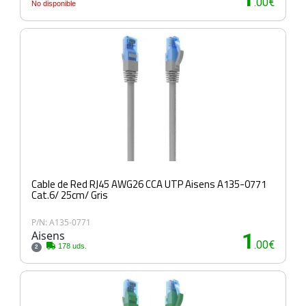
.00€
No disponible
Cable de Red RJ45 AWG26 CCA UTP Aisens A135-0771
Cat.6/ 25cm/ Gris
P/N: A135-0771
Aisens
1
.00€
178 uds.
2