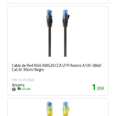
Cable de Red RJ45 AWG26 CCA UTP Aisens A135-0840
Cat.6/ 30cm/ Negro
P/N: A135-0840
Aisens
1
.00€
63 uds.
3