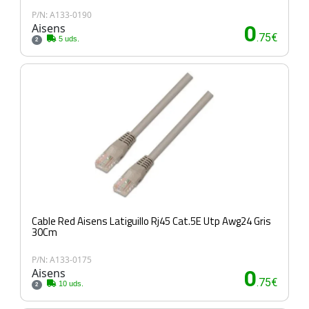
P/N: A133-0190
Aisens
0
.75€
5 uds.
2
Cable Red Aisens Latiguillo Rj45 Cat.5E Utp Awg24 Gris
30Cm
P/N: A133-0175
Aisens
0
.75€
10 uds.
2