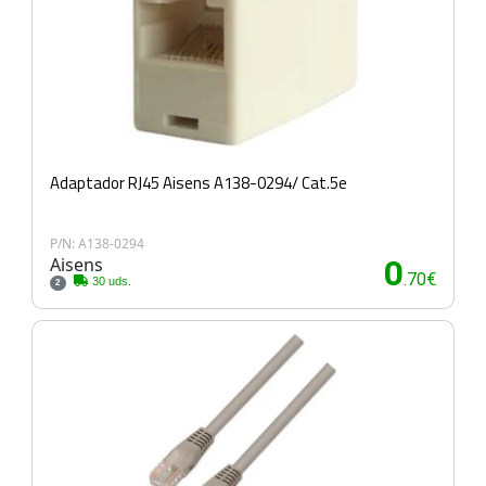
Adaptador RJ45 Aisens A138-0294/ Cat.5e
P/N: A138-0294
Aisens
0
.70€
30 uds.
2