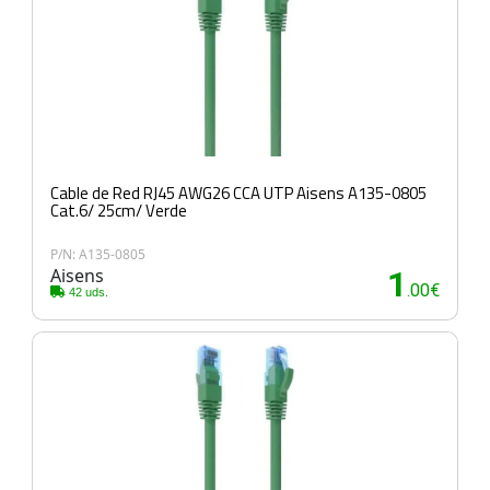
Cable de Red RJ45 AWG26 CCA UTP Aisens A135-0805
Cat.6/ 25cm/ Verde
P/N: A135-0805
Aisens
1
.00€
42 uds.