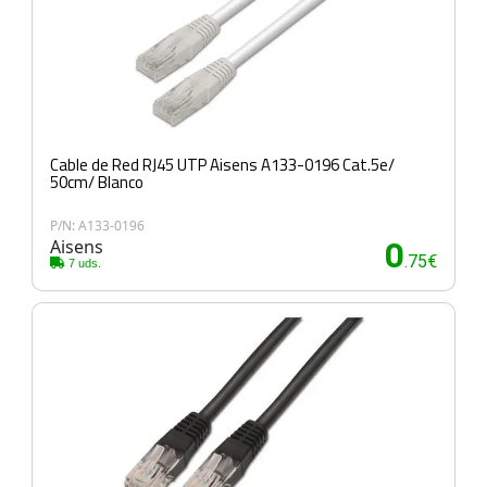
Cable de Red RJ45 UTP Aisens A133-0196 Cat.5e/
50cm/ Blanco
P/N: A133-0196
Aisens
0
.75€
7 uds.