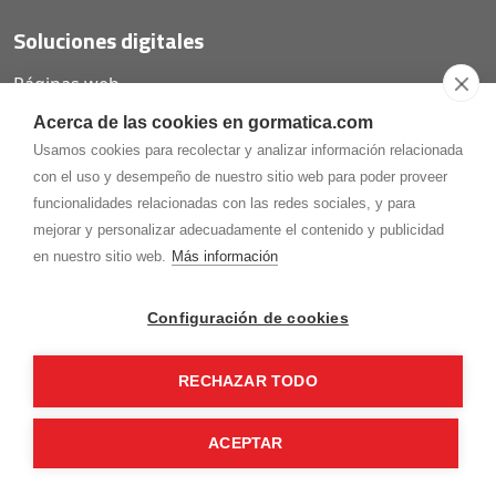
Soluciones digitales
Páginas web
Tiendas online
Acerca de las cookies en gormatica.com
Carta QR restaurantes
Usamos cookies para recolectar y analizar información relacionada
con el uso y desempeño de nuestro sitio web para poder proveer
funcionalidades relacionadas con las redes sociales, y para
mejorar y personalizar adecuadamente el contenido y publicidad
975.368.262
en nuestro sitio web.
Más información
Aviso Legal
Política de privacidad
Política de
Cookies
Configuración de cookies
Gormaz Informática S.L.
C/ Soria, 2 - El Burgo de Osma (Soria)
RECHAZAR TODO
¡Síguenos en nuestras redes!
ACEPTAR