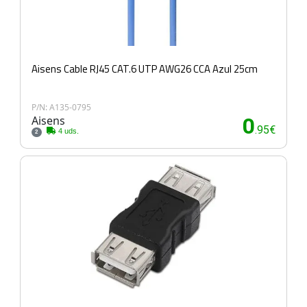
Aisens Cable RJ45 CAT.6 UTP AWG26 CCA Azul 25cm
P/N: A135-0795
Aisens
0
.95€
4 uds.
2