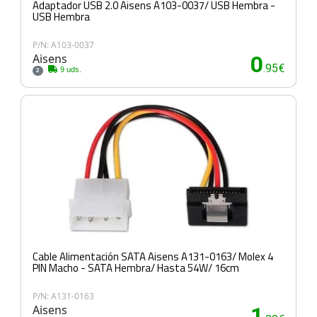
Adaptador USB 2.0 Aisens A103-0037/ USB Hembra -
USB Hembra
P/N: A103-0037
Aisens
0
.95€
9 uds.
2
Cable Alimentación SATA Aisens A131-0163/ Molex 4
PIN Macho - SATA Hembra/ Hasta 54W/ 16cm
P/N: A131-0163
Aisens
1