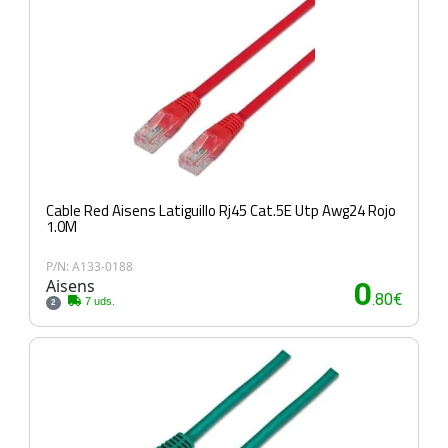
Cable Red Aisens Latiguillo Rj45 Cat.5E Utp Awg24 Rojo
1.0M
P/N: A133-0188
Aisens
0
.80€
7 uds.
2