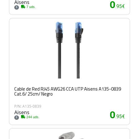
Aisens
0
.95€
7 uds.
3
Cable de Red RJ45 AWG26 CCA UTP Aisens A135-0839
Cat.6/ 25cm/ Negro
P/N: A135-0839
Aisens
0
.95€
244 uds.
2