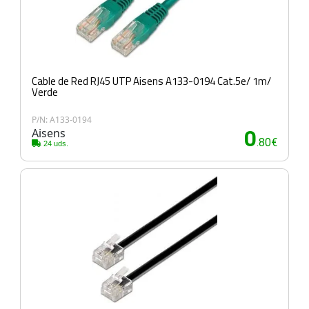
Cable de Red RJ45 UTP Aisens A133-0194 Cat.5e/ 1m/
Verde
P/N: A133-0194
Aisens
0
.80€
24 uds.