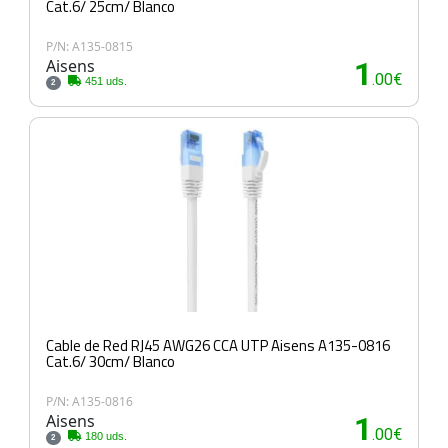
Cat.6/ 25cm/ Blanco
P/N: A135-0815
Aisens
1
.00€
451 uds.
2
Cable de Red RJ45 AWG26 CCA UTP Aisens A135-0816
Cat.6/ 30cm/ Blanco
P/N: A135-0816
Aisens
1
.00€
180 uds.
2