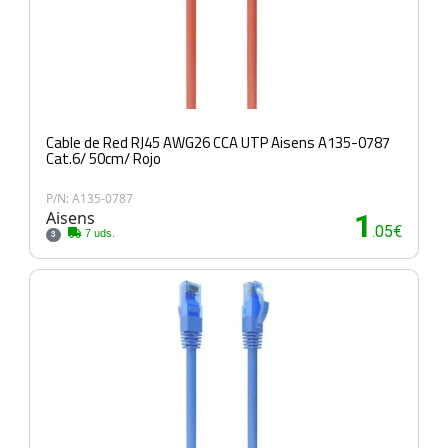
Cable de Red RJ45 AWG26 CCA UTP Aisens A135-0787
Cat.6/ 50cm/ Rojo
P/N: A135-0787
Aisens
1
.05€
7 uds.
3