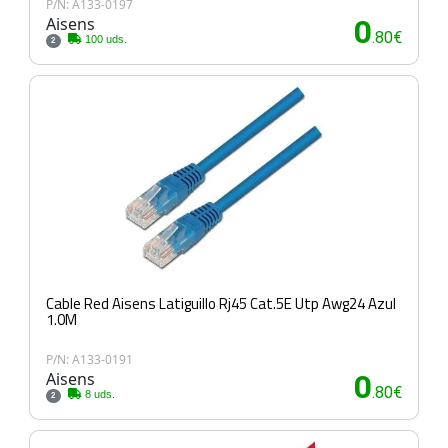
P/N: A133-0197
Aisens
0
.80€
100 uds.
2
Cable Red Aisens Latiguillo Rj45 Cat.5E Utp Awg24 Azul
1.0M
P/N: A133-0191
Aisens
0
.80€
8 uds.
2