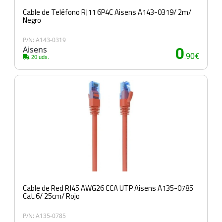
Cable de Teléfono RJ11 6P4C Aisens A143-0319/ 2m/
Negro
P/N: A143-0319
Aisens
0
.90€
20 uds.
Cable de Red RJ45 AWG26 CCA UTP Aisens A135-0785
Cat.6/ 25cm/ Rojo
P/N: A135-0785