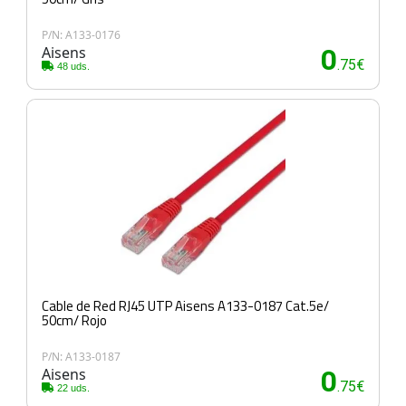
P/N: A133-0176
Aisens
0
.75€
48 uds.
Cable de Red RJ45 UTP Aisens A133-0187 Cat.5e/
50cm/ Rojo
P/N: A133-0187
Aisens
0
.75€
22 uds.