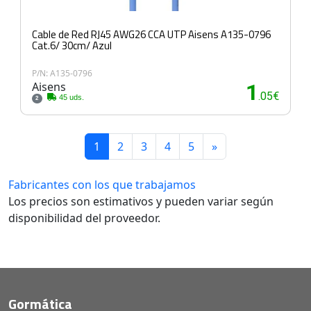
Cable de Red RJ45 AWG26 CCA UTP Aisens A135-0796
Cat.6/ 30cm/ Azul
P/N: A135-0796
Aisens
1
.05€
45 uds.
2
1
2
3
4
5
»
Fabricantes con los que trabajamos
Los precios son estimativos y pueden variar según
disponibilidad del proveedor.
Gormática