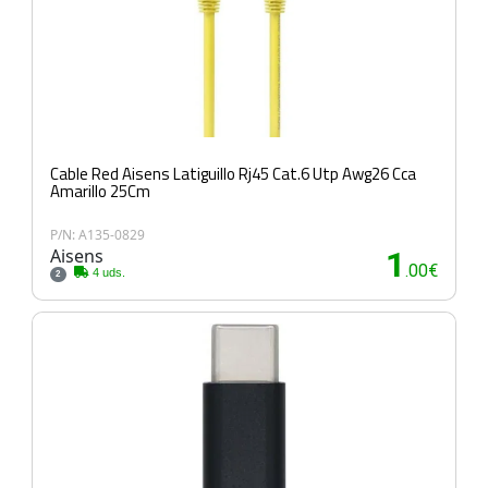
Cable Red Aisens Latiguillo Rj45 Cat.6 Utp Awg26 Cca
Amarillo 25Cm
P/N: A135-0829
Aisens
1
.00€
4 uds.
2