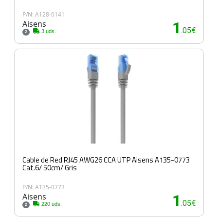
P/N: A128-0141
Aisens
1
.05€
3 uds.
2
Cable de Red RJ45 AWG26 CCA UTP Aisens A135-0773
Cat.6/ 50cm/ Gris
P/N: A135-0773
Aisens
1
.05€
220 uds.
2