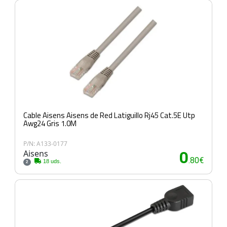
Cable Aisens Aisens de Red Latiguillo Rj45 Cat.5E Utp
Awg24 Gris 1.0M
P/N: A133-0177
Aisens
0
.80€
18 uds.
2