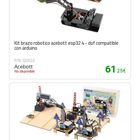
Kit brazo robotico acebott esp32 4 - dof compatible
con arduino
P/N: QD022
Acebott
61
.25€
No disponible