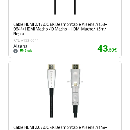
Cable HDMI 2.1 AOC 8K Desmontable Aisens A153-
0644/ HDMI Macho / D Macho - HDMI Macho/ 15m/
Negro
P/N: A153-0644
Aisens
43
.60€
6 uds.
2
Cable HDMI 2.0 AOC 4K Desmontable Aisens A148-