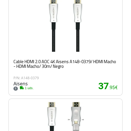
Cable HDMI 2.0 AOC 4K Aisens A148-0379/ HDMI Macho
- HDMI Macho/ 30m/ Negro
P/N: A148-0379
Aisens
37
.95€
1 uds.
2