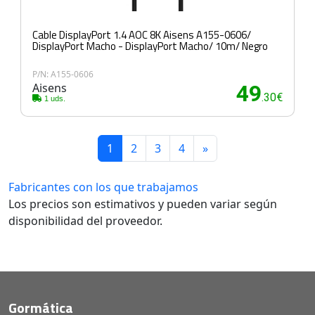
Cable DisplayPort 1.4 AOC 8K Aisens A155-0606/
DisplayPort Macho - DisplayPort Macho/ 10m/ Negro
P/N: A155-0606
Aisens
49
.30€
1 uds.
1
2
3
4
»
Fabricantes con los que trabajamos
Los precios son estimativos y pueden variar según
disponibilidad del proveedor.
Gormática