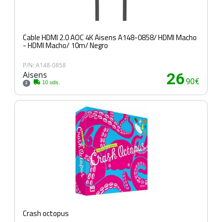
Cable HDMI 2.0 AOC 4K Aisens A148-0858/ HDMI Macho
- HDMI Macho/ 10m/ Negro
P/N: A148-0858
Aisens
26
.90€
10 uds.
2
Crash octopus