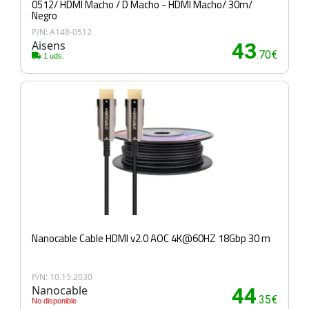
0512/ HDMI Macho / D Macho - HDMI Macho/ 30m/
Negro
P/N: A148-0512
Aisens
43
.70€
1 uds.
Nanocable Cable HDMI v2.0 AOC 4K@60HZ 18Gbp 30 m
P/N: 10.15.2030
Nanocable
44
.35€
No disponible