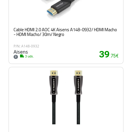
Cable HDMI 2.0 AOC 4K Aisens A148-0932/ HDMI Macho
- HDMI Macho/ 30m/ Negro
P/N: A148-0932
Aisens
39
.75€
3 uds.
2