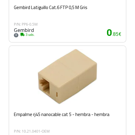
Gembird Latiguillo Cat.6 FTP 0,5 M Gris
P/N: PP6-0.5M
Gembird
0
.85€
3 uds.
3
Empalme rj45 nanocable cat 5 - hembra - hembra
P/N: 10.21.0401-OEM