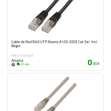
Cable de Red RJ45 UTP Aisens A133-0203 Cat.5e/ 1m/
Negro
P/N: A133-0203
Aisens
0
.80€
97 uds.
2