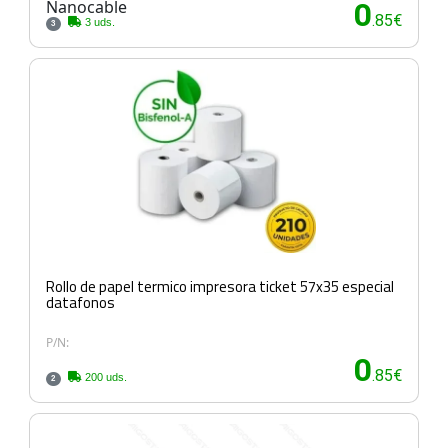
Nanocable
0
.85€
3 uds.
3
Rollo de papel termico impresora ticket 57x35 especial
datafonos
P/N:
0
.85€
200 uds.
2