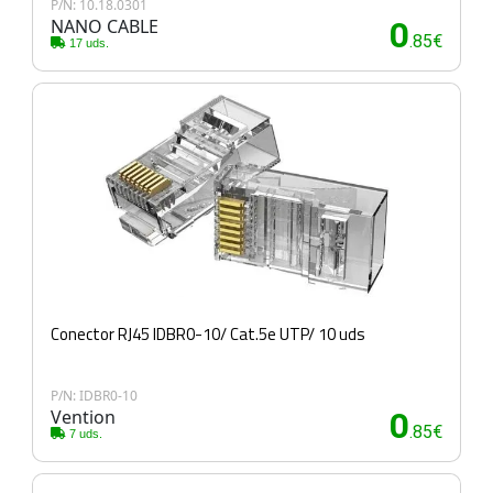
P/N: 10.18.0301
NANO CABLE
0
.85€
17 uds.
Conector RJ45 IDBR0-10/ Cat.5e UTP/ 10 uds
P/N: IDBR0-10
Vention
0
.85€
7 uds.