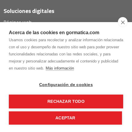
Soluciones digitales
Páginas web
Tiendas online
Acerca de las cookies en gormatica.com
Carta QR restaurantes
Usamos cookies para recolectar y analizar información relacionada
con el uso y desempeño de nuestro sitio web para poder proveer
funcionalidades relacionadas con las redes sociales, y para
mejorar y personalizar adecuadamente el contenido y publicidad
975.368.262
en nuestro sitio web.
Más información
Aviso Legal
Política de privacidad
Política de
Cookies
Configuración de cookies
Gormaz Informática S.L.
C/ Soria, 2 - El Burgo de Osma (Soria)
RECHAZAR TODO
¡Síguenos en nuestras redes!
ACEPTAR