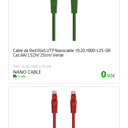
Cable de Red RJ45 UTP Nanocable 10.20.1800-L25-GR
Cat.6A/ LSZH/ 25cm/ Verde
P/N: 10.20.1800-L25-GR
NANO CABLE
0
.90€
5 uds.