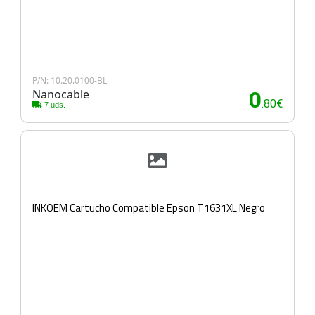
P/N: 10.20.0100-BL
Nanocable
0
.80€
7 uds.
INKOEM Cartucho Compatible Epson T1631XL Negro