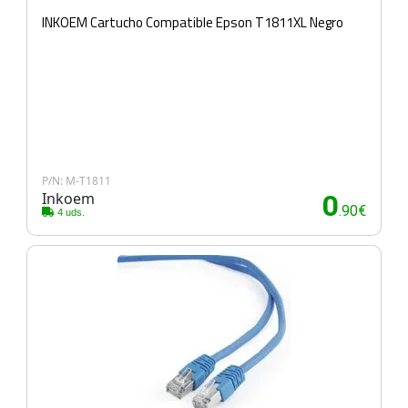
INKOEM Cartucho Compatible Epson T1811XL Negro
P/N: M-T1811
Inkoem
0
.90€
4 uds.