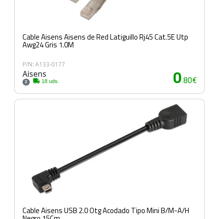
Cable Aisens Aisens de Red Latiguillo Rj45 Cat.5E Utp
Awg24 Gris 1.0M
P/N: A133-0177
Aisens
0
.80€
18 uds.
2
Cable Aisens USB 2.0 Otg Acodado Tipo Mini B/M-A/H
Negro 15Cm