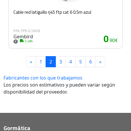
Cable red latiguillo rj45 ftp cat 6 0.5m azul
P/N: PP6-0.5M/B
Gembird
0
.90€
1 uds.
2
«
1
2
3
4
5
6
»
Fabricantes con los que trabajamos
Los precios son estimativos y pueden variar según
disponibilidad del proveedor.
Gormática