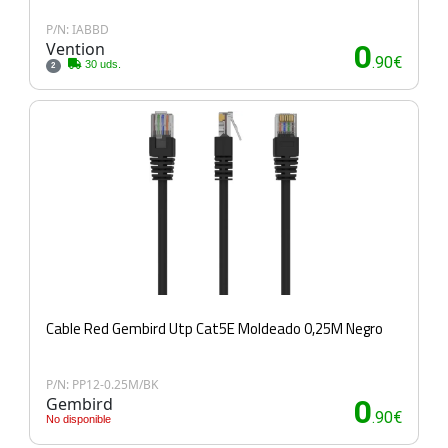
P/N: IABBD
Vention
0
.90€
30 uds.
2
Cable Red Gembird Utp Cat5E Moldeado 0,25M Negro
P/N: PP12-0.25M/BK
Gembird
0
.90€
No disponible