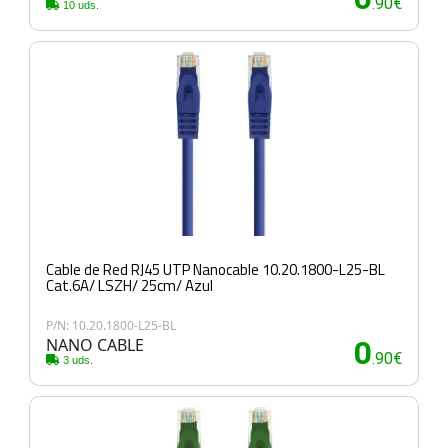
.90€
10 uds.
Cable de Red RJ45 UTP Nanocable 10.20.1800-L25-BL
Cat.6A/ LSZH/ 25cm/ Azul
P/N: 10.20.1800-L25-BL
NANO CABLE
0
.90€
3 uds.