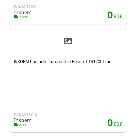
P/N: M-T1631
Inkoem
0
.80€
7 uds.
INKOEM Cartucho Compatible Epson T1812XL Cian
P/N: M-T1812
Inkoem
0
.80€
2 uds.