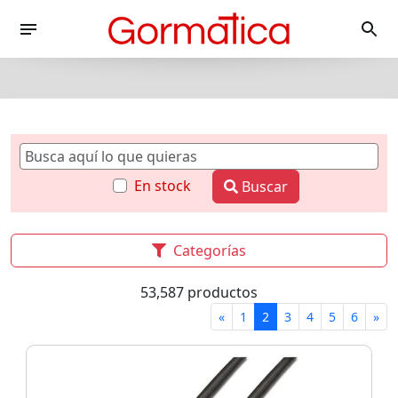
En stock
Buscar
Categorías
53,587 productos
«
1
2
3
4
5
6
»