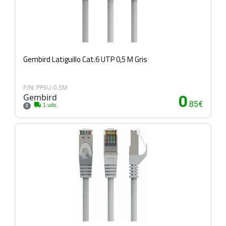
Gembird Latiguillo Cat.6 UTP 0,5 M Gris
P/N: PP6U-0.5M
Gembird
0
.85€
1 uds.
2