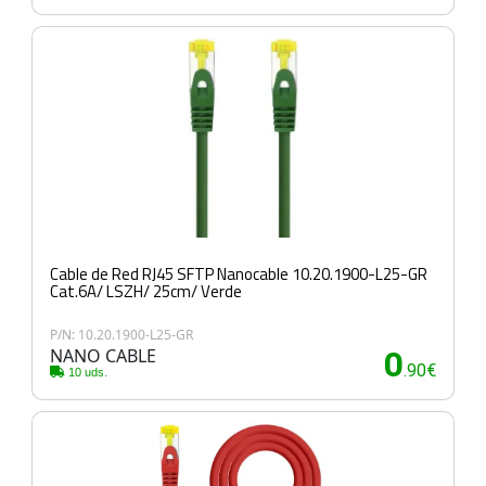
Cable de Red RJ45 SFTP Nanocable 10.20.1900-L25-GR
Cat.6A/ LSZH/ 25cm/ Verde
P/N: 10.20.1900-L25-GR
NANO CABLE
0
.90€
10 uds.