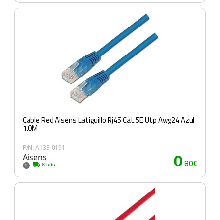
Cable Red Aisens Latiguillo Rj45 Cat.5E Utp Awg24 Azul
1.0M
P/N: A133-0191
Aisens
0
.80€
8 uds.
2