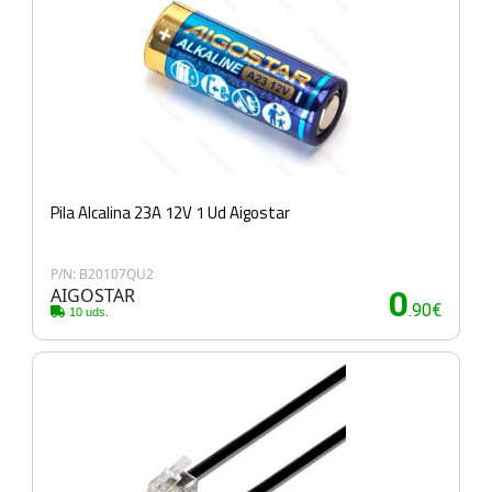
Pila Alcalina 23A 12V 1 Ud Aigostar
P/N: B20107QU2
AIGOSTAR
0
.90€
10 uds.