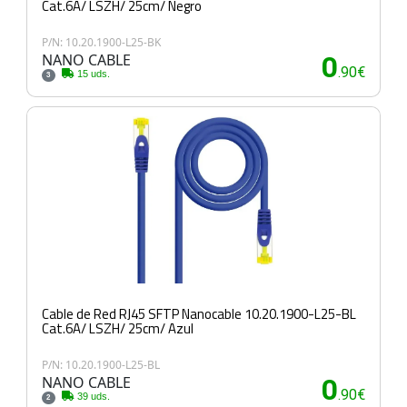
Cat.6A/ LSZH/ 25cm/ Negro
P/N: 10.20.1900-L25-BK
NANO CABLE
0
.90€
15 uds.
3
Cable de Red RJ45 SFTP Nanocable 10.20.1900-L25-BL
Cat.6A/ LSZH/ 25cm/ Azul
P/N: 10.20.1900-L25-BL
NANO CABLE
0
.90€
39 uds.
2