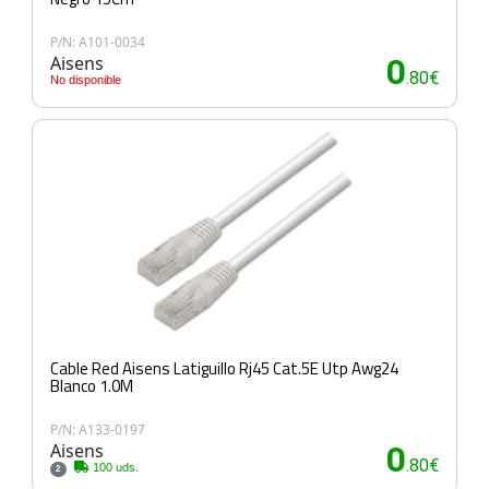
P/N: A101-0034
Aisens
0
.80€
No disponible
Cable Red Aisens Latiguillo Rj45 Cat.5E Utp Awg24
Blanco 1.0M
P/N: A133-0197
Aisens
0
.80€
100 uds.
2