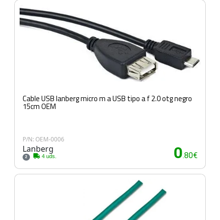
Cable USB lanberg micro m a USB tipo a f 2.0 otg negro
15cm OEM
P/N: OEM-0006
Lanberg
0
.80€
4 uds.
2