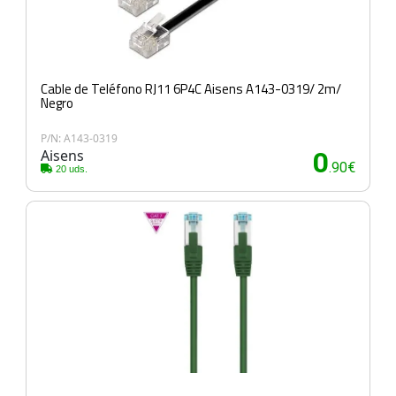
Cable de Teléfono RJ11 6P4C Aisens A143-0319/ 2m/
Negro
P/N: A143-0319
Aisens
0
.90€
20 uds.