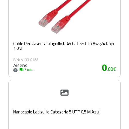
Cable Red Aisens Latiguillo Rj45 Cat.5E Utp Awg24 Rojo
1.0M
P/N: A133-0188
Aisens
0
.80€
7 uds.
2
Nanocable Latiguillo Categoria 5 UTP 0,5 M Azul