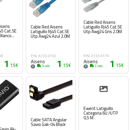
Cable Red Aisens
isens
Latiguillo Rj45 Cat.5E
Cable Red Aisens
j45 Cat.5E
Utp Awg24 Gris 2.0M
Latiguillo Rj45 Cat.5E
Blanco
Utp Awg24 Azul 2.0M
98
P/N: A133-0192
P/N: A133-0179
1
Aisens
1
Aisens
1
.15€
.15€
.15€
3 uds.
2 uds.
2
3
Ewent Latiguillo
Categoria 6U /UTP
0,5 M
Cable SATA Angular
Savio Gak-04 Black
Savio Ak-