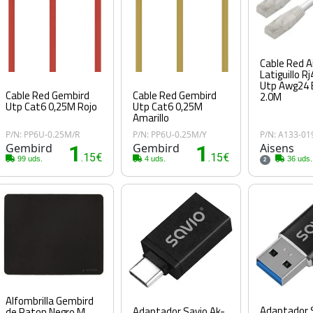
Cable Red A
Latiguillo R
Utp Awg24 
Cable Red Gembird
Cable Red Gembird
2.0M
Utp Cat6 0,25M
Utp Cat6 0,25M Rojo
Amarillo
P/N: PP6U-0.25M/R
P/N: PP6U-0.25M/Y
P/N: A133-01
Gembird
1
Gembird
1
Aisens
.15€
.15€
99 uds.
4 uds.
36 uds.
2
Alfombrilla Gembird
Adaptador 
Adaptador Savio Ak-
de Raton Negro M