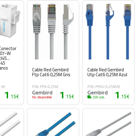
Conector
B07-W
RJ45
J45
anco
Cable Red Gembird
Cable Red Gembird
Ftp Cat6 0,25M Gris
Utp Cat6 0,25M Azul
7-W
P/N: PP6-0.25M
P/N: PP6U-0.25M/B
1
Gembird
1
Gembird
1
.15€
.15€
.15€
No disponible
100 uds.