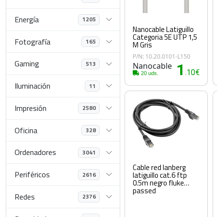
Energía
1205
Nanocable Latiguillo
Categoria 5E UTP 1,5
Fotografía
165
M Gris
P/N: 10.20.0101-L150
Gaming
513
Nanocable
1
.10€
20 uds.
Iluminación
11
Impresión
2580
Oficina
328
Ordenadores
3041
Cable red lanberg
Periféricos
latiguillo cat.6 ftp
2616
0.5m negro fluke
passed
Redes
2376