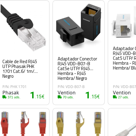
Adaptador 
RJ45 VDD-
Cat5 UTP/ 
Adaptador Conector
Cable de Red RJ45
Hembra - R
RJ45 VDD-B07-B
UTP Phasak PHK
Hembra/ Bl
Cat5e UTP/ RJ45
1701 Cat.6/ 1m/
Hembra - RJ45
Negro
Hembra/ Negro
P/N: PHK 1701
P/N: VDD-B07-B
P/N: VDD-B0
Phasak
1
Vention
1
Vention
.15€
.15€
371 uds.
70 uds.
27 uds.