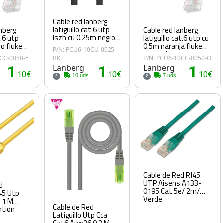
Cable red lanberg
latiguillo cat.6 utp
anberg
Cable red lanberg
lszh cu 0.25m negro
t.6 utp
latiguillo cat.6 utp cu
fluke passed
lo fluke
0.5m naranja fluke
P/N: PCU6-10CU-0025-
passed
0CC-0050-Y
BK
P/N: PCU6-10CC-0050-O
1
Lanberg
1
Lanberg
1
.10€
.10€
.10€
10 uds.
7 uds.
2
2
Cable de Red RJ45
UTP Aisens A133-
d
0195 Cat.5e/ 2m/
j45 Utp
Verde
 1 M
Cable de Red
ntion
Latiguillo Utp Cca
Cat6 Awg26 0.3 M