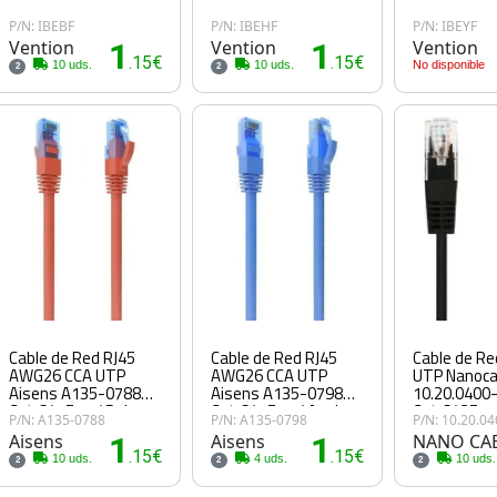
P/N: IBEBF
P/N: IBEHF
P/N: IBEYF
Vention
1
Vention
1
Vention
.15€
.15€
10 uds.
10 uds.
No disponible
2
2
Cable de Red RJ45
Cable de Red RJ45
Cable de Re
AWG26 CCA UTP
AWG26 CCA UTP
UTP Nanoca
Aisens A135-0788
Aisens A135-0798
10.20.0400
Cat.6/ 75cm/ Rojo
Cat.6/ 75cm/ Azul
Cat.6/ 25cm
P/N: A135-0788
P/N: A135-0798
P/N: 10.20.0
Aisens
1
Aisens
1
NANO CA
.15€
.15€
10 uds.
4 uds.
10 uds.
2
2
2