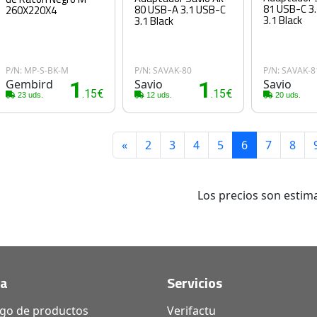
81 USB-C 3
80 USB-A 3.1 USB-C
260X220X4
3.1 Black
3.1 Black
P/N: MP-S-BK-M
P/N: SAVAK-80
P/N: SAVAK-8
Gembird
1
Savio
1
Savio
.15€
.15€
23 uds.
12 uds.
20 uds.
«
2
3
4
5
6
7
8
Los precios son estima
da
Servicios
ogo de productos
Verifactu