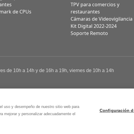
antes
TPV para comercios y
mark de CPUs
restaurantes
Cámaras de Videovigilancia
Kit Digital 2022-2024
Soporte Remoto
ves de 10h a 14h y de 16h a 19h, viernes de 10h a 14h
a de Cookies
 Osma (Soria)
 el uso y desempeño de nuestro sitio web para
Configuración d
ara mejorar y personalizar adecuadamente el