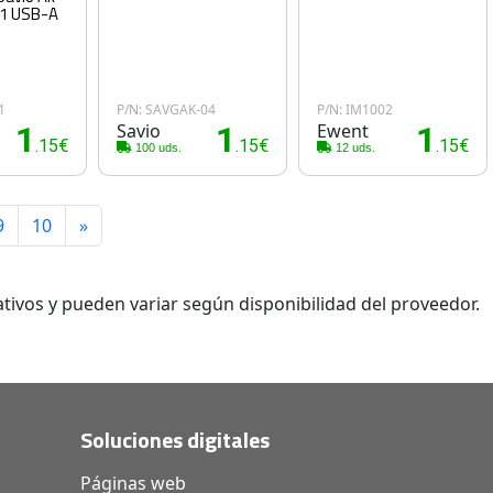
.1 USB-A
1
P/N: SAVGAK-04
P/N: IM1002
1
Savio
1
Ewent
1
.15€
.15€
.15€
100 uds.
12 uds.
9
10
»
tivos y pueden variar según disponibilidad del proveedor.
Soluciones digitales
Páginas web