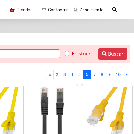
Tienda
Contactar
Zona cliente
En stock
Buscar
«
2
3
4
5
6
7
8
9
10
»