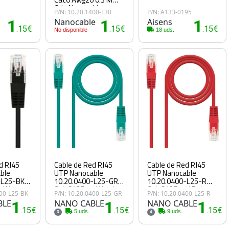
Gris Nanocable
P/N: 10.20.1400-L30
P/N: A133-0195
1
Nanocable
1
Aisens
1
.15€
.15€
.15€
No disponible
18 uds.
d RJ45
Cable de Red RJ45
Cable de Red RJ45
ble
UTP Nanocable
UTP Nanocable
-L25-BK
10.20.0400-L25-GR
10.20.0400-L25-R
/ Negro
Cat.6/ 25cm/ Verde
Cat.6/ 25cm/ Rojo
400-L25-BK
P/N: 10.20.0400-L25-GR
P/N: 10.20.0400-L25-R
BLE
1
NANO CABLE
1
NANO CABLE
1
.15€
.15€
.15€
5 uds.
9 uds.
3
4