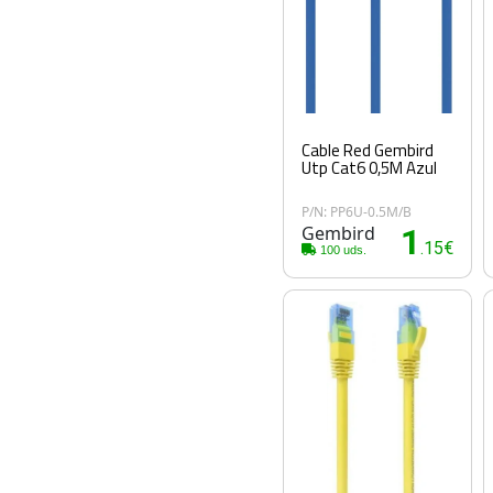
Cable Red Gembird
Utp Cat6 0,5M Azul
P/N: PP6U-0.5M/B
Gembird
1
.15€
100 uds.