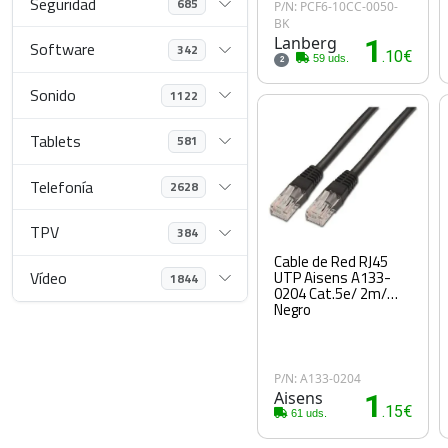
Seguridad
685
P/N: PCF6-10CC-0050-
BK
Lanberg
1
Software
342
.10€
59 uds.
2
Sonido
1122
Tablets
581
Telefonía
2628
TPV
384
Cable de Red RJ45
UTP Aisens A133-
Vídeo
1844
0204 Cat.5e/ 2m/
Negro
P/N: A133-0204
Aisens
1
.15€
61 uds.