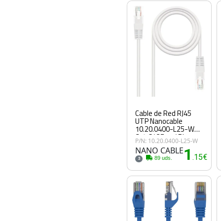
Cable de Red RJ45
UTP Nanocable
10.20.0400-L25-W
Cat.6/ 25cm/ Blanco
P/N: 10.20.0400-L25-W
NANO CABLE
1
.15€
89 uds.
3