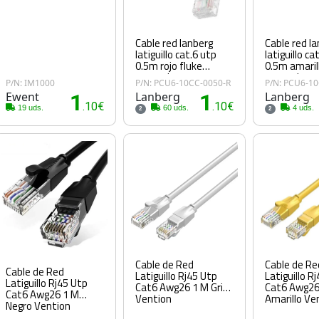
Cable red lanberg
Cable red l
latiguillo cat.6 utp
latiguillo ca
0.5m rojo fluke
0.5m amaril
passed
passed
P/N: IM1000
P/N: PCU6-10CC-0050-R
P/N: PCU6-1
Ewent
1
Lanberg
1
Lanberg
.10€
.10€
19 uds.
60 uds.
4 uds.
2
2
Cable de Red
Cable de Re
Cable de Red
Latiguillo Rj45 Utp
Latiguillo R
Latiguillo Rj45 Utp
Cat6 Awg26 1 M Gris
Cat6 Awg26
Cat6 Awg26 1 M
Vention
Amarillo Ve
Negro Vention