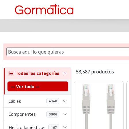
53,587 productos
Todas las categorías
— Ver todo —
Cables
4340
Componentes
3906
Electrodomésticos
197