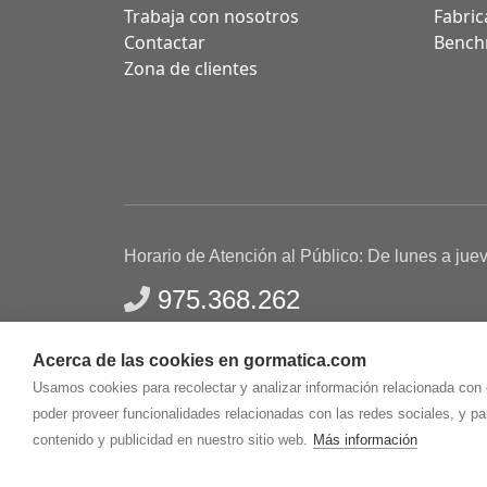
Trabaja con nosotros
Fabric
Contactar
Bench
Zona de clientes
Horario de Atención al Público: De lunes a jue
975.368.262
Aviso Legal
Política de privacidad
Polític
Acerca de las cookies en gormatica.com
Gormaz Informática S.L.
C/ Soria, 2 - El Burgo de
Usamos cookies para recolectar y analizar información relacionada con
poder proveer funcionalidades relacionadas con las redes sociales, y p
contenido y publicidad en nuestro sitio web.
Más información