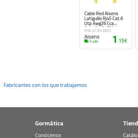
Cable Red Aisens
Latiguillo Rj45 Cat.6
Utp Awg26 Cca
Amarillo 0.75M
P/N: A135-0832
Aisens
1
.15€
5 uds.
Fabricantes con los que trabajamos
Gormática
Tien
Conócenos
Catál