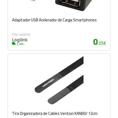
Adaptador USB Acelerador de Carga Smartphones
P/N: AA0045
Logilink
0
.25€
3 uds.
Tira Organizadora de Cables Vention KANB0/ 12cm