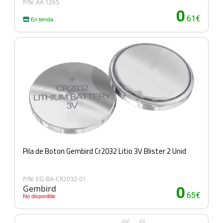
P/N: AA 1265
0
.61€
En tienda
Pila de Boton Gembird Cr2032 Litio 3V Blister 2 Unid
P/N: EG-BA-CR2032-01
Gembird
0
.65€
No disponible