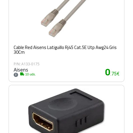
Cable Red Aisens Latiguillo Rj45 Cat.5E Utp Awg24 Gris
30Cm
P/N: A133-0175
Aisens
0
.75€
10 uds.
2