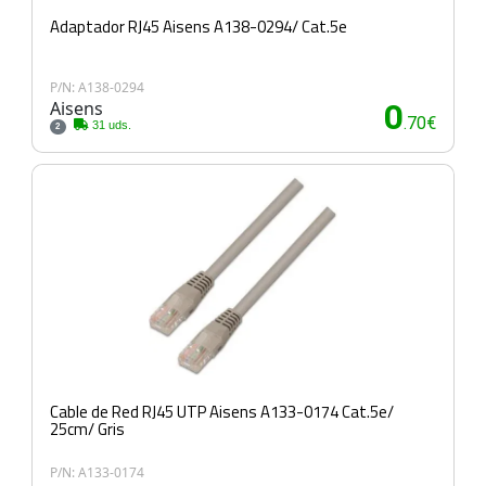
Adaptador RJ45 Aisens A138-0294/ Cat.5e
P/N: A138-0294
Aisens
0
.70€
31 uds.
2
Cable de Red RJ45 UTP Aisens A133-0174 Cat.5e/
25cm/ Gris
P/N: A133-0174