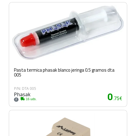
Pasta termica phasak blanco jeringa 0.5 gramos dta
005
P/N: DTA 005
Phasak
0
.75€
16 uds.
2