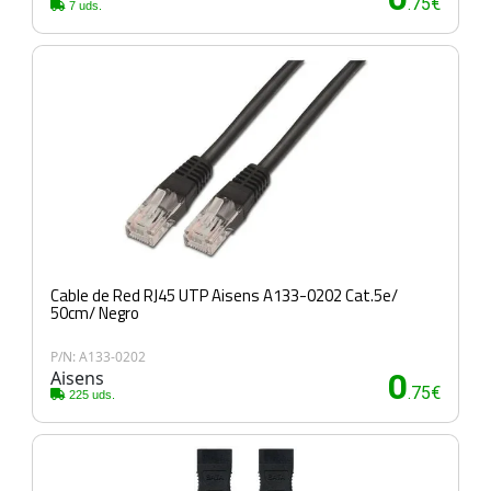
.75€
7 uds.
Cable de Red RJ45 UTP Aisens A133-0202 Cat.5e/
50cm/ Negro
P/N: A133-0202
Aisens
0
.75€
225 uds.