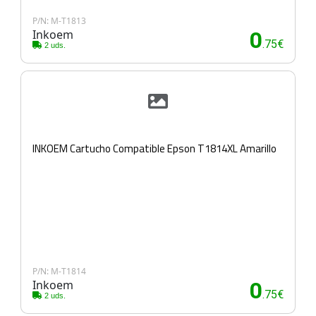
P/N: M-T1813
Inkoem
0
.75€
2 uds.
INKOEM Cartucho Compatible Epson T1814XL Amarillo
P/N: M-T1814
Inkoem
0
.75€
2 uds.