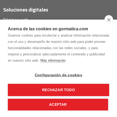
Soluciones digitales
Páginas web
Tiendas online
Acerca de las cookies en gormatica.com
Carta QR restaurantes
Usamos cookies para recolectar y analizar información relacionada
con el uso y desempeño de nuestro sitio web para poder proveer
funcionalidades relacionadas con las redes sociales, y para
mejorar y personalizar adecuadamente el contenido y publicidad
975.368.262
en nuestro sitio web.
Más información
Aviso Legal
Política de privacidad
Política de
Cookies
Configuración de cookies
Gormaz Informática S.L.
C/ Soria, 2 - El Burgo de Osma (Soria)
RECHAZAR TODO
¡Síguenos en nuestras redes!
ACEPTAR