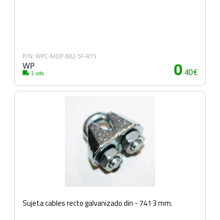
P/N: WPC-MDP-882-5F-R15
WP
0
.40€
1 uds.
Sujeta cables recto galvanizado din - 741 3 mm.