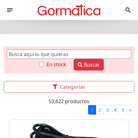
En stock
Buscar
Categorías
53,622 productos
1
2
3
4
5
»