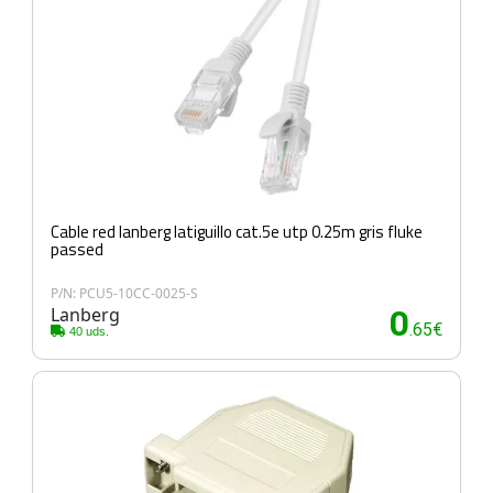
Cable red lanberg latiguillo cat.5e utp 0.25m gris fluke
passed
P/N: PCU5-10CC-0025-S
Lanberg
0
.65€
40 uds.