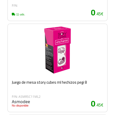
P/N:
0
.45€
11 uds.
Juego de mesa story cubes ml hechizos pegi 8
P/N: ASMRSC11ML2
Asmodee
0
.45€
No disponible