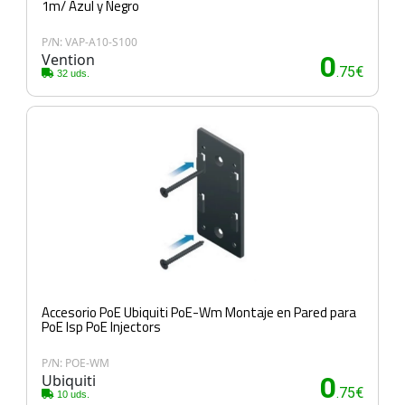
1m/ Azul y Negro
P/N: VAP-A10-S100
Vention
0
.75€
32 uds.
Accesorio PoE Ubiquiti PoE-Wm Montaje en Pared para
PoE Isp PoE Injectors
P/N: POE-WM
Ubiquiti
0
.75€
10 uds.