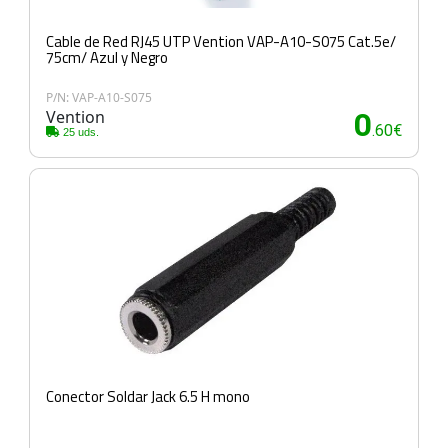
Cable de Red RJ45 UTP Vention VAP-A10-S075 Cat.5e/
75cm/ Azul y Negro
P/N: VAP-A10-S075
Vention
0
.60€
25 uds.
Conector Soldar Jack 6.5 H mono