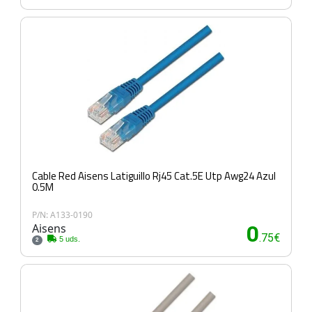
Cable Red Aisens Latiguillo Rj45 Cat.5E Utp Awg24 Azul
0.5M
P/N: A133-0190
Aisens
0
.75€
5 uds.
2