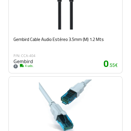
Gembird Cable Audio Estéreo 3.5mm (M) 1.2 Mts
P/N: CCA-404
Gembird
0
.55€
4 uds.
2