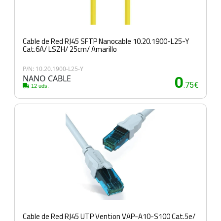
Cable de Red RJ45 SFTP Nanocable 10.20.1900-L25-Y
Cat.6A/ LSZH/ 25cm/ Amarillo
P/N: 10.20.1900-L25-Y
NANO CABLE
0
.75€
12 uds.
Cable de Red RJ45 UTP Vention VAP-A10-S100 Cat.5e/