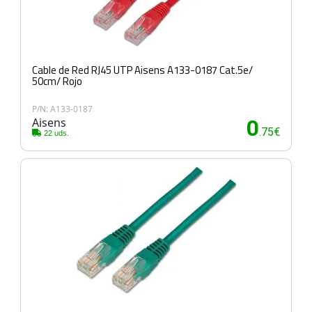
Cable de Red RJ45 UTP Aisens A133-0187 Cat.5e/
50cm/ Rojo
P/N: A133-0187
Aisens
0
.75€
22 uds.