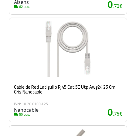
Aisens
0
.70€
62 uds.
Cable de Red Latiguillo Rj45 Cat.5E Utp Awg24 25 Cm
Gris Nanocable
P/N: 10.20.0100-L25
Nanocable
0
.75€
50 uds.