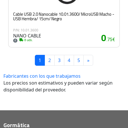
Cable USB 2.0 Nanocable 10.01.3600/ MicroUSB Macho -
USB Hembra/ 15cm/ Negro
P/N: 10.01.3600
NANO CABLE
0
.75€
8 uds.
2
1
2
3
4
5
»
Fabricantes con los que trabajamos
Los precios son estimativos y pueden variar según
disponibilidad del proveedor.
Gormática