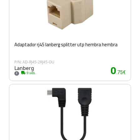
Adaptador rj45 lanberg splitter utp hembra hembra
P/N: AD-RJ45-2RJ45-OU
Lanberg
0
.75€
9 uds.
2