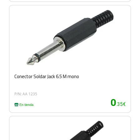
Conector Soldar Jack 6.5 M mono
P/N: AA 1235
0
.35€
En tienda