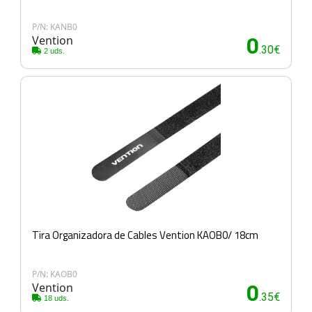
P/N: KANB0
Vention
0
.30€
2 uds.
Tira Organizadora de Cables Vention KAOB0/ 18cm
P/N: KAOB0
Vention
0
.35€
18 uds.