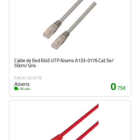
Cable de Red RJ45 UTP Aisens A133-0176 Cat.5e/
50cm/ Gris
P/N: A133-0176
Aisens
0
.75€
48 uds.