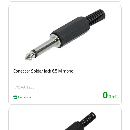
Conector Soldar Jack 6.5 M mono
P/N: AA 1235
0
.35€
En tienda