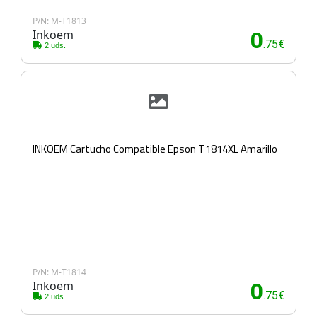
P/N: M-T1813
Inkoem
0
.75€
2 uds.
INKOEM Cartucho Compatible Epson T1814XL Amarillo
P/N: M-T1814
Inkoem
0
.75€
2 uds.