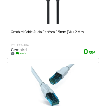
Gembird Cable Audio Estéreo 3.5mm (M) 1.2 Mts
P/N: CCA-404
Gembird
0
.55€
4 uds.
2