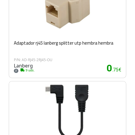
Adaptador rj45 lanberg splitter utp hembra hembra
P/N: AD-RJ45-2RJ45-OU
Lanberg
0
.75€
9 uds.
2