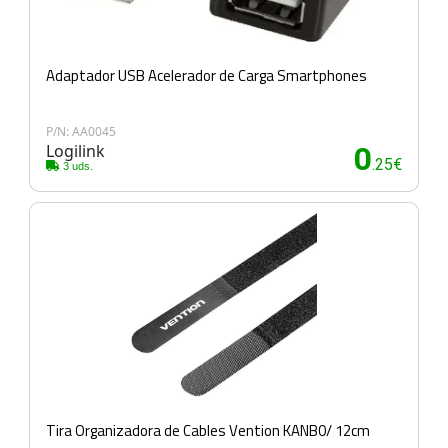
Adaptador USB Acelerador de Carga Smartphones
P/N: AA0045
Logilink
0
.25€
3 uds.
Tira Organizadora de Cables Vention KANB0/ 12cm