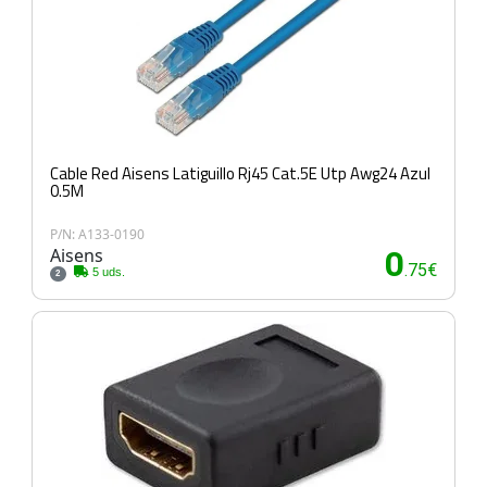
Cable Red Aisens Latiguillo Rj45 Cat.5E Utp Awg24 Azul
0.5M
P/N: A133-0190
Aisens
0
.75€
5 uds.
2