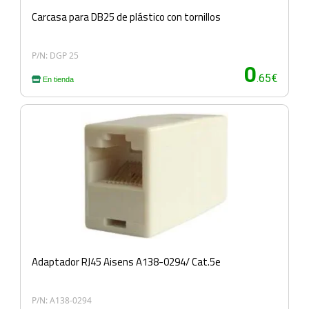
Carcasa para DB25 de plástico con tornillos
P/N: DGP 25
0
.65€
En tienda
Adaptador RJ45 Aisens A138-0294/ Cat.5e
P/N: A138-0294