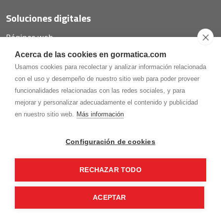
Soluciones digitales
Páginas web
Tiendas online
Acerca de las cookies en gormatica.com
Carta QR restaurantes
Usamos cookies para recolectar y analizar información relacionada
con el uso y desempeño de nuestro sitio web para poder proveer
funcionalidades relacionadas con las redes sociales, y para
mejorar y personalizar adecuadamente el contenido y publicidad
975.368.262
en nuestro sitio web.
Más información
Aviso Legal
Política de privacidad
Política de
Cookies
Configuración de cookies
Gormaz Informática S.L.
C/ Soria, 2 - El Burgo de Osma (Soria)
RECHAZAR TODO
¡Síguenos en nuestras redes!
ACEPTAR