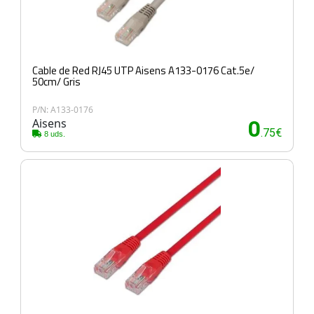
Cable de Red RJ45 UTP Aisens A133-0176 Cat.5e/
50cm/ Gris
P/N: A133-0176
Aisens
0
.75€
8 uds.