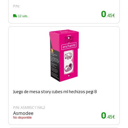
P/N:
0
.45€
12 uds.
Juego de mesa story cubes ml hechizos pegi 8
P/N: ASMRSC11ML2
Asmodee
0
.45€
No disponible