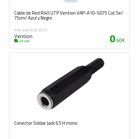
Cable de Red RJ45 UTP Vention VAP-A10-S075 Cat.5e/
75cm/ Azul y Negro
P/N: VAP-A10-S075
Vention
0
.60€
18 uds.
Conector Soldar Jack 6.5 H mono