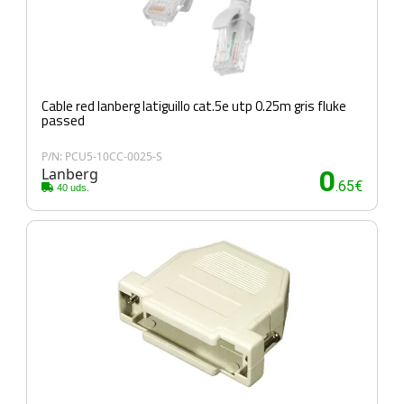
Cable red lanberg latiguillo cat.5e utp 0.25m gris fluke
passed
P/N: PCU5-10CC-0025-S
Lanberg
0
.65€
40 uds.