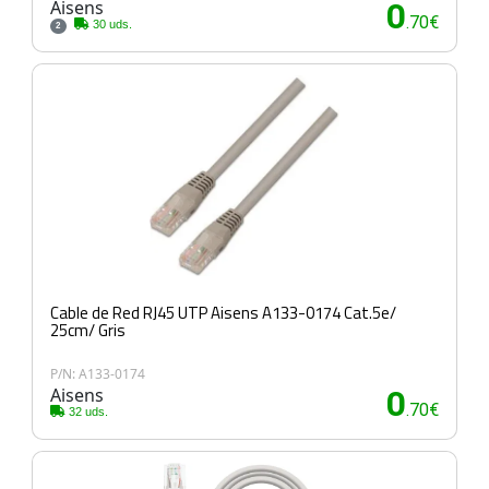
Aisens
0
.70€
30 uds.
2
Cable de Red RJ45 UTP Aisens A133-0174 Cat.5e/
25cm/ Gris
P/N: A133-0174
Aisens
0
.70€
32 uds.