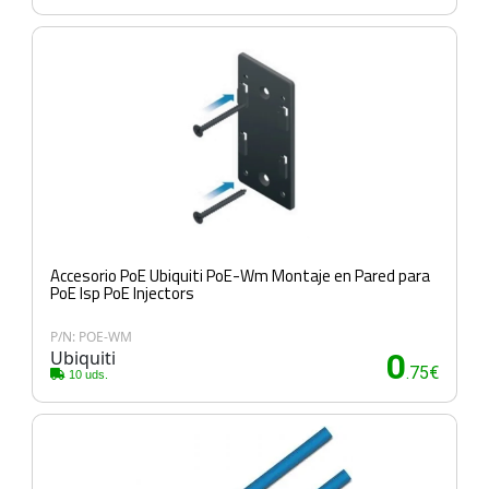
Accesorio PoE Ubiquiti PoE-Wm Montaje en Pared para
PoE Isp PoE Injectors
P/N: POE-WM
Ubiquiti
0
.75€
10 uds.