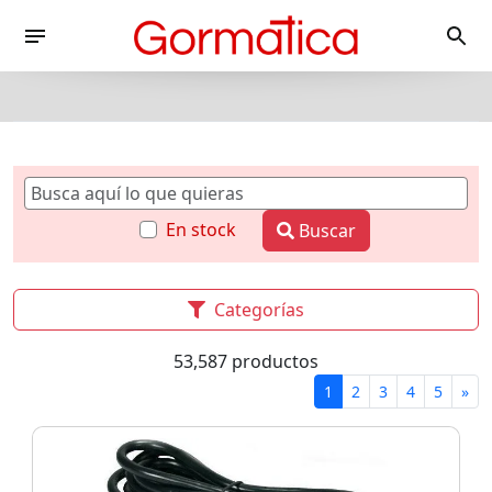
En stock
Buscar
Categorías
53,587 productos
1
2
3
4
5
»