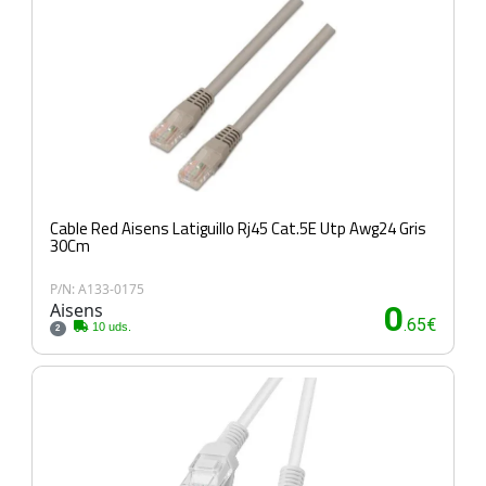
Cable Red Aisens Latiguillo Rj45 Cat.5E Utp Awg24 Gris
30Cm
P/N: A133-0175
Aisens
0
.65€
10 uds.
2