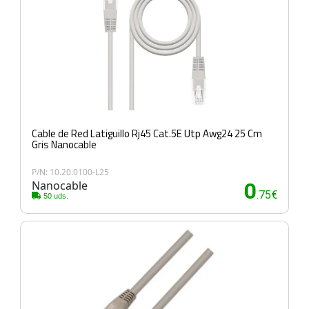
Cable de Red Latiguillo Rj45 Cat.5E Utp Awg24 25 Cm
Gris Nanocable
P/N: 10.20.0100-L25
Nanocable
0
.75€
50 uds.