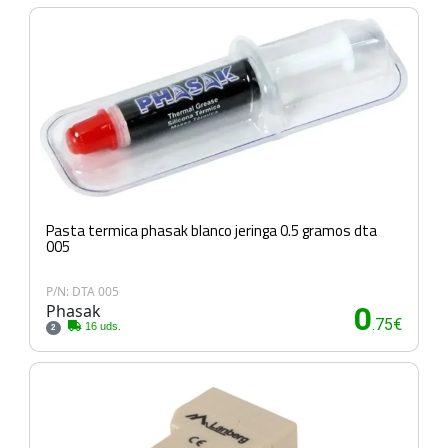
Pasta termica phasak blanco jeringa 0.5 gramos dta
005
P/N: DTA 005
Phasak
0
.75€
16 uds.
2