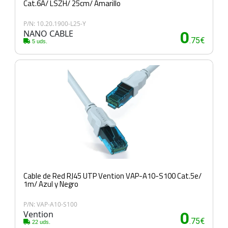
Cat.6A/ LSZH/ 25cm/ Amarillo
P/N: 10.20.1900-L25-Y
NANO CABLE
0
.75€
5 uds.
Cable de Red RJ45 UTP Vention VAP-A10-S100 Cat.5e/
1m/ Azul y Negro
P/N: VAP-A10-S100
Vention
0
.75€
22 uds.