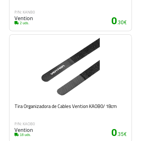
P/N: KANB0
Vention
0
.30€
2 uds.
Tira Organizadora de Cables Vention KAOB0/ 18cm
P/N: KAOB0
Vention
0
.35€
18 uds.