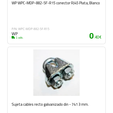
WP WPC-MDP-882-5F-R15 conector RJ45 Plata, Blanco
P/N: WPC-MDP-882-5F-R15
WP
0
.40€
1 uds.
Sujeta cables recto galvanizado din - 741 3 mm.