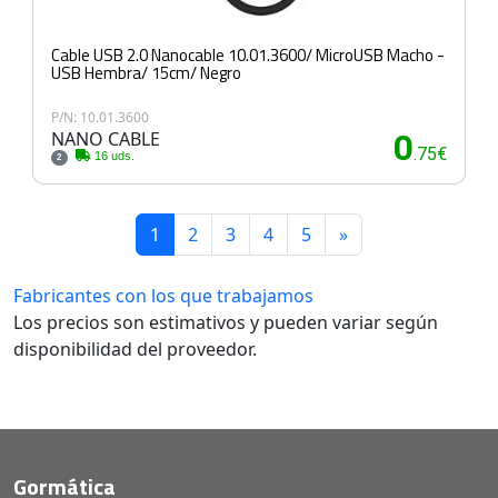
Cable USB 2.0 Nanocable 10.01.3600/ MicroUSB Macho -
USB Hembra/ 15cm/ Negro
P/N: 10.01.3600
NANO CABLE
0
.75€
16 uds.
2
1
2
3
4
5
»
Fabricantes con los que trabajamos
Los precios son estimativos y pueden variar según
disponibilidad del proveedor.
Gormática