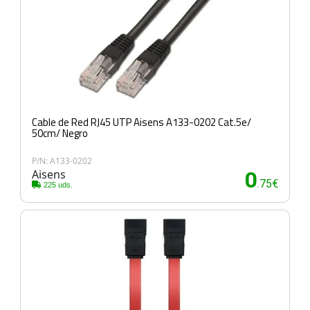
Cable de Red RJ45 UTP Aisens A133-0202 Cat.5e/
50cm/ Negro
P/N: A133-0202
Aisens
0
.75€
225 uds.