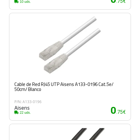
.75€
10 uds.
Cable de Red RJ45 UTP Aisens A133-0196 Cat.5e/
50cm/ Blanco
P/N: A133-0196
Aisens
0
.75€
22 uds.