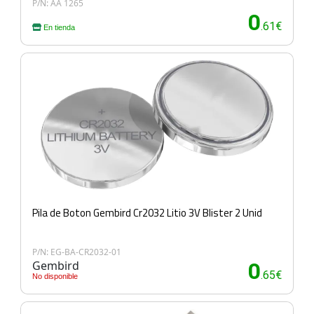
P/N: AA 1265
0
.61€
En tienda
Pila de Boton Gembird Cr2032 Litio 3V Blister 2 Unid
P/N: EG-BA-CR2032-01
Gembird
0
.65€
No disponible