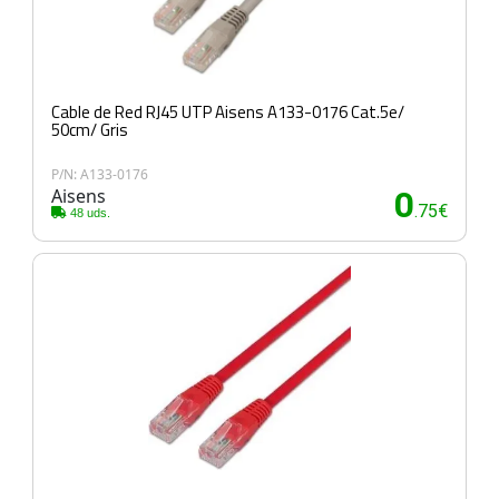
Cable de Red RJ45 UTP Aisens A133-0176 Cat.5e/
50cm/ Gris
P/N: A133-0176
Aisens
0
.75€
48 uds.