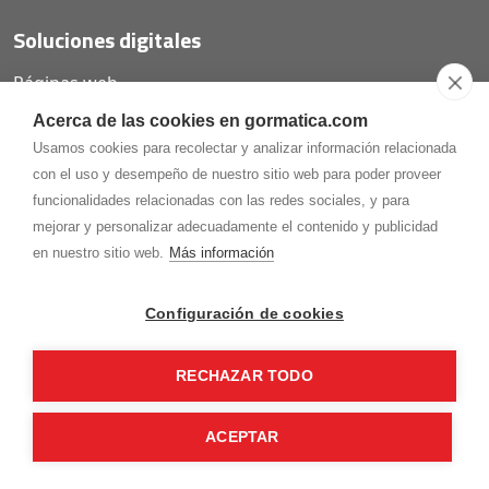
Soluciones digitales
Páginas web
Tiendas online
Acerca de las cookies en gormatica.com
Carta QR restaurantes
Usamos cookies para recolectar y analizar información relacionada
con el uso y desempeño de nuestro sitio web para poder proveer
funcionalidades relacionadas con las redes sociales, y para
mejorar y personalizar adecuadamente el contenido y publicidad
975.368.262
en nuestro sitio web.
Más información
Aviso Legal
Política de privacidad
Política de
Cookies
Configuración de cookies
Gormaz Informática S.L.
C/ Soria, 2 - El Burgo de Osma (Soria)
RECHAZAR TODO
¡Síguenos en nuestras redes!
ACEPTAR