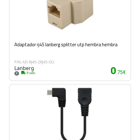
Adaptador rj45 lanberg splitter utp hembra hembra
P/N: AD-RJ45-2RJ45-OU
Lanberg
0
.75€
9 uds.
2