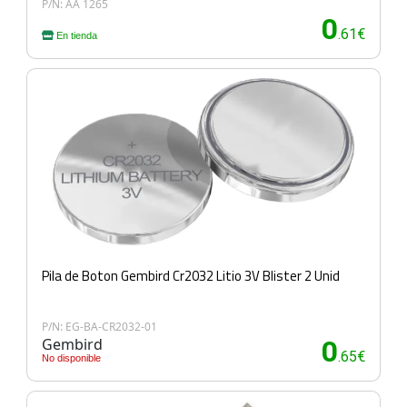
P/N: AA 1265
0
.61€
En tienda
Pila de Boton Gembird Cr2032 Litio 3V Blister 2 Unid
P/N: EG-BA-CR2032-01
Gembird
0
.65€
No disponible