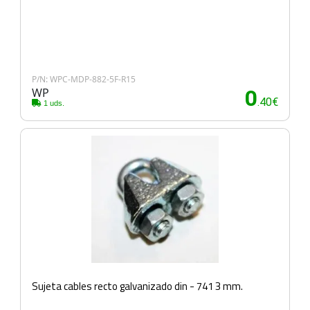
P/N: WPC-MDP-882-5F-R15
WP
0
.40€
1 uds.
Sujeta cables recto galvanizado din - 741 3 mm.