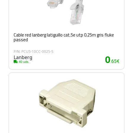
Cable red lanberg latiguillo cat.5e utp 0.25m gris fluke
passed
P/N: PCU5-10CC-0025-S
Lanberg
0
.65€
40 uds.