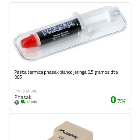
Pasta termica phasak blanco jeringa 0.5 gramos dta
005
P/N: DTA 005
Phasak
0
.75€
16 uds.
2