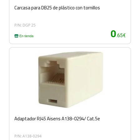
Carcasa para DB25 de plástico con tornillos
P/N: DGP 25
0
.65€
En tienda
Adaptador RJ45 Aisens A138-0294/ Cat.5e
P/N: A138-0294