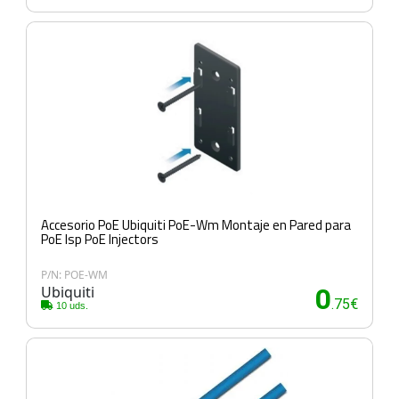
Accesorio PoE Ubiquiti PoE-Wm Montaje en Pared para
PoE Isp PoE Injectors
P/N: POE-WM
Ubiquiti
0
.75€
10 uds.