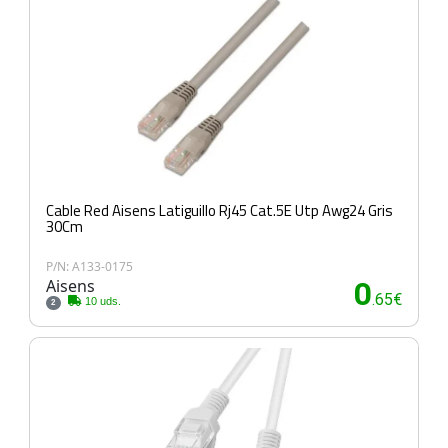
Cable Red Aisens Latiguillo Rj45 Cat.5E Utp Awg24 Gris
30Cm
P/N: A133-0175
Aisens
0
.65€
10 uds.
2