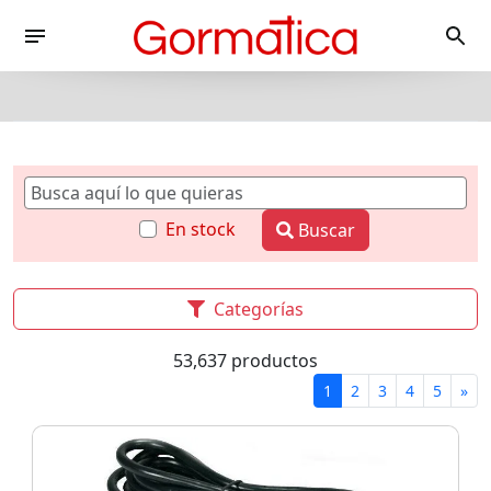
En stock
Buscar
Categorías
53,637 productos
1
2
3
4
5
»