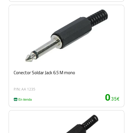
Conector Soldar Jack 6.5 M mono
P/N: AA 1235
0
.35€
En tienda