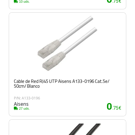
.75€
10 uds.
Cable de Red RJ45 UTP Aisens A133-0196 Cat.5e/
50cm/ Blanco
P/N: A133-0196
Aisens
0
.75€
27 uds.