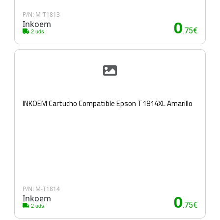
P/N: M-T1813
Inkoem
0
.75€
2 uds.
INKOEM Cartucho Compatible Epson T1814XL Amarillo
P/N: M-T1814
Inkoem
0
.75€
2 uds.