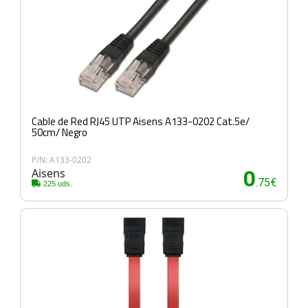
Cable de Red RJ45 UTP Aisens A133-0202 Cat.5e/
50cm/ Negro
P/N: A133-0202
Aisens
0
.75€
225 uds.