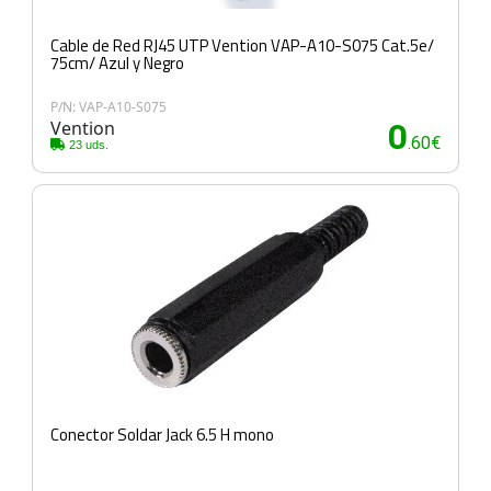
Cable de Red RJ45 UTP Vention VAP-A10-S075 Cat.5e/
75cm/ Azul y Negro
P/N: VAP-A10-S075
Vention
0
.60€
23 uds.
Conector Soldar Jack 6.5 H mono