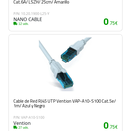
Cat.6A/ LSZH/ 25cm/ Amarillo
P/N: 10.20.1900-L25-Y
NANO CABLE
0
.75€
12 uds.
Cable de Red RJ45 UTP Vention VAP-A10-S100 Cat.5e/
1m/ Azul y Negro
P/N: VAP-A10-S100
Vention
0
.75€
27 uds.