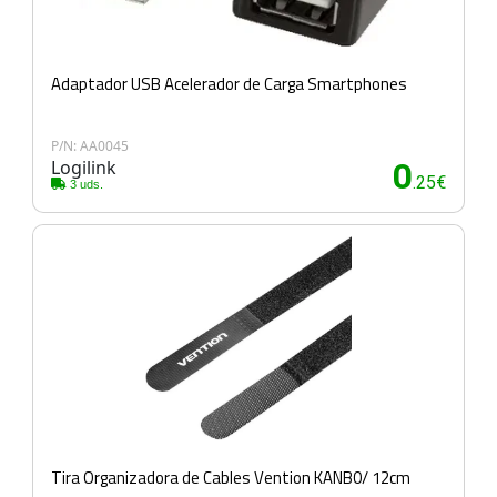
Adaptador USB Acelerador de Carga Smartphones
P/N: AA0045
Logilink
0
.25€
3 uds.
Tira Organizadora de Cables Vention KANB0/ 12cm