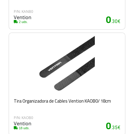
P/N: KANB0
Vention
0
.30€
2 uds.
Tira Organizadora de Cables Vention KAOB0/ 18cm
P/N: KAOB0
Vention
0
.35€
18 uds.