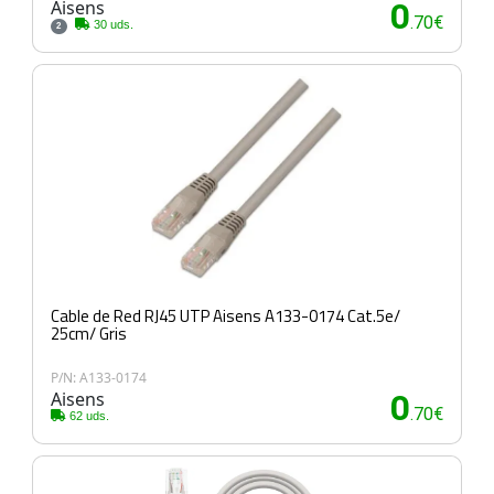
Aisens
0
.70€
30 uds.
2
Cable de Red RJ45 UTP Aisens A133-0174 Cat.5e/
25cm/ Gris
P/N: A133-0174
Aisens
0
.70€
62 uds.