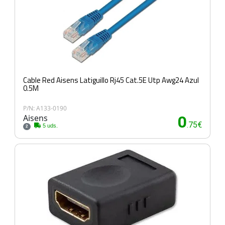
Cable Red Aisens Latiguillo Rj45 Cat.5E Utp Awg24 Azul
0.5M
P/N: A133-0190
Aisens
0
.75€
5 uds.
2