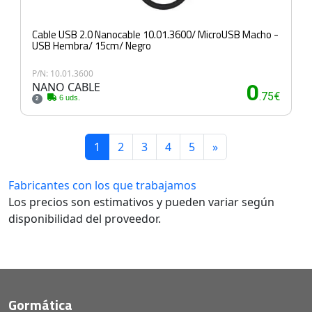
Cable USB 2.0 Nanocable 10.01.3600/ MicroUSB Macho -
USB Hembra/ 15cm/ Negro
P/N: 10.01.3600
NANO CABLE
0
.75€
6 uds.
2
1
2
3
4
5
»
Fabricantes con los que trabajamos
Los precios son estimativos y pueden variar según
disponibilidad del proveedor.
Gormática