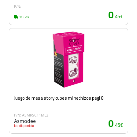
P/N:
0
.45€
11 uds.
Juego de mesa story cubes ml hechizos pegi 8
P/N: ASMRSC11ML2
Asmodee
0
.45€
No disponible