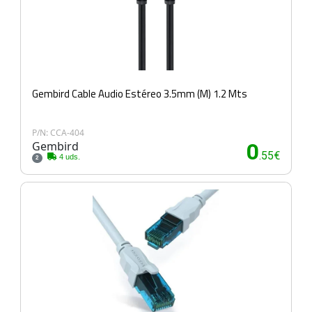
Gembird Cable Audio Estéreo 3.5mm (M) 1.2 Mts
P/N: CCA-404
Gembird
0
.55€
4 uds.
2