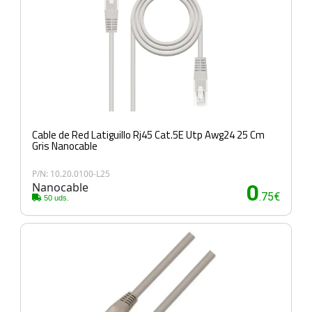
Cable de Red Latiguillo Rj45 Cat.5E Utp Awg24 25 Cm
Gris Nanocable
P/N: 10.20.0100-L25
Nanocable
0
.75€
50 uds.