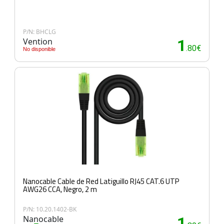
P/N: BHCLG
Vention
1
.80€
No disponible
Nanocable Cable de Red Latiguillo RJ45 CAT.6 UTP
AWG26 CCA, Negro, 2 m
P/N: 10.20.1402-BK
Nanocable
1