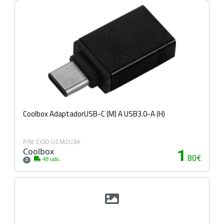
Coolbox AdaptadorUSB-C (M) A USB3.0-A (H)
P/N: COO-UCM2U3A
Coolbox
1
.80€
48 uds.
2