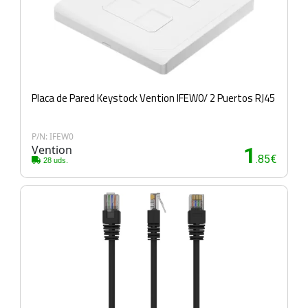
Placa de Pared Keystock Vention IFEW0/ 2 Puertos RJ45
P/N: IFEW0
Vention
1
.85€
28 uds.