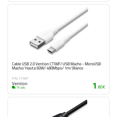
Cable USB 2.0 Vention CTIWF/ USB Macho - MicroUSB
Macho/ Hasta 60W/ 480Mbps/ 1m/ Blanco
P/N: CTIWF
Vention
1
.80€
75 uds.