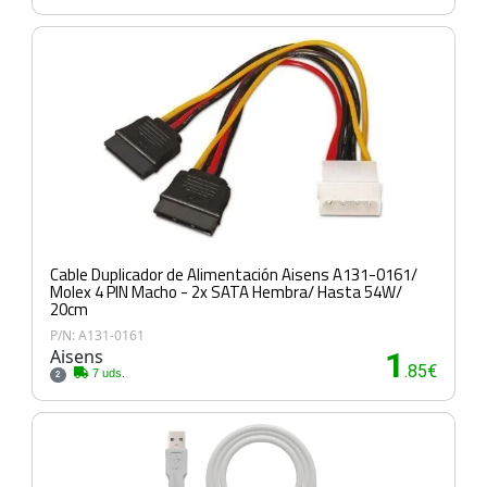
Cable Duplicador de Alimentación Aisens A131-0161/
Molex 4 PIN Macho - 2x SATA Hembra/ Hasta 54W/
20cm
P/N: A131-0161
Aisens
1
.85€
7 uds.
2