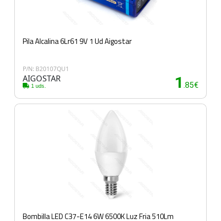
Pila Alcalina 6Lr61 9V 1 Ud Aigostar
P/N: B20107QU1
AIGOSTAR
1
.85€
1 uds.
Bombilla LED C37-E14 6W 6500K Luz Fria 510Lm