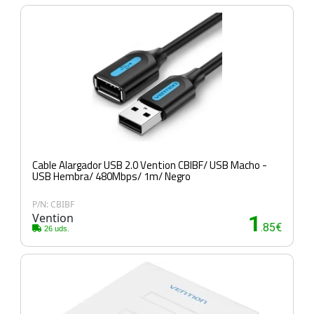
Cable Alargador USB 2.0 Vention CBIBF/ USB Macho -
USB Hembra/ 480Mbps/ 1m/ Negro
P/N: CBIBF
Vention
1
.85€
26 uds.