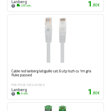
Lanberg
1
.80€
100 uds.
2
Cable red lanberg latiguillo cat.6 utp lszh cu 1m gris
fluke passed
P/N: PCU6-10CU-0100-S
Lanberg
1
.80€
6 uds.
2