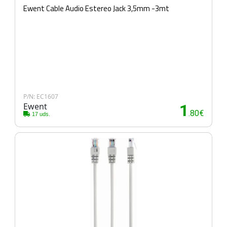
Ewent Cable Audio Estereo Jack 3,5mm -3mt
P/N: EC1607
Ewent
1
.80€
17 uds.