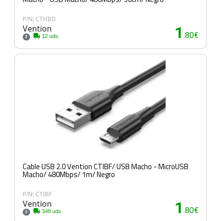
P/N: CTHBD
Vention
1
.80€
12 uds.
2
Cable USB 2.0 Vention CTIBF/ USB Macho - MicroUSB
Macho/ 480Mbps/ 1m/ Negro
P/N: CTIBF
Vention
1
.80€
348 uds.
2