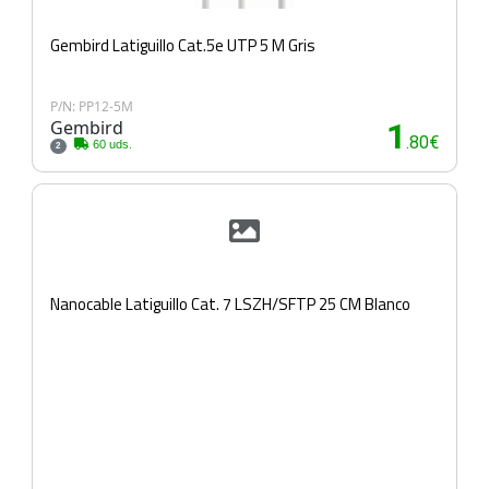
Gembird Latiguillo Cat.5e UTP 5 M Gris
P/N: PP12-5M
Gembird
1
.80€
60 uds.
2
Nanocable Latiguillo Cat. 7 LSZH/SFTP 25 CM Blanco