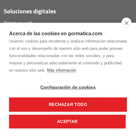
Soluciones digitales
Páginas web
Tiendas online
Acerca de las cookies en gormatica.com
Carta QR restaurantes
Usamos cookies para recolectar y analizar información relacionada
con el uso y desempeño de nuestro sitio web para poder proveer
funcionalidades relacionadas con las redes sociales, y para
mejorar y personalizar adecuadamente el contenido y publicidad
975.368.262
en nuestro sitio web.
Más información
Aviso Legal
Política de privacidad
Política de
Cookies
Configuración de cookies
Gormaz Informática S.L.
C/ Soria, 2 - El Burgo de Osma (Soria)
RECHAZAR TODO
¡Síguenos en nuestras redes!
ACEPTAR