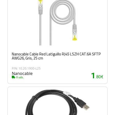
Nanocable Cable Red Latiguillo RJ45 LSZH CAT.6A SFTP
AWG26, Gris, 25 cm
P/N: 10.20.1900-L25
Nanocable
1
.80€
8 uds.