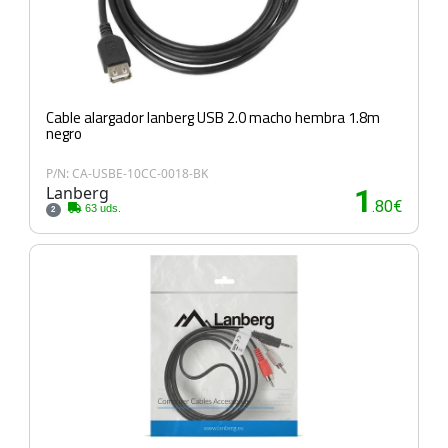
Cable alargador lanberg USB 2.0 macho hembra 1.8m
negro
P/N: CA-USBE-10CC-0018-BK
Lanberg
1
.80€
63 uds.
2