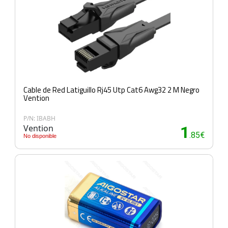
Cable de Red Latiguillo Rj45 Utp Cat6 Awg32 2 M Negro
Vention
P/N: IBABH
Vention
1
.85€
No disponible