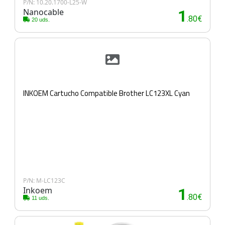
P/N: 10.20.1700-L25-W
Nanocable
1
.80€
20 uds.
INKOEM Cartucho Compatible Brother LC123XL Cyan
P/N: M-LC123C
Inkoem
1
.80€
11 uds.