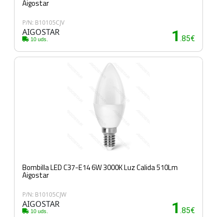
Aigostar
P/N: B10105CJV
AIGOSTAR
1
.85€
10 uds.
Bombilla LED C37-E14 6W 3000K Luz Calida 510Lm
Aigostar
P/N: B10105CJW
AIGOSTAR
1
.85€
10 uds.