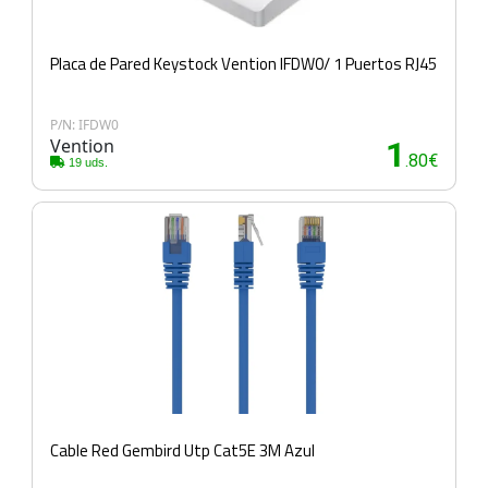
Placa de Pared Keystock Vention IFDW0/ 1 Puertos RJ45
P/N: IFDW0
Vention
1
.80€
19 uds.
Cable Red Gembird Utp Cat5E 3M Azul