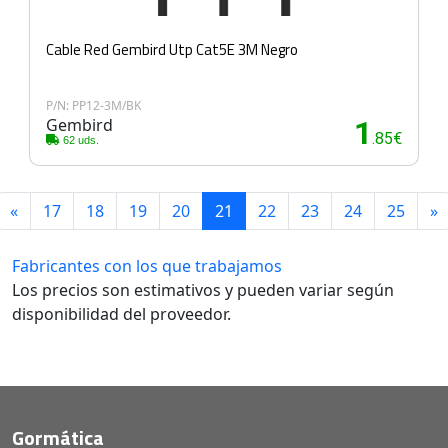
Cable Red Gembird Utp Cat5E 3M Negro
P/N: PP12-3M/BK
Gembird
1
.85€
62 uds.
«
17
18
19
20
21
22
23
24
25
»
Fabricantes con los que trabajamos
Los precios son estimativos y pueden variar según
disponibilidad del proveedor.
Gormática