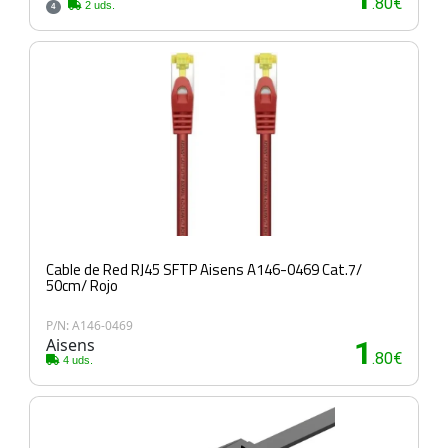
.80€
2 uds.
4
Cable de Red RJ45 SFTP Aisens A146-0469 Cat.7/
50cm/ Rojo
P/N: A146-0469
Aisens
1
.80€
4 uds.