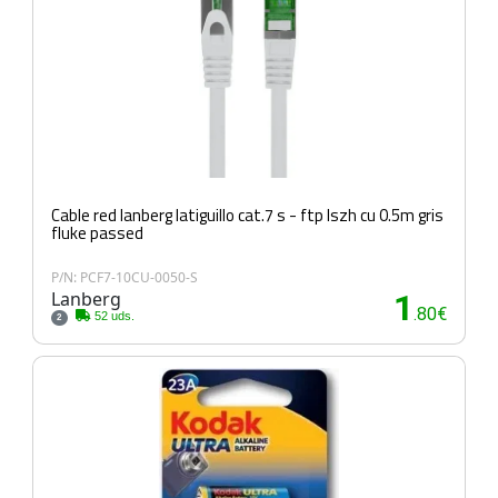
Cable red lanberg latiguillo cat.7 s - ftp lszh cu 0.5m gris
fluke passed
P/N: PCF7-10CU-0050-S
Lanberg
1
.80€
52 uds.
2