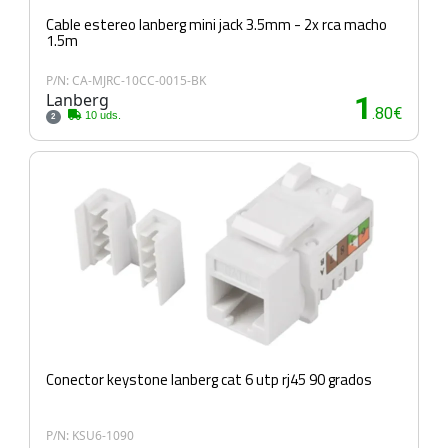
Cable estereo lanberg mini jack 3.5mm - 2x rca macho
1.5m
P/N: CA-MJRC-10CC-0015-BK
Lanberg
1
.80€
10 uds.
2
Conector keystone lanberg cat 6 utp rj45 90 grados
P/N: KSU6-1090