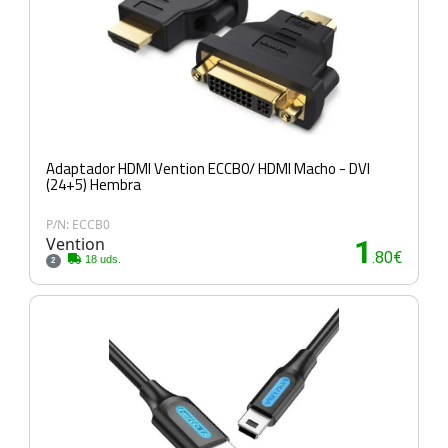
Adaptador HDMI Vention ECCB0/ HDMI Macho - DVI
(24+5) Hembra
P/N: ECCB0
Vention
1
.80€
18 uds.
2