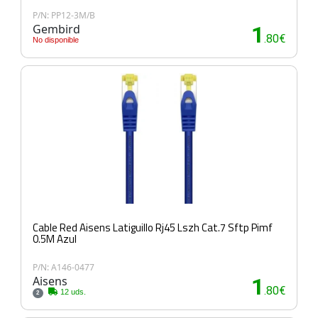
P/N: PP12-3M/B
Gembird
1
.80€
No disponible
Cable Red Aisens Latiguillo Rj45 Lszh Cat.7 Sftp Pimf
0.5M Azul
P/N: A146-0477
Aisens
1
.80€
12 uds.
2