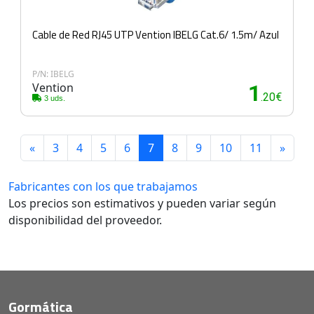
Cable de Red RJ45 UTP Vention IBELG Cat.6/ 1.5m/ Azul
P/N: IBELG
Vention
1
.20€
3 uds.
«
3
4
5
6
7
8
9
10
11
»
Fabricantes con los que trabajamos
Los precios son estimativos y pueden variar según
disponibilidad del proveedor.
Gormática