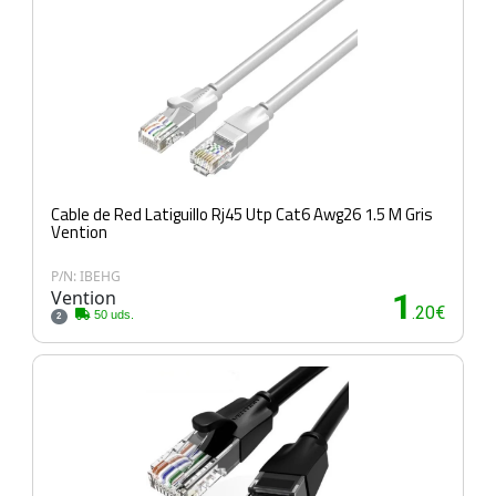
Cable de Red Latiguillo Rj45 Utp Cat6 Awg26 1.5 M Gris
Vention
P/N: IBEHG
Vention
1
.20€
50 uds.
2