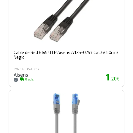
Cable de Red RJ45 UTP Aisens A135-0257 Cat.6/ 50cm/
Negro
P/N: A135-0257
Aisens
1
.20€
8 uds.
2