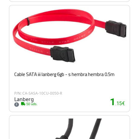
Cable SATA iii lanberg 6gb - s hembra hembra 0.5m
P/N: CA-SASA-10CU-0050-R
Lanberg
1
.15€
50 uds.
2