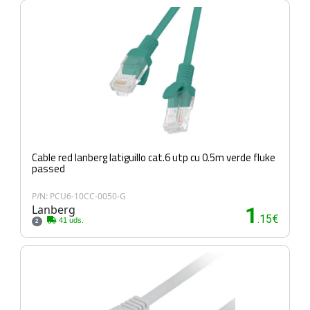
Cable red lanberg latiguillo cat.6 utp cu 0.5m verde fluke
passed
P/N: PCU6-10CC-0050-G
Lanberg
1
.15€
41 uds.
2