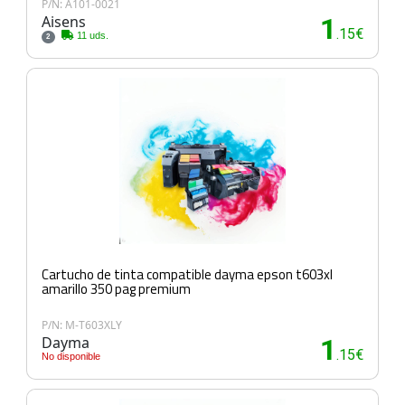
P/N: A101-0021
Aisens
1
.15€
11 uds.
2
Cartucho de tinta compatible dayma epson t603xl
amarillo 350 pag premium
P/N: M-T603XLY
Dayma
1
.15€
No disponible