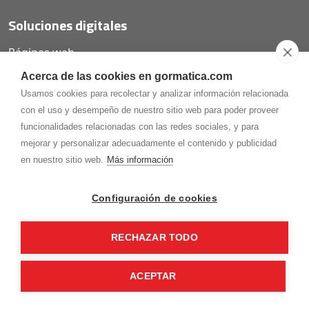
Soluciones digitales
Páginas web
Tiendas online
Acerca de las cookies en gormatica.com
Carta QR restaurantes
Usamos cookies para recolectar y analizar información relacionada
con el uso y desempeño de nuestro sitio web para poder proveer
funcionalidades relacionadas con las redes sociales, y para
mejorar y personalizar adecuadamente el contenido y publicidad
975.368.262
en nuestro sitio web.
Más información
Aviso Legal
Política de privacidad
Política de
Cookies
Configuración de cookies
Gormaz Informática S.L.
C/ Soria, 2 - El Burgo de Osma (Soria)
RECHAZAR TODO
¡Síguenos en nuestras redes!
ACEPTAR