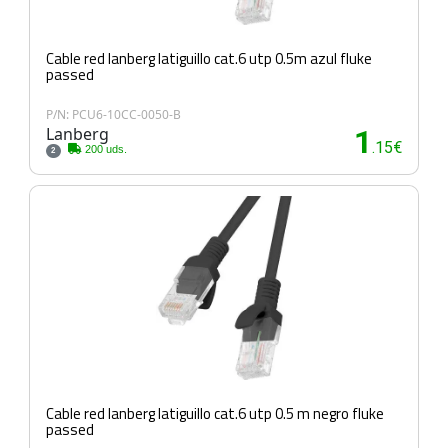
Cable red lanberg latiguillo cat.6 utp 0.5m azul fluke
passed
P/N: PCU6-10CC-0050-B
Lanberg
1
.15€
200 uds.
2
Cable red lanberg latiguillo cat.6 utp 0.5 m negro fluke
passed