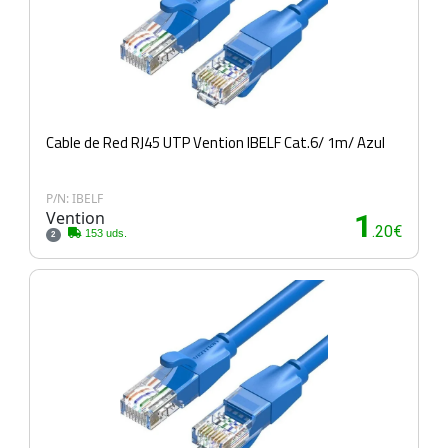
Cable de Red RJ45 UTP Vention IBELF Cat.6/ 1m/ Azul
P/N: IBELF
Vention
1
.20€
153 uds.
2