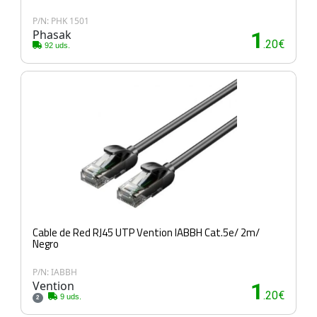
P/N: PHK 1501
Phasak
1
.20€
92 uds.
Cable de Red RJ45 UTP Vention IABBH Cat.5e/ 2m/
Negro
P/N: IABBH
Vention
1
.20€
9 uds.
2