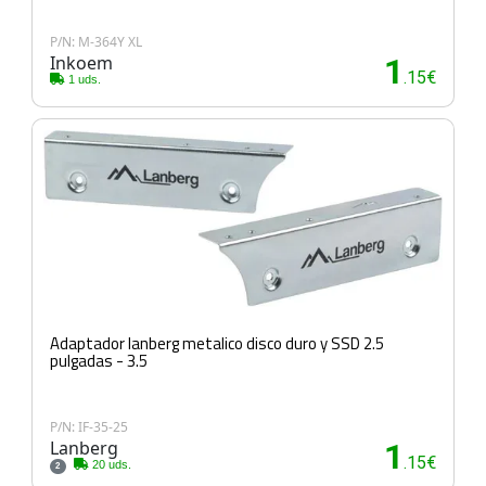
P/N: M-364Y XL
Inkoem
1
.15€
1 uds.
Adaptador lanberg metalico disco duro y SSD 2.5
pulgadas - 3.5
P/N: IF-35-25
Lanberg
1
.15€
20 uds.
2