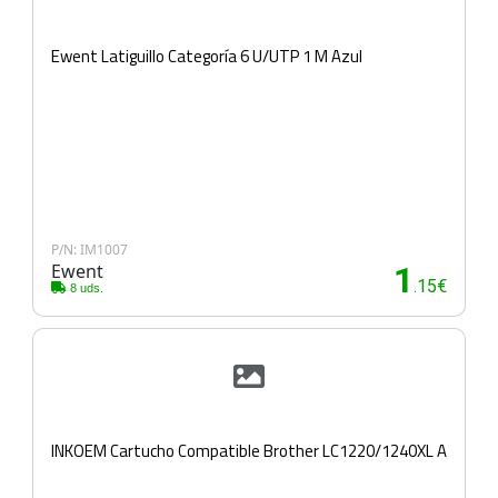
Ewent Latiguillo Categoría 6 U/UTP 1 M Azul
P/N: IM1007
Ewent
1
.15€
8 uds.
INKOEM Cartucho Compatible Brother LC1220/1240XL A