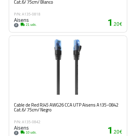
Cat.6/ 75cm/ Blanco
P/N: A135-0818
Aisens
1
.20€
21 uds.
2
Cable de Red RJ45 AWG26 CCA UTP Aisens A135-0842
Cat.6/ 75cm/ Negro
P/N: A135-0842
Aisens
1
.20€
10 uds.
2