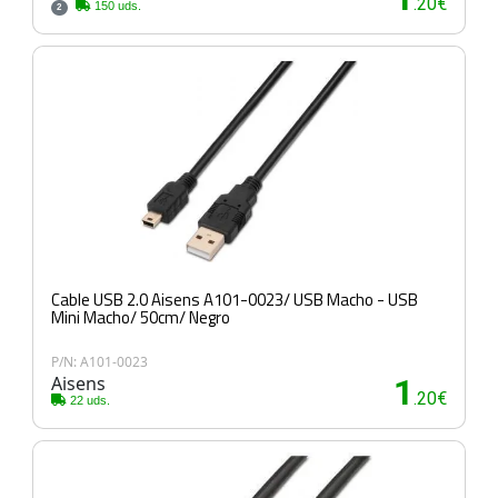
.20€
150 uds.
2
Cable USB 2.0 Aisens A101-0023/ USB Macho - USB
Mini Macho/ 50cm/ Negro
P/N: A101-0023
Aisens
1
.20€
22 uds.