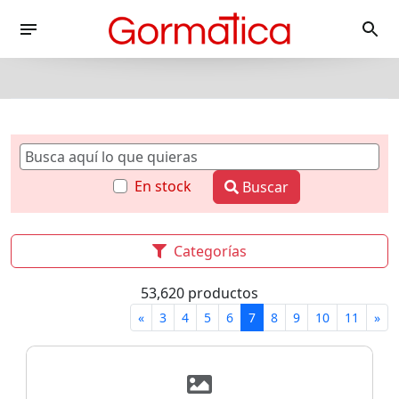
En stock
Buscar
Categorías
53,620 productos
«
3
4
5
6
7
8
9
10
11
»