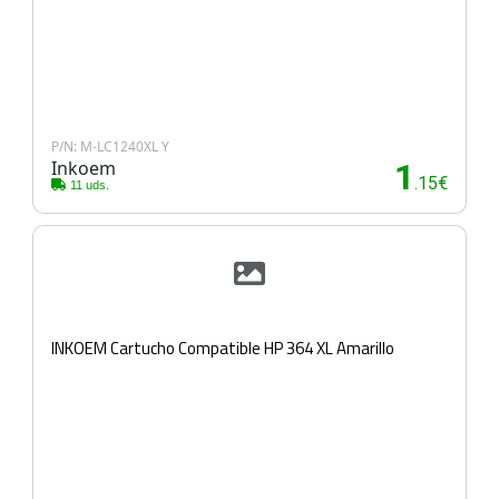
P/N: M-LC1240XL Y
Inkoem
1
.15€
11 uds.
INKOEM Cartucho Compatible HP 364 XL Amarillo