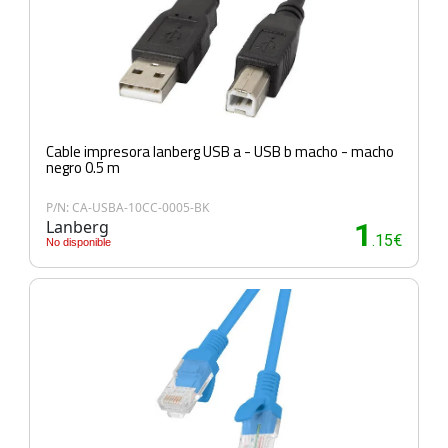
Cable impresora lanberg USB a - USB b macho - macho
negro 0.5 m
P/N: CA-USBA-10CC-0005-BK
Lanberg
1
.15€
No disponible