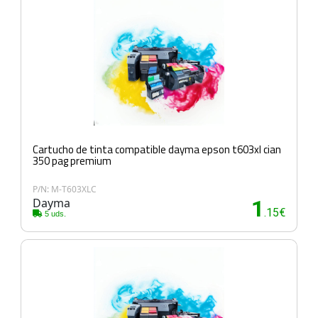
Cartucho de tinta compatible dayma epson t603xl cian
350 pag premium
P/N: M-T603XLC
Dayma
1
.15€
5 uds.