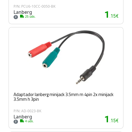
P/N: PCU6-10CC-0050-BK
Lanberg
1
.15€
25 uds.
2
Adaptador lanberg minijack 3.5mm m 4pin 2x minijack
3.5mm h 3pin
P/N: AD-0023-BK
Lanberg
1
.15€
4 uds.
2