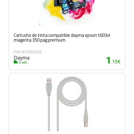
Cartucho de tinta compatible dayma epson t603xl
magenta 350 pag premium
P/N: M-T603XLM
Dayma
1
.15€
5 uds.