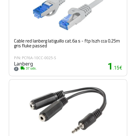
Cable red lanberg latiguillo cat.6a s - ftp lszh cca 0.25m
gris fluke passed
P/N: PCF6A-10CC-0025-S
Lanberg
1
.15€
37 uds.
2