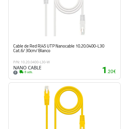
Cable de Red RJ45 UTP Nanocable 10.20.0400-L30
Cat.6/ 30cm/ Blanco
P/N: 10.20.0400-L30-W
NANO CABLE
1
.20€
8 uds.
2