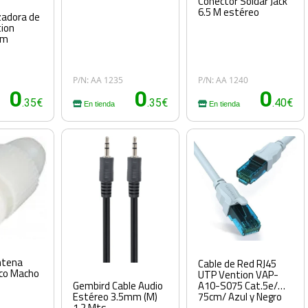
Conector Soldar Jack
6.5 M estéreo
zadora de
tion
cm
P/N: AA 1235
P/N: AA 1240
0
0
0
.35€
.35€
.40€
En tienda
En tienda
ntena
Cable de Red RJ45
nco Macho
UTP Vention VAP-
A10-S075 Cat.5e/
Gembird Cable Audio
75cm/ Azul y Negro
Estéreo 3.5mm (M)
1.2 Mts