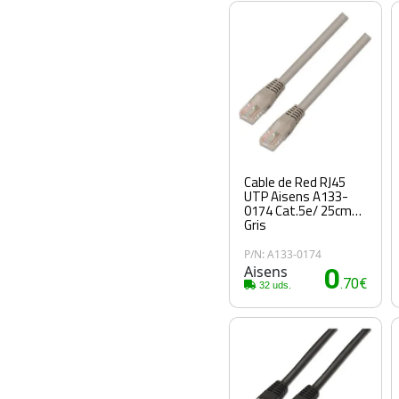
Cable de Red RJ45
UTP Aisens A133-
0174 Cat.5e/ 25cm/
Gris
P/N: A133-0174
Aisens
0
.70€
32 uds.