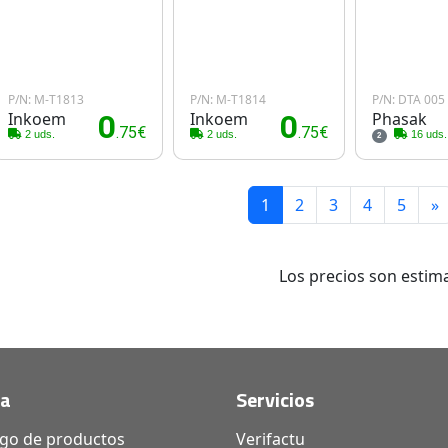
P/N: M-T1813
P/N: M-T1814
P/N: DTA 005
Inkoem
0
Inkoem
0
Phasak
.75€
.75€
2 uds.
2 uds.
16 uds.
2
1
2
3
4
5
»
Los precios son estima
da
Servicios
ogo de productos
Verifactu