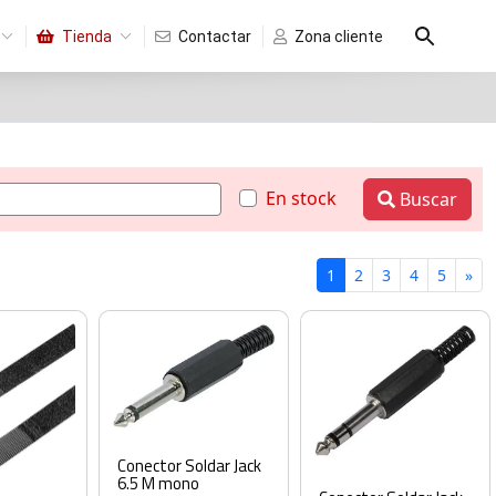
Tienda
Contactar
Zona cliente
En stock
Buscar
1
2
3
4
5
»
Conector Soldar Jack
6.5 M mono