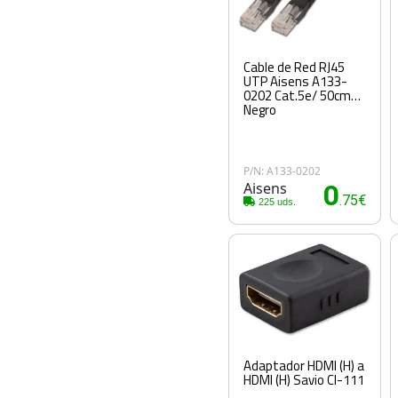
Cable de Red RJ45
UTP Aisens A133-
0202 Cat.5e/ 50cm/
Negro
P/N: A133-0202
Aisens
0
.75€
225 uds.
Adaptador HDMI (H) a
HDMI (H) Savio Cl-111