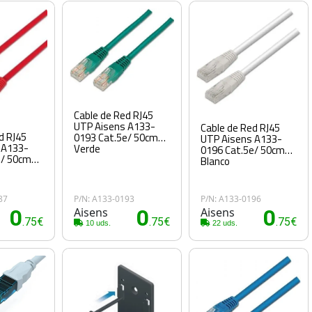
Cable de Red RJ45
UTP Aisens A133-
Cable de Red RJ45
d RJ45
0193 Cat.5e/ 50cm/
UTP Aisens A133-
 A133-
Verde
0196 Cat.5e/ 50cm/
e/ 50cm/
Blanco
87
P/N: A133-0193
P/N: A133-0196
0
Aisens
0
Aisens
0
.75€
.75€
.75€
10 uds.
22 uds.