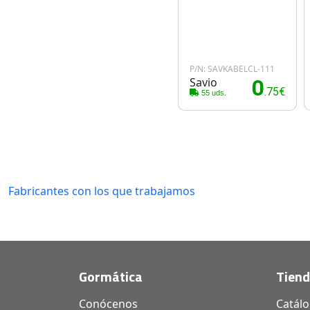
P/N: SAVKABELCL-111
Savio
0
.75€
55 uds.
Fabricantes con los que trabajamos
Gormática
Tien
Conócenos
Catál