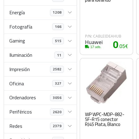
Energía
1208
Fotografía
166
P/N: CABLEIDEAHUB
Gaming
515
Huawei
0
.05€
17 uds.
Iluminación
11
Impresión
2582
Oficina
327
Ordenadores
3056
Periféricos
2620
WP WPC-MDP-882-
5F-R15 conector
RJ45 Plata, Blanco
Redes
2379