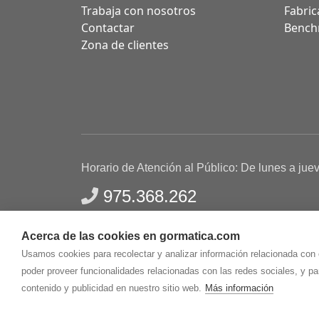
Trabaja con nosotros
Fabric
Contactar
Bench
Zona de clientes
Horario de Atención al Público: De lunes a jue
975.368.262
Aviso Legal
Política de privacidad
Polític
Acerca de las cookies en gormatica.com
Gormaz Informática S.L.
C/ Soria, 2 - El Burgo de
Usamos cookies para recolectar y analizar información relacionada con
poder proveer funcionalidades relacionadas con las redes sociales, y p
contenido y publicidad en nuestro sitio web.
Más información