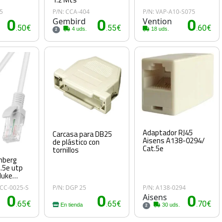
5
P/N: CCA-404
P/N: VAP-A10-S075
0
Gembird
0
Vention
0
.50€
.55€
.60€
4 uds.
18 uds.
2
Adaptador RJ45
Carcasa para DB25
Aisens A138-0294/
de plástico con
Cat.5e
tornillos
anberg
t.5e utp
luke
0CC-0025-S
P/N: DGP 25
P/N: A138-0294
0
0
Aisens
0
.65€
.65€
.70€
En tienda
30 uds.
2