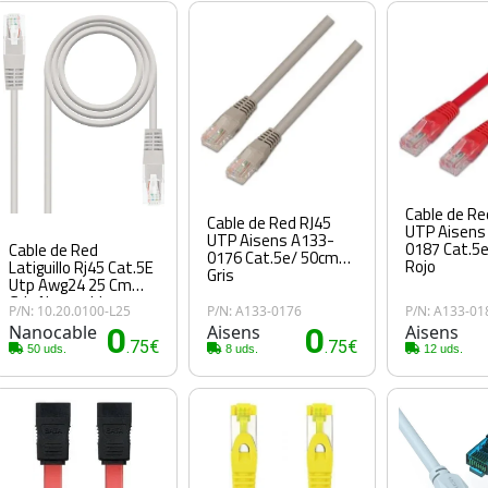
Cable de Re
Cable de Red RJ45
UTP Aisens
UTP Aisens A133-
0187 Cat.5
Cable de Red
0176 Cat.5e/ 50cm/
Rojo
Latiguillo Rj45 Cat.5E
Gris
Utp Awg24 25 Cm
Gris Nanocable
P/N: 10.20.0100-L25
P/N: A133-0176
P/N: A133-01
Nanocable
0
Aisens
0
Aisens
.75€
.75€
50 uds.
8 uds.
12 uds.