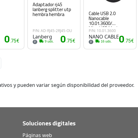
Adaptador rj45
lanberg splitter utp
Cable USB 2.0
hembra hembra
Nanocable
10.01.3600/
MicroUSB Macho -
P/N: AD-RJ45-2RJ45-OU
P/N: 10.01.3600
USB Hembra/ 15cm/
0
Lanberg
0
NANO CABLE
0
Negro
.75€
.75€
.75€
9 uds.
16 uds.
2
2
tivos y pueden variar según disponibilidad del proveedor.
Soluciones digitales
Páginas web