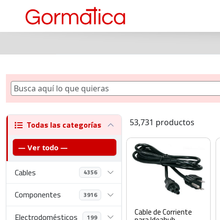
53,731 productos
Todas las categorías
— Ver todo —
Cables
4356
Componentes
3916
Cable de Corriente
Electrodomésticos
199
para Ideahub