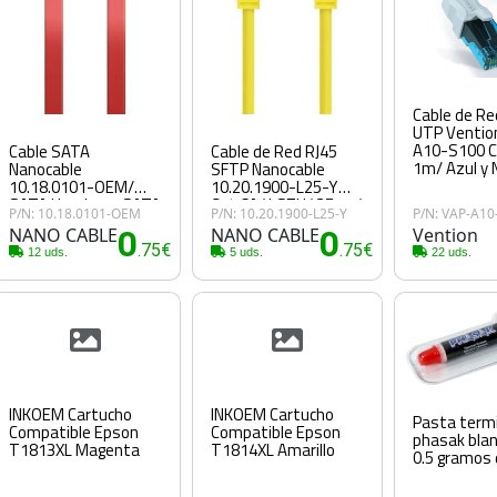
Cable de Re
UTP Ventio
A10-S100 C
Cable SATA
Cable de Red RJ45
1m/ Azul y 
Nanocable
SFTP Nanocable
10.18.0101-OEM/
10.20.1900-L25-Y
SATA Hembra - SATA
Cat.6A/ LSZH/ 25cm/
P/N: 10.18.0101-OEM
P/N: 10.20.1900-L25-Y
P/N: VAP-A10
Hembra/ 50cm/ Rojo
Amarillo
NANO CABLE
0
NANO CABLE
0
Vention
.75€
.75€
12 uds.
5 uds.
22 uds.
INKOEM Cartucho
INKOEM Cartucho
Pasta term
Compatible Epson
Compatible Epson
phasak blan
T1813XL Magenta
T1814XL Amarillo
0.5 gramos 