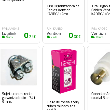
Tira Organizadora de
Tira Organi
Cables Vention
Cables Ven
KANB0/ 12cm
KAOB0/ 18
P/N: AA0045
P/N: KANB0
P/N: KAOB0
Logilink
0
Vention
0
Vention
.25€
.30€
3 uds.
2 uds.
18 uds.
Sujeta cables recto
Conector A
galvanizado din - 741
coaxial Bla
3 mm.
Juego de mesa story
cubes ml hechizos
pegi 8