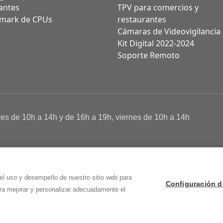
antes
TPV para comercios y
mark de CPUs
restaurantes
Cámaras de Videovigilancia
Kit Digital 2022-2024
Soporte Remoto
ves de 10h a 14h y de 16h a 19h, viernes de 10h a 14h
a de Cookies
 Osma (Soria)
 el uso y desempeño de nuestro sitio web para
Configuración d
ara mejorar y personalizar adecuadamente el