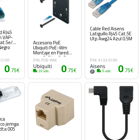
Cable Red Aisens
d RJ45
Latiguillo Rj45 Cat.5E
n VAP-
Utp Awg24 Azul 0.5M
at.5e/
Accesorio PoE
Negro
Ubiquiti PoE-Wm
Montaje en Pared
para PoE Isp PoE
-S100
P/N: POE-WM
P/N: A133-0190
Injectors
0
Ubiquiti
0
Aisens
0
.75€
.75€
.75€
10 uds.
5 uds.
2
ica
co jeringa
dta 005