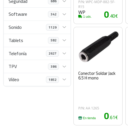
Seguridad
686
P/N: WPC-MDP-882-5F-
R15
WP
0
Software
342
.40€
1 uds.
Sonido
1129
Tablets
582
Telefonía
2627
TPV
386
Conector Soldar Jack
6.5 H mono
Vídeo
1852
P/N: AA 1265
0
.61€
En tienda