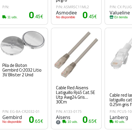
P/N:
P/N: ASMRSC11ML2
P/N: CX PLUG
0
Asmodee
0
Valueline
.45€
.45€
11 uds.
No disponible
En tienda
Pila de Boton
Gembird Cr2032 Litio
3V Blister 2 Unid
Cable Red Aisens
Latiguillo Rj45 Cat.5E
Cable red l
Utp Awg24 Gris
latiguillo ca
30Cm
0.25m gris f
passed
P/N: EG-BA-CR2032-01
P/N: A133-0175
P/N: PCU5-1
Gembird
0
Aisens
0
Lanberg
.65€
.65€
No disponible
10 uds.
40 uds.
2