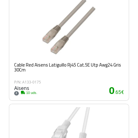
Cable Red Aisens Latiguillo Rj45 Cat.5E Utp Awg24 Gris
30Cm
P/N: A133-0175
Aisens
0
.65€
10 uds.
2