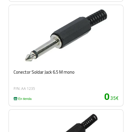
Conector Soldar Jack 6.5 M mono
P/N: AA 1235
0
.35€
En tienda