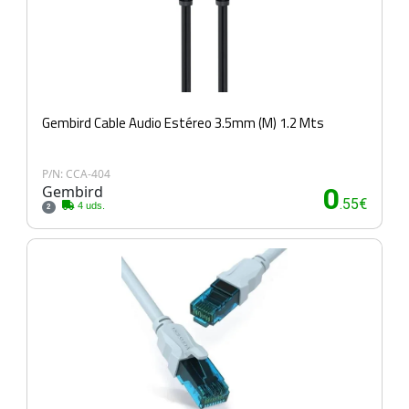
Gembird Cable Audio Estéreo 3.5mm (M) 1.2 Mts
P/N: CCA-404
Gembird
0
.55€
4 uds.
2