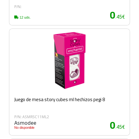
P/N:
0
.45€
12 uds.
Juego de mesa story cubes ml hechizos pegi 8
P/N: ASMRSC11ML2
Asmodee
0
.45€
No disponible