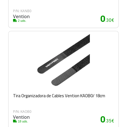
P/N: KANB0
Vention
0
.30€
2 uds.
Tira Organizadora de Cables Vention KAOB0/ 18cm
P/N: KAOB0
Vention
0
.35€
18 uds.