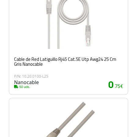
Cable de Red Latiguillo Rj45 Cat.5E Utp Awg24 25 Cm
Gris Nanocable
P/N: 10.20.0100-L25
Nanocable
0
.75€
50 uds.