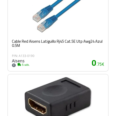
Cable Red Aisens Latiguillo Rj45 Cat.5E Utp Awg24 Azul
0.5M
P/N: A133-0190
Aisens
0
.75€
5 uds.
2