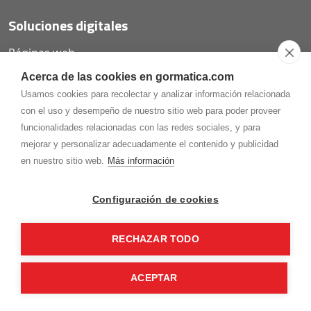
Soluciones digitales
Páginas web
Tiendas online
Acerca de las cookies en gormatica.com
Carta QR restaurantes
Usamos cookies para recolectar y analizar información relacionada
con el uso y desempeño de nuestro sitio web para poder proveer
funcionalidades relacionadas con las redes sociales, y para
mejorar y personalizar adecuadamente el contenido y publicidad
975.368.262
en nuestro sitio web.
Más información
Aviso Legal
Política de privacidad
Política de
Cookies
Configuración de cookies
Gormaz Informática S.L.
C/ Soria, 2 - El Burgo de Osma (Soria)
RECHAZAR TODO
¡Síguenos en nuestras redes!
ACEPTAR