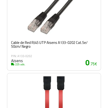
Cable de Red RJ45 UTP Aisens A133-0202 Cat.5e/
50cm/ Negro
P/N: A133-0202
Aisens
0
.75€
225 uds.