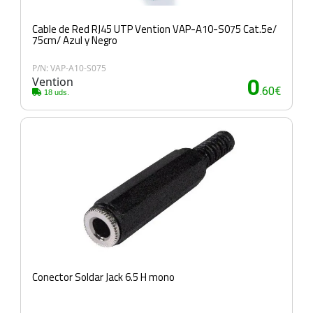
Cable de Red RJ45 UTP Vention VAP-A10-S075 Cat.5e/
75cm/ Azul y Negro
P/N: VAP-A10-S075
Vention
0
.60€
18 uds.
Conector Soldar Jack 6.5 H mono