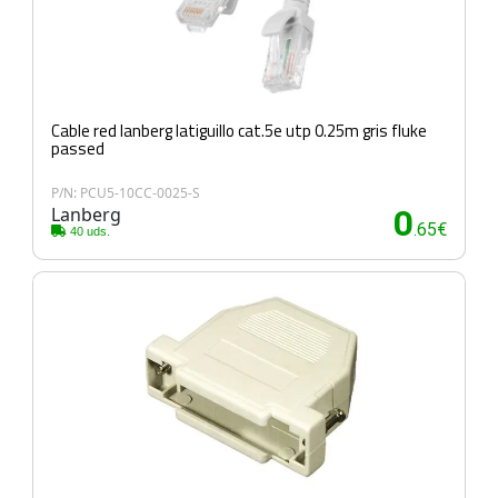
Cable red lanberg latiguillo cat.5e utp 0.25m gris fluke
passed
P/N: PCU5-10CC-0025-S
Lanberg
0
.65€
40 uds.