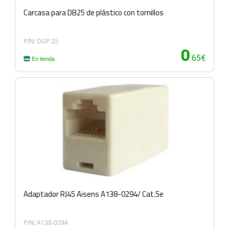
Carcasa para DB25 de plástico con tornillos
P/N: DGP 25
0
.65€
En tienda
Adaptador RJ45 Aisens A138-0294/ Cat.5e
P/N: A138-0294