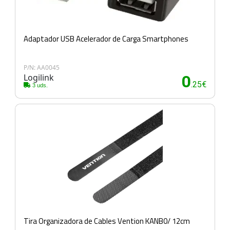
Adaptador USB Acelerador de Carga Smartphones
P/N: AA0045
Logilink
0
.25€
3 uds.
Tira Organizadora de Cables Vention KANB0/ 12cm