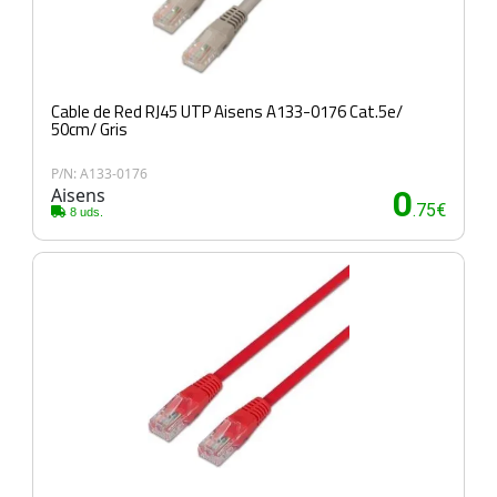
Cable de Red RJ45 UTP Aisens A133-0176 Cat.5e/
50cm/ Gris
P/N: A133-0176
Aisens
0
.75€
8 uds.