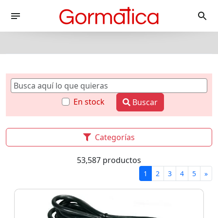
En stock
Buscar
Categorías
53,587 productos
1
2
3
4
5
»