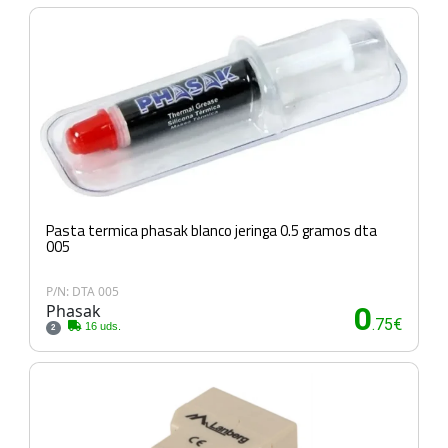
Pasta termica phasak blanco jeringa 0.5 gramos dta
005
P/N: DTA 005
Phasak
0
.75€
16 uds.
2