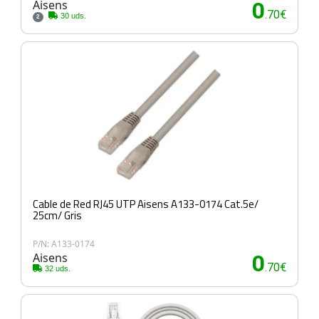
Aisens
0
.70€
30 uds.
2
Cable de Red RJ45 UTP Aisens A133-0174 Cat.5e/
25cm/ Gris
P/N: A133-0174
Aisens
0
.70€
32 uds.