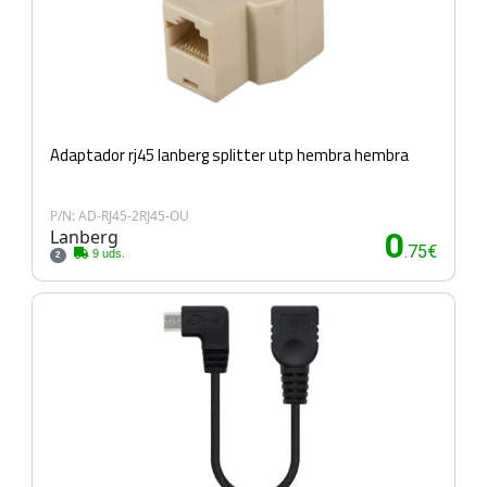
Adaptador rj45 lanberg splitter utp hembra hembra
P/N: AD-RJ45-2RJ45-OU
Lanberg
0
.75€
9 uds.
2