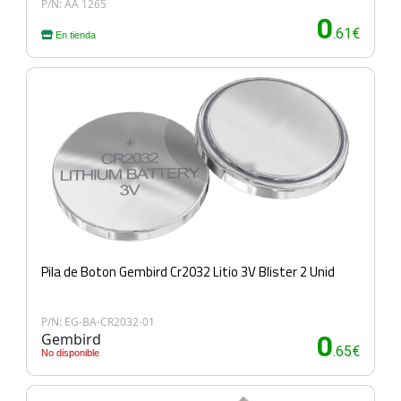
P/N: AA 1265
0
.61€
En tienda
Pila de Boton Gembird Cr2032 Litio 3V Blister 2 Unid
P/N: EG-BA-CR2032-01
Gembird
0
.65€
No disponible