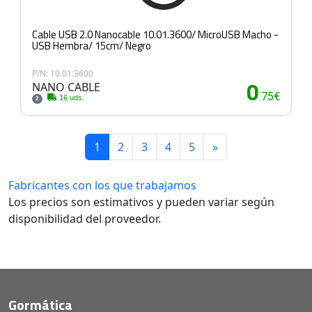
Cable USB 2.0 Nanocable 10.01.3600/ MicroUSB Macho -
USB Hembra/ 15cm/ Negro
P/N: 10.01.3600
NANO CABLE
0
.75€
16 uds.
2
1
2
3
4
5
»
Fabricantes con los que trabajamos
Los precios son estimativos y pueden variar según
disponibilidad del proveedor.
Gormática