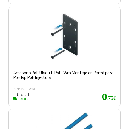
Accesorio PoE Ubiquiti PoE-Wm Montaje en Pared para
PoE Isp PoE Injectors
P/N: POE-WM
Ubiquiti
0
.75€
10 uds.