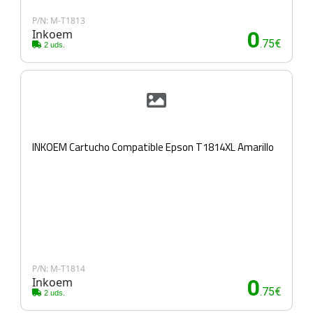
P/N: M-T1813
Inkoem
0
.75€
2 uds.
INKOEM Cartucho Compatible Epson T1814XL Amarillo
P/N: M-T1814
Inkoem
0
.75€
2 uds.