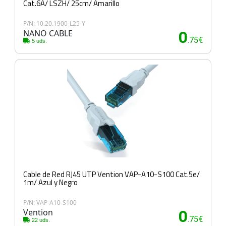
Cat.6A/ LSZH/ 25cm/ Amarillo
P/N: 10.20.1900-L25-Y
NANO CABLE
0
.75€
5 uds.
Cable de Red RJ45 UTP Vention VAP-A10-S100 Cat.5e/
1m/ Azul y Negro
P/N: VAP-A10-S100
Vention
0
.75€
22 uds.