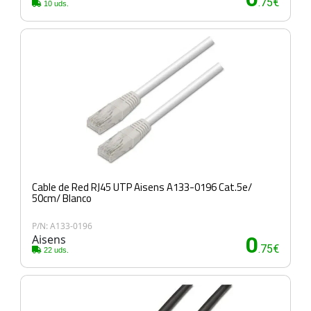
.75€
10 uds.
Cable de Red RJ45 UTP Aisens A133-0196 Cat.5e/
50cm/ Blanco
P/N: A133-0196
Aisens
0
.75€
22 uds.