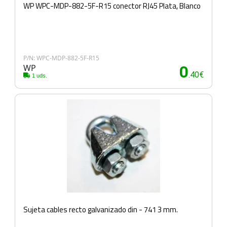
WP WPC-MDP-882-5F-R15 conector RJ45 Plata, Blanco
P/N: WPC-MDP-882-5F-R15
WP
0
.40€
1 uds.
Sujeta cables recto galvanizado din - 741 3 mm.