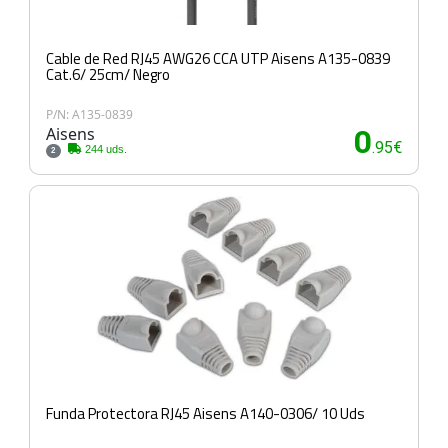
Cable de Red RJ45 AWG26 CCA UTP Aisens A135-0839
Cat.6/ 25cm/ Negro
P/N: A135-0839
Aisens
0
.95€
244 uds.
2
Funda Protectora RJ45 Aisens A140-0306/ 10 Uds