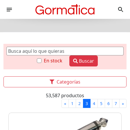
En stock
Buscar
Categorías
53,587 productos
«
1
2
3
4
5
6
7
»