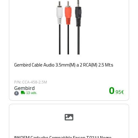
Gembird Cable Audio 3.5mm(M) a 2 RCA(M) 2.5 Mts
P/N: CCA-458-2.5M
Gembird
0
.95€
13 uds.
2
INKOEM Cartucho Compatible Epson T0711 Negro