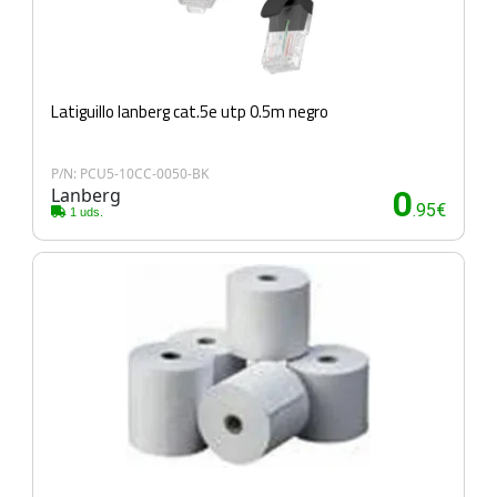
Latiguillo lanberg cat.5e utp 0.5m negro
P/N: PCU5-10CC-0050-BK
Lanberg
0
.95€
1 uds.