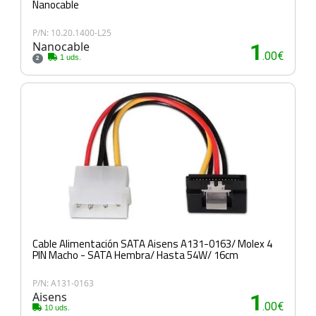
Nanocable
P/N: 10.20.1400-L25
Nanocable
1
.00€
1 uds.
2
Cable Alimentación SATA Aisens A131-0163/ Molex 4
PIN Macho - SATA Hembra/ Hasta 54W/ 16cm
P/N: A131-0163
Aisens
1
.00€
10 uds.