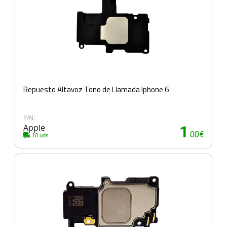
Repuesto Altavoz Tono de Llamada Iphone 6
P/N:
Apple
1
.00€
10 uds.