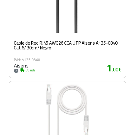
Cable de Red RJ45 AWG26 CCA UTP Aisens A135-0840
Cat.6/ 30cm/ Negro
P/N: A135-0840
Aisens
1
.00€
63 uds.
3