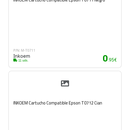
P/N: M-T0711
Inkoem
0
.95€
11 uds.
INKOEM Cartucho Compatible Epson T0712 Cian