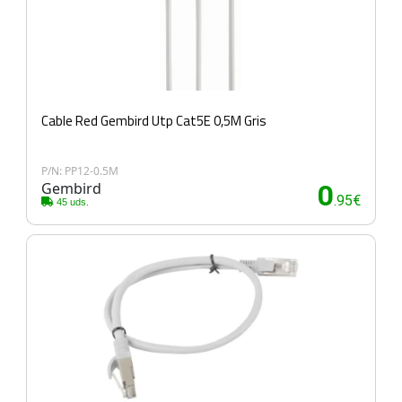
Cable Red Gembird Utp Cat5E 0,5M Gris
P/N: PP12-0.5M
Gembird
0
.95€
45 uds.