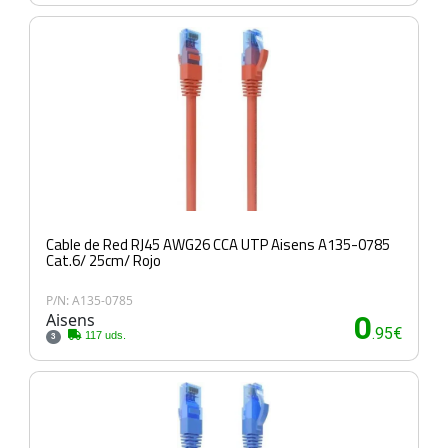
Cable de Red RJ45 AWG26 CCA UTP Aisens A135-0785
Cat.6/ 25cm/ Rojo
P/N: A135-0785
Aisens
0
.95€
117 uds.
3