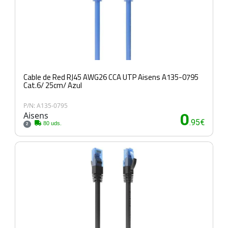
Cable de Red RJ45 AWG26 CCA UTP Aisens A135-0795
Cat.6/ 25cm/ Azul
P/N: A135-0795
Aisens
0
.95€
80 uds.
2