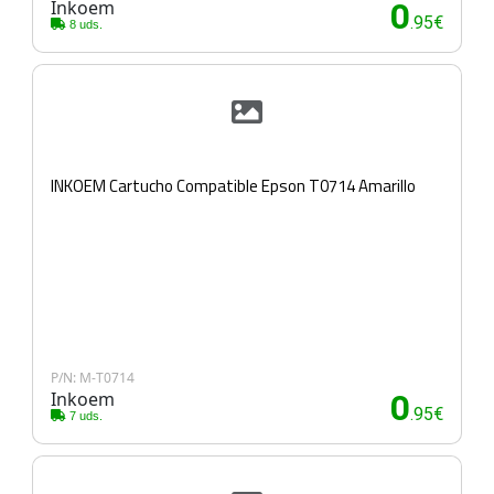
Inkoem
0
.95€
8 uds.
INKOEM Cartucho Compatible Epson T0714 Amarillo
P/N: M-T0714
Inkoem
0
.95€
7 uds.