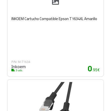
INKOEM Cartucho Compatible Epson T1634XL Amarillo
P/N: M-T1634
Inkoem
0
.95€
3 uds.