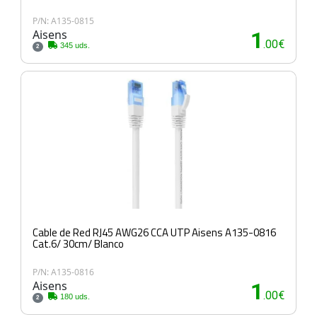
P/N: A135-0815
Aisens
1
.00€
345 uds.
2
Cable de Red RJ45 AWG26 CCA UTP Aisens A135-0816
Cat.6/ 30cm/ Blanco
P/N: A135-0816
Aisens
1
.00€
180 uds.
2