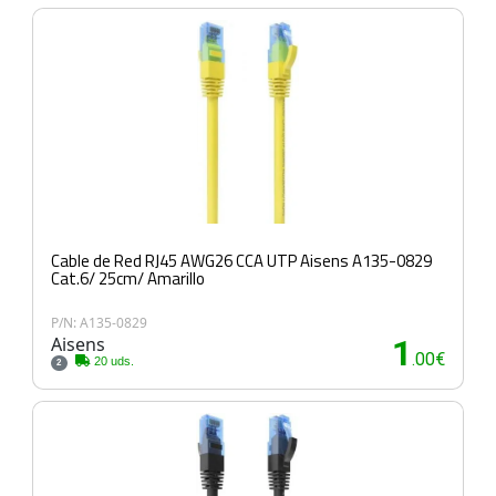
Cable de Red RJ45 AWG26 CCA UTP Aisens A135-0829
Cat.6/ 25cm/ Amarillo
P/N: A135-0829
Aisens
1
.00€
20 uds.
2