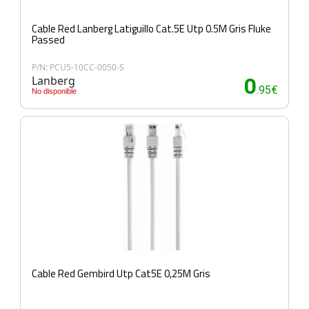
Cable Red Lanberg Latiguillo Cat.5E Utp 0.5M Gris Fluke
Passed
P/N: PCU5-10CC-0050-S
Lanberg
0
.95€
No disponible
Cable Red Gembird Utp Cat5E 0,25M Gris