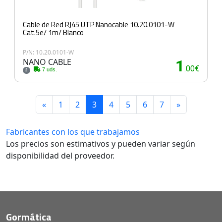
Cable de Red RJ45 UTP Nanocable 10.20.0101-W
Cat.5e/ 1m/ Blanco
P/N: 10.20.0101-W
NANO CABLE
1
.00€
7 uds.
2
«
1
2
3
4
5
6
7
»
Fabricantes con los que trabajamos
Los precios son estimativos y pueden variar según
disponibilidad del proveedor.
Gormática