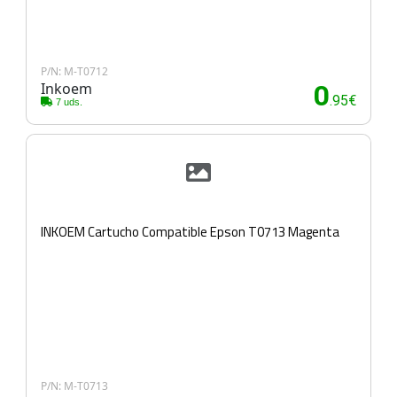
P/N: M-T0712
Inkoem
0
.95€
7 uds.
INKOEM Cartucho Compatible Epson T0713 Magenta
P/N: M-T0713