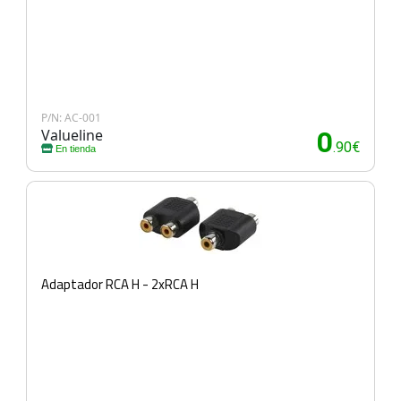
P/N: AC-001
Valueline
0
.90€
En tienda
Adaptador RCA H - 2xRCA H