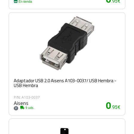
.95€
En tienda
Adaptador USB 2.0 Aisens A103-0037/ USB Hembra -
USB Hembra
P/N: A103-0037
Aisens
0
.95€
9 uds.
2