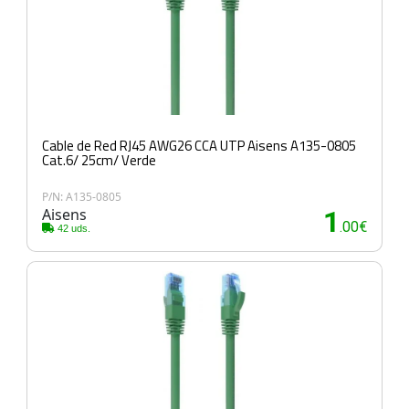
Cable de Red RJ45 AWG26 CCA UTP Aisens A135-0805
Cat.6/ 25cm/ Verde
P/N: A135-0805
Aisens
1
.00€
42 uds.