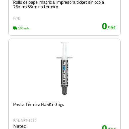
Rollo de papel matricial impresora ticket sin copia
76mmx65cm no termico
P/N:
0
.95€
100 uds.
Pasta Térmica HUSKY 0.5gr.
P/N: NPT-1580
Natec
0