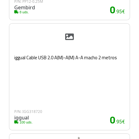
P/N: PP12-0.25M
Gembird
0
.95€
8 uds.
iggual Cable USB 2.0 A(M)-A(M) A-A macho 2 metros
P/N: IGG318720
iggual
0
.95€
100 uds.