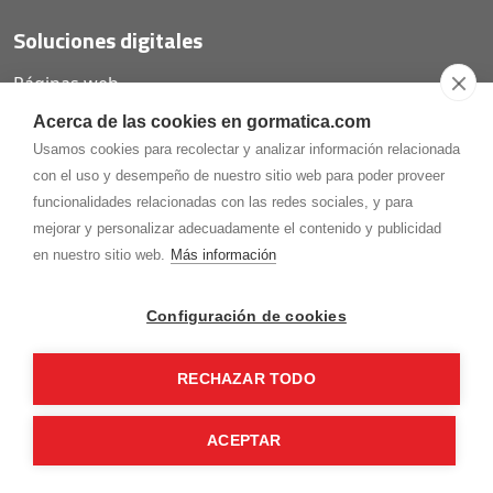
Soluciones digitales
Páginas web
Tiendas online
Acerca de las cookies en gormatica.com
Carta QR restaurantes
Usamos cookies para recolectar y analizar información relacionada
con el uso y desempeño de nuestro sitio web para poder proveer
funcionalidades relacionadas con las redes sociales, y para
mejorar y personalizar adecuadamente el contenido y publicidad
975.368.262
en nuestro sitio web.
Más información
Aviso Legal
Política de privacidad
Política de
Cookies
Configuración de cookies
Gormaz Informática S.L.
C/ Soria, 2 - El Burgo de Osma (Soria)
RECHAZAR TODO
¡Síguenos en nuestras redes!
ACEPTAR