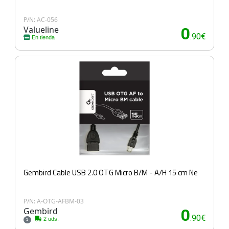
P/N: AC-056
Valueline
0
.90€
En tienda
Gembird Cable USB 2.0 OTG Micro B/M - A/H 15 cm Ne
P/N: A-OTG-AFBM-03
Gembird
0
.90€
2 uds.
3