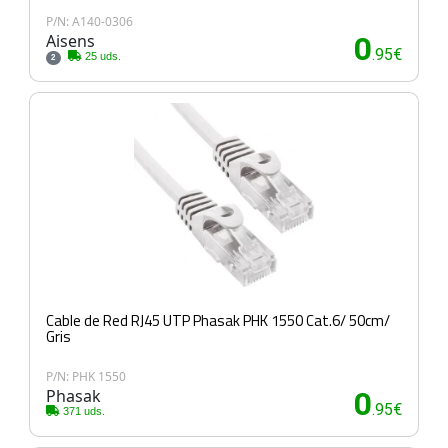
P/N: A140-0306
Aisens
0
.95€
25 uds.
2
Cable de Red RJ45 UTP Phasak PHK 1550 Cat.6/ 50cm/
Gris
P/N: PHK 1550
Phasak
0
.95€
371 uds.