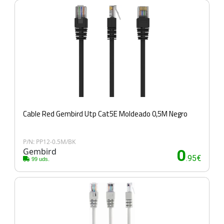
Cable Red Gembird Utp Cat5E Moldeado 0,5M Negro
P/N: PP12-0.5M/BK
Gembird
0
.95€
99 uds.