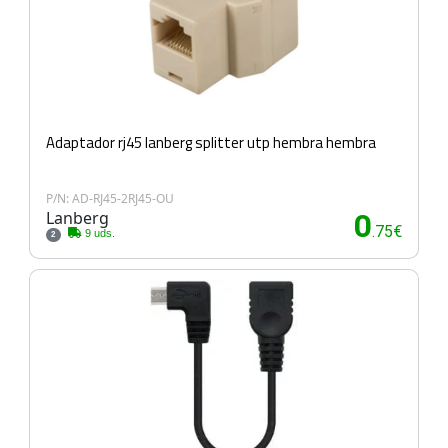
Adaptador rj45 lanberg splitter utp hembra hembra
P/N: AD-RJ45-2RJ45-OU
Lanberg
0
.75€
9 uds.
2