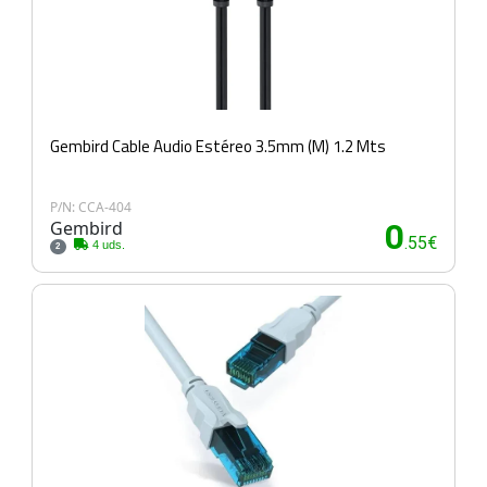
Gembird Cable Audio Estéreo 3.5mm (M) 1.2 Mts
P/N: CCA-404
Gembird
0
.55€
4 uds.
2