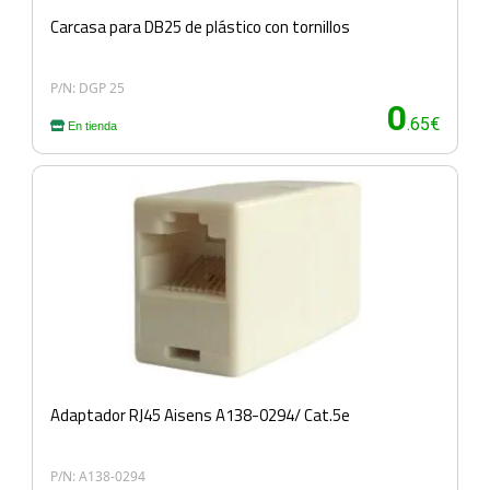
Carcasa para DB25 de plástico con tornillos
P/N: DGP 25
0
.65€
En tienda
Adaptador RJ45 Aisens A138-0294/ Cat.5e
P/N: A138-0294