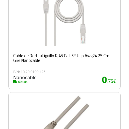
Cable de Red Latiguillo Rj45 Cat.5E Utp Awg24 25 Cm
Gris Nanocable
P/N: 10.20.0100-L25
Nanocable
0
.75€
50 uds.