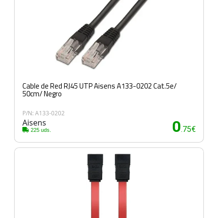
Cable de Red RJ45 UTP Aisens A133-0202 Cat.5e/
50cm/ Negro
P/N: A133-0202
Aisens
0
.75€
225 uds.