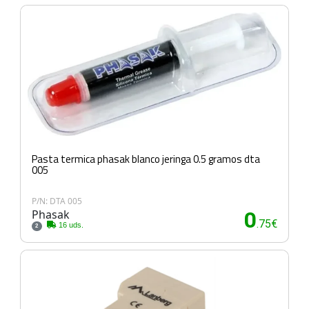
Pasta termica phasak blanco jeringa 0.5 gramos dta
005
P/N: DTA 005
Phasak
0
.75€
16 uds.
2