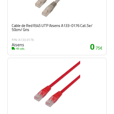
Cable de Red RJ45 UTP Aisens A133-0176 Cat.5e/
50cm/ Gris
P/N: A133-0176
Aisens
0
.75€
48 uds.