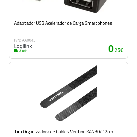
Adaptador USB Acelerador de Carga Smartphones
P/N: AA0045
Logilink
0
.25€
3 uds.
Tira Organizadora de Cables Vention KANB0/ 12cm