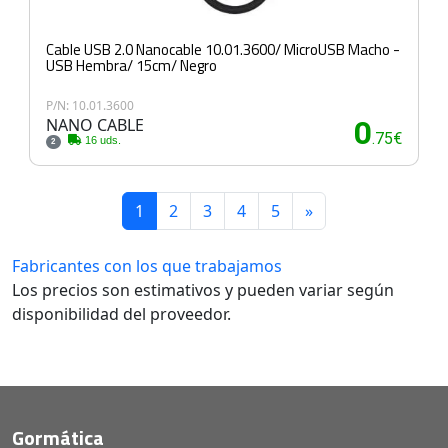
Cable USB 2.0 Nanocable 10.01.3600/ MicroUSB Macho -
USB Hembra/ 15cm/ Negro
P/N: 10.01.3600
NANO CABLE
0
.75€
16 uds.
2
1
2
3
4
5
»
Fabricantes con los que trabajamos
Los precios son estimativos y pueden variar según
disponibilidad del proveedor.
Gormática