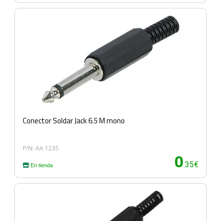
Conector Soldar Jack 6.5 M mono
P/N: AA 1235
0
.35€
En tienda