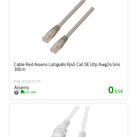
Cable Red Aisens Latiguillo Rj45 Cat.5E Utp Awg24 Gris
30Cm
P/N: A133-0175
Aisens
0
.65€
10 uds.
2