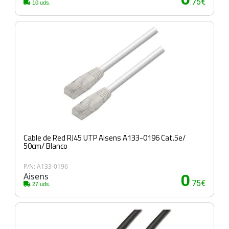
.75€
10 uds.
Cable de Red RJ45 UTP Aisens A133-0196 Cat.5e/
50cm/ Blanco
P/N: A133-0196
Aisens
0
.75€
27 uds.