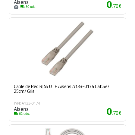
Aisens
0
.70€
30 uds.
2
Cable de Red RJ45 UTP Aisens A133-0174 Cat.5e/
25cm/ Gris
P/N: A133-0174
Aisens
0
.70€
62 uds.