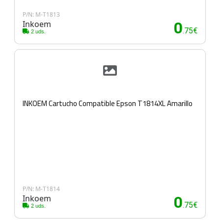
P/N: M-T1813
Inkoem
0
.75€
2 uds.
INKOEM Cartucho Compatible Epson T1814XL Amarillo
P/N: M-T1814
Inkoem
0
.75€
2 uds.