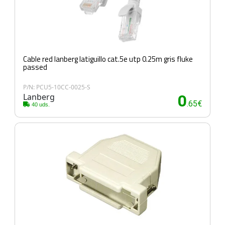
Cable red lanberg latiguillo cat.5e utp 0.25m gris fluke
passed
P/N: PCU5-10CC-0025-S
Lanberg
0
.65€
40 uds.