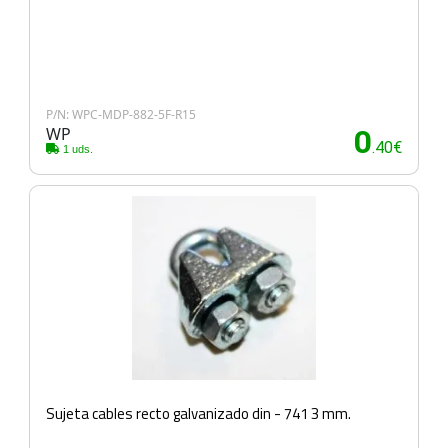
P/N: WPC-MDP-882-5F-R15
WP
0
.40€
1 uds.
Sujeta cables recto galvanizado din - 741 3 mm.