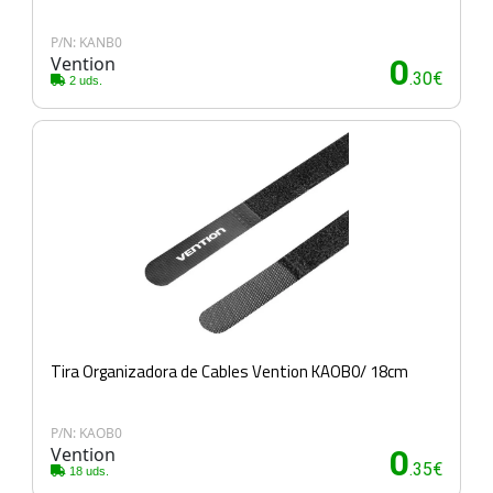
P/N: KANB0
Vention
0
.30€
2 uds.
Tira Organizadora de Cables Vention KAOB0/ 18cm
P/N: KAOB0
Vention
0
.35€
18 uds.