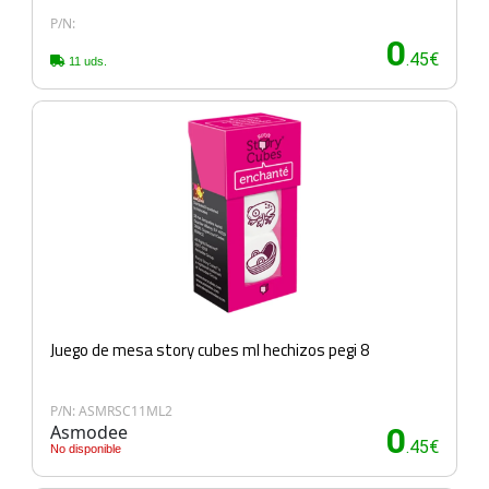
P/N:
0
.45€
11 uds.
Juego de mesa story cubes ml hechizos pegi 8
P/N: ASMRSC11ML2
Asmodee
0
.45€
No disponible