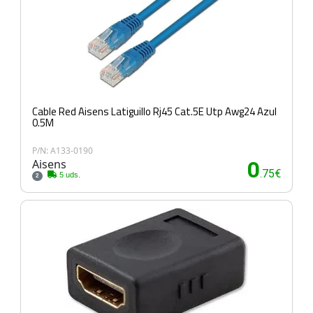
Cable Red Aisens Latiguillo Rj45 Cat.5E Utp Awg24 Azul
0.5M
P/N: A133-0190
Aisens
0
.75€
5 uds.
2