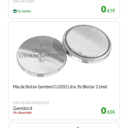
P/N: AA 1265
0
.61€
En tienda
Pila de Boton Gembird Cr2032 Litio 3V Blister 2 Unid
P/N: EG-BA-CR2032-01
Gembird
0
.65€
No disponible