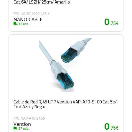
Cat.6A/ LSZH/ 25cm/ Amarillo
P/N: 10.20.1900-L25-Y
NANO CABLE
0
.75€
12 uds.
Cable de Red RJ45 UTP Vention VAP-A10-S100 Cat.5e/
1m/ Azul y Negro
P/N: VAP-A10-S100
Vention
0
.75€
27 uds.