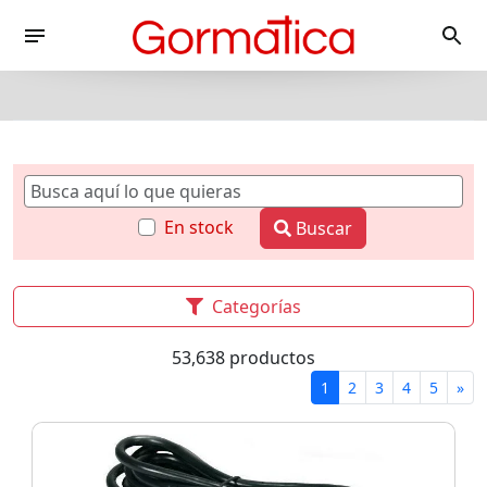
En stock
Buscar
Categorías
53,638 productos
1
2
3
4
5
»