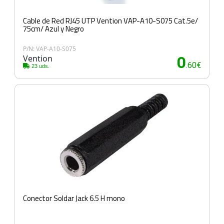
Cable de Red RJ45 UTP Vention VAP-A10-S075 Cat.5e/
75cm/ Azul y Negro
P/N: VAP-A10-S075
Vention
0
.60€
23 uds.
Conector Soldar Jack 6.5 H mono