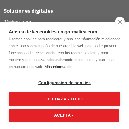
Soluciones digitales
Páginas web
Tiendas online
Acerca de las cookies en gormatica.com
Carta QR restaurantes
Usamos cookies para recolectar y analizar información relacionada
con el uso y desempeño de nuestro sitio web para poder proveer
funcionalidades relacionadas con las redes sociales, y para
mejorar y personalizar adecuadamente el contenido y publicidad
975.368.262
en nuestro sitio web.
Más información
Aviso Legal
Política de privacidad
Política de
Cookies
Configuración de cookies
Gormaz Informática S.L.
C/ Soria, 2 - El Burgo de Osma (Soria)
RECHAZAR TODO
¡Síguenos en nuestras redes!
ACEPTAR