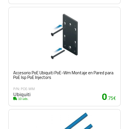
Accesorio PoE Ubiquiti PoE-Wm Montaje en Pared para
PoE Isp PoE Injectors
P/N: POE-WM
Ubiquiti
0
.75€
10 uds.