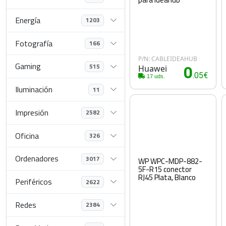
Energía
1203
Fotografía
166
P/N: CABLEIDEAHUB
Gaming
515
Huawei
0
.05€
17 uds.
Iluminación
11
Impresión
2582
Oficina
326
Ordenadores
3017
WP WPC-MDP-882-
5F-R15 conector
RJ45 Plata, Blanco
Periféricos
2622
Redes
2384