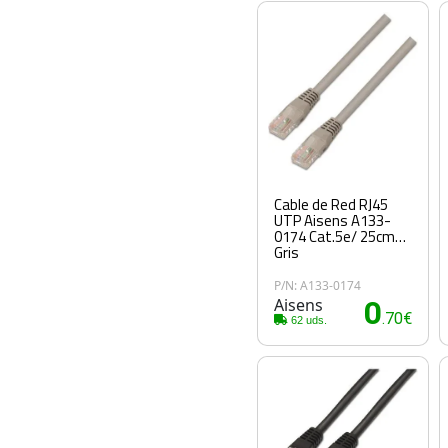
Cable de Red RJ45
UTP Aisens A133-
0174 Cat.5e/ 25cm/
Gris
P/N: A133-0174
Aisens
0
.70€
62 uds.