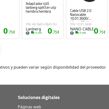
Adaptador rj45
lanberg splitter utp
Cable USB 2.0
hembra hembra
Nanocable
10.01.3600/
MicroUSB Macho -
P/N: AD-RJ45-2RJ45-OU
P/N: 10.01.3600
USB Hembra/ 15cm/
0
Lanberg
0
NANO CABLE
0
Negro
.75€
.75€
.75€
9 uds.
6 uds.
2
2
tivos y pueden variar según disponibilidad del proveedor.
Soluciones digitales
Páginas web