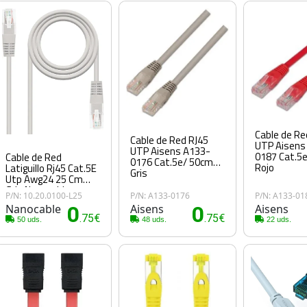
Cable de Re
Cable de Red RJ45
UTP Aisens
UTP Aisens A133-
0187 Cat.5
Cable de Red
0176 Cat.5e/ 50cm/
Rojo
Latiguillo Rj45 Cat.5E
Gris
Utp Awg24 25 Cm
Gris Nanocable
P/N: 10.20.0100-L25
P/N: A133-0176
P/N: A133-01
Nanocable
0
Aisens
0
Aisens
.75€
.75€
50 uds.
48 uds.
22 uds.