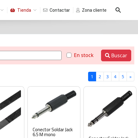
Tienda
Contactar
Zona cliente
En stock
Buscar
1
2
3
4
5
»
Conector Soldar Jack
6.5 M mono