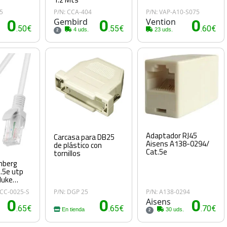
5
P/N: CCA-404
P/N: VAP-A10-S075
0
Gembird
0
Vention
0
.50€
.55€
.60€
4 uds.
23 uds.
2
Adaptador RJ45
Carcasa para DB25
Aisens A138-0294/
de plástico con
Cat.5e
tornillos
anberg
t.5e utp
luke
0CC-0025-S
P/N: DGP 25
P/N: A138-0294
0
0
Aisens
0
.65€
.65€
.70€
En tienda
30 uds.
2