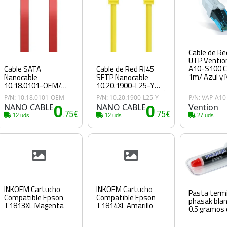
Cable de Re
UTP Ventio
A10-S100 C
Cable SATA
Cable de Red RJ45
1m/ Azul y 
Nanocable
SFTP Nanocable
10.18.0101-OEM/
10.20.1900-L25-Y
SATA Hembra - SATA
Cat.6A/ LSZH/ 25cm/
P/N: 10.18.0101-OEM
P/N: 10.20.1900-L25-Y
P/N: VAP-A10
Hembra/ 50cm/ Rojo
Amarillo
NANO CABLE
0
NANO CABLE
0
Vention
.75€
.75€
12 uds.
12 uds.
27 uds.
INKOEM Cartucho
INKOEM Cartucho
Pasta term
Compatible Epson
Compatible Epson
phasak blan
T1813XL Magenta
T1814XL Amarillo
0.5 gramos 