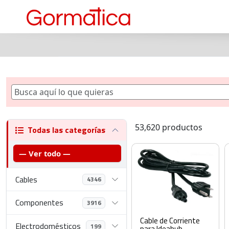
53,620 productos
Todas las categorías
— Ver todo —
Cables
4346
Componentes
3916
Cable de Corriente
Electrodomésticos
199
para Ideahub