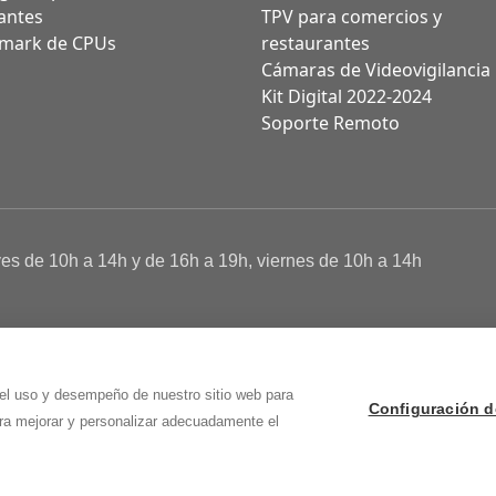
antes
TPV para comercios y
mark de CPUs
restaurantes
Cámaras de Videovigilancia
Kit Digital 2022-2024
Soporte Remoto
ves de 10h a 14h y de 16h a 19h, viernes de 10h a 14h
a de Cookies
 Osma (Soria)
 el uso y desempeño de nuestro sitio web para
Configuración d
ara mejorar y personalizar adecuadamente el