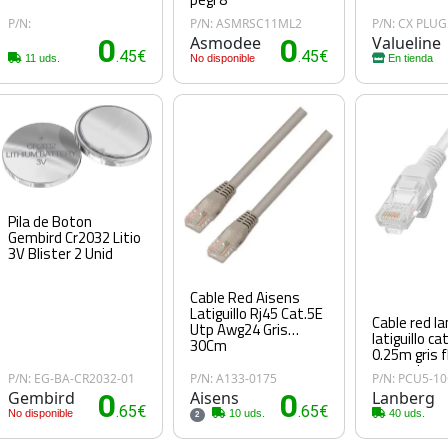
P/N:
P/N: ASMRSC11ML2
P/N: CX PLUG
0
Asmodee
0
Valueline
.45€
.45€
11 uds.
No disponible
En tienda
Pila de Boton
Gembird Cr2032 Litio
3V Blister 2 Unid
Cable Red Aisens
Latiguillo Rj45 Cat.5E
Cable red l
Utp Awg24 Gris
latiguillo ca
30Cm
0.25m gris f
passed
P/N: EG-BA-CR2032-01
P/N: A133-0175
P/N: PCU5-1
Gembird
0
Aisens
0
Lanberg
.65€
.65€
No disponible
10 uds.
40 uds.
2