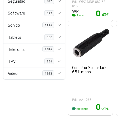
Seguridad
677
P/N: WPC-MDP-882-5F-
R15
WP
0
Software
342
.40€
1 uds.
Sonido
1124
Tablets
580
Telefonía
2614
TPV
384
Conector Soldar Jack
6.5 H mono
Vídeo
1852
P/N: AA 1265
0
.61€
En tienda