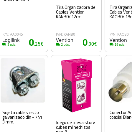
Tira Organizadora de
Tira Organi
Cables Vention
Cables Ven
KANB0/ 12cm
KAOB0/ 18
P/N: AA0045
P/N: KANB0
P/N: KAOB0
Logilink
0
Vention
0
Vention
.25€
.30€
3 uds.
2 uds.
18 uds.
Sujeta cables recto
Conector A
galvanizado din - 741
coaxial Bla
3 mm.
Juego de mesa story
cubes ml hechizos
pegi 8