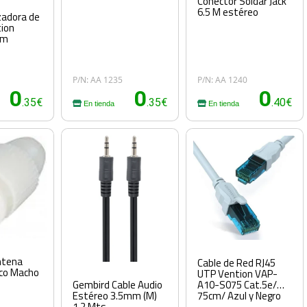
Conector Soldar Jack
6.5 M estéreo
zadora de
tion
cm
P/N: AA 1235
P/N: AA 1240
0
0
0
.35€
.35€
.40€
En tienda
En tienda
ntena
Cable de Red RJ45
nco Macho
UTP Vention VAP-
A10-S075 Cat.5e/
Gembird Cable Audio
75cm/ Azul y Negro
Estéreo 3.5mm (M)
1.2 Mts