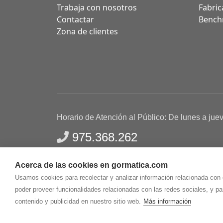
Trabaja con nosotros
Fabric
Contactar
Bench
Zona de clientes
Horario de Atención al Público: De lunes a jue
975.368.262
Aviso Legal
Política de privacidad
Polític
Acerca de las cookies en gormatica.com
Gormaz Informática S.L.
C/ Soria, 2 - El Burgo de
Usamos cookies para recolectar y analizar información relacionada con
poder proveer funcionalidades relacionadas con las redes sociales, y p
contenido y publicidad en nuestro sitio web.
Más información