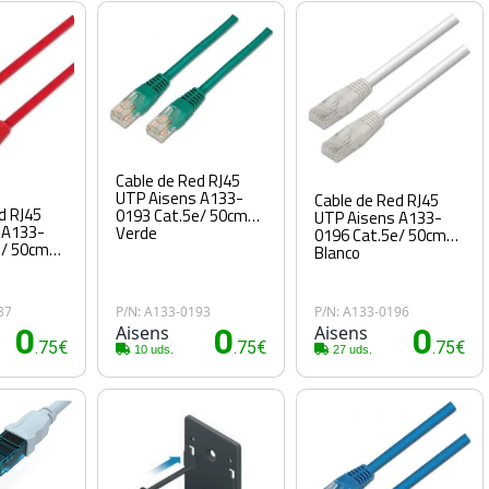
Cable de Red RJ45
UTP Aisens A133-
Cable de Red RJ45
d RJ45
0193 Cat.5e/ 50cm/
UTP Aisens A133-
 A133-
Verde
0196 Cat.5e/ 50cm/
e/ 50cm/
Blanco
87
P/N: A133-0193
P/N: A133-0196
0
Aisens
0
Aisens
0
.75€
.75€
.75€
10 uds.
27 uds.