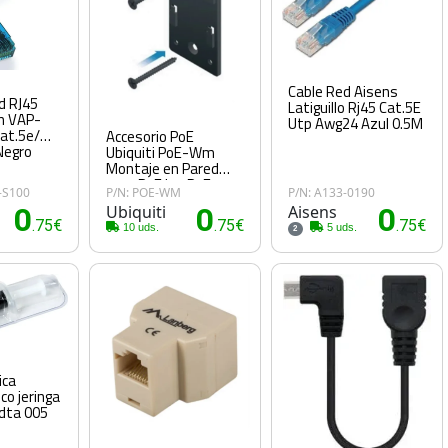
Cable Red Aisens
d RJ45
Latiguillo Rj45 Cat.5E
n VAP-
Utp Awg24 Azul 0.5M
at.5e/
Accesorio PoE
Negro
Ubiquiti PoE-Wm
Montaje en Pared
para PoE Isp PoE
-S100
P/N: POE-WM
P/N: A133-0190
Injectors
0
Ubiquiti
0
Aisens
0
.75€
.75€
.75€
10 uds.
5 uds.
2
ica
co jeringa
dta 005