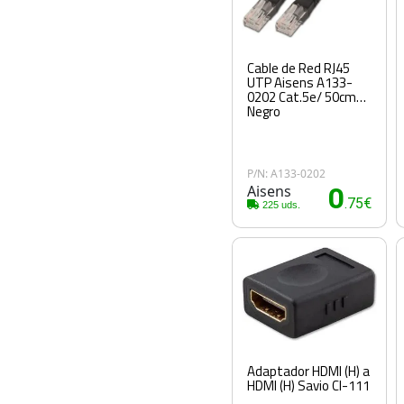
Cable de Red RJ45
UTP Aisens A133-
0202 Cat.5e/ 50cm/
Negro
P/N: A133-0202
Aisens
0
.75€
225 uds.
Adaptador HDMI (H) a
HDMI (H) Savio Cl-111