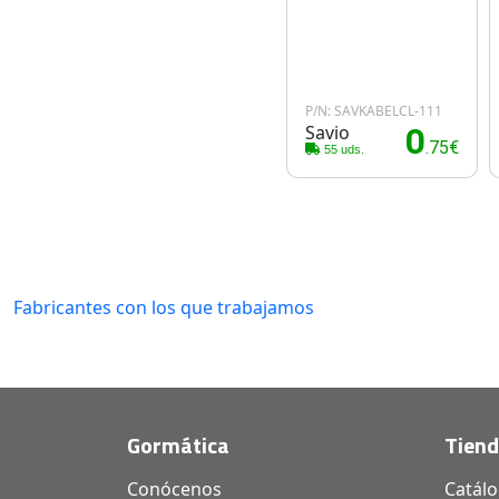
P/N: SAVKABELCL-111
Savio
0
.75€
55 uds.
Fabricantes con los que trabajamos
Gormática
Tien
Conócenos
Catál