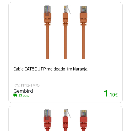
Cable CAT5E UTP moldeado 1m Naranja
P/N: PP12-1M/O
Gembird
1
.10€
13 uds.