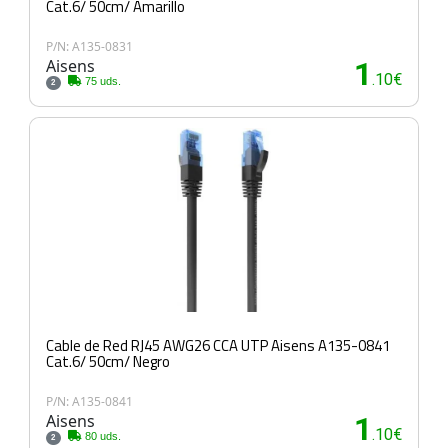
Cat.6/ 50cm/ Amarillo
P/N: A135-0831
Aisens
1
.10€
75 uds.
2
Cable de Red RJ45 AWG26 CCA UTP Aisens A135-0841
Cat.6/ 50cm/ Negro
P/N: A135-0841
Aisens
1
.10€
80 uds.
2