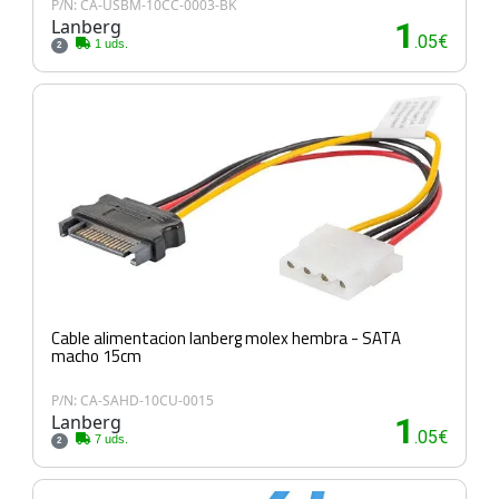
P/N: CA-USBM-10CC-0003-BK
Lanberg
1
.05€
1 uds.
2
Cable alimentacion lanberg molex hembra - SATA
macho 15cm
P/N: CA-SAHD-10CU-0015
Lanberg
1
.05€
7 uds.
2