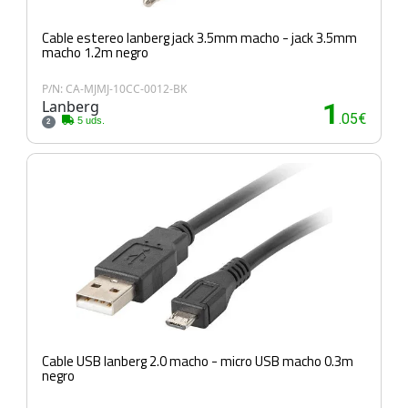
Cable estereo lanberg jack 3.5mm macho - jack 3.5mm
macho 1.2m negro
P/N: CA-MJMJ-10CC-0012-BK
Lanberg
1
.05€
5 uds.
2
Cable USB lanberg 2.0 macho - micro USB macho 0.3m
negro