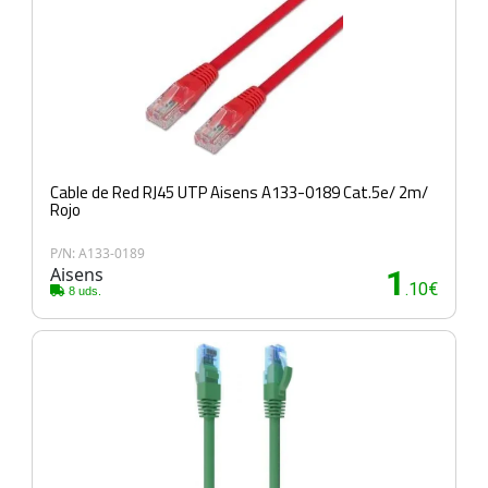
Cable de Red RJ45 UTP Aisens A133-0189 Cat.5e/ 2m/
Rojo
P/N: A133-0189
Aisens
1
.10€
8 uds.