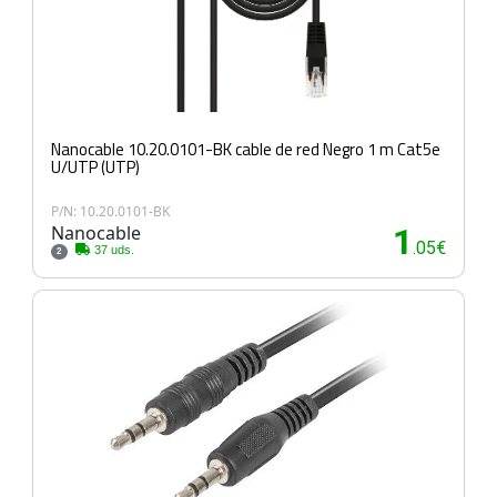
Nanocable 10.20.0101-BK cable de red Negro 1 m Cat5e
U/UTP (UTP)
P/N: 10.20.0101-BK
Nanocable
1
.05€
37 uds.
2