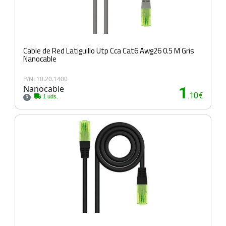
Cable de Red Latiguillo Utp Cca Cat6 Awg26 0.5 M Gris
Nanocable
P/N: 10.20.1400
Nanocable
1
.10€
1 uds.
3