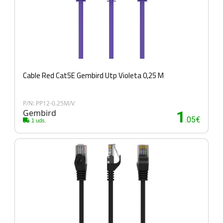
Cable Red Cat5E Gembird Utp Violeta 0,25 M
P/N: PP12-0.25M/V
Gembird
1
.05€
1 uds.