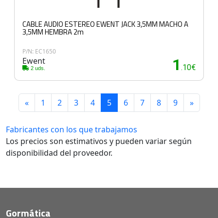
CABLE AUDIO ESTEREO EWENT JACK 3,5MM MACHO A
3,5MM HEMBRA 2m
P/N: EC1650
Ewent
1
.10€
2 uds.
«
1
2
3
4
5
6
7
8
9
»
Fabricantes con los que trabajamos
Los precios son estimativos y pueden variar según
disponibilidad del proveedor.
Gormática