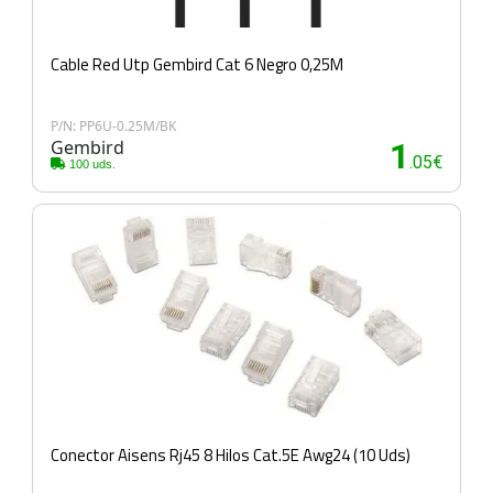
Cable Red Utp Gembird Cat 6 Negro 0,25M
P/N: PP6U-0.25M/BK
Gembird
1
.05€
100 uds.
Conector Aisens Rj45 8 Hilos Cat.5E Awg24 (10 Uds)