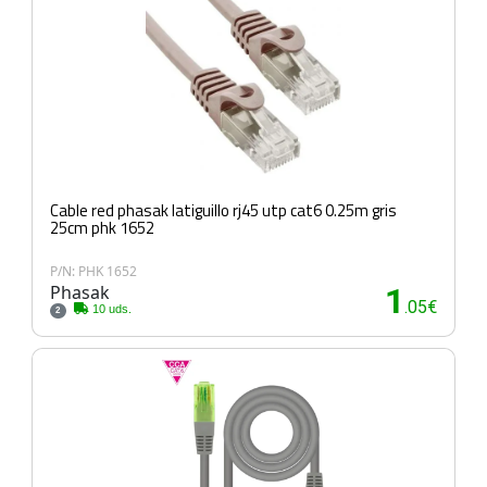
Cable red phasak latiguillo rj45 utp cat6 0.25m gris
25cm phk 1652
P/N: PHK 1652
Phasak
1
.05€
10 uds.
2