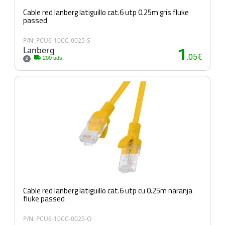
Cable red lanberg latiguillo cat.6 utp 0.25m gris fluke
passed
P/N: PCU6-10CC-0025-S
Lanberg
1
.05€
200 uds.
2
Cable red lanberg latiguillo cat.6 utp cu 0.25m naranja
fluke passed
P/N: PCU6-10CC-0025-O