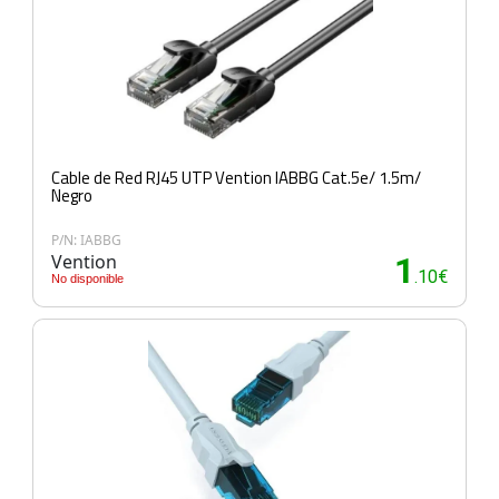
Cable de Red RJ45 UTP Vention IABBG Cat.5e/ 1.5m/
Negro
P/N: IABBG
Vention
1
.10€
No disponible