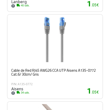
Lanberg
1
.05€
40 uds.
2
Cable de Red RJ45 AWG26 CCA UTP Aisens A135-0772
Cat.6/ 30cm/ Gris
P/N: A135-0772
Aisens
1
.05€
34 uds.
2