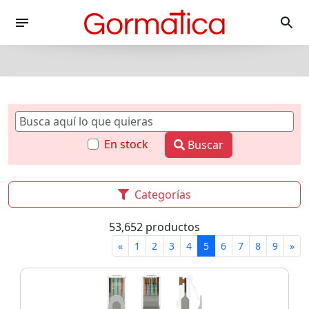
En stock
Buscar
Categorías
53,652 productos
«
1
2
3
4
5
6
7
8
9
»