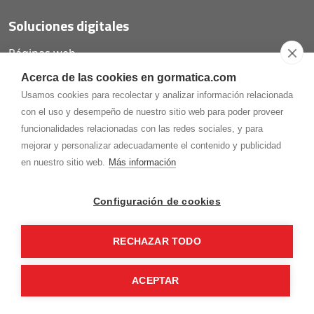
Soluciones digitales
Páginas web
Tiendas online
Acerca de las cookies en gormatica.com
Carta QR restaurantes
Usamos cookies para recolectar y analizar información relacionada
con el uso y desempeño de nuestro sitio web para poder proveer
funcionalidades relacionadas con las redes sociales, y para
mejorar y personalizar adecuadamente el contenido y publicidad
975.368.262
en nuestro sitio web.
Más información
Aviso Legal
Política de privacidad
Política de
Cookies
Configuración de cookies
Gormaz Informática S.L.
C/ Soria, 2 - El Burgo de Osma (Soria)
RECHAZAR TODO
¡Síguenos en nuestras redes!
ACEPTAR