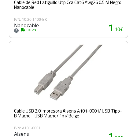
Cable de Red Latiguillo Utp Cca Cat6 Awg26 0.5 M Negro
Nanocable
P/N: 10.20.1400-BK
Nanocable
1
.10€
10 uds.
3
Cable USB 2.0 Impresora Aisens A101-0001/ USB Tipo-
B Macho - USB Macho/ 1m/ Beige
P/N: A101-0001
Aisens
1