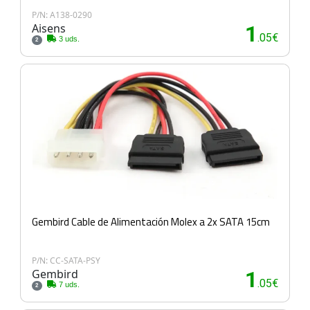
P/N: A138-0290
Aisens
1
.05€
3 uds.
2
Gembird Cable de Alimentación Molex a 2x SATA 15cm
P/N: CC-SATA-PSY
Gembird
1
.05€
7 uds.
2