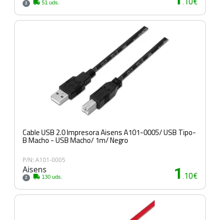
.10€
51 uds.
2
Cable USB 2.0 Impresora Aisens A101-0005/ USB Tipo-
B Macho - USB Macho/ 1m/ Negro
P/N: A101-0005
Aisens
1
.10€
130 uds.
2