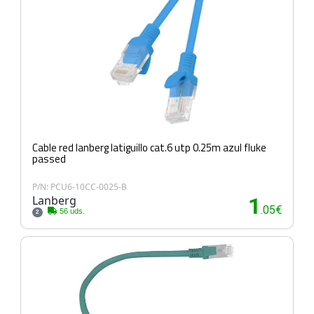
Cable red lanberg latiguillo cat.6 utp 0.25m azul fluke
passed
P/N: PCU6-10CC-0025-B
Lanberg
1
.05€
56 uds.
2