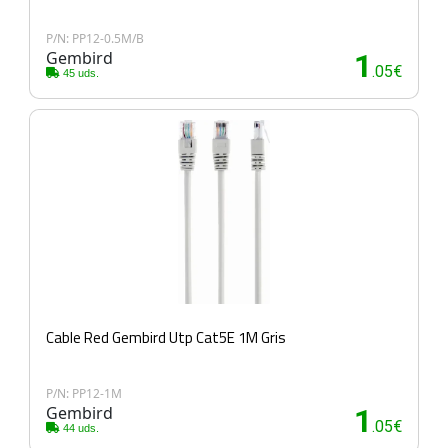
P/N: PP12-0.5M/B
Gembird
1
.05€
45 uds.
Cable Red Gembird Utp Cat5E 1M Gris
P/N: PP12-1M
Gembird
1
.05€
44 uds.