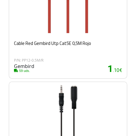
Cable Red Gembird Utp Cat5E 0,5M Rojo
P/N: PP12-0.5M/R
Gembird
1
.10€
59 uds.