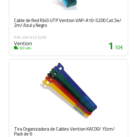
Cable de Red RJ45 UTP Vention VAP-A10-S200 Cat.5e/
2m/ Azul y Negro
P/N: VAP-A10-S200
Vention
1
.10€
110 uds.
Tira Organizadora de Cables Vention KAC00/ 15cm/
Pack de 6