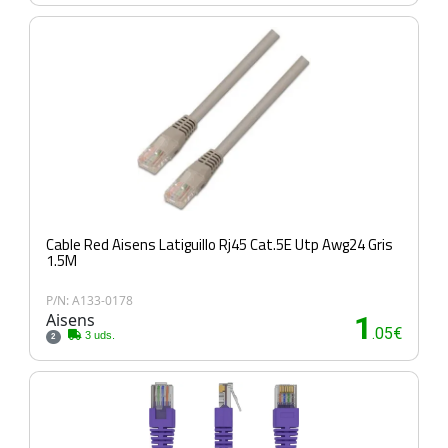
Cable Red Aisens Latiguillo Rj45 Cat.5E Utp Awg24 Gris
1.5M
P/N: A133-0178
Aisens
1
.05€
3 uds.
2