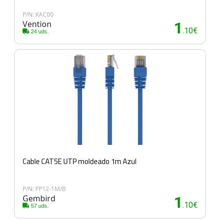
P/N: KAC00
Vention
1
.10€
24 uds.
Cable CAT5E UTP moldeado 1m Azul
P/N: PP12-1M/B
Gembird
1
.10€
57 uds.