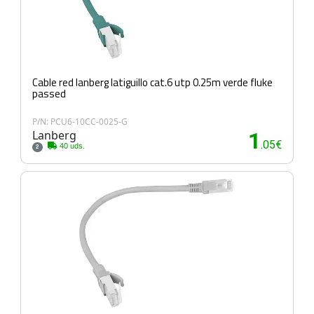
Cable red lanberg latiguillo cat.6 utp 0.25m verde fluke
passed
P/N: PCU6-10CC-0025-G
Lanberg
1
.05€
40 uds.
2