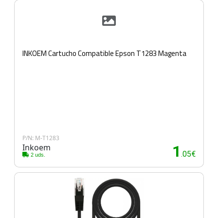
INKOEM Cartucho Compatible Epson T1283 Magenta
P/N: M-T1283
Inkoem
1
.05€
2 uds.