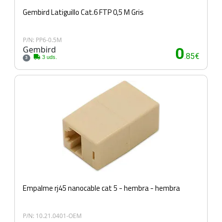
Gembird Latiguillo Cat.6 FTP 0,5 M Gris
P/N: PP6-0.5M
Gembird
0
.85€
3 uds.
3
Empalme rj45 nanocable cat 5 - hembra - hembra
P/N: 10.21.0401-OEM