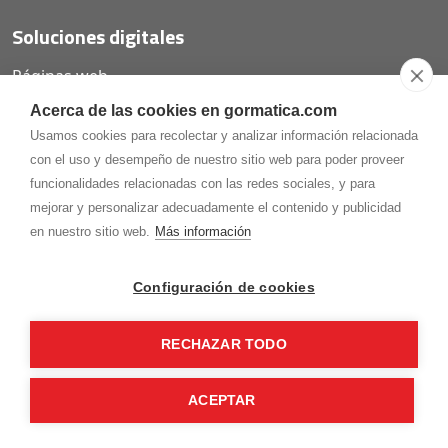
Soluciones digitales
Páginas web
Tiendas online
Acerca de las cookies en gormatica.com
Carta QR restaurantes
Usamos cookies para recolectar y analizar información relacionada
con el uso y desempeño de nuestro sitio web para poder proveer
funcionalidades relacionadas con las redes sociales, y para
mejorar y personalizar adecuadamente el contenido y publicidad
975.368.262
en nuestro sitio web.
Más información
Aviso Legal
Política de privacidad
Política de
Cookies
Configuración de cookies
Gormaz Informática S.L.
C/ Soria, 2 - El Burgo de Osma (Soria)
RECHAZAR TODO
¡Síguenos en nuestras redes!
ACEPTAR