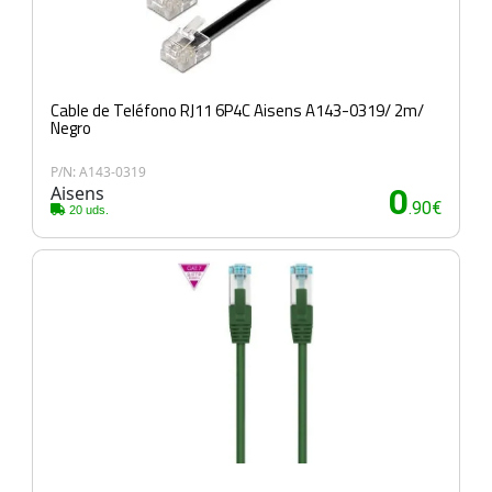
Cable de Teléfono RJ11 6P4C Aisens A143-0319/ 2m/
Negro
P/N: A143-0319
Aisens
0
.90€
20 uds.