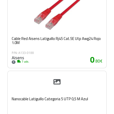
Cable Red Aisens Latiguillo Rj45 Cat.5E Utp Awg24 Rojo
1.0M
P/N: A133-0188
Aisens
0
.80€
7 uds.
2
Nanocable Latiguillo Categoria 5 UTP 0,5 M Azul