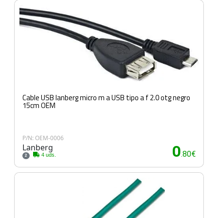
Cable USB lanberg micro m a USB tipo a f 2.0 otg negro
15cm OEM
P/N: OEM-0006
Lanberg
0
.80€
4 uds.
2