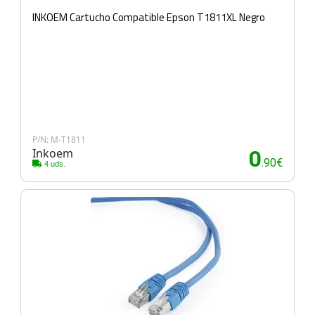
INKOEM Cartucho Compatible Epson T1811XL Negro
P/N: M-T1811
Inkoem
0
.90€
4 uds.