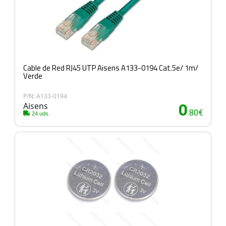
Cable de Red RJ45 UTP Aisens A133-0194 Cat.5e/ 1m/
Verde
P/N: A133-0194
Aisens
0
.80€
24 uds.