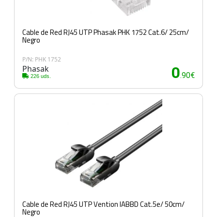
Cable de Red RJ45 UTP Phasak PHK 1752 Cat.6/ 25cm/
Negro
P/N: PHK 1752
Phasak
0
.90€
226 uds.
Cable de Red RJ45 UTP Vention IABBD Cat.5e/ 50cm/
Negro