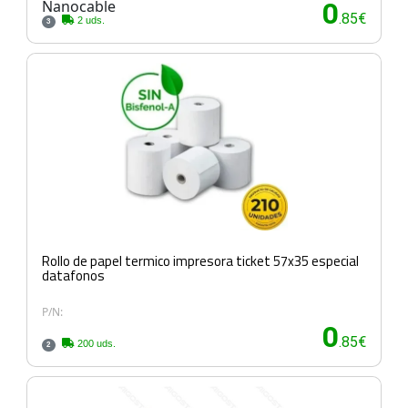
Nanocable
0
.85€
2 uds.
3
Rollo de papel termico impresora ticket 57x35 especial
datafonos
P/N:
0
.85€
200 uds.
2