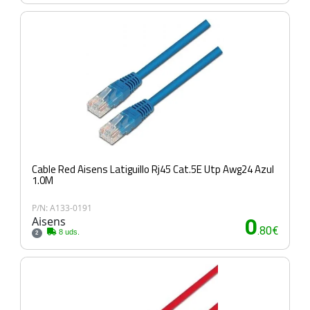
Cable Red Aisens Latiguillo Rj45 Cat.5E Utp Awg24 Azul
1.0M
P/N: A133-0191
Aisens
0
.80€
8 uds.
2