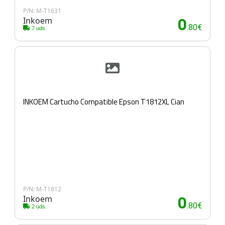
P/N: M-T1631
Inkoem
0
.80€
7 uds.
INKOEM Cartucho Compatible Epson T1812XL Cian
P/N: M-T1812
Inkoem
0
.80€
2 uds.