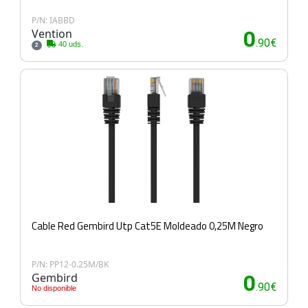
P/N: IABBD
Vention
0
.90€
40 uds.
2
Cable Red Gembird Utp Cat5E Moldeado 0,25M Negro
P/N: PP12-0.25M/BK
Gembird
0
.90€
No disponible