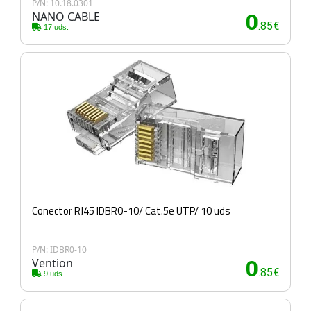
P/N: 10.18.0301
NANO CABLE
0
.85€
17 uds.
Conector RJ45 IDBR0-10/ Cat.5e UTP/ 10 uds
P/N: IDBR0-10
Vention
0
.85€
9 uds.