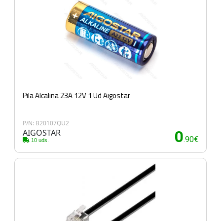
Pila Alcalina 23A 12V 1 Ud Aigostar
P/N: B20107QU2
AIGOSTAR
0
.90€
10 uds.