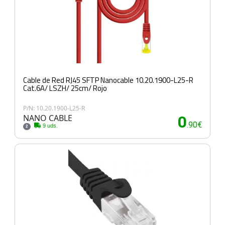
Cable de Red RJ45 SFTP Nanocable 10.20.1900-L25-R
Cat.6A/ LSZH/ 25cm/ Rojo
P/N: 10.20.1900-L25-R
NANO CABLE
0
.90€
9 uds.
2