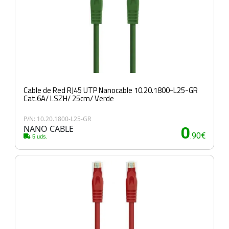
Cable de Red RJ45 UTP Nanocable 10.20.1800-L25-GR
Cat.6A/ LSZH/ 25cm/ Verde
P/N: 10.20.1800-L25-GR
NANO CABLE
0
.90€
5 uds.