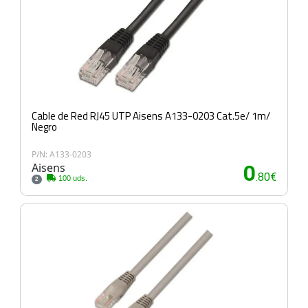
Cable de Red RJ45 UTP Aisens A133-0203 Cat.5e/ 1m/
Negro
P/N: A133-0203
Aisens
0
.80€
100 uds.
2