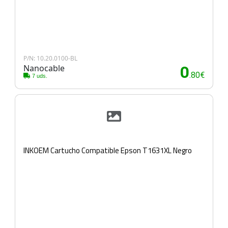
P/N: 10.20.0100-BL
Nanocable
0
.80€
7 uds.
INKOEM Cartucho Compatible Epson T1631XL Negro