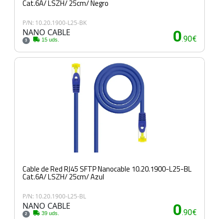
Cat.6A/ LSZH/ 25cm/ Negro
P/N: 10.20.1900-L25-BK
NANO CABLE
0
.90€
15 uds.
3
Cable de Red RJ45 SFTP Nanocable 10.20.1900-L25-BL
Cat.6A/ LSZH/ 25cm/ Azul
P/N: 10.20.1900-L25-BL
NANO CABLE
0
.90€
39 uds.
2