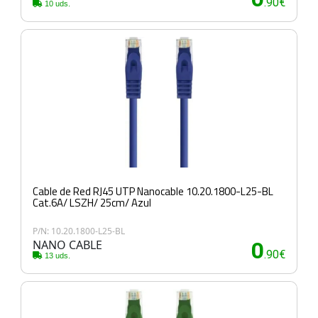
.90€
10 uds.
Cable de Red RJ45 UTP Nanocable 10.20.1800-L25-BL
Cat.6A/ LSZH/ 25cm/ Azul
P/N: 10.20.1800-L25-BL
NANO CABLE
0
.90€
13 uds.