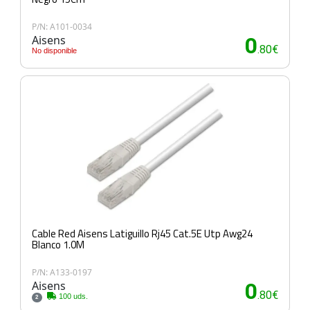
P/N: A101-0034
Aisens
0
.80€
No disponible
Cable Red Aisens Latiguillo Rj45 Cat.5E Utp Awg24
Blanco 1.0M
P/N: A133-0197
Aisens
0
.80€
100 uds.
2