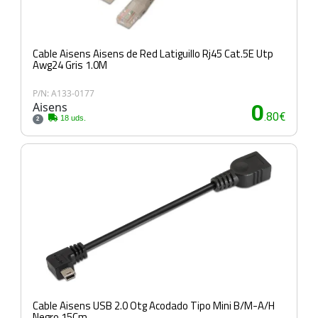
Cable Aisens Aisens de Red Latiguillo Rj45 Cat.5E Utp
Awg24 Gris 1.0M
P/N: A133-0177
Aisens
0
.80€
18 uds.
2
Cable Aisens USB 2.0 Otg Acodado Tipo Mini B/M-A/H
Negro 15Cm