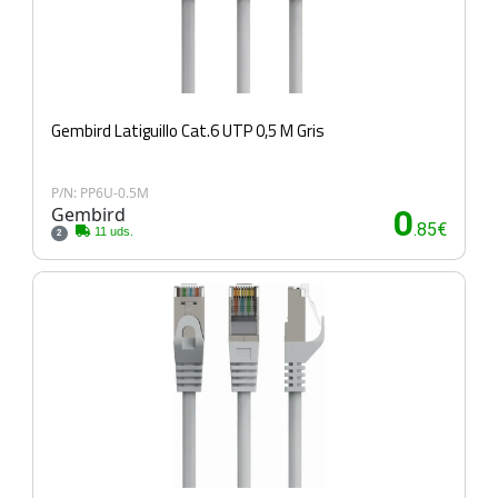
Gembird Latiguillo Cat.6 UTP 0,5 M Gris
P/N: PP6U-0.5M
Gembird
0
.85€
11 uds.
2