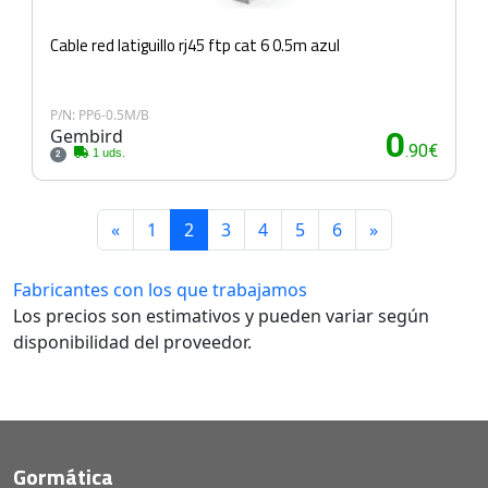
Cable red latiguillo rj45 ftp cat 6 0.5m azul
P/N: PP6-0.5M/B
Gembird
0
.90€
1 uds.
2
«
1
2
3
4
5
6
»
Fabricantes con los que trabajamos
Los precios son estimativos y pueden variar según
disponibilidad del proveedor.
Gormática