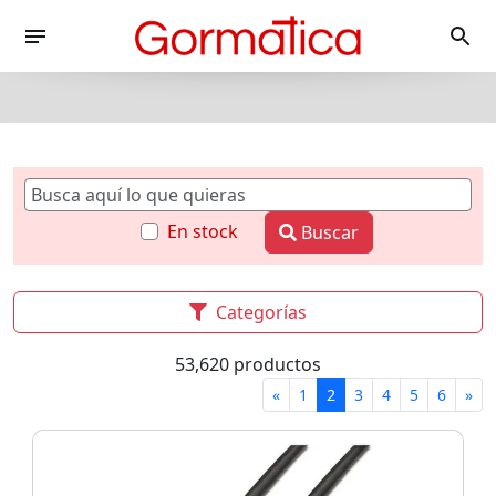
En stock
Buscar
Categorías
53,620 productos
«
1
2
3
4
5
6
»