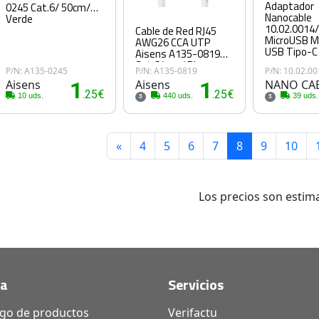
Adaptador
0245 Cat.6/ 50cm/
Nanocable
Verde
10.02.0014
Cable de Red RJ45
MicroUSB M
AWG26 CCA UTP
USB Tipo-C
Aisens A135-0819
Cat.6/ 1m/ Blanco
P/N: A135-0245
P/N: A135-0819
P/N: 10.02.0
Aisens
1
Aisens
1
NANO CA
.25€
.25€
10 uds.
440 uds.
39 uds.
3
3
«
4
5
6
7
8
9
10
Los precios son estima
da
Servicios
ogo de productos
Verifactu