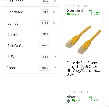
Seguridad
685
P/N: PP12-1M/G
Gembird
1
Software
342
.20€
10 uds.
Sonido
1122
Tablets
581
Telefonía
2628
TPV
384
Cable de Red Aisens
Latiguillo Rj45 Cat.6
Vídeo
1844
Utp Awg24 Amarillo
0.5M
P/N: A135-0253
Aisens
1
.20€
4 uds.
2