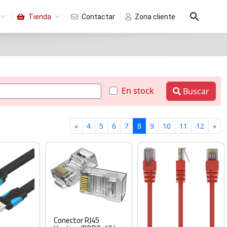
Tienda
Contactar
Zona cliente
En stock
Buscar
«
4
5
6
7
8
9
10
11
12
»
Conector RJ45