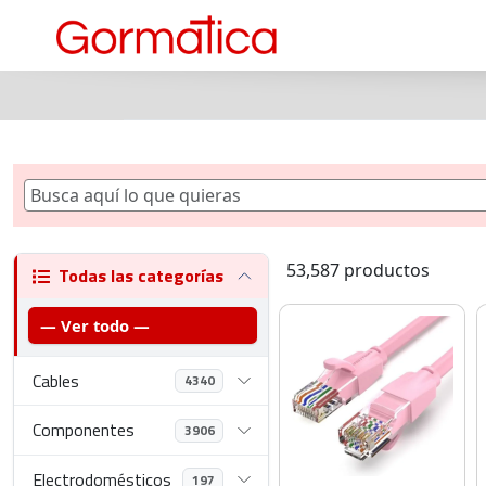
53,587 productos
Todas las categorías
— Ver todo —
Cables
4340
Componentes
3906
Electrodomésticos
197