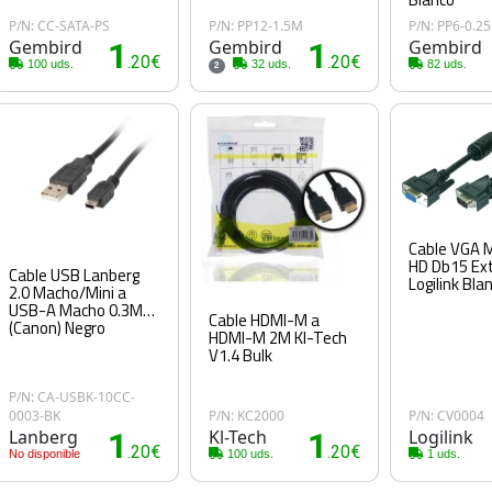
P/N: CC-SATA-PS
P/N: PP12-1.5M
P/N: PP6-0.2
Gembird
1
Gembird
1
Gembird
.20€
.20€
100 uds.
32 uds.
82 uds.
2
Cable VGA 
HD Db15 Ex
Cable USB Lanberg
Logilink Bla
2.0 Macho/Mini a
USB-A Macho 0.3M
Cable HDMI-M a
(Canon) Negro
HDMI-M 2M Kl-Tech
V1.4 Bulk
P/N: CA-USBK-10CC-
0003-BK
P/N: KC2000
P/N: CV0004
Lanberg
1
Kl-Tech
1
Logilink
.20€
.20€
No disponible
100 uds.
1 uds.