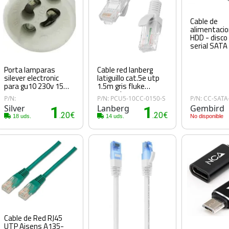
Cable de
alimentacio
HDD - disco
serial SATA
Porta lamparas
Cable red lanberg
silever electronic
latiguillo cat.5e utp
para gu10 230v 15
1.5m gris fluke
cm
passed
P/N:
P/N: PCU5-10CC-0150-S
P/N: CC-SATA
Silver
1
Lanberg
1
Gembird
0€
.20€
.20€
18 uds.
14 uds.
No disponible
Cable de Red RJ45
UTP Aisens A135-