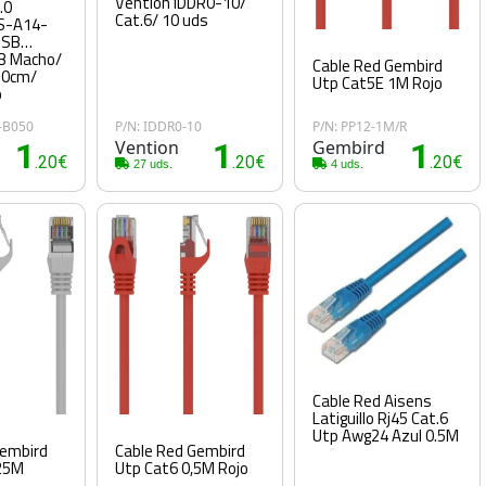
Vention IDDR0-10/
.0
Cat.6/ 10 uds
S-A14-
USB
B Macho/
Cable Red Gembird
50cm/
Utp Cat5E 1M Rojo
o
-B050
P/N: IDDR0-10
P/N: PP12-1M/R
1
Vention
1
Gembird
1
.20€
.20€
.20€
27 uds.
4 uds.
Cable Red Aisens
Latiguillo Rj45 Cat.6
Utp Awg24 Azul 0.5M
Gembird
Cable Red Gembird
,25M
Utp Cat6 0,5M Rojo