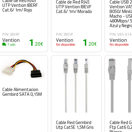
Cable de Red RJ45
Cable de Red RJ45
Cable USB 2
UTP Vention IBERF
UTP Vention IBEVF
Vention VA
Cat.6/ 1m/ Rojo
Cat.6/ 1m/ Morado
B050/ Mini
Macho - US
480Mbps/ 
Azul y Negr
P/N: IBERF
P/N: IBEVF
P/N: VAS-A14
Vention
1
Vention
1
Vention
.20€
.20€
7 uds.
No disponible
No disponible
Cable Alimentacion
Gembird SATA 0,15M
Cable Red Gembird
Cable Red 
Utp Cat5E 1,5M Gris
Ftp Cat6 0
Blanco