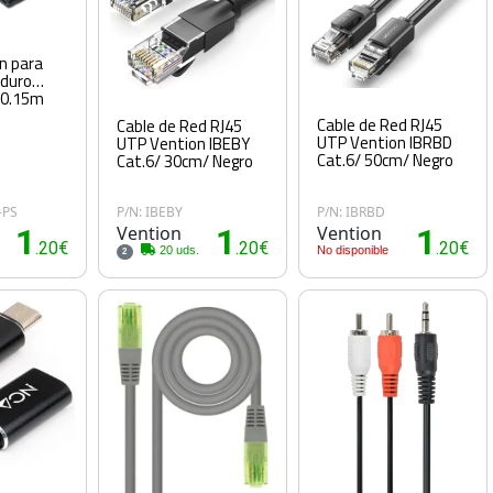
n para
 duro
 0.15m
Cable de Red RJ45
Cable de Red RJ45
UTP Vention IBRBD
UTP Vention IBEBY
Cat.6/ 50cm/ Negro
Cat.6/ 30cm/ Negro
-PS
P/N: IBEBY
P/N: IBRBD
1
Vention
1
Vention
1
.20€
.20€
.20€
20 uds.
No disponible
2