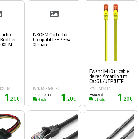
tucho
INKOEM Cartucho
 Brother
Compatible HP 364
40XL M
XL Cian
Ewent IM1011 cable
de red Amarillo 1 m
Cat6 U/UTP (UTP)
40XL M
P/N: M-364C XL
P/N: IM1011
1
Inkoem
1
Ewent
1
.20€
.20€
.20€
4 uds.
31 uds.