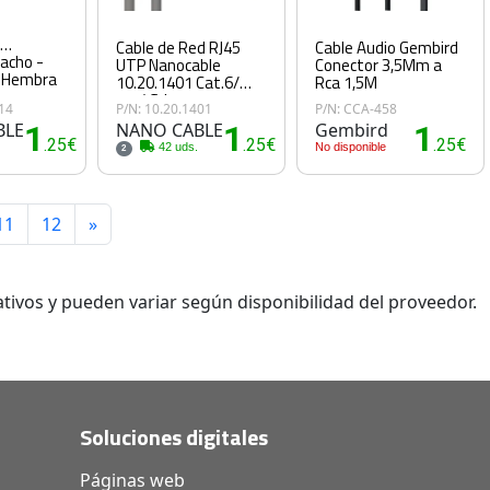
/
Cable de Red RJ45
Cable Audio Gembird
acho -
UTP Nanocable
Conector 3,5Mm a
 Hembra
10.20.1401 Cat.6/
Rca 1,5M
1m/ Gris
014
P/N: 10.20.1401
P/N: CCA-458
BLE
1
NANO CABLE
1
Gembird
1
.25€
.25€
.25€
42 uds.
No disponible
2
11
12
»
tivos y pueden variar según disponibilidad del proveedor.
Soluciones digitales
Páginas web