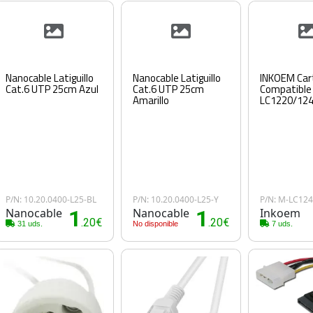
Nanocable Latiguillo
Nanocable Latiguillo
INKOEM Car
Cat.6 UTP 25cm Azul
Cat.6 UTP 25cm
Compatible
Amarillo
LC1220/12
P/N: 10.20.0400-L25-BL
P/N: 10.20.0400-L25-Y
P/N: M-LC12
Nanocable
1
Nanocable
1
Inkoem
.20€
.20€
31 uds.
No disponible
7 uds.