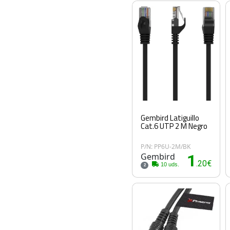
Gembird Latiguillo
Cat.6 UTP 2 M Negro
P/N: PP6U-2M/BK
Gembird
1
.20€
10 uds.
2