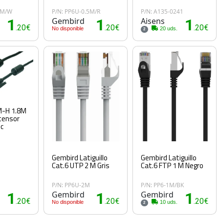
5M/W
P/N: PP6U-0.5M/R
P/N: A135-0241
1
Gembird
1
Aisens
1
.20€
.20€
.20€
No disponible
20 uds.
2
M-H 1.8M
tensor
nc
Gembird Latiguillo
Gembird Latiguillo
Cat.6 UTP 2 M Gris
Cat.6 FTP 1 M Negro
P/N: PP6U-2M
P/N: PP6-1M/BK
1
Gembird
1
Gembird
1
.20€
.20€
.20€
No disponible
10 uds.
2