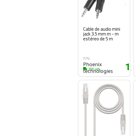
Cable de audio mini
jack 3.5 mm m - m
estéreo de 5 m
P/N:
Phoenix
1
.2
200 uds.
technologies