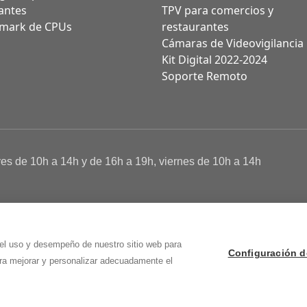
antes
TPV para comercios y
mark de CPUs
restaurantes
Cámaras de Videovigilancia
Kit Digital 2022-2024
Soporte Remoto
ves de 10h a 14h y de 16h a 19h, viernes de 10h a 14h
a de Cookies
 Osma (Soria)
 el uso y desempeño de nuestro sitio web para
Configuración d
ara mejorar y personalizar adecuadamente el