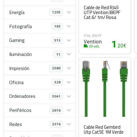
Cable de Red RJ45
Energía
UTP Vention IBEPF
1205
Cat.6/ 1m/ Rosa
Fotografía
165
P/N: IBEPF
Gaming
513
Vention
1
.20€
20 uds.
Iluminación
11
Impresión
2580
Oficina
328
Ordenadores
3041
Periféricos
2616
Redes
2376
Cable Red Gembird
Utp Cat5E 1M Verde