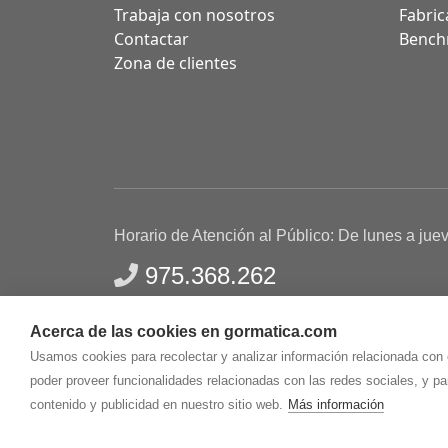
Trabaja con nosotros
Fabric
Contactar
Bench
Zona de clientes
Horario de Atención al Público: De lunes a jue
975.368.262
Aviso Legal
Política de privacidad
Polític
Acerca de las cookies en gormatica.com
Gormaz Informática S.L.
C/ Soria, 2 - El Burgo de
Usamos cookies para recolectar y analizar información relacionada con
poder proveer funcionalidades relacionadas con las redes sociales, y p
contenido y publicidad en nuestro sitio web.
Más información