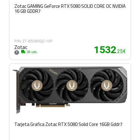
Zotac GAMING GeForce RTX 5080 SOLID CORE OC NVIDIA
16 GB GDDR7
P/N: ZT-B50800J2-10P
Zotac
1532
.25€
38 uds.
3
Tarjeta Grafica Zotac RTX 5080 Solid Core 16GB Gddr7