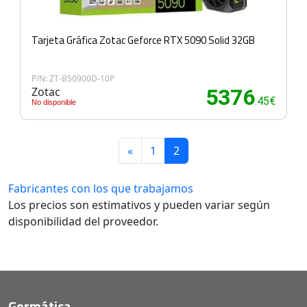
Tarjeta Gráfica Zotac Geforce RTX 5090 Solid 32GB
P/N: ZT-B50900D-10P
Zotac
5376
.45€
No disponible
«
1
2
Fabricantes con los que trabajamos
Los precios son estimativos y pueden variar según
disponibilidad del proveedor.
Gormática