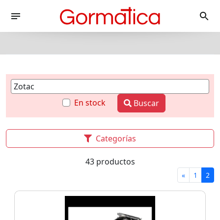
En stock
Buscar
Categorías
43 productos
«
1
2