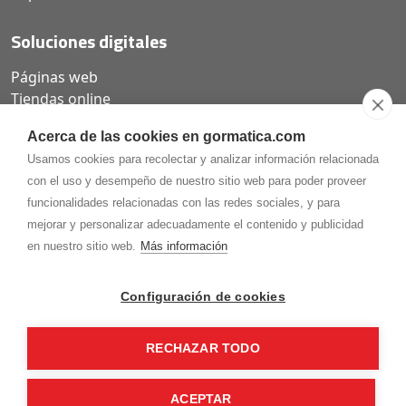
Soluciones digitales
Páginas web
Tiendas online
Carta QR restaurantes
Acerca de las cookies en gormatica.com
Usamos cookies para recolectar y analizar información relacionada
con el uso y desempeño de nuestro sitio web para poder proveer
funcionalidades relacionadas con las redes sociales, y para
975.368.262
mejorar y personalizar adecuadamente el contenido y publicidad
Aviso Legal
Política de privacidad
Política de
en nuestro sitio web.
Más información
Cookies
Gormaz Informática S.L.
C/ Soria, 2 - El Burgo de Osma (Soria)
Configuración de cookies
¡Síguenos en nuestras redes!
RECHAZAR TODO
ACEPTAR