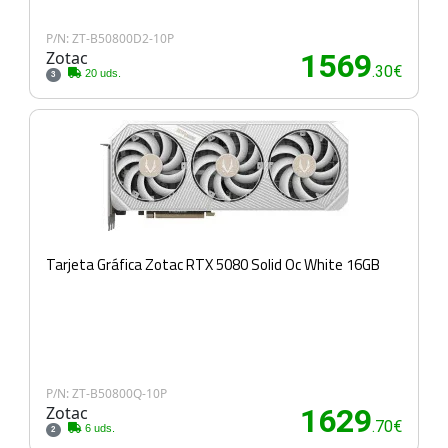
P/N: ZT-B50800D2-10P
Zotac
1569
.30€
20 uds.
3
Tarjeta Gráfica Zotac RTX 5080 Solid Oc White 16GB
P/N: ZT-B50800Q-10P
Zotac
1629
.70€
6 uds.
2