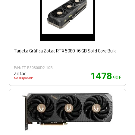
Tarjeta Gráfica Zotac RTX 5080 16 GB Solid Core Bulk
P/N: ZT-B50800D2-10B
Zotac
1478
.90€
No disponible