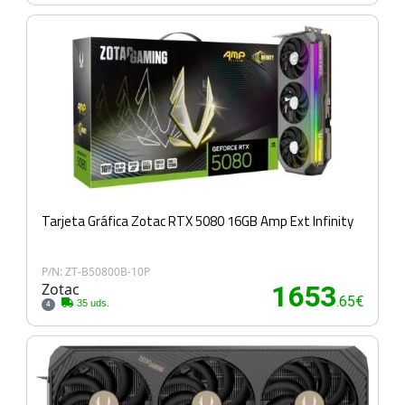
Tarjeta Gráfica Zotac RTX 5080 16GB Amp Ext Infinity
P/N: ZT-B50800B-10P
Zotac
1653
.65€
35 uds.
4