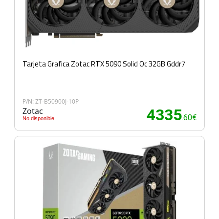
Tarjeta Grafica Zotac RTX 5090 Solid Oc 32GB Gddr7
P/N: ZT-B50900J-10P
Zotac
4335
.60€
No disponible