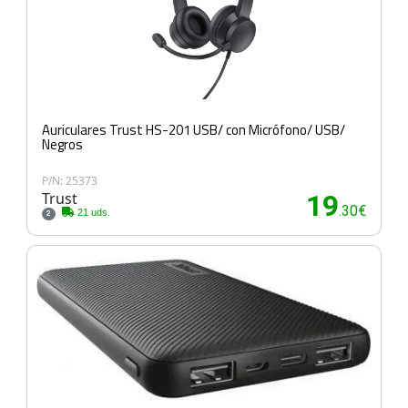
Auriculares Trust HS-201 USB/ con Micrófono/ USB/
Negros
P/N: 25373
Trust
19
.30€
21 uds.
2