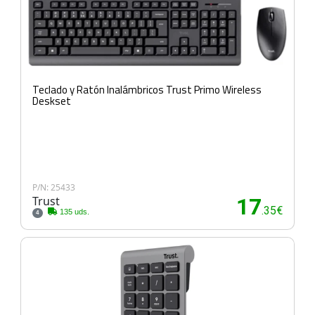
Teclado y Ratón Inalámbricos Trust Primo Wireless
Deskset
P/N: 25433
Trust
17
.35€
135 uds.
4