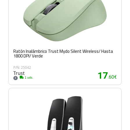
Ratón Inalámbrico Trust Mydo Silent Wireless/ Hasta
1800 DPI/ Verde
P/N: 25042
Trust
17
.60€
1 uds.
2