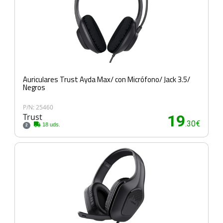
Auriculares Trust Ayda Max/ con Micrófono/ Jack 3.5/
Negros
P/N: 25460
Trust
19
.30€
18 uds.
2