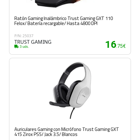
Ratón Gaming Inalámbrico Trust Gaming GXT 110
Felox/ Batería recargable/ Hasta 4800 DPI
P/N: 25037
TRUST GAMING
16
.75€
3 uds.
Auriculares Gaming con Micrófono Trust Gaming GXT
415 Zirox PS5/ Jack 3.5/ Blancos