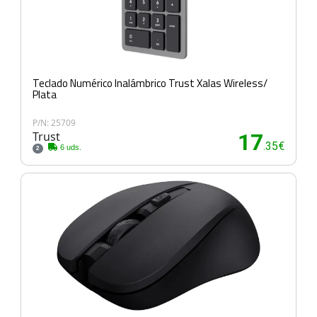
Teclado Numérico Inalámbrico Trust Xalas Wireless/
Plata
P/N: 25709
Trust
17
.35€
6 uds.
2