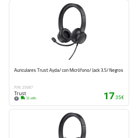
Auriculares Trust Ayda/ con Micrófono/ Jack 3.5/ Negros
P/N: 25087
Trust
17
.35€
11 uds.
2