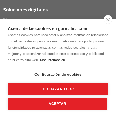
Soluciones digitales
Páginas web
Tiendas online
Acerca de las cookies en gormatica.com
Carta QR restaurantes
Usamos cookies para recolectar y analizar información relacionada
con el uso y desempeño de nuestro sitio web para poder proveer
funcionalidades relacionadas con las redes sociales, y para
mejorar y personalizar adecuadamente el contenido y publicidad
975.368.262
en nuestro sitio web.
Más información
Aviso Legal
Política de privacidad
Política de
Cookies
Configuración de cookies
Gormaz Informática S.L.
C/ Soria, 2 - El Burgo de Osma (Soria)
RECHAZAR TODO
¡Síguenos en nuestras redes!
ACEPTAR