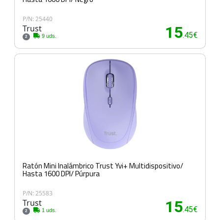
P/N: 25440
Trust
15
.45€
9 uds.
2
Ratón Mini Inalámbrico Trust Yvi+ Multidispositivo/
Hasta 1600 DPI/ Púrpura
P/N: 25583
Trust
15
.45€
1 uds.
2