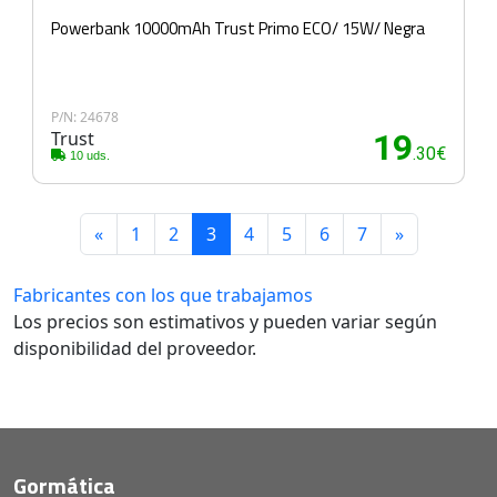
Powerbank 10000mAh Trust Primo ECO/ 15W/ Negra
P/N: 24678
Trust
19
.30€
10 uds.
«
1
2
3
4
5
6
7
»
Fabricantes con los que trabajamos
Los precios son estimativos y pueden variar según
disponibilidad del proveedor.
Gormática