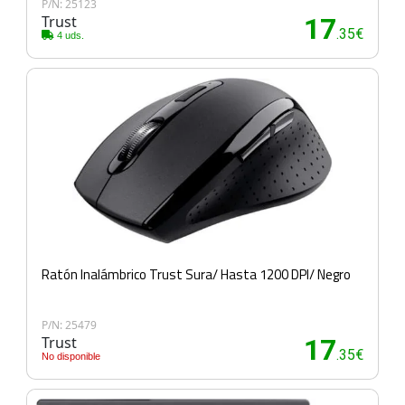
P/N: 25123
Trust
17
.35€
4 uds.
Ratón Inalámbrico Trust Sura/ Hasta 1200 DPI/ Negro
P/N: 25479
Trust
17
.35€
No disponible