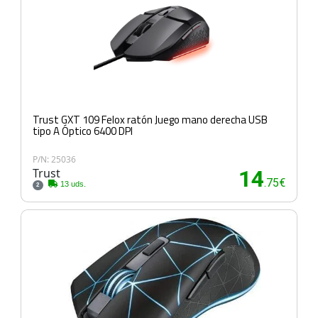
Trust GXT 109 Felox ratón Juego mano derecha USB
tipo A Óptico 6400 DPI
P/N: 25036
Trust
14
.75€
13 uds.
2