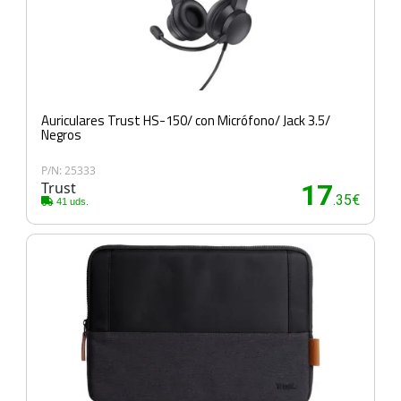
Auriculares Trust HS-150/ con Micrófono/ Jack 3.5/
Negros
P/N: 25333
Trust
17
.35€
41 uds.