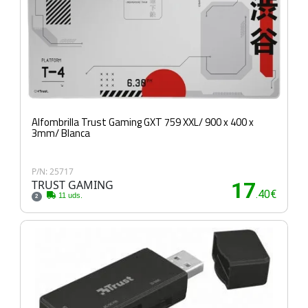
Alfombrilla Trust Gaming GXT 759 XXL/ 900 x 400 x
3mm/ Blanca
P/N: 25717
TRUST GAMING
17
.40€
11 uds.
2