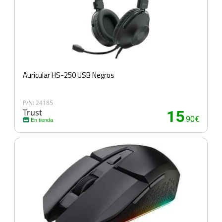
Auricular HS-250 USB Negros
P/N: 24185
Trust
15
.90€
En tienda