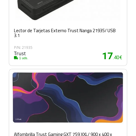
Lector de Tarjetas Externo Trust Nanga 21935/ USB
3.1
P/N: 21935
Trust
17
.40€
1 uds.
Alfombrilla Trust Gaming GXT 759 XXL/ 900 x 400 x