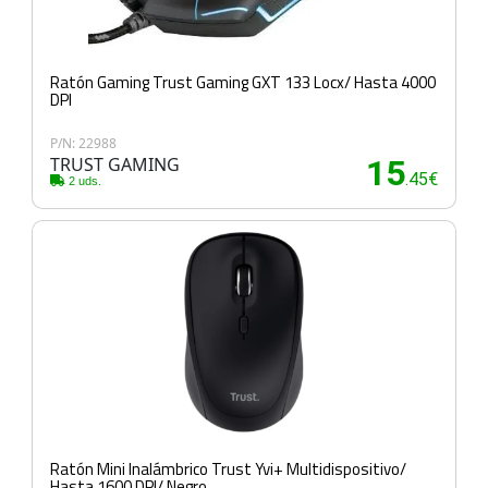
Ratón Gaming Trust Gaming GXT 133 Locx/ Hasta 4000
DPI
P/N: 22988
TRUST GAMING
15
.45€
2 uds.
Ratón Mini Inalámbrico Trust Yvi+ Multidispositivo/
Hasta 1600 DPI/ Negro