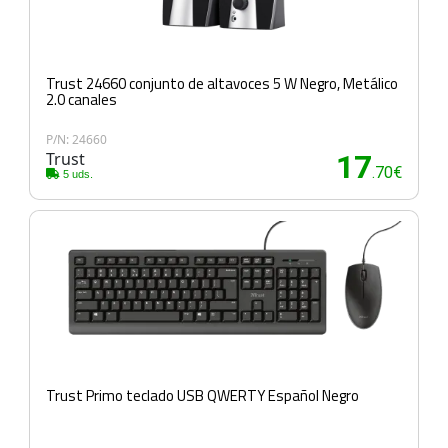
Trust 24660 conjunto de altavoces 5 W Negro, Metálico
2.0 canales
P/N: 24660
Trust
17
.70€
5 uds.
Trust Primo teclado USB QWERTY Español Negro