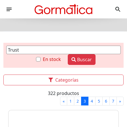
En stock
Buscar
Categorías
322 productos
«
1
2
3
4
5
6
7
»