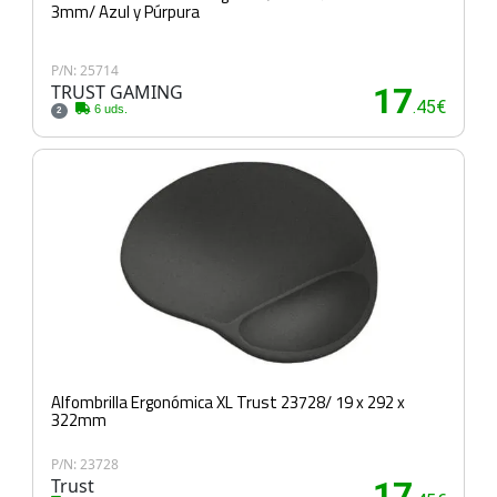
3mm/ Azul y Púrpura
P/N: 25714
TRUST GAMING
17
.45€
6 uds.
2
Alfombrilla Ergonómica XL Trust 23728/ 19 x 292 x
322mm
P/N: 23728
Trust
17