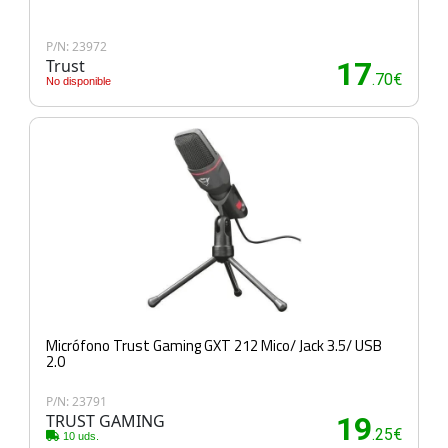
P/N: 23972
Trust
17
.70€
No disponible
Micrófono Trust Gaming GXT 212 Mico/ Jack 3.5/ USB
2.0
P/N: 23791
TRUST GAMING
19
.25€
10 uds.