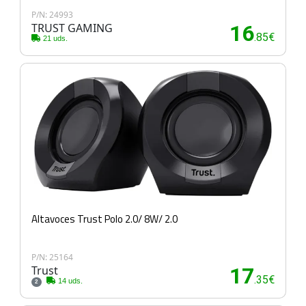
P/N: 24993
TRUST GAMING
16
.85€
21 uds.
Altavoces Trust Polo 2.0/ 8W/ 2.0
P/N: 25164
Trust
17
.35€
14 uds.
2