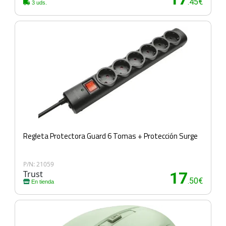
.45€
3 uds.
Regleta Protectora Guard 6 Tomas + Protección Surge
P/N: 21059
Trust
17
.50€
En tienda