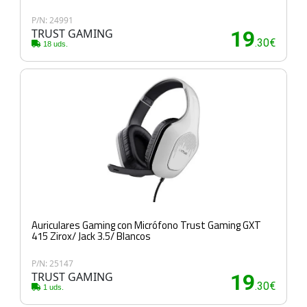
P/N: 24991
TRUST GAMING
19
.30€
18 uds.
Auriculares Gaming con Micrófono Trust Gaming GXT
415 Zirox/ Jack 3.5/ Blancos
P/N: 25147
TRUST GAMING
19
.30€
1 uds.