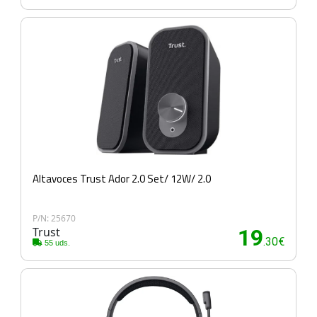
Altavoces Trust Ador 2.0 Set/ 12W/ 2.0
P/N: 25670
Trust
19
.30€
55 uds.