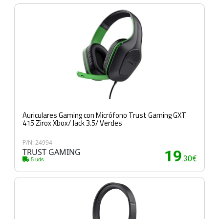
Auriculares Gaming con Micrófono Trust Gaming GXT
415 Zirox Xbox/ Jack 3.5/ Verdes
P/N: 24994
TRUST GAMING
19
.30€
5 uds.