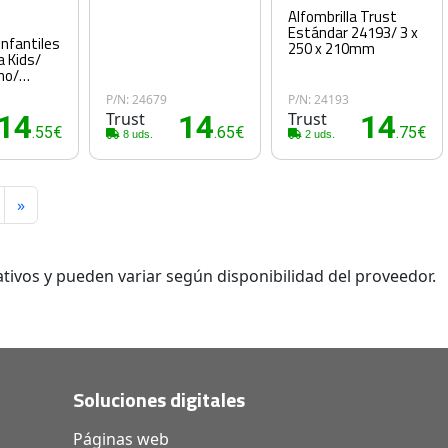
Alfombrilla Trust
Estándar 24193/ 3 x
Infantiles
250 x 210mm
 Kids/
no/
P/N: 24679
P/N: 24193
14
Trust
14
Trust
14
.55€
.65€
.75€
8 uds.
2 uds.
»
tivos y pueden variar según disponibilidad del proveedor.
Soluciones digitales
Páginas web