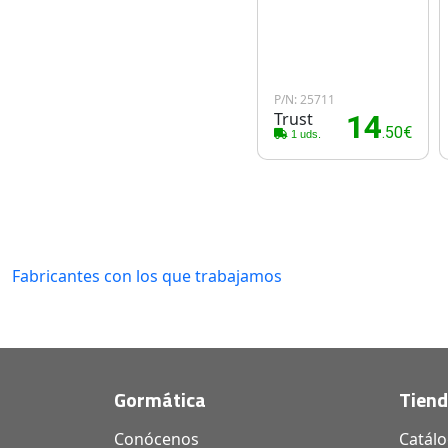
P/N: 25711
Trust
14
.50€
1 uds.
Fabricantes con los que trabajamos
Gormática
Tien
Conócenos
Catál