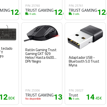
P/N: 25760
P/N: 25761
AMING
12
TRUST GAMING
12
TRUST GAMING
12
.60€
.60€
4 uds.
3 uds.
 teclado
Ratón Gaming Trust
TY
Gaming GXT 929
gro
Adaptador USB -
Helox/ Hasta 6400
Bluetooth 5.0 Trust
DPI/ Negro
Myna
P/N: 25306
P/N: 26027
12
TRUST GAMING
13
Trust
14
.80€
.75€
.45€
No disponible
6 uds.