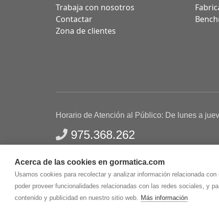
Trabaja con nosotros
Fabric
Contactar
Bench
Zona de clientes
Horario de Atención al Público: De lunes a jue
975.368.262
Aviso Legal
Política de privacidad
Polític
Acerca de las cookies en gormatica.com
Gormaz Informática S.L.
C/ Soria, 2 - El Burgo de
Usamos cookies para recolectar y analizar información relacionada con
poder proveer funcionalidades relacionadas con las redes sociales, y p
contenido y publicidad en nuestro sitio web.
Más información