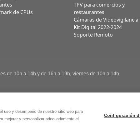
antes
TPV para comercios y
mark de CPUs
restaurantes
Cámaras de Videovigilancia
Kit Digital 2022-2024
Soporte Remoto
ves de 10h a 14h y de 16h a 19h, viernes de 10h a 14h
a de Cookies
 Osma (Soria)
 el uso y desempeño de nuestro sitio web para
Configuración d
ara mejorar y personalizar adecuadamente el