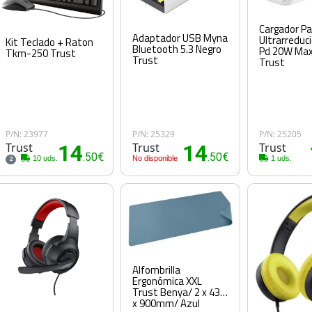
Cargador Pa
Adaptador USB Myna
Ultrarreduc
Kit Teclado + Raton
Bluetooth 5.3 Negro
Pd 20W Max
Tkm-250 Trust
Trust
Trust
P/N: 23977
P/N: 25329
P/N: 25205
Trust
14
Trust
14
Trust
.50€
.50€
10 uds.
No disponible
1 uds.
2
Alfombrilla
Ergonómica XXL
Trust Benya/ 2 x 430
x 900mm/ Azul