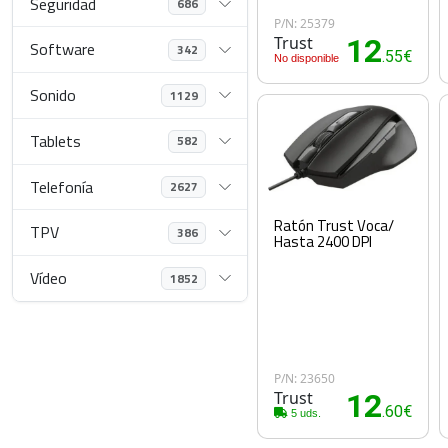
Seguridad
686
P/N: 25379
Trust
12
Software
342
.55€
No disponible
Sonido
1129
Tablets
582
Telefonía
2627
Ratón Trust Voca/
TPV
386
Hasta 2400 DPI
Vídeo
1852
P/N: 23650
Trust
12
.60€
5 uds.