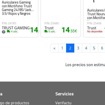
Auriculares Gaming
con Micrófono Trust
Gaming 24785/ Jack
Auriculares 
3.5/ Rojos y Negros
Trust Nouna
con Micrófo
Negros
P/N: 24785
P/N: 25480
P/N: 25406
TRUST GAMING
14
Trust
14
Trust
.50€
.55€
4 uds.
5 uds.
No disponible
2
«
1
2
3
4
5
6
Los precios son estima
da
Servicios
ogo de productos
Verifactu