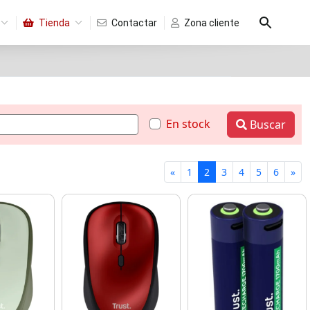
Tienda
Contactar
Zona cliente
En stock
Buscar
«
1
2
3
4
5
6
»