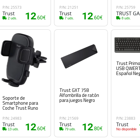
P/N: 25573
P/N: 21251
P/N: 25759
Trust
12
Trust
12
TRUST G
.60€
.60€
2 uds.
7 uds.
8 uds.
Trust Primo
USB QWER
Español Ne
Trust GXT 758
Alfombrilla de ratón
Soporte de
para juegos Negro
Smartphone para
Coche Trust Runo
P/N: 24983
P/N: 21569
P/N: 23883
Trust
12
Trust
12
Trust
.60€
.80€
13 uds.
79 uds.
No disponible