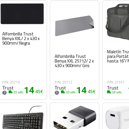
Alfombrilla Trust
Benya XXL/ 2 x 430 x
900mm/ Negra
Maletín Tru
para Portát
Alfombrilla Trust
hasta 16"/ 
Benya XXL 25712/ 2 x
430 x 900mm/ Gris
P/N: 25710
P/N: 25712
P/N: 21551
Trust
14
Trust
14
Trust
.45€
.45€
22 uds.
10 uds.
18 uds.
2
2