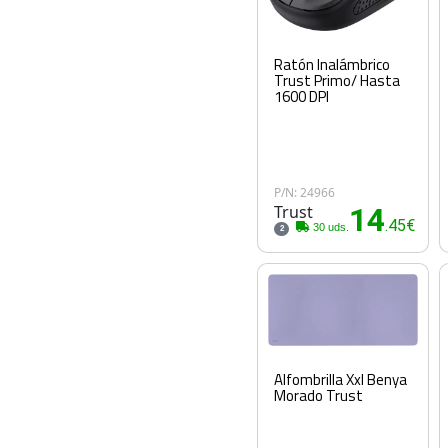
Ratón Inalámbrico
Trust Primo/ Hasta
1600 DPI
P/N: 24966
Trust
14
.45€
30 uds.
2
Alfombrilla Xxl Benya
Morado Trust