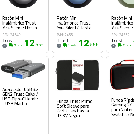
Ratón Mini
Ratón Mini
Ratón Mini
Inalámbrico Trust
Inalámbrico Trust
Inalámbrico
Yvi+ Silent/ Hasta
Yvi+ Silent/ Hasta
Yvi+ Silent
1600 DPI/ Negro
1600 DPI/ Azul
1600 DPI/ V
P/N: 24549
P/N: 24551
P/N: 24552
Trust
12
Trust
12
Trust
.55€
.55€
9 uds.
5 uds.
2 uds.
2
2
2
Adaptador USB 3.2
GEN2 Trust Calyx /
USB Tipo-C Hembra
Funda Rígid
Funda Trust Primo
- USB Macho
Gaming GXT
Soft Sleeve para
para Ninte
Portátiles hasta
Switch 2/ N
13.3"/ Negra