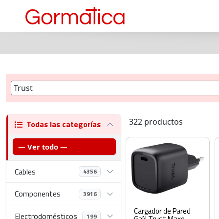
322 productos
Todas las categorías
— Ver todo —
Cables
4356
Componentes
3916
Cargador de Pared
Electrodomésticos
199
GaN Trust Maxo