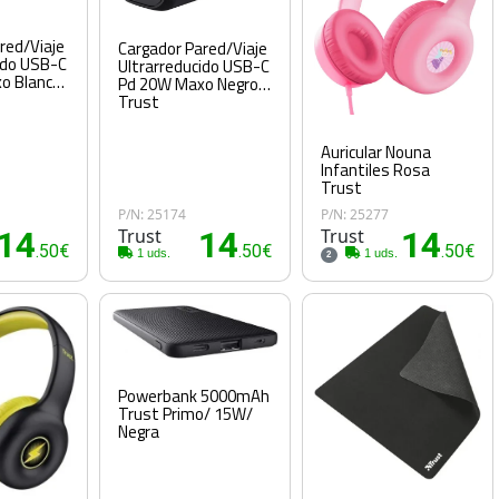
red/Viaje
Cargador Pared/Viaje
ido USB-C
Ultrarreducido USB-C
o Blanco
Pd 20W Maxo Negro
Trust
Auricular Nouna
Infantiles Rosa
Trust
P/N: 25174
P/N: 25277
14
Trust
14
Trust
14
.50€
.50€
.50€
1 uds.
1 uds.
2
Powerbank 5000mAh
Trust Primo/ 15W/
Negra