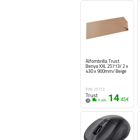
Alfombrilla Trust
Benya XXL 25713/ 2 x
430 x 900mm/ Beige
P/N: 25713
Trust
14
.45€
4 uds.
2