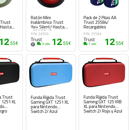
Ratón Mini
Pack de 2 Pilas AA
 Trust
Inalámbrico Trust
Trust 25584/
/ Hasta
Yvi+ Silent/ Hasta
Recargables
erde
1600 DPI/ Rojo
P/N: 24550
P/N: 25584
12
Trust
12
Trust
12
.55€
.55€
.55€
3 uds.
7 uds.
2
a Trust
Funda Rígida Trust
Funda Rígida Trust
 1251 XL
Gaming GXT 1251RB
Gaming GXT 1251 XL
ndo
XL para Nintendo
para Nintendo
egro
Switch 2/ Rojo y Azul
Switch 2/ Azul