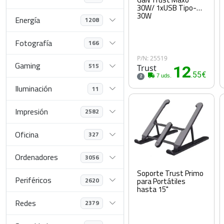
30W/ 1xUSB Tipo-C/
30W
Energía
1208
Fotografía
166
P/N: 25519
Gaming
515
Trust
12
.55€
7 uds.
2
Iluminación
11
Impresión
2582
Oficina
327
Ordenadores
3056
Soporte Trust Primo
Periféricos
para Portátiles
2620
hasta 15"
Redes
2379