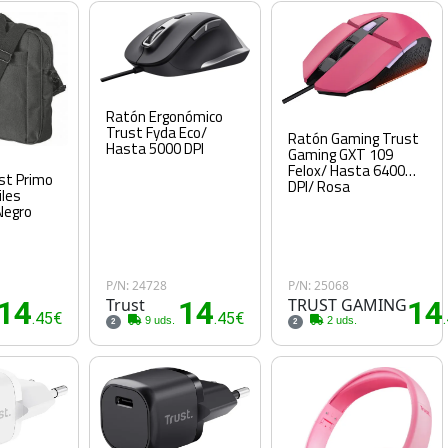
Ratón Ergonómico
Trust Fyda Eco/
Ratón Gaming Trust
Hasta 5000 DPI
Gaming GXT 109
Felox/ Hasta 6400
st Primo
DPI/ Rosa
iles
Negro
P/N: 24728
P/N: 25068
14
Trust
14
TRUST GAMING
14
.45€
.45€
9 uds.
2 uds.
2
2