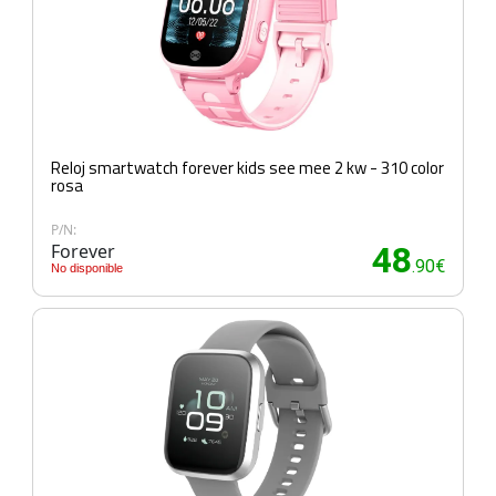
Reloj smartwatch forever kids see mee 2 kw - 310 color
rosa
P/N:
Forever
48
.90€
No disponible