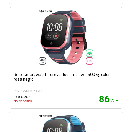
Reloj smartwatch forever look me kw - 500 4g color
rosa negro
P/N: GSM107170
Forever
86
.25€
No disponible