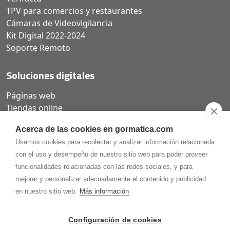
TPV para comercios y restaurantes
Cámaras de Videovigilancia
Kit Digital 2022-2024
Soporte Remoto
Soluciones digitales
Páginas web
Tiendas online
Carta QR restaurantes
Acerca de las cookies en gormatica.com
Usamos cookies para recolectar y analizar información relacionada
con el uso y desempeño de nuestro sitio web para poder proveer
funcionalidades relacionadas con las redes sociales, y para
975.368.262
mejorar y personalizar adecuadamente el contenido y publicidad
Aviso Legal
Política de privacidad
Política de
en nuestro sitio web.
Más información
Cookies
Gormaz Informática S.L.
C/ Soria, 2 - El Burgo de Osma (Soria)
Configuración de cookies