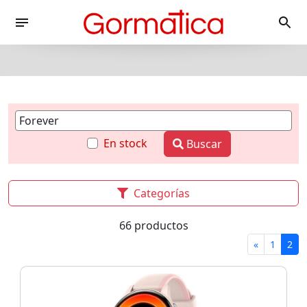
En stock
Buscar
Categorías
66 productos
«
1
2