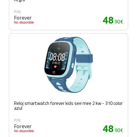
P/N:
Forever
48
.90€
No disponible
Reloj smartwatch forever kids see mee 2 kw - 310 color
azul
P/N:
Forever
48
.90€
No disponible