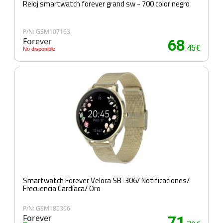
Reloj smartwatch forever grand sw - 700 color negro
P/N: GSM107163
Forever
68
.45€
No disponible
Smartwatch Forever Velora SB-306/ Notificaciones/
Frecuencia Cardíaca/ Oro
P/N: GSM180306
Forever
71