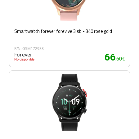
Smartwatch forever forevive 3 sb - 340 rose gold
P/N: GSM172938
Forever
66
.60€
No disponible