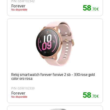
P/N: GSM102342
Forever
58
.70€
No disponible
Reloj smartwatch forever forvive 2 sb - 330 rose gold
color oro rosa
P/N: GSM102339
Forever
58
.70€
No disponible