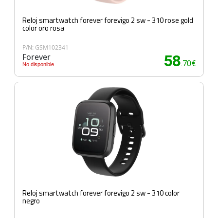
Reloj smartwatch forever forevigo 2 sw - 310 rose gold
color oro rosa
P/N: GSM102341
Forever
58
.70€
No disponible
Reloj smartwatch forever forevigo 2 sw - 310 color
negro