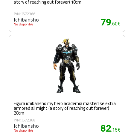
story of reaching out forever) 18cm
P/N: IS72366
Ichibansho
79
.60€
No disponible
Figura ichibansho my hero academia masterlise extra
armored all might (a story of reaching out forever)
28cm
P/N: IS72368
Ichibansho
82
.15€
No disponible