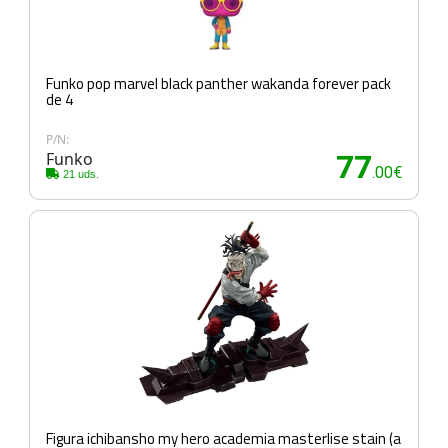
Funko pop marvel black panther wakanda forever pack
de 4
P/N:
Funko
77
.00€
21 uds.
Figura ichibansho my hero academia masterlise stain (a