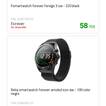
Fsmartwatch forever forvigo 3 sw - 320 black
P/N: GSM169759
Forever
58
.70€
No disponible
Reloj smartwatch forever amoled icon aw - 100 color
negro
P/N: GSM099125