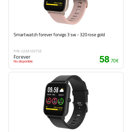
Smartwatch forever forvigo 3 sw - 320 rose gold
P/N: GSM169758
Forever
58
.70€
No disponible