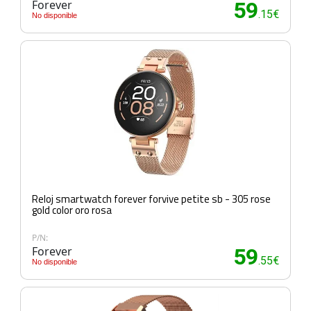
Forever
59
.15€
No disponible
Reloj smartwatch forever forvive petite sb - 305 rose
gold color oro rosa
P/N:
Forever
59
.55€
No disponible