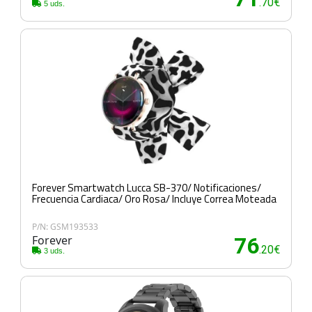
.70€
5 uds.
Forever Smartwatch Lucca SB-370/ Notificaciones/
Frecuencia Cardiaca/ Oro Rosa/ Incluye Correa Moteada
P/N: GSM193533
Forever
76
.20€
3 uds.