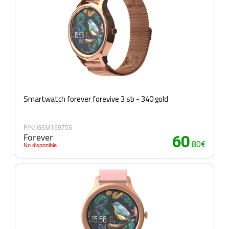
Smartwatch forever forevive 3 sb - 340 gold
P/N: GSM169756
Forever
60
.80€
No disponible