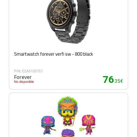
Smartwatch forever verfi sw - 800 black
P/N: GSM169761
Forever
76
.35€
No disponible