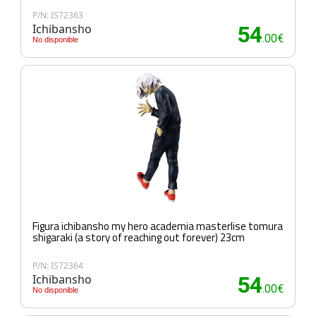
P/N: IS72363
Ichibansho
54
.00€
No disponible
Figura ichibansho my hero academia masterlise tomura
shigaraki (a story of reaching out forever) 23cm
P/N: IS72364
Ichibansho
54
.00€
No disponible