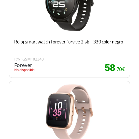
Reloj smartwatch forever forvive 2 sb - 330 color negro
P/N: GSM102340
Forever
58
.70€
No disponible