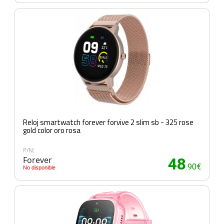
Reloj smartwatch forever forvive 2 slim sb - 325 rose
gold color oro rosa
P/N:
Forever
48
.90€
No disponible