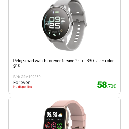
Reloj smartwatch forever forvive 2 sb - 330 silver color
gris
P/N: GSM102359
Forever
58
.70€
No disponible