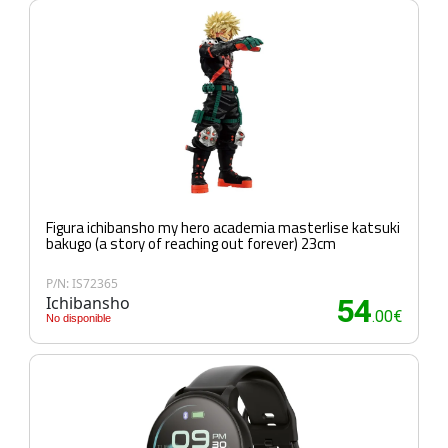
Figura ichibansho my hero academia masterlise katsuki
bakugo (a story of reaching out forever) 23cm
P/N: IS72365
Ichibansho
54
.00€
No disponible