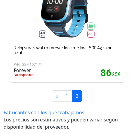
Reloj smartwatch forever look me kw - 500 4g color
azul
P/N: GSM107171
Forever
86
.25€
No disponible
«
1
2
Fabricantes con los que trabajamos
Los precios son estimativos y pueden variar según
disponibilidad del proveedor.